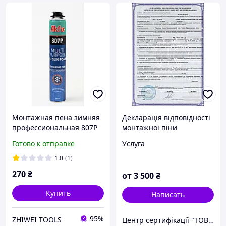
Монтажная пена зимняя
Декларація відповідності
профессиональная 807P
монтажної піни
Akfix (750 мл)
Готово к отправке
Услуга
1.0
(1)
270
₴
от
3 500
₴
Купить
Написать
95%
ZHIWEI TOOLS
Центр сертифікації "ТОВ Супровід" (Група компаній)