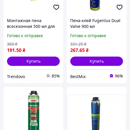
Монтажная пена
Пена-клей Fugenlux Dual
всесезонная 500 мл для
Valve 900 мл
утепления и
полиуретановая для
Готово к отправке
Готово к отправке
герметизации при
утепления фасадов
температуре от -10 до 35
383
₴
331
.25
₴
191
.50
₴
267
.65
₴
Купить
Купить
85%
96%
Trendovo
BestMix