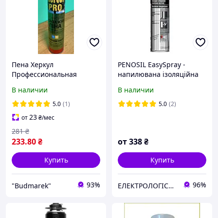
Пена Херкул
PENOSIL EasySpray -
Профессиональная
напилювана ізоляційна
HERCUL PRO 850г
піна 810ml
В наличии
В наличии
5.0
(1)
5.0
(2)
23
от
₴
/мес
281
₴
233
.80
₴
от
338
₴
Купить
Купить
93%
96%
"Budmarek"
ЕЛЕКТРОЛОГІСТИК