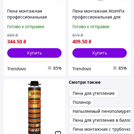
Пена монтажная
Пена монтажная AtomFix
профессиональная
профессиональная для
всесезонная 850мл для
утепления герметизации
Готово к отправке
Готово к отправке
утепления и
и заполнения трещин
герметизации F 65 ТМ
860 мл
689
₴
819
₴
FOXFIX
344
.50
₴
409
.50
₴
Купить
Купить
85%
85%
Trendovo
Trendovo
Смотри также
Пена для утепления
Полинор
Напыляемый пенополиурета
Пена для утепления в баллон
Пена монтажная с трубочкой