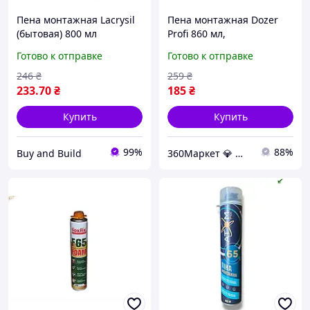
Пена монтажная Lacrysil
Пена монтажная Dozer
(бытовая) 800 мл
Profi 860 мл,
универсальная
Готово к отправке
Готово к отправке
утепляющая для
профессионалов
246
₴
259
₴
233
.70
₴
185
₴
Купить
Купить
99%
88%
Buy and Build
360Маркет 💎 — всё, что нужно под рукой ✅