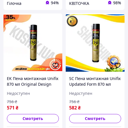
94%
98%
Гілочка
КВІТОЧКА
EK Пена монтажная Unifix
SC Пена монтажная Unifix
870 мл Original Design
Updated Form 870 мл
универсальная ручная
универсальная ручная
Недоступен
Недоступен
для изоляции окон и
для изоляции окон и
дверей гермет HFX17_E
дверей герметик CH2_99K
756
₴
756
₴
571
₴
582
₴
Смотреть
Смотреть