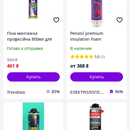
Піна монтажна
Penosil premium
професійна 800мл для
insulation Foam
утеплення та
Напилювана ізоляційна
Готово к отправке
В наличии
герметизації Extra Fix 65л
професійна піна для
ТМ STERN
утеплення PENOSIL
5.0
(5)
922
₴
Sprayfoam 138 810m
461
₴
от
368
₴
Купить
Купить
85%
96%
Trendovo
ЕЛЕКТРОЛОГІСТИК