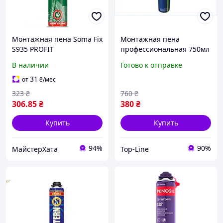
Монтажная пена Soma Fix
Монтажная пена
S935 PROFIT
профессиональная 750мл
профессиональная
всесезонная для
В наличии
Готово к отправке
всесезонная
утепления и
полиуретановая пена 800
герметизации SMARTECH
31
от
₴
/мес
мл
323
₴
760
₴
306
.85
₴
380
₴
Купить
Купить
94%
90%
МайстерХата
Top-Line