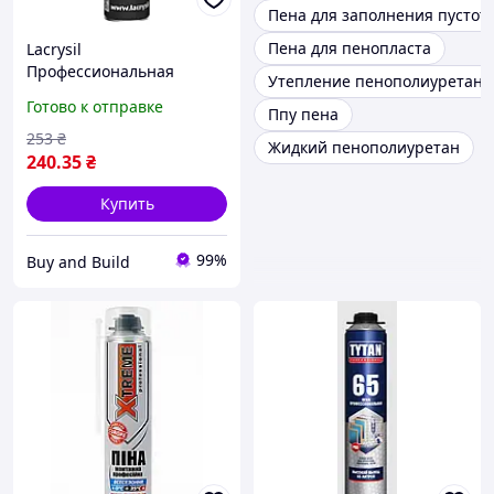
Пена для заполнения пустот
Пена для пенопласта
Lacrysil
Профессиональная
Утепление пенополиуретано
монтажная пена "65"
Готово к отправке
Ппу пена
253
₴
Жидкий пенополиуретан
240
.35
₴
Купить
99%
Buy and Build