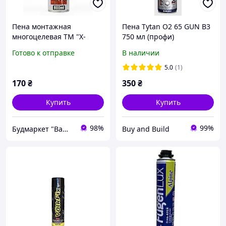
Пена монтажная
Пена Tytan O2 65 GUN B3
многоцелевая ТМ "X-
750 мл (профи)
TREME" - МЕГА 65 л.
Готово к отправке
В наличии
(800мл)
5.0
(1)
170
₴
350
₴
Купить
Купить
98%
99%
Будмаркет "Ваш Дім"
Buy and Build