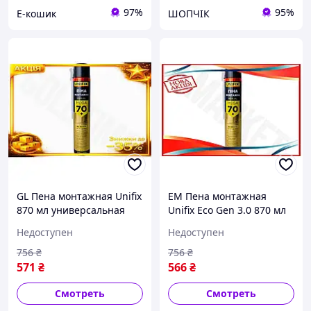
97%
95%
Е-кошик
ШОПЧІК
GL Пена монтажная Unifix
EM Пена монтажная
870 мл универсальная
Unifix Eco Gen 3.0 870 мл
ручная для изоляции
универсальная ручная
Недоступен
Недоступен
окон и дверей герметик
для изоляции окон и
для швов LO31\PR
дверей герметик д MAR_K
756
₴
756
₴
571
₴
566
₴
Смотреть
Смотреть