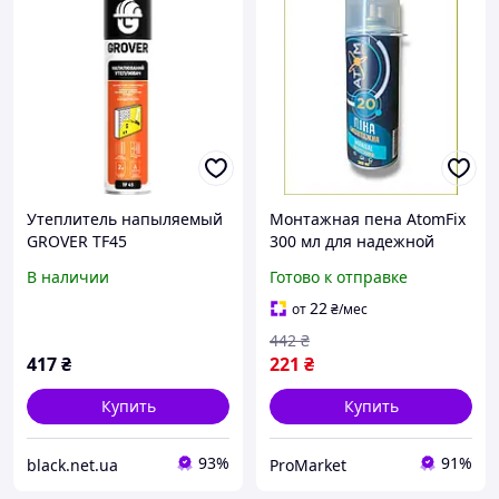
Утеплитель напыляемый
Монтажная пена AtomFix
GROVER TF45
300 мл для надежной
пистолетный, 850мл
герметизации и
В наличии
Готово к отправке
(42495)
теплоизоляции в
строительстве
22
от
₴
/мес
442
₴
417
₴
221
₴
Купить
Купить
93%
91%
black.net.ua
ProMarket