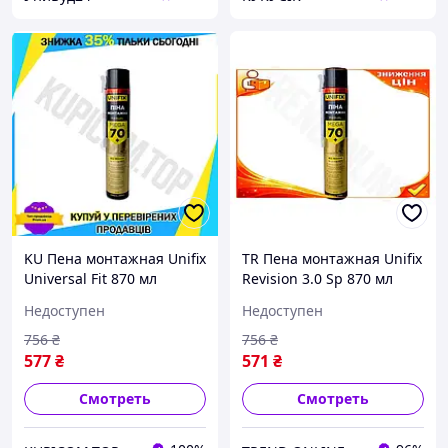
KU Пена монтажная Unifix
TR Пена монтажная Unifix
Universal Fit 870 мл
Revision 3.0 Sp 870 мл
универсальная ручная
универсальная ручная
Недоступен
Недоступен
для изоляции окон и
для изоляции окон и
дверей герметик Uni2L_K
дверей гермет SpeR-4N
756
₴
756
₴
577
₴
571
₴
Смотреть
Смотреть