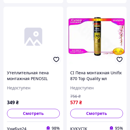
Утеплительная пена
CI Пена монтажная Unifix
монтажная PENOSIL
870 Top Quality мл
(810мл/60л) EasySpray 138
универсальная ручная
Недоступен
Недоступен
для изоляции окон и
дверей герметик д CI2-
756
₴
888
349
₴
577
₴
Смотреть
Смотреть
98%
95%
УниБуд24
КУКУСІК