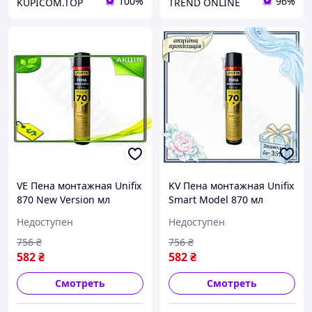
100%
96%
KUPICOM.TOP
TREND ONLINE
VE Пена монтажная Unifix
KV Пена монтажная Unifix
870 New Version мл
Smart Model 870 мл
универсальная ручная
универсальная ручная
Недоступен
Недоступен
для изоляции окон и
для изоляции окон и
дверей герметик д
дверей герметик д 99/KVI
756
₴
756
₴
N6W_VER
582
₴
582
₴
Смотреть
Смотреть