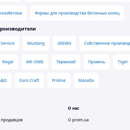
газобетона
Формы для производства бетонных колец
производители
 Service
Mustang
GRIVAS
Собственное производ
Regal
МК-ОМБ
Термолаб
Промінь
Tiger
A&D
Euro Craft
Proline
Masalta
О нас
 продавцов
О prom.ua