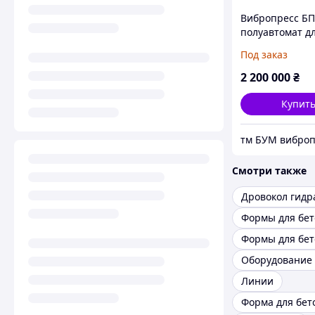
Вибропресс БП
полуавтомат д
производства
Под заказ
тротуарной пл
блоков, бордю
2 200 000
₴
Купит
тм БУМ вибро
Смотри также
Формы для бет
Линии