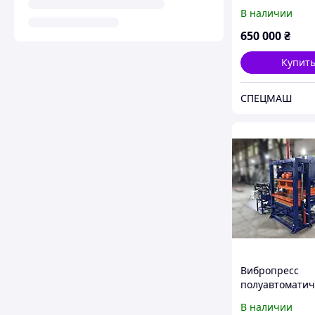
для плитки, б
В наличии
и блоков ВП-25
СПЕЦМАШ
650 000
₴
Купит
СПЕЦМАШ
Вибропресс
полуавтоматич
для плитки, б
В наличии
и блоков ВП-2