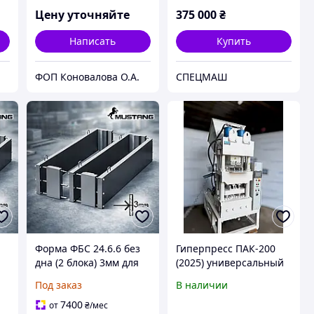
Цену уточняйте
375 000
₴
Написать
Купить
ФОП Коновалова О.А.
СПЕЦМАШ
Форма ФБС 24.6.6 без
Гиперпресс ПАК-200
дна (2 блока) 3мм для
(2025) универсальный
производства
гидравлический пресс
Под заказ
В наличии
в
фундаментных блоков
для кирпича и плитки
7400
от
₴
/мес