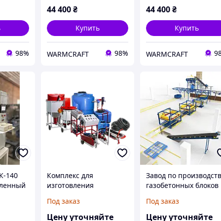
44 400
₴
44 400
₴
ь
Купить
Купить
98%
98%
9
WARMCRAFT
WARMCRAFT
К-140
Комплекс для
Завод по производст
шленный
изготовления
газобетонных блоков
ячеистого бетона FCM-
"Профи ГБ"
Под заказ
Под заказ
кирпича
10
плитки
Цену уточняйте
Цену уточняйте