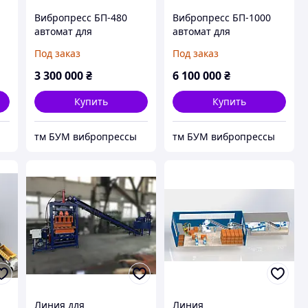
Вибропресс БП-480
Вибропресс БП-1000
автомат для
автомат для
производства плитки,
производства
Под заказ
Под заказ
блоков, бордюров
тротуарной плитки,
блоков, бордюров
3 300 000
₴
6 100 000
₴
Купить
Купить
тм БУМ вибропрессы
тм БУМ вибропрессы
Линия для
Линия