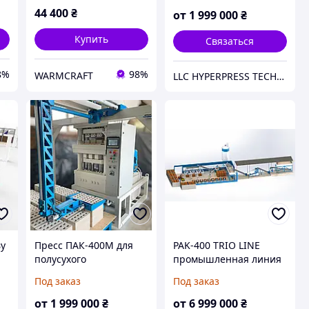
44 400
₴
от
1 999 000
₴
Купить
Связаться
8%
98%
WARMCRAFT
LLC HYPERPRESS TECHNOLOGIES
ву
Пресс ПАК-400М для
PAK-400 TRIO LINE
полусухого
промышленная линия
производства кирпича
для гиперпрессовки
Под заказ
Под заказ
строительных
материалов на базе
от
1 999 000
₴
от
6 999 000
₴