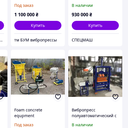
й
производства
производства
Под заказ
В наличии
тротуарной плитки,
бордюров и
а,
блоков, бордюров
тротуарной плитки
1 100 000
₴
930 000
₴
ВП-25М СПЕЦМАШ
Купить
Купить
 HYPERPRESS TECHNOLOGIES
тм БУМ вибропрессы
СПЕЦМАШ
Foam concrete
Вибропресс
equpment
полуавтоматический с
ручной загрузкой
Под заказ
В наличии
смеси ВП-15 СПЕЦМАШ