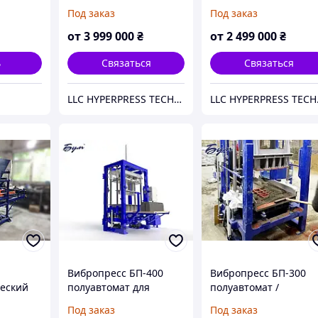
ордюров
брусчатки,
(2025) промышленны
Под заказ
Под заказ
сухопрессованного
пресс для
кирпича
производства кирпич
от
3 999 000
₴
от
2 499 000
₴
блоков и ЛЕГО-
кирпича.
ь
Связаться
Связаться
LLC HYPERPRESS TECHNOLOGIES
LLC
Вибропресс БП-400
Вибропресс БП-300
еский
полуавтомат для
полуавтомат /
ордюров
производства
оборудование для
Под заказ
Под заказ
5М
тротуарной плитки,
производства