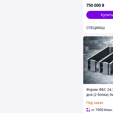
СПЕЦМАШ
750 000
₴
Купит
СПЕЦМАШ
Форма ФБС 24.3
дна (2 блока) 3
производства
Под заказ
фундаментных 
7400
от
₴
/мес