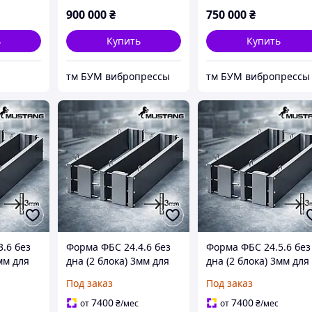
блоков, бордюров
тротуарной плитки,
900 000
₴
750 000
₴
блоков, бордюров
ь
Купить
Купить
тм БУМ вибропрессы
тм БУМ вибропрессы
.6 без
Форма ФБС 24.4.6 без
Форма ФБС 24.5.6 без
мм для
дна (2 блока) 3мм для
дна (2 блока) 3мм для
производства
производства
Под заказ
Под заказ
блоков
фундаментных блоков
фундаментных блоко
7400
7400
от
₴
/мес
от
₴
/мес