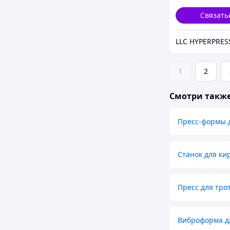
Связать
1
2
Смотри такж
Пресс-формы 
Станок для ки
Пресс для тро
Виброформа д