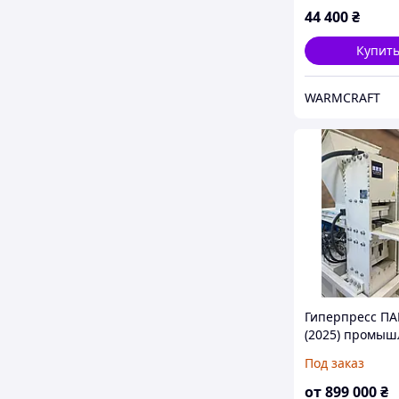
44 400
₴
Купит
WARMCRAFT
Гиперпресс ПА
(2025) промы
пресс для
Под заказ
производства 
и тротуарной 
от
899 000
₴