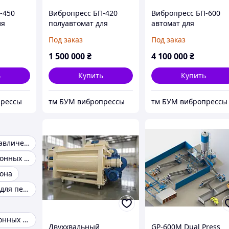
-450
Вибропресс БП-420
Вибропресс БП-600
ля
полуавтомат для
автомат для
производства
производства
Под заказ
Под заказ
итки,
тротуарной плитки,
тротуарной плитки,
ров
блоков, бордюров
блоков, бордюров
1 500 000
₴
4 100 000
₴
ь
Купить
Купить
прессы
тм БУМ вибропрессы
тм БУМ вибропрессы
Дровокол гидравлический
Формы для бетонных столбов
она
Оборудование для пенобетона
Форма для бетонных колец
Двуххвальный
GP-600M Dual Press