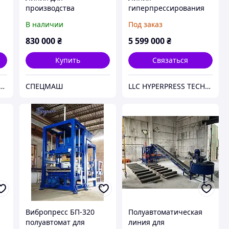
производства
гиперпрессирования
ия
тротуарной плитки и
GP-PAK 200 SmartPress
В наличии
Под заказ
блоков.
Linе для производства
Полуавтоматический
строительных
830 000
₴
5 599 000
₴
Вибропресс ВП-25 (до
материалов
430 бл/ч)
Купить
Связаться
 HYPERPRESS TECHNOLOGIES
СПЕЦМАШ
LLC HYPERPRESS TECHNOLOGIES
Вибропресс БП-320
Полуавтоматическая
полуавтомат для
линия для