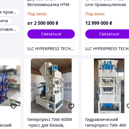
бетономешалка HTM-
Line промышленная
4530 (120 м3/ч)
гиперпрессовая лин
Вибропресс для производства блоков
Под заказ
Под заказ
на базе двух прессов
пича
ПАК-600М
от
2 500 000
₴
12 999 000
₴
Формы для изготовления бордюров
Связаться
Связаться
LLC HYPERPRESS TECHNOLOGIES
LLC
Гиперпресс ПАК-600М
Гидравлический
еский
-пресс для блоков,
гиперпресс ПАК-400