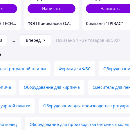
ся
Написать
Написать
LLC HYPERPRESS TECHNOLOGIES
ФОП Коновалова О.А.
Компанія "ГРІВАС"
3
...
Вперед
Показано 1 - 29 товаров из 500+
е
для тротуарной плитки
Формы для ФБС
Оборудовани
рпича
Оборудование для кирпича
Смеситель для пе
туарной плитки
Оборудование для производства тротуарн
ля колец
Оборудование для производства бетонных колец