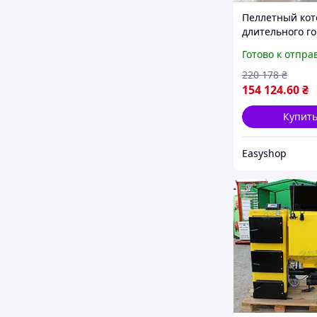
Пеллетный кот
длительного г
400 м², 40 кВт,
Готово к отпра
Твердотоплив
котел с бункер
220 178
₴
Автоматически
154 124
.60
₴
для отопления
Купит
Easyshop