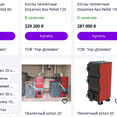
ные
Котлы пеллетные
Котлы пеллетные
llet 60
Dozamex Ако Pellet 120
Dozamex Ако Pellet 10
Combi
В наличии
В наличии
329 200
₴
281 000
₴
ь
Купить
Купить
мех"
ТОВ "Укр-Дозамех"
ТОВ "Укр-Дозамех"
Пеллетный котел 20 квт
мины
Энергонезависимая пеллетная горелка
Пеллетный котел 30 квт
Пеллетная горелка 10 квт
етах
Пеллетный котел 20
Пеллетный котел 65