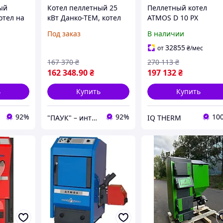
ый
Котел пеллетный 25
Пеллетный котел
отел на
кВт Данко-ТЕМ, котел
ATMOS D 10 PX
нкером
для пеллет с бункером
Под заказ
В наличии
для топлива
32855
от
₴
/мес
167 370
₴
270 113
₴
162 348
.90
₴
197 132
₴
ь
Купить
Купить
92%
92%
10
"ПАУК" – интернет-магазин торгового, складского, отопительного оборудования.
IQ THERM