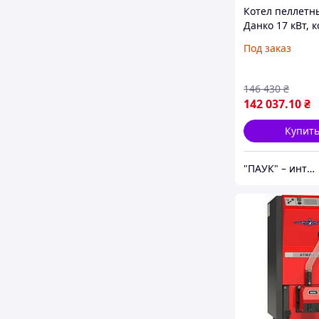
Котел пеллетн
Данко 17 кВт, к
пеллетах с бу
Под заказ
"Данко ТЕМ"
146 430
₴
142 037
.10
₴
Купит
"ПАУК" – интернет-магазин торгового, складского, отопительного оборудования.