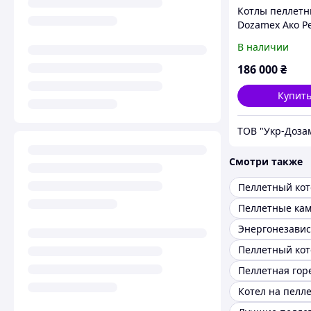
Котлы пеллет
Dozamex Ако Pe
В наличии
186 000
₴
Купит
ТОВ "Укр-Доза
Смотри также
Пеллетные ка
Котел на пелл