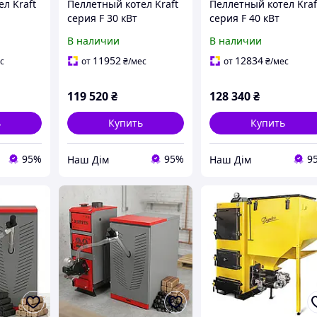
л Kraft
Пеллетный котел Kraft
Пеллетный котел Kraf
серия F 30 кВт
серия F 40 кВт
В наличии
В наличии
11952
12834
с
от
₴
/мес
от
₴
/мес
119 520
₴
128 340
₴
ь
Купить
Купить
95%
95%
9
Наш Дім
Наш Дім