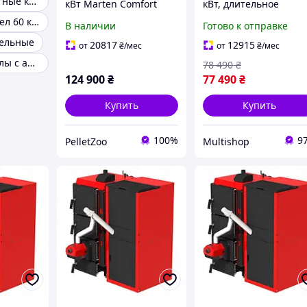
Лучшие пеллетные котлы
кВт Marten Comfort
кВт, длительное
Pellet MC-20P
горение,
Пеллетный котел 60 квт
В наличии
Готово к отправке
твердотопливный
тельные
отопитель, Бесплатн
20817
12915
от
₴
/мес
от
₴
/мес
Доставка
Пеллетные котлы с автоматической подачей топлива
78 490
₴
124 900
₴
77 490
₴
Купить
Купить
100%
9
PelletZoo
Multishop