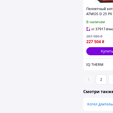
Пеллетный кот
ATMOS D 25 PX
В наличии
37917
от
₴
/ме
287 980
₴
227 504
₴
Купит
IQ THERM
1
2
Смотри такж
Котел длитель