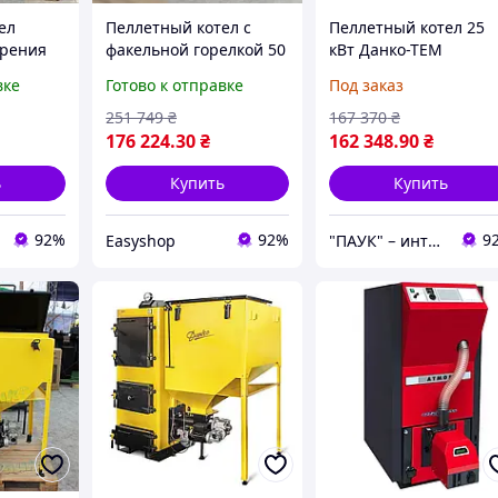
ел
Пеллетный котел с
Пеллетный котел 25
орения
факельной горелкой 50
кВт Данко-ТЕМ
 MCP40 /
кВт, 500 м², MCP-50 /
вке
Готово к отправке
Под заказ
ный
Котел длительного
ом /
горения /
251 749
₴
167 370
₴
й котел
Автоматический
176 224
.30
₴
162 348
.90
₴
твердотопливный
котел
ь
Купить
Купить
92%
92%
9
Easyshop
"ПАУК" – интернет-магазин торгового, складского, отопительного оборудования.