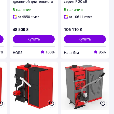
дровяной длительного
серия F 20 кВт
горения Альтеп DUO
В наличии
В наличии
Уни+ сталь 6 мм
ая
4850
10611
от
₴
/мес
от
₴
/мес
48 500
₴
106 110
₴
Купить
Купить
7%
100%
95%
HORS
Наш Дім