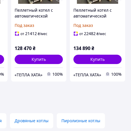
Пеллетный котел с
Пеллетный котел с
автоматической
автоматической
подачей топлива
подачей топлива
Под заказ
Под заказ
Feniks R 20 кВт Plus
Feniks R 25 кВт Plus
21412
22482
от
₴
/мес
от
₴
/мес
128 470
₴
134 890
₴
Купить
Купить
0%
100%
100%
«ТЕПЛА ХАТА»
«ТЕПЛА ХАТА»
я
Дровяные котлы
Пиролизные котлы