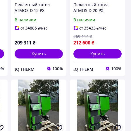
Пеллетный котел
Пеллетный котел
ATMOS D 15 PX
ATMOS D 20 PX
В наличии
В наличии
34885
35433
от
₴
/мес
от
₴
/мес
269 114
₴
209 311
₴
212 600
₴
Купить
Купить
0%
100%
100%
IQ THERM
IQ THERM