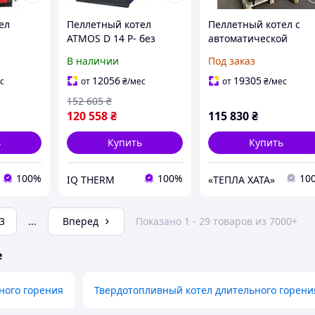
ел
Пеллетный котел
Пеллетный котел с
ATMOS D 14 P- без
автоматической
горелки
подачей топлива
В наличии
Под заказ
Feniks R 15 кВт Plus
12056
19305
с
от
₴
/мес
от
₴
/мес
152 605
₴
120 558
₴
115 830
₴
ь
Купить
Купить
100%
100%
10
IQ THERM
«ТЕПЛА ХАТА»
3
...
Вперед
Показано 1 - 29 товаров из 7000+
е
ного горения
Твердотопливный котел длительного горени