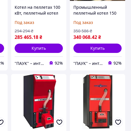
Котел на пеллетах 100
Промышленный
кВт, пеллетный котел
пеллетный котел 150
длительного горения
кВт, котел с бункером
Под заказ
Под заказ
"Данко ТЕМ"
для пеллет
294 294
₴
350 586
₴
285 465
.18
₴
340 068
.42
₴
Купить
Купить
2%
92%
92%
"ПАУК" – интернет-магазин торгового, складского, отопительного оборудования.
"ПАУК" – интернет-магазин торгового, складского, отопительного оборудования.