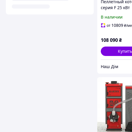
Пеллетный коте
серия F 25 кВт
В наличии
10809
от
₴
/ме
108 090
₴
Купит
Наш Дім