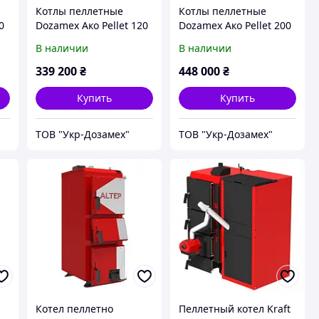
Котлы пеллетные
Котлы пеллетные
0
Dozamex Ако Pellet 120
Dozamex Ако Pellet 200
Combi
Combi
В наличии
В наличии
339 200
₴
448 000
₴
Купить
Купить
ТОВ "Укр-Дозамех"
ТОВ "Укр-Дозамех"
Котел пеллетно
Пеллетный котел Kraft