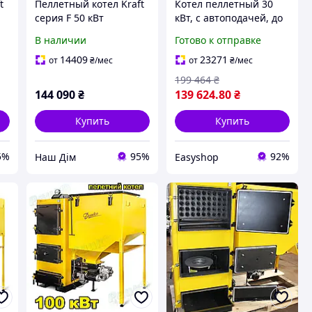
t
Пеллетный котел Kraft
Котел пеллетный 30
серия F 50 кВт
кВт, с автоподачей, до
300 м², MCP-30 /
В наличии
Готово к отправке
Твердотопливный
котел /
14409
23271
от
₴
/мес
от
₴
/мес
Автоматический котел
199 464
₴
для отопления
144 090
₴
139 624
.80
₴
Купить
Купить
5%
95%
92%
Наш Дім
Easyshop