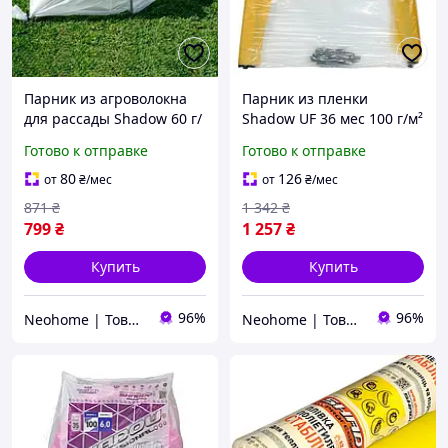
Парник из агроволокна
Парник из пленки
для рассады Shadow 60 г/
Shadow UF 36 мес 100 г/м²
м² 6 м S
6 м
Готово к отправке
Готово к отправке
80
126
от
₴
/мес
от
₴
/мес
871
₴
1 342
₴
799
₴
1 257
₴
Купить
Купить
96%
96%
Neohome | Товары для дома и дачи
Neohome | Товары для дома и дачи