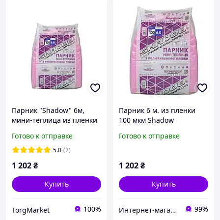
Парник "Shadow" 6м,
Парник 6 м. из пленки
мини-теплица из пленки
100 мкм Shadow
УФ 36 мес (100мкм)
Готово к отправке
Готово к отправке
5.0
(2)
1 202
₴
1 202
₴
Купить
Купить
100%
99%
TorgMarket
Интернет-магазин "Sens"