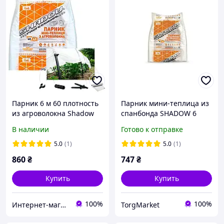
Парник 6 м 60 плотность
Парник мини-теплица из
из агроволокна Shadow
спанбонда SHADOW 6
(теплица из спанбонда)
метров, плотность 60г/м2
В наличии
Готово к отправке
5.0
(1)
5.0
(1)
860
₴
747
₴
Купить
Купить
100%
100%
Интернет-магазин FULL SET
TorgMarket