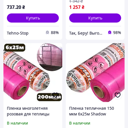
1 342
₴
737
.20
₴
1 257
₴
Купить
Купить
88%
98%
Tehno-Stop
Так, Беру! Выгодные онлайн-покупки
Пленка многолетняя
Пленка тепличная 150
розовая для теплицы
мкм 6х25м Shadow
6х25м 200мкм Shadow
Пленка для теплиц и
В наличии
В наличии
стабилизированная
парников Пленка