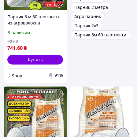
Парник 2 метра
Агро парник
Парник 6 м 60 плотность
из агроволокна
Парник 2х3
Shadow(разборная
В наличии
Парник 6м 60 плотности
теплица арочная из
спанбонда) USHOP
927
₴
741
.60
₴
Купить
91%
U-Shop