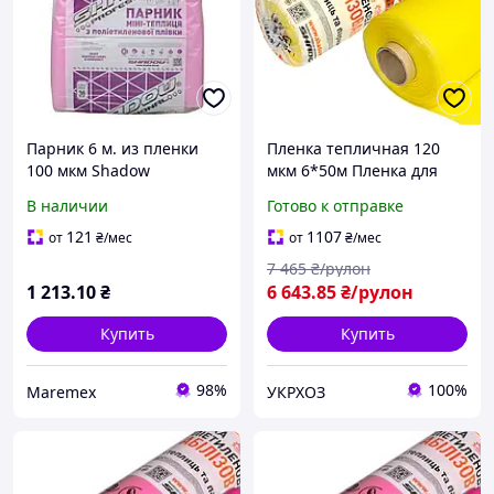
Парник 6 м. из пленки
Пленка тепличная 120
100 мкм Shadow
мкм 6*50м Пленка для
теплиц и парников
В наличии
Готово к отправке
Пленка
стабилизированная
121
1107
от
₴
/мес
от
₴
/мес
Shadow 12мес.
7 465
₴/рулон
1 213
.10
₴
6 643
.85
₴/рулон
Купить
Купить
98%
100%
Maremex
УКРХОЗ