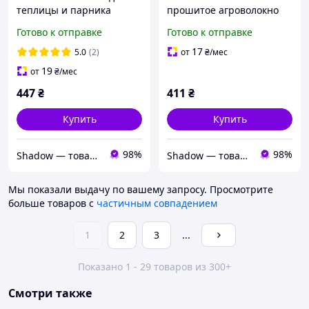
теплицы и парника
прошитое агроволокно
прошитое из агроволокна
для парника материал
Готово к отправке
Готово к отправке
"Shadow"
для накрытия теплиц и
парников shadow
17
5.0
(2)
от
₴
/мес
19
от
₴
/мес
447
₴
411
₴
Купить
Купить
98%
98%
Shadow — товары для сельского хозяйства и домашнего обихода
Shadow — товары для сельского хозяйства и домашнего обихода
Мы показали выдачу по вашему запросу.
Просмотрите
больше товаров с
частичным совпадением
1
2
3
...
Показано 1 - 29 товаров из 300+
Смотри также