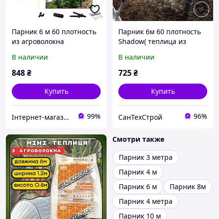
Парник 6 м 60 плотность
Парник 6м 60 плотность
из агроволокна
Shadow( теплица из
Shadow(разборная
спанбонда) мини
В наличии
В наличии
теплица арочная из
парники 60 плотность
спанбонда) Royal Agro
848
₴
725
₴
Garden
Купить
Купить
99%
96%
Інтернет-магазин "Толаніс" - ТОПові товари
СанТехСтрой
Смотри также
Парник 3 метра
Парник 4 м
Парник 6 м
Парник 8м
Парник 4 метра
Парник 10 м