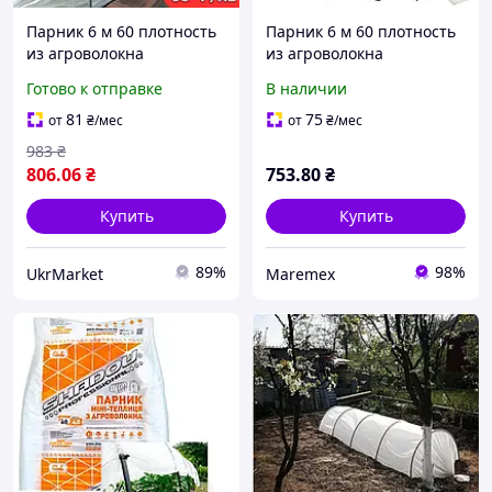
Парник 6 м 60 плотность
Парник 6 м 60 плотность
из агроволокна
из агроволокна
Shadow(разборная
Shadow(разборная
Готово к отправке
В наличии
теплица арочная из
теплица арочная из
спанбонда)
спанбонда)
81
75
от
₴
/мес
от
₴
/мес
983
₴
806
.06
₴
753
.80
₴
Купить
Купить
89%
98%
UkrMarket
Maremex