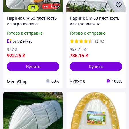
Парник 6 м 60 плотность
Парник 6 м 60 плотность
из агроволокна
из агроволокна
Shadow(разборная
Shadow(разборная
Готово к отправке
Готово к отправке
теплица арочная из
теплица арочная из
спанбонда) VS1
спанбонда)
92
от
₴
/мес
4.8
(6)
927
₴
958
.71
₴
922
.25
₴
786
.15
₴
Купить
Купить
89%
100%
MegaShop
УКРХОЗ