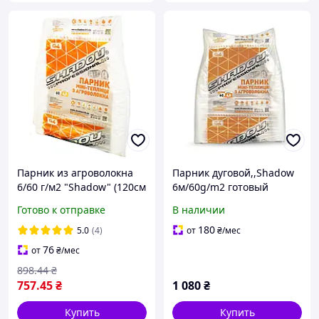
Парник из агроволокна
Парник дуговой,,Shadow
6/60 г/м2 "Shadow" (120см
6м/60g/m2 готовый
ширина, 80см высота)
разборной из
Готово к отправке
В наличии
(мини-
агроволокна.
теплица).Плотность 60г/
180
5.0
(4)
от
₴
/мес
м2.
76
от
₴
/мес
898
.44
₴
757
.45
₴
1 080
₴
Купить
Купить