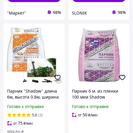
98%
98%
"Маркет"
SLONIK
Парник "Shadow" длина
Парник 6 м. из пленки
6м, высота 0.8м, ширина
100 мкм Shadow
1.2м. Плотность 60 г/м2.
Готово к отправке
Готово к отправке
50
5.0
(3)
от
₴
/мес
75
от
₴
/мес
959
.51
₴