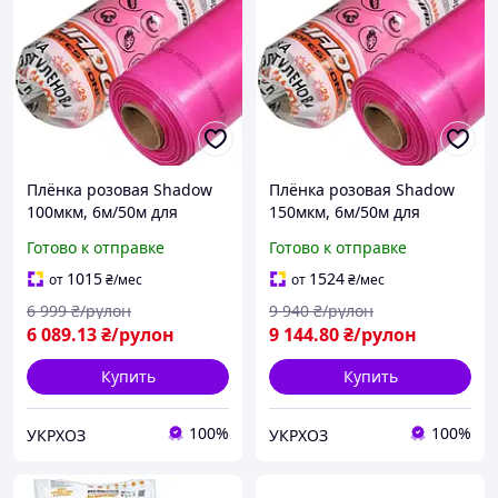
Плёнка розовая Shadow
Плёнка розовая Shadow
100мкм, 6м/50м для
150мкм, 6м/50м для
теплиц и парников, 36
теплиц и парников, 36
Готово к отправке
Готово к отправке
месяцев стабилизация
месяцев стабилизация
1015
1524
от
₴
/мес
от
₴
/мес
6 999
₴/рулон
9 940
₴/рулон
6 089
.13
₴/рулон
9 144
.80
₴/рулон
Купить
Купить
100%
100%
УКРХОЗ
УКРХОЗ