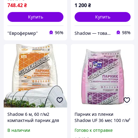
748
.42
₴
1 200
₴
Купить
Купить
96%
98%
"Еврофермер"
Shadow — товары для сельского хозяйства и домашнего обихода
Shadow 6 м, 60 г/м2
Парник из пленки
компактный парник для
Shadow UF 36 мес 100 г/м²
овощей и цветов
6 м (TB-iz15070)
В наличии
Готово к отправке