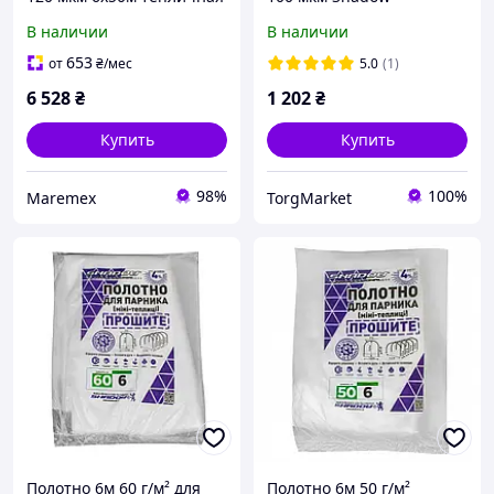
Shadow для парников и
В наличии
В наличии
теплиц белая прозрачная
стабилизированная
653
от
₴
/мес
5.0
(1)
6 528
₴
1 202
₴
Купить
Купить
98%
100%
Maremex
TorgMarket
Полотно 6м 60 г/м² для
Полотно 6м 50 г/м²