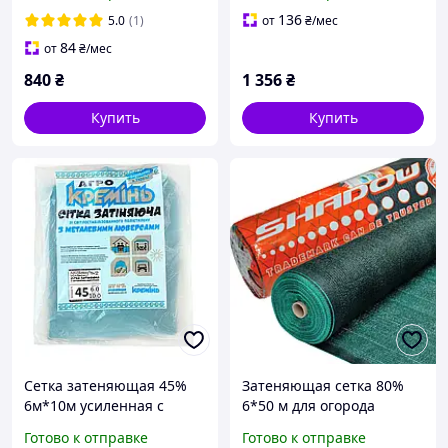
136
5.0
(1)
от
₴
/мес
84
от
₴
/мес
840
₴
1 356
₴
Купить
Купить
Сетка затеняющая 45%
Затеняющая сетка 80%
6м*10м усиленная с
6*50 м для огорода
люверсами сетка
притеняющая сетка
Готово к отправке
Готово к отправке
солнцезащитная