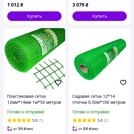
1 012
₴
3 079
₴
Купить
Купить
Пластиковая сетка
Садовая сетка 12*14
12мм*14мм 1м*50 метров
птичка 0.50м*100 метров
садовая сетка птичка
сетка пластиковая для
Готово к отправке
Готово к отправке
забора
5.0
(7)
5.0
(2)
94
84
от
₴
/мес
от
₴
/мес