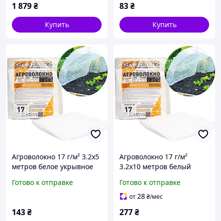
1 879
₴
83
₴
Купить
Купить
Агроволокно 17 г/м² 3.2х5
Агроволокно 17 г/м²
метров белое укрывное
3.2х10 метров белый
пакетированное
спанбонд
Готово к отправке
Готово к отправке
28
от
₴
/мес
143
₴
277
₴