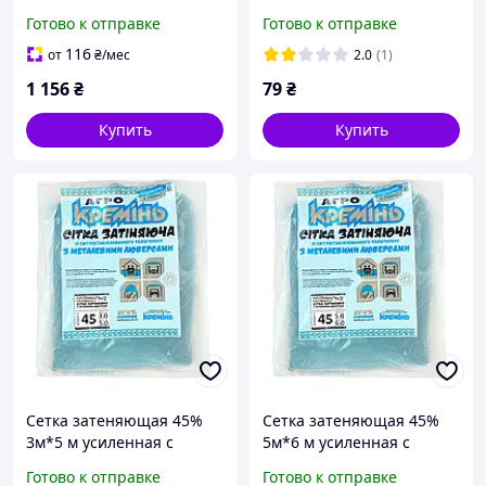
1.5*10 м сетка от солнца
метраж
Готово к отправке
Готово к отправке
116
от
₴
/мес
2.0
(1)
1 156
₴
79
₴
Купить
Купить
Сетка затеняющая 45%
Сетка затеняющая 45%
3м*5 м усиленная с
5м*6 м усиленная с
люверсами сетка для
люверсами
Готово к отправке
Готово к отправке
тени
притеняющая сетка