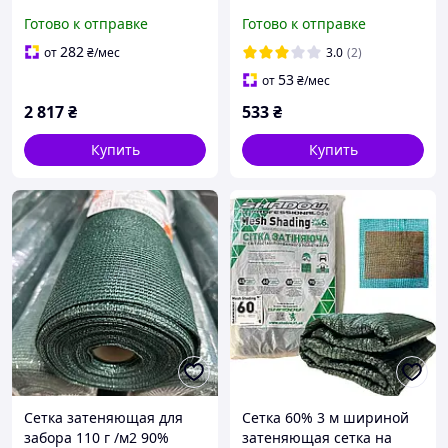
для навеса
Готово к отправке
Готово к отправке
282
от
₴
/мес
3.0
(2)
53
от
₴
/мес
2 817
₴
533
₴
Купить
Купить
Сетка затеняющая для
Сетка 60% 3 м шириной
забора 110 г /м2 90%
затеняющая сетка на