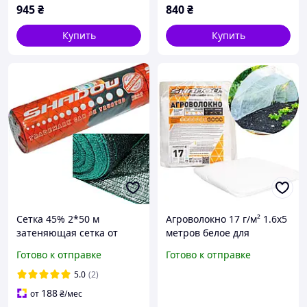
945
₴
840
₴
Купить
Купить
Сетка 45% 2*50 м
Агроволокно 17 г/м² 1.6х5
затеняющая сетка от
метров белое для
солнца, защитная сетка
укрытия парников
Готово к отправке
Готово к отправке
от града
5.0
(2)
188
от
₴
/мес