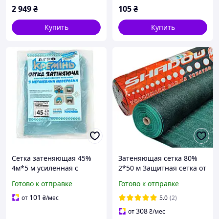
2 949
₴
105
₴
Купить
Купить
Сетка затеняющая 45%
Затеняющая сетка 80%
4м*5 м усиленная с
2*50 м Защитная сетка от
люверсами сетка
солнца
Готово к отправке
Готово к отправке
солнцезащитная
101
от
₴
/мес
5.0
(2)
308
от
₴
/мес