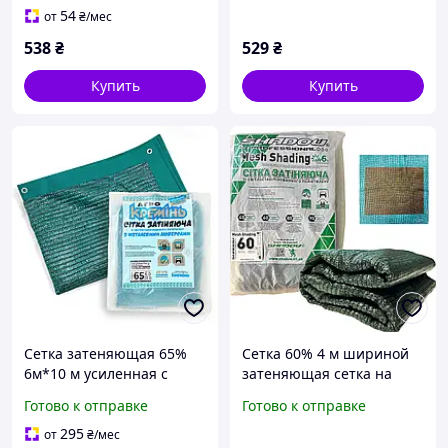
54
от
₴
/мес
538
₴
529
₴
Купить
Купить
Сетка затеняющая 65%
Сетка 60% 4 м шириной
6м*10 м усиленная с
затеняющая сетка на
люверсами сетка для
метраж
Готово к отправке
Готово к отправке
тени
295
от
₴
/мес