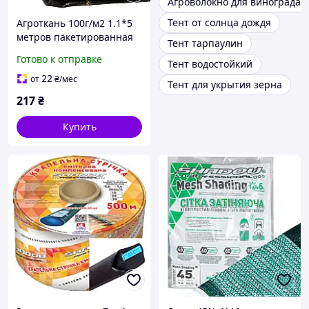
Агроволокно для винограда
Тент от солнца дождя
Агроткань 100г/м2 1.1*5
метров пакетированная
Тент тарпаулин
Готово к отправке
Тент водостойкий
22
от
₴
/мес
Тент для укрытия зерна
217
₴
Купить