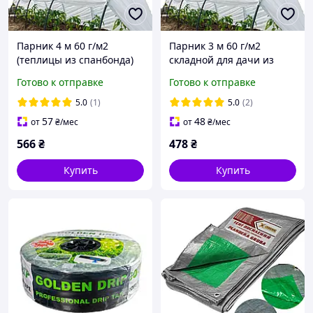
Парник 4 м 60 г/м2
Парник 3 м 60 г/м2
(теплицы из спанбонда)
складной для дачи из
мини парник для дачи,
белого агроволокна
Готово к отправке
Готово к отправке
огорода, рассады
5.0
(1)
5.0
(2)
57
48
от
₴
/мес
от
₴
/мес
566
₴
478
₴
Купить
Купить