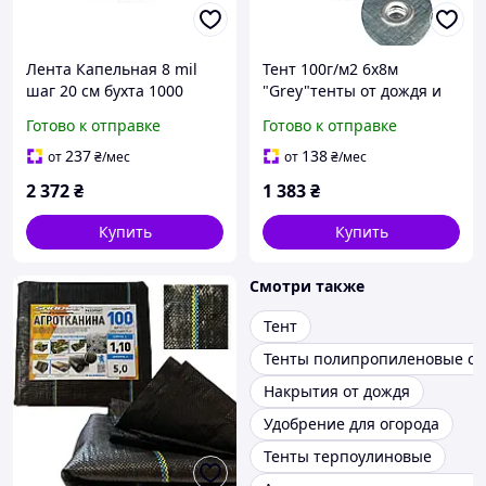
Лента Капельная 8 mil
Тент 100г/м2 6х8м
шаг 20 см бухта 1000
"Grey"тенты от дождя и
метров эмитерная
снега
Готово к отправке
Готово к отправке
GOLDEN DRIP
237
138
от
₴
/мес
от
₴
/мес
2 372
₴
1 383
₴
Купить
Купить
Смотри также
Тент
Тенты полипропиленовые с 
Накрытия от дождя
Удобрение для огорода
Тенты терпоулиновые