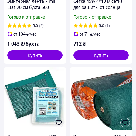
Эмитерная лента 7 mil
Сетка 45% 4*10 м сетка
шаг 20 см бухта 500
для защиты от солнца
метров капля Shadow
Готово к отправке
Готово к отправке
5.0
(2)
5.0
(1)
104
71
от
₴
/мес
от
₴
/мес
1 043
₴/бухта
712
₴
Купить
Купить