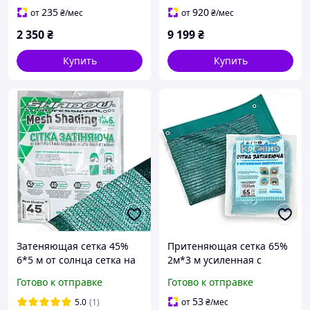
235
920
от
₴
/мес
от
₴
/мес
2 350
₴
9 199
₴
Купить
Купить
Затеняющая сетка 45%
Притеняющая сетка 65%
6*5 м от солнца сетка на
2м*3 м усиленная с
метраж защитная сетка
люверсами сетка для
Готово к отправке
Готово к отправке
от града
защиты от солнца
53
5.0
(1)
от
₴
/мес