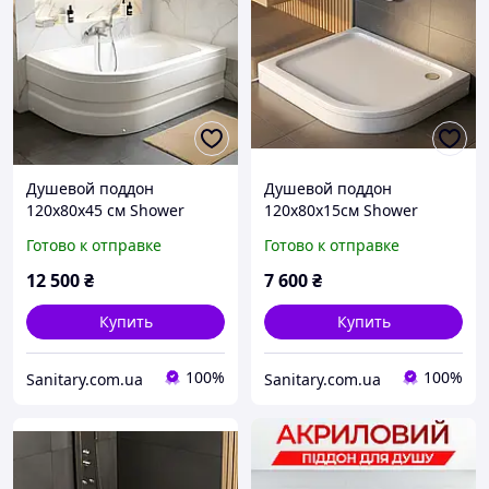
Душевой поддон
Душевой поддон
120х80х45 см Shower
120х80х15см Shower
Ferisya ассиметричный
Tundra ассиметричный
Готово к отправке
Готово к отправке
глубокий для душа
левый для душа с
правый с передней
передней панелью
12 500
₴
7 600
₴
панелью ножками
ножками
Купить
Купить
100%
100%
Sanitary.com.ua
Sanitary.com.ua