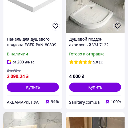
Панель для душевого
Душевой поддон
поддона EGER PAN-8080S
акриловый VM 7122
90х90х13 см для душа и
В наличии
Готово к отправке
душевой кабины с
передней панелью
209
от
₴
/мес
5.0
(3)
ножками
2 272
₴
2 090
.24
₴
4 000
₴
Купить
Купить
94%
100%
АКВАМАРКЕТ.УА
Sanitary.com.ua