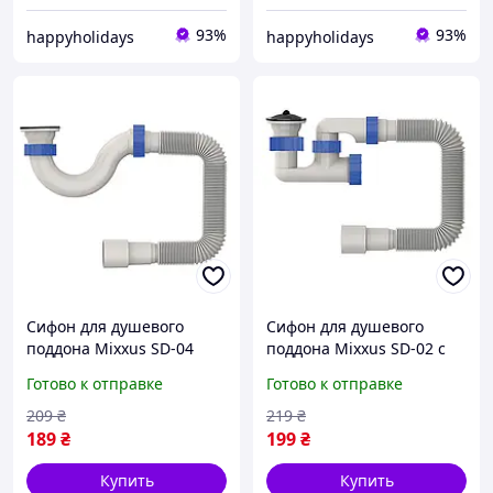
93%
93%
happyholidays
happyholidays
Сифон для душевого
Сифон для душевого
поддона Mixxus SD-04
поддона Mixxus SD-02 с
Click-Clack с
ревизией 40/50
Готово к отправке
Готово к отправке
нержавеющим выпуском
209
₴
219
₴
189
₴
199
₴
Купить
Купить