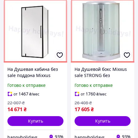
Ha Душевая кабина без
Ha Душевой бокс Mixxus
sale поддона Mixxus
sale STRONG без
Premium черное стекло
гидромассажа с низким
Готово к отправке
Готово к отправке
6мм угловая для ванной
поддоном тропический
комнаты сантехн
душ для ванной комна
1467
1760
от
₴
/мес
от
₴
/мес
22 007
₴
26 408
₴
14 671
₴
17 605
₴
Купить
Купить
93%
93%
happyholidays
happyholidays