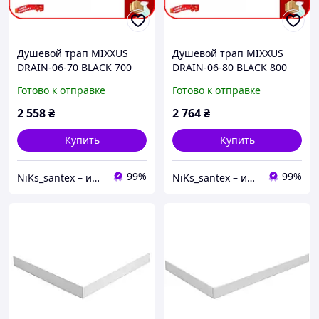
Душевой трап MIXXUS
Душевой трап MIXXUS
DRAIN-06-70 BLACK 700
DRAIN-06-80 BLACK 800
мм под плитку с сухим
мм под плитку с сухим
Готово к отправке
Готово к отправке
затвором пластиковый ,
затвором пластиковый ,
черный
черный
2 558
₴
2 764
₴
Купить
Купить
99%
99%
NiKs_santex – интернет-магазин сантехники
NiKs_santex – интернет-магазин сантехники