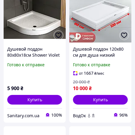
Душевой поддон
Душевой поддон 120x80
80х80х18см Shower Violet
см для душа низкий
низкий для душа
прямоугольный с
Готово к отправке
Готово к отправке
полукруглый с передней
передней панелью
панелью ножками
ножками Поддон для
1667
от
₴
/мес
душа 120х80 см
20 000
₴
5 900
₴
10 000
₴
Купить
Купить
100%
96%
Sanitary.com.ua
ВодОк 💧🚿