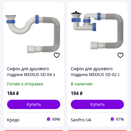
Сифон для душового
Сифон для душевого
піддона MIXXUS SD-04 з
поддона MIXXUS SD-02 с
нержавіючим випуском
ревизией и
Готово к отправке
В наличии
(MI8203)
нержавеющим выпуском.
(MI8204)
184
₴
194
₴
Купить
Купить
99%
97%
Кредо
SanPro UA