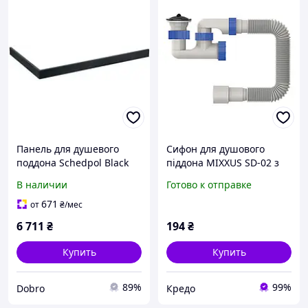
Панель для душевого
Сифон для душового
поддона Schedpol Black
піддона MIXXUS SD-02 з
Stone 80x140x9 см
ревізією та нержавіючим
В наличии
Готово к отправке
прямоугольная
випуском (MI8204)
671
от
₴
/мес
6 711
₴
194
₴
Купить
Купить
89%
99%
Dobro
Кредо