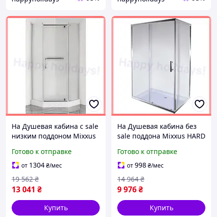
Ha Душевая кабина с sale
Ha Душевая кабина без
низким поддоном Mixxus
sale поддона Mixxus HARD
прозрачное стекло 6мм
100x80 прозрачное
Готово к отправке
Готово к отправке
угловая для ванной
стекло для ванной
комнаты душев
комнаты угловая душ
1304
998
от
₴
/мес
от
₴
/мес
19 562
₴
14 964
₴
13 041
₴
9 976
₴
Купить
Купить