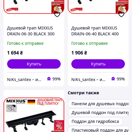
Душевой трап MIXXUS
Душевой трап MIXXUS
DRAIN-06-30 BLACK 300
DRAIN-06-40 BLACK 400
мм под плитку с сухим
мм под плитку с сухим
Готово к отправке
Готово к отправке
затвором пластиковый ,
затвором пластиковый ,
черный
черный
1 694
₴
1 906
₴
Купить
Купить
99%
99%
NiKs_santex – интернет-магазин сантехники
NiKs_santex – интернет-магазин сантехники
Смотри также
Панели для душевых поддон
Душевой поддон под плитку
Поддон для гидробокса
Пластиковый поддон для ду