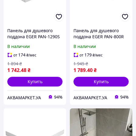
Панель для душевого
Панель для душевого
поддона EGER PAN-1290S
поддона EGER PAN-800R
В наличии
В наличии
174
179
от
₴
/мес
от
₴
/мес
1 894
₴
1 945
₴
1 742
.48
₴
1 789
.40
₴
Купить
Купить
94%
94%
АКВАМАРКЕТ.УА
АКВАМАРКЕТ.УА