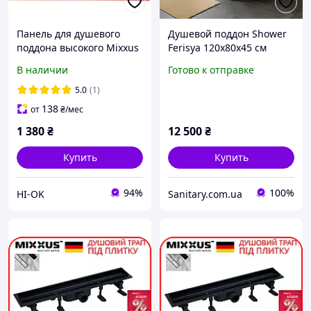
Панель для душевого
Душевой поддон Shower
поддона высокого Mixxus
Ferisya 120x80х45 см
Strong ST02-90x90x40
ассиметричный левый
В наличии
Готово к отправке
полукруглого (MI8311)
для душа с передней
панелью ножками
5.0
(1)
138
от
₴
/мес
1 380
₴
12 500
₴
Купить
Купить
94%
100%
HI-OK
Sanitary.com.ua