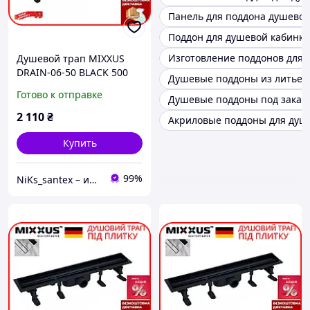
Панель для поддона душево
Поддон для душевой кабинки
Изготовление поддонов для 
Душевой трап MIXXUS
DRAIN-06-50 BLACK 500
Душевые поддоны из литьев
мм под плитку с сухим
Готово к отправке
Душевые поддоны под заказ
затвором пластиковый ,
черный
2 110
₴
Акриловые поддоны для душ
Купить
99%
NiKs_santex – интернет-магазин сантехники