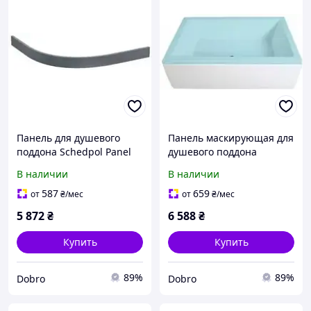
Панель для душевого
Панель маскирующая для
поддона Schedpol Panel
душевого поддона
Grey Stone 90x90 R55
Polysan Plain Nika Deep
В наличии
В наличии
серый акрил
120x36 см
587
659
от
₴
/мес
от
₴
/мес
5 872
₴
6 588
₴
Купить
Купить
89%
89%
Dobro
Dobro