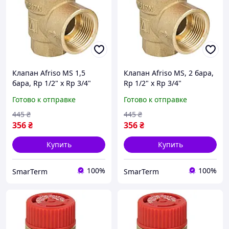
Клапан Afriso MS 1,5
Клапан Afriso MS, 2 бара,
бара, Rp 1/2" х Rp 3/4"
Rp 1/2" х Rp 3/4"
предохранительный для
предохранительный для
Готово к отправке
Готово к отправке
отопительных систем
отопительных систем
Афризо 42376
(Афризо 42375)
445
₴
445
₴
356
₴
356
₴
Купить
Купить
100%
100%
SmarTerm
SmarTerm