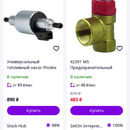
Универсальный
42391 MS
топливный насос Pindex
Предохранительный
Dieselheizung 12 В 1kW,
клапан для отопительных
В наличии
В наличии
2kW 5kW HDL 20241202
систем, 3бар Rp3/4" х
Насос для дизельной
Rp1"
89
48
от
₴
/мес
от
₴
/мес
отопительной системы
879
₴
890
₴
483
₴
Купить
Купить
98%
100%
Stock Hub
SetOn Інтернет-магазин