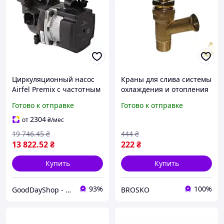
Циркуляционный насос
Краны для слива системы
Airfel Premix с частотным
охлаждения и отопления
регулированием, для
КР-29 для вентиляции и
Готово к отправке
Готово к отправке
отопительных систем с
отопительных систем
максимальной
2304
от
₴
/мес
мощностью 52 Вт
19 746
.45
₴
444
₴
13 822
.52
₴
222
₴
Купить
Купить
93%
100%
GoodDayShop - Онлайн магазин различных товаров
BROSKO