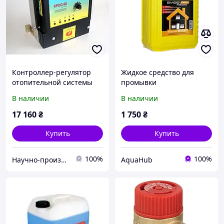
Контроллер-регулятор
Жидкое средство для
отопительной системы
промывки
KROS-50 для систем до 50
теплообменников и
В наличии
В наличии
кВт
отопительных систем
(SVOD-РВН) 5л -
17 160
₴
1 750
₴
Концентрат
Купить
Купить
100%
100%
Научно-производственное объединение "GAZDA"
AquaHub