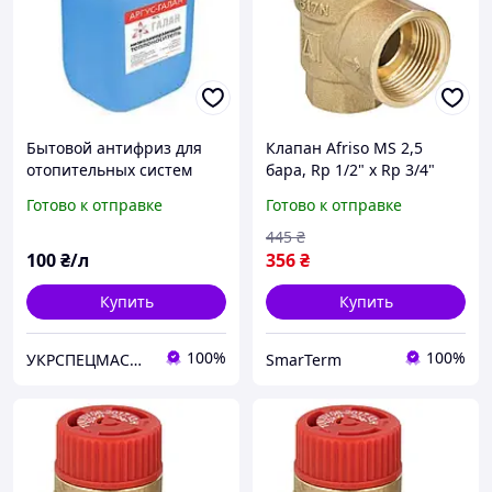
Бытовой антифриз для
Клапан Afriso MS 2,5
отопительных систем
бара, Rp 1/2" х Rp 3/4"
Coolterm-30
предохранительный для
Готово к отправке
Готово к отправке
отопительных систем
(Афризо 42385)
445
₴
100
₴/л
356
₴
Купить
Купить
100%
100%
УКРСПЕЦМАСЛА ТД, ООО
SmarTerm