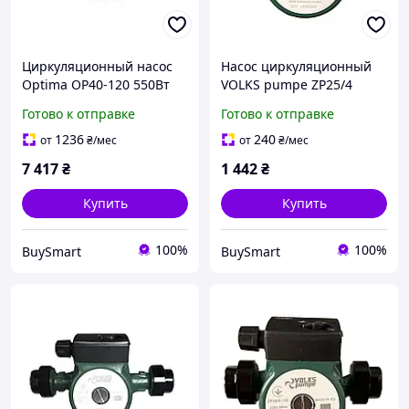
Циркуляционный насос
Насос циркуляционный
Optima OP40-120 550Вт
VOLKS pumpe ZP25/4
для отопительных систем
130мм для отопительных
Готово к отправке
Готово к отправке
с мокрым ротором и
систем 3 скорости 40-
регулируемой скоростью
71Вт максимальный
1236
240
от
₴
/мес
от
₴
/мес
напор 3,7м
7 417
₴
1 442
₴
Купить
Купить
100%
100%
BuySmart
BuySmart