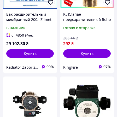
Бак расширительный
KI Клапан
мембранный 200л Zilmet
предохранительный Roho
ULTRA-PRO синий
1/2 Feel Happy ВН 6 бар
В наличии
Готово к отправке
вертикальный
защитный для
напольный для
отопительных систем
4850
от
₴
/мес
385
.44
₴
отопительных систем
клапан безоп FIR41_R
29 102
.30
₴
292
₴
Купить
Купить
99%
97%
Radiator Zaporizhzhya
KingFire