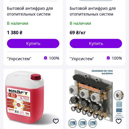
Бытовой антифриз для
Бытовой антифриз для
отопительных систем
отопительных систем
Thermo Thermatex -30,
Thermogent -30 на
В наличии
В наличии
20л.
пропиленгликоле
1 380
₴
69
₴/кг
Купить
Купить
100%
100%
"Укрсистем"
"Укрсистем"