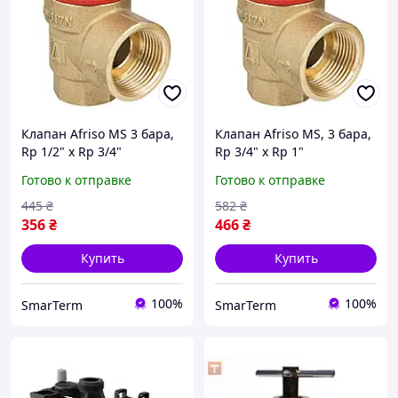
Клапан Afriso MS 3 бара,
Клапан Afriso MS, 3 бара,
Rp 1/2" х Rp 3/4"
Rp 3/4" х Rp 1"
предохранительный для
предохранительный для
Готово к отправке
Готово к отправке
отопительных систем
отопительных систем
(Афризо 42390)
(Афризо 42391)
445
₴
582
₴
356
₴
466
₴
Купить
Купить
100%
100%
SmarTerm
SmarTerm