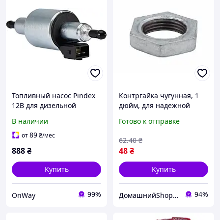
Топливный насос Pindex
Контргайка чугунная, 1
12В для дизельной
дюйм, для надежной
отопительной системы
фиксации трубных
В наличии
Готово к отправке
1кВт 2кВт 5кВт
соединений в
мембранный новый
водопроводных и
89
от
₴
/мес
62
.40
₴
отопительных системах
888
₴
48
₴
Купить
Купить
99%
94%
OnWay
ДомашнийShop🏡✨ - заказ онлайн, не выходя из дома💕