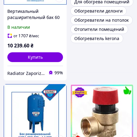
Для обогрева помещений
Обогреватели делонги
Вертикальный
расширительный бак 60
Обогреватели на потолок
л для отопительных
В наличии
Отопители помещений
систем синий
мембранный на ножках
1707
от
₴
/мес
Обогреватель kerona
ULTRA-PRO Zilmet
10 239
.60
₴
Купить
99%
Radiator Zaporizhzhya