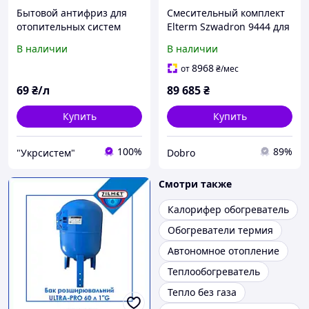
Бытовой антифриз для
Смесительный комплект
отопительных систем
Elterm Szwadron 9444 для
KRAFT-30°C ECO
отопительных систем 35
В наличии
В наличии
(пропиленгликоль)
кВт
8968
от
₴
/мес
69
₴/л
89 685
₴
Купить
Купить
100%
89%
"Укрсистем"
Dobro
Смотри также
Калорифер обогреватель
Обогреватели термия
Автономное отопление
Теплообогреватель
Тепло без газа