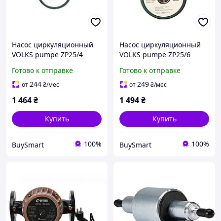
Насос циркуляционный
Насос циркуляционный
VOLKS pumpe ZP25/4
VOLKS pumpe ZP25/6
180мм для отопительных
180мм 60Вт для
Готово к отправке
Готово к отправке
систем с тремя
отопительных систем с
скоростями и защитой
тремя скоростями
244
249
от
₴
/мес
от
₴
/мес
IP44
1 464
₴
1 494
₴
Купить
Купить
100%
100%
BuySmart
BuySmart