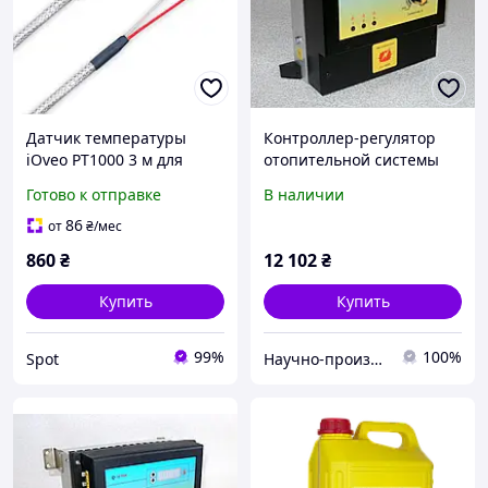
Датчик температуры
Контроллер-регулятор
iOveo PT1000 3 м для
отопительной системы
дымовых газов и
KROS-325 для систем від 6
Готово к отправке
В наличии
отопительных систем
до 25 кВт
диапазон -50 +400 °C
86
от
₴
/мес
нержавеющая сталь IP54
860
₴
12 102
₴
Купить
Купить
99%
100%
Spot
Научно-производственное объединение "GAZDA"