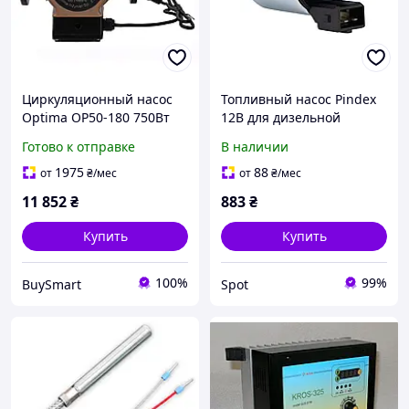
Циркуляционный насос
Топливный насос Pindex
Optima OP50-180 750Вт
12В для дизельной
для отопительных систем
отопительной системы
Готово к отправке
В наличии
с мокрым ротором и
1кВт 2кВт 5кВт
высокой
мембранный HDL
1975
88
от
₴
/мес
от
₴
/мес
производительностью
20241202
11 852
₴
883
₴
Купить
Купить
100%
99%
BuySmart
Spot