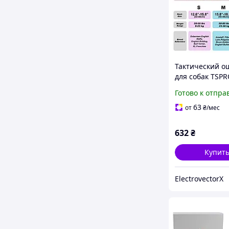
Тактический о
для собак TSPR
ширина 1,5 дю
Готово к отпра
размер M
63
от
₴
/мес
632
₴
Купит
ElectrovectorX