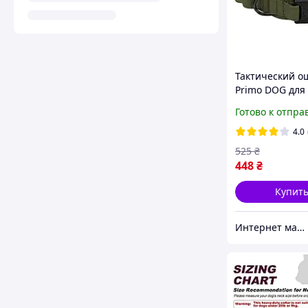
Тактический о
Primo DOG для 
размер M (38-4
Готово к отпра
Army Green
4.0
525
₴
448
₴
Купит
Интернет магазин PRIMO