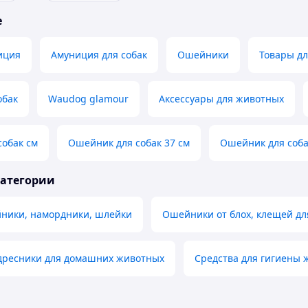
е
иция
Амуниция для собак
Ошейники
Товары дл
обак
Waudog glamour
Аксессуары для животных
собак см
Ошейник для собак 37 см
Ошейник для соба
категории
йники, намордники, шлейки
Ошейники от блох, клещей д
дресники для домашних животных
Средства для гигиены