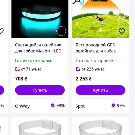
Светящийся ошейник
Беспроводной GPS-
для собак Masbrill LED
ошейник для собак
Dog Collar TC5200
F810Plus с
Готово к отправке
Готово к отправке
й
регулируемый 38-50 см
аккумулятором 1000
черный
мАч радиус 25-820 м
71
225
от
₴
/мес
от
₴
/мес
водонепроницаемый
черный IPX7
708
₴
2 253
₴
USB
Купить
Купить
9%
99%
99%
OnWay
Spot