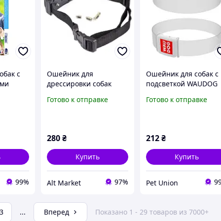
обак с
Ошейник для
Ошейник для собак с
ими
дрессировки собак
подсветкой WAUDOG
ля
контроля лая антилай
LED, магнитная
Готово к отправке
Готово к отправке
пных
застежка, 35 см
ptil M-L
280
₴
212
₴
ь
Купить
Купить
99%
97%
9
Alt Market
Pet Union
3
...
Вперед
Показано 1 - 29 товаров из 7000+