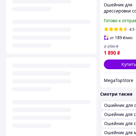
Ошейник для
дрессировки с
PatPet 681,
Готово к отпра
тренировочны
пультом управ
4.5
водонепрониц
189
от
₴
/мес
режима, радиу
2 290
₴
1 890
₴
Купит
MegaTopStore
Смотри также
Ошийник для с