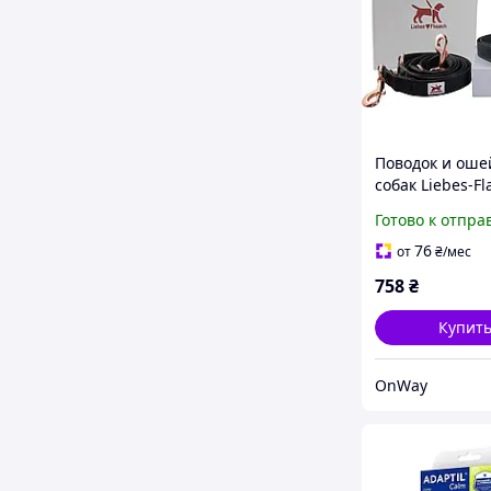
Поводок и оше
собак Liebes-Fl
кожаный
Готово к отпра
регулируемый 
черный 2 м
76
от
₴
/мес
элегантный
758
₴
Купит
OnWay