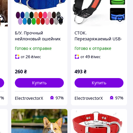
Б/У. Прочный
СТОК.
нейлоновый ошейник
Перезаряжаемый USB-
для собак Martingale
ошейник для собак
Готово к отправке
Готово к отправке
TENXSNUG
26
49
от
₴
/мес
от
₴
/мес
260
₴
493
₴
Купить
Купить
7%
97%
97%
ElectrovectorX
ElectrovectorX