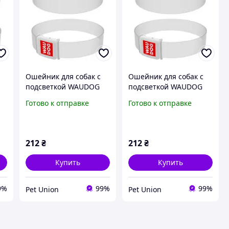
Ошейник для собак с
Ошейник для собак с
подсветкой WAUDOG
подсветкой WAUDOG
LED, магнитная
LED, магнитная
Готово к отправке
Готово к отправке
застежка, 45 см
застежка, 60 см
212
₴
212
₴
Купить
Купить
9%
99%
99%
Pet Union
Pet Union