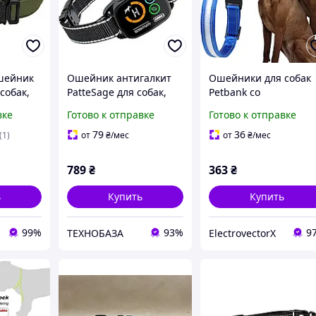
шейник
Ошейник антигалкит
Ошейники для собак
собак,
PatteSage для собак,
Petbank со
7см) -
без тока,
светодиодной
вке
Готово к отправке
Готово к отправке
Beep/Vibration, IP67,
подсветкой
черный
79
36
(1)
от
₴
/мес
от
₴
/мес
789
₴
363
₴
ь
Купить
Купить
99%
93%
9
ТЕХНОБАЗА
ElectrovectorX