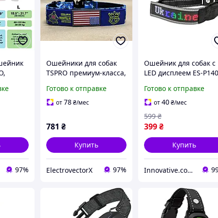
шейник
Ошейники для собак
Ошейник для собак с
O,
TSPRO премиум-класса,
LED дисплеем ES-P14
йма,
размер L
(Черный)
вке
Готово к отправке
Готово к отправке
78
40
от
₴
/мес
от
₴
/мес
599
₴
781
₴
399
₴
ь
Купить
Купить
97%
97%
9
ElectrovectorX
Innovative.com.ua - Интернет-магазин