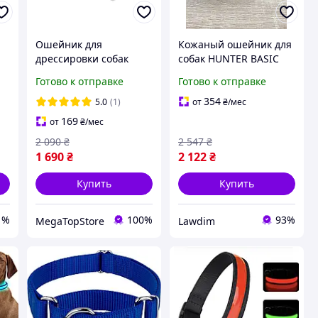
Ошейник для
Кожаный ошейник для
дрессировки собак
собак HUNTER BASIC
й
PatPet 627 (Zlolen)
46955
Готово к отправке
Готово к отправке
тренировочный с
пультом управления,
354
5.0
(1)
от
₴
/мес
водонепроницаемый, 3
169
от
₴
/мес
режима, радиус 1200м
2 090
₴
2 547
₴
1 690
₴
2 122
₴
Купить
Купить
1%
100%
93%
MegaTopStore
Lawdim