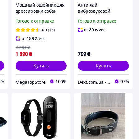
Мощный ошейник для
Анти лай
дрессировки собак
виброзвуковой
PatPet 643 Black с
ошейник для собак
Готово к отправке
Готово к отправке
пультом, 800м, 4
Noxon Anti Bark Collar
режима
обучающий ошейник с
80
4.9
(16)
от
₴
/мес
вибрацией
189
от
₴
/мес
2 290
₴
1 890
₴
799
₴
Купить
Купить
2%
100%
97%
MegaTopStore
Dext.com.ua - Товары для активного отдыха