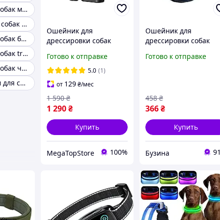
Ошейник для собак металлический
Ошейники для собак мелких пород
Ошейник для
Ошейник для
Ошейник для собак белый
дрессировки собак
дрессировки собак
Sodog СР47 (Black) для
контроля лая антила
Ошейник для собак trixie
Готово к отправке
Готово к отправке
тренировки, антилай
buzyna
Ошейник для собак чихуахуа
5.0
(1)
Ошейник 70 см для собак
129
от
₴
/мес
1 590
₴
458
₴
1 290
₴
366
₴
Купить
Купить
100%
9
MegaTopStore
Бузина