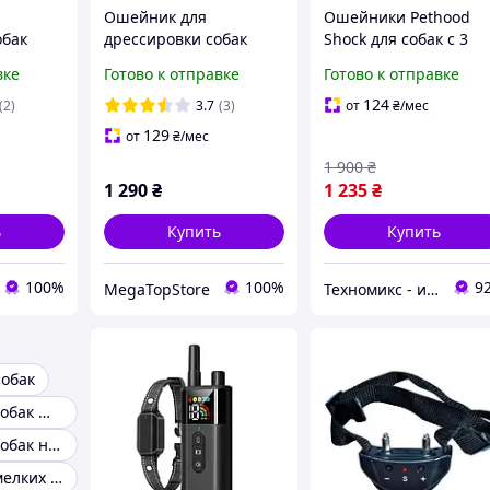
Ошейник для
Ошейники Pethood
обак
дрессировки собак
Shock для собак с 3
Sodog KT47 (Black) для
режимами вибрации,
вке
Готово к отправке
Готово к отправке
й с
тренировки, 1000м, 3
звукового сигнала -
ления,
режима, на Li-ion
Ошейник для
124
(2)
3.7
(3)
от
₴
/мес
аемый, 3
батареях
дрессировки собак
129
от
₴
/мес
с 800м
1 900
₴
1 290
₴
1 235
₴
ь
Купить
Купить
100%
100%
9
MegaTopStore
Техномикс - интернет - магазин качественной техники, электроники и других товаров для дома и работы
обак
Ошейник для собак широкий
Ошейник для собак нейлоновый
Ошейник для мелких собак