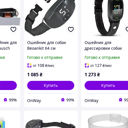
йник для
Ошейник для собак
Ошейник для
ausch
Beoankit 64 см
дрессировки собак
регулируемый
Woofinity Smart
вке
Готово к отправке
Готово к отправке
28-40 см
автоматический с
регулируемый черны
двойной вибрацией
для малых средних
108
127
от
₴
/мес
от
₴
/мес
черный
крупных пород
1 085
₴
1 273
₴
водонепроницаемый
ь
Купить
Купить
99%
99%
9
OnWay
OnWay