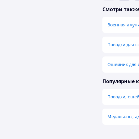
Смотри такж
Военная амун
Поводки для с
Ошейник для 
Популярные 
Поводки, оше
Медальоны, а