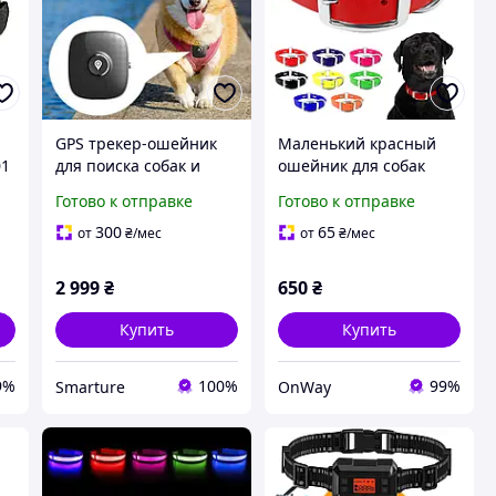
GPS трекер-ошейник
Маленький красный
01
для поиска собак и
ошейник для собак
кошек Wonlex 4G c
Regal Dog Products
Готово к отправке
Готово к отправке
подсветкой без
водонепроницаемый
подписки mini
регулируемый из
300
65
от
₴
/мес
от
₴
/мес
биотана с двойной
пряжкой и D-образным
2 999
₴
650
₴
Купить
Купить
9%
100%
99%
Smarture
OnWay