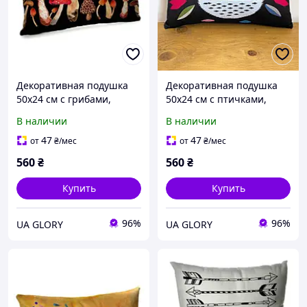
Декоративная подушка
Декоративная подушка
50х24 см с грибами,
50х24 см с птичками,
черная бархатная,
бархатная, съемная
В наличии
В наличии
съёмная наволочка с
наволочка на молнии,
принтом, застёжка-
цветной принт с двух
47
47
от
₴
/мес
от
₴
/мес
молния
сторон
560
₴
560
₴
Купить
Купить
96%
96%
UA GLORY
UA GLORY