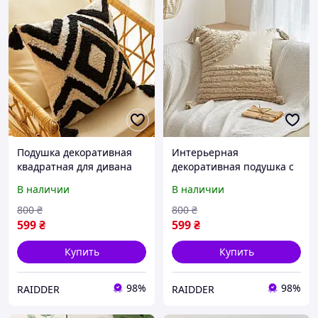
Подушка декоративная
Интерьерная
квадратная для дивана
декоративная подушка с
45×45 см сканди стиль
оригинальной вышивкой
В наличии
В наличии
хлопковая Бежевая с
45×45 см хлопковая
черным Ромб (60057/52)
Бежевая (60070/52)
800
₴
800
₴
599
₴
599
₴
Купить
Купить
98%
98%
RAIDDER
RAIDDER