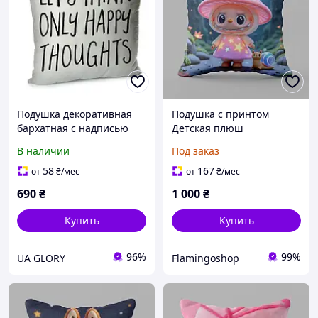
Подушка декоративная
Подушка с принтом
бархатная с надписью
Детская плюш
LET S THINK ONLY HAPPY
квадратная декоративная
В наличии
Под заказ
THOUGHTS 45×45 см |
для дивана Лабубу для
Полноцветная
детей голубая
58
167
от
₴
/мес
от
₴
/мес
двусторонняя печать
690
₴
1 000
₴
Купить
Купить
96%
99%
UA GLORY
Flamingoshop