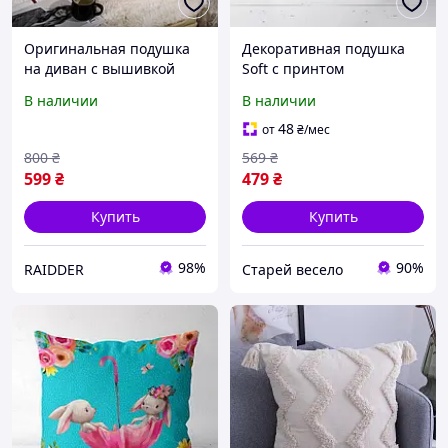
Оригинальная подушка
Декоративная подушка
на диван с вышивкой
Soft с принтом
45×45 см хлопковая
"Разноцветный орнамент
В наличии
В наличии
Бежевая с коричневым
на черном фоне" 45х45
(60059/52)
см
48
от
₴
/мес
800
₴
569
₴
599
₴
479
₴
Купить
Купить
98%
90%
RAIDDER
Cтарей весело