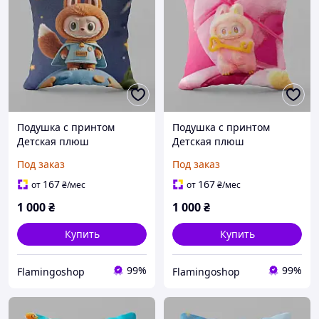
Подушка с принтом
Подушка с принтом
Детская плюш
Детская плюш
квадратная декоративная
квадратная декоративная
Под заказ
Под заказ
для дивана Лабубу для
для дивана Лабубу для
детей 4807
детей розовая
167
167
от
₴
/мес
от
₴
/мес
1 000
₴
1 000
₴
Купить
Купить
99%
99%
Flamingoshop
Flamingoshop