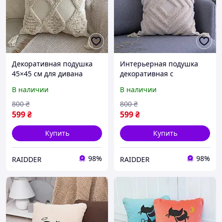
Декоративная подушка
Интерьерная подушка
45×45 см для дивана
декоративная с
хлопковая в
геометрическим
В наличии
В наличии
скандинавском стиле с
рисунком 45×45 см
бахромой Бежевая Ромбы
хлопковая Бежевая Ромб
800
₴
800
₴
(60053/52)
(60054/52)
599
₴
599
₴
Купить
Купить
98%
98%
RAIDDER
RAIDDER