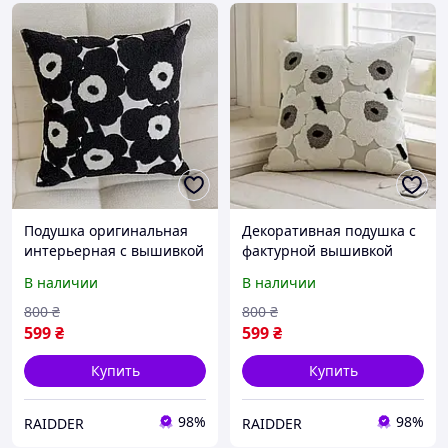
Подушка оригинальная
Декоративная подушка с
интерьерная с вышивкой
фактурной вышивкой
45×45 см хлопковая
цветов 45×45 см
В наличии
В наличии
Черно белая с цветочным
хлопковая Бело-серая
принтом (60075/52)
(60077/52)
800
₴
800
₴
599
₴
599
₴
Купить
Купить
98%
98%
RAIDDER
RAIDDER