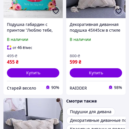
Подушка габардин с
Декоративная диванная
принтом "Люблю тебе,
подушка 45Х45см в стиле
подружко!" 50х50 см
бохо с бахромой Бежевая
В наличии
В наличии
Зигзаг (60049/52)
46
от
₴
/мес
495
₴
800
₴
455
₴
599
₴
Купить
Купить
90%
98%
Cтарей весело
RAIDDER
Смотри также
Подушки для дивана
Декоративные диванные по
Красивые диванные подушк