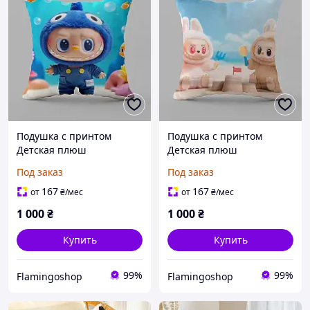
Подушка с принтом
Подушка с принтом
Детская плюш
Детская плюш
квадратная декоративная
квадратная декоративная
Под заказ
Под заказ
для дивана Лабубу для
для дивана для детей
детей голубая 4809
Лабубу
167
167
от
₴
/мес
от
₴
/мес
1 000
₴
1 000
₴
Купить
Купить
99%
99%
Flamingoshop
Flamingoshop