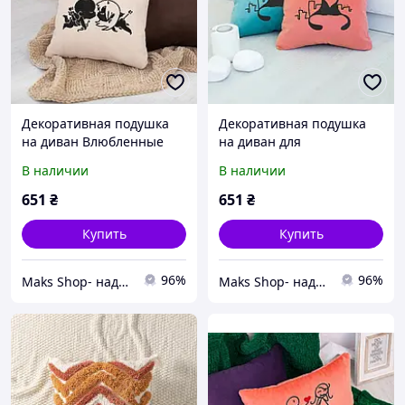
Декоративная подушка
Декоративная подушка
на диван Влюбленные
на диван для
«Ангелочки» из мягкого
влюбленных с принтом
В наличии
В наличии
флока Разные цвета
«Коты под луной» флок
651
₴
651
₴
Купить
Купить
96%
96%
Maks Shop- надежный и перспективный интернет магазин сумок и аксессуаров
Maks Shop- надежный и перспективный интернет магазин сумок и аксессуаров