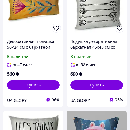
Декоративная подушка
Подушка декоративная
50×24 см с бархатной
бархатная 45х45 см со
наволочкой и цветочным
съемной наволочкой на
В наличии
В наличии
принтом с двух сторон
молнии с принтом
стрелы
47
58
от
₴
/мес
от
₴
/мес
560
₴
690
₴
Купить
Купить
96%
96%
UA GLORY
UA GLORY