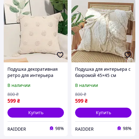
Подушка декоративная
Подушка для интерьера с
ретро для интерьера
бахромой 45×45 см
45×45 см хлопковая
хлопковая Бежевая с
В наличии
В наличии
Бежевая Горошек
цветочным принтом
(60074/52)
(60072/52)
800
₴
800
₴
599
₴
599
₴
Купить
Купить
98%
98%
RAIDDER
RAIDDER