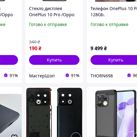
я
Стекло дисплея
Телефон OnePlus 10 P
 /Oppo
OnePlus 10 Pro /Oppo
128Gb.
ное с
Find X5 Pro черное с
вке
Готово к отправке
Готово к отправке
ригинал
OCA-пленкой оригинал
PRC с олеофобным
покрытием
340
₴
190
₴
9 499
₴
ь
Купить
Купить
91%
91%
9
МастерШоп
THORN698