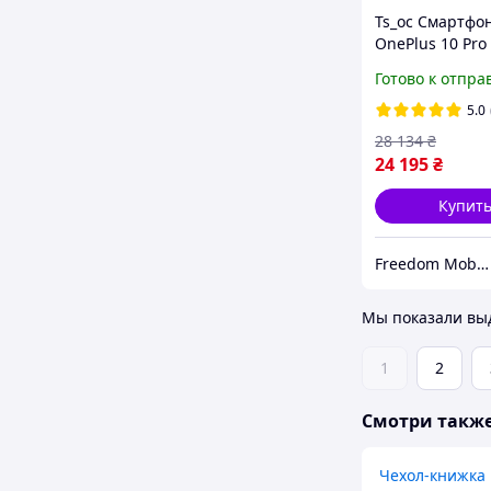
Ts_oc Смартфо
OnePlus 10 Pro
12/256GB Green
Готово к отпра
Cos_juxs
5.0
28 134
₴
24 195
₴
Купит
Freedom Mobile
Мы показали выд
1
2
Смотри такж
Чехол-книжка