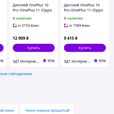
Дисплей OnePlus 10
Дисплей OnePlus 10
Pro /OnePlus 11 /Oppo
Pro /OnePlus 11 /Oppo
Find X5 Pro черный,
Find X5 Pro черный,
В наличии
В наличии
Amoled, оригинал PRC
Amoled, оригинал PRC
переклеено стекло
2152
1569
от
₴
/мес
от
₴
/мес
12 909
₴
9 415
₴
Купить
Купить
5%
95%
95%
ЗДТ Интернет - магазин Запчастей и аксессуаров Для Телефонов
ЗДТ Интернет - магазин Запчастей и аксессуаров Для Телефонов
ным совпадением
ой кожи
Чехол книжка прошитый