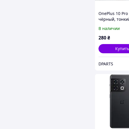
OnePlus 10 Pro
чёрный, тонки
эластичный из
В наличии
ударопрочного
силикона TPU
280
₴
Купит
DPARTS