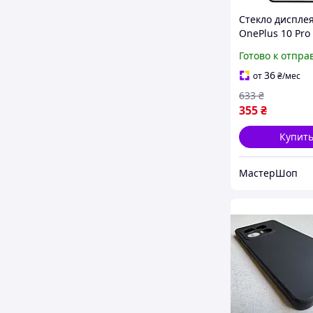
Стекло диспле
OnePlus 10 Pro
Find X5 Pro чер
Готово к отпра
OCA-пленкой о
G+OCA PRo
36
от
₴
/мес
633
₴
355
₴
Купит
МастерШоп