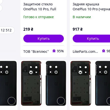
Защитное стекло
Задняя крышка
OnePlus 10 Pro, Full
OnePlus 10 Pro (черн
Glue, Черный
оригинал OEM со
Готово к отправке
В наличии
стеклом камеры)
219
₴
917
₴
 12 512
Купить
Купить
95%
9
ТОВ "Всеплюс"
LikeParts.com.ua - Запчасти для телефонов и планшетов