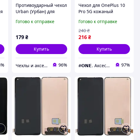
Противоударный чехол
Чехол для OnePlus 10
ая
Urban (Урбан) для
Pro 5G кожаный
OnePlus 10 Pro 5G
матовый чехол с
Готово к отправке
Готово к отправке
Черный
защитой камеры на
телефон ванплас 10
240
₴
про 5г черный u9h
179
₴
216
₴
Купить
Купить
8%
96%
97%
Чехлы и аксессуары | Mob4
#𝗢𝗡𝗘. Аксессуары к смартфонам