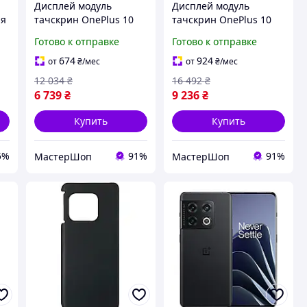
Дисплей модуль
Дисплей модуль
ая
тачскрин OnePlus 10
тачскрин OnePlus 10
Pro /OnePlus 11 /Oppo
Pro /OnePlus 11 /Oppo
Готово к отправке
Готово к отправке
Find X5 Pro черный
Find X5 Pro черный
Amoled оригинал PRC
Amoled оригинал PRC
674
924
от
₴
/мес
от
₴
/мес
переклеено стекло
12 034
₴
16 492
₴
6 739
₴
9 236
₴
Купить
Купить
5%
91%
91%
МастерШоп
МастерШоп