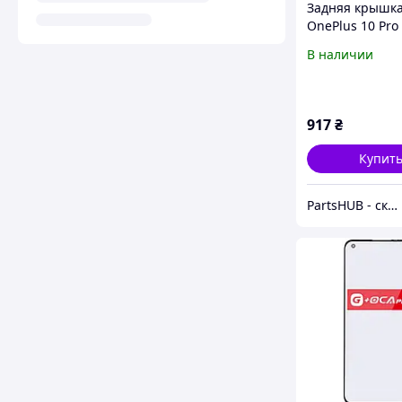
Задняя крышк
OnePlus 10 Pro
оригинал OEM 
В наличии
стеклом камер
917
₴
Купит
PartsHUB - склад запчастей для мобильных телефонов и планшетов в Харькове