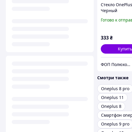
Стекло OnePlus
Черный
Готово к отпра
333
₴
Купит
ФОП Полюхович Л.Г.
Смотри также
Oneplus 8 pro
Oneplus 11
Oneplus 8
Смартфон onep
Oneplus 9 pro