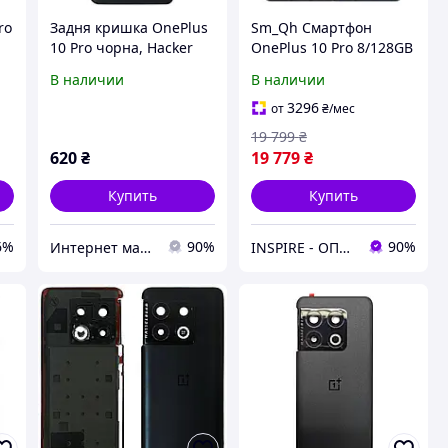
ro
Задня кришка OnePlus
Sm_Qh Смартфон
10 Pro чорна, Hacker
OnePlus 10 Pro 8/128GB
Black, оригінал PRC
Black Sma_Rtko
В наличии
В наличии
3296
от
₴
/мес
19 799
₴
620
₴
19 779
₴
Купить
Купить
6%
90%
90%
Интернет магазин Srtelefon.prom.ua
INSPIRE - ОПТОВІ ПРОДАЖІ ТА БЕЗГОТІВКА ДЛЯ БІЗНЕСУ