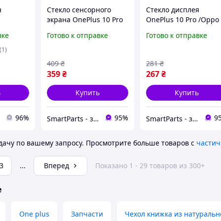
н
Стекло сенсорного
Стекло дисплея
экрана OnePlus 10 Pro
OnePlus 10 Pro /Oppo
 (Global)
NE2210, NE2211,
Find X5 Pro черное, с
вке
Готово к отправке
Готово к отправке
NE2213, NE2215 черное
OCA-пленкой,
Оригинал
оригинал PRC с
(1)
олеофобным
409
₴
281
₴
покрытием
359
₴
267
₴
ь
Купить
Купить
96%
95%
9
SmartParts - запчасти для мобильных телефонов и планшетов
SmartParts - запчасти для мобильных телефонов и планшетов
ачу по вашему запросу.
Просмотрите больше товаров с
частич
3
...
Вперед
Показано 1 - 29 товаров из 300+
е
One plus
Запчаcти
Чехол книжка из натуральн