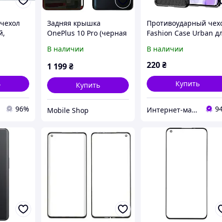
 чехол
Задняя крышка
Противоударный чех
й,
OnePlus 10 Pro (черная
Fashion Case Urban д
оригинал OEM со
OnePlus 10 Pro 5G
В наличии
В наличии
стеклом камеры)
Черный
220
₴
1 199
₴
ь
Купить
Купить
96%
9
Интернет-магазин Xiaomicase
Mobile Shop