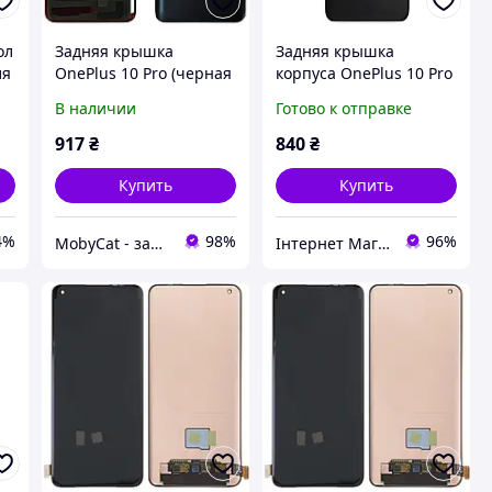
ол
Задняя крышка
Задняя крышка
ля
OnePlus 10 Pro (черная
корпуса OnePlus 10 Pro
оригинал OEM со
со стеклом камеры
В наличии
Готово к отправке
стеклом камеры)
Original Volcanic Black
(черная)
917
₴
840
₴
Купить
Купить
4%
98%
96%
MobyCat - запчасти для мобильных телефонов и планшетов
Інтернет Магазин "max-it.com.ua"