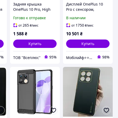
Задняя крышка
Дисплей OnePlus 10
ая
OnePlus 10 Pro, High
Pro с сенсором,
quality, Черный
черный, оригинал
Готово к отправке
В наличии
265
1750
от
₴
/мес
от
₴
/мес
1 588
₴
10 501
₴
Купить
Купить
7%
95%
98%
ТОВ "Всеплюс"
Мобілайф⭐️⭐️⭐️⭐️⭐️