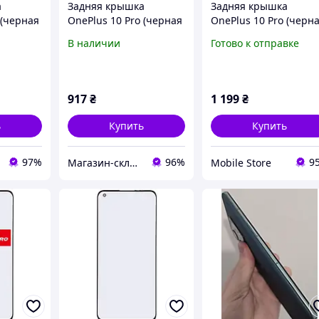
а
Задняя крышка
Задняя крышка
 (черная
OnePlus 10 Pro (черная
OnePlus 10 Pro (черн
со
оригинал OEM со
оригинал OEM со
В наличии
Готово к отправке
ы)
стеклом камеры)
стеклом камеры)
917
₴
1 199
₴
ь
Купить
Купить
97%
96%
9
Магазин-склад "Mobile 112" - запчасти для телефонов и планшетов. Доставка по Украине
Mobile Store