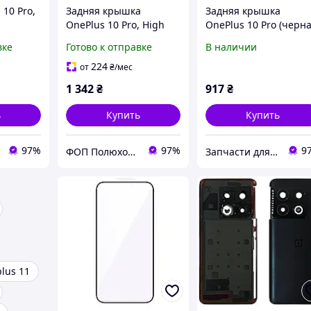
 10 Pro,
Задняя крышка
Задняя крышка
OnePlus 10 Pro, High
OnePlus 10 Pro (черн
quality, Черный
Original New со
вке
Готово к отправке
В наличии
стеклом камеры)
224
от
₴
/мес
1 342
₴
917
₴
ь
Купить
Купить
97%
97%
9
ФОП Полюхович Л.Г.
Запчасти для мобильных телефонов
lus 11