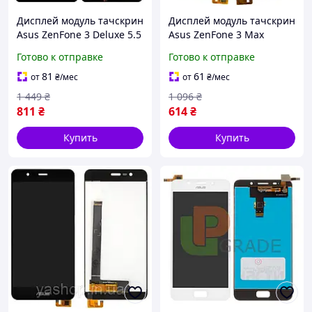
Дисплей модуль тачскрин
Дисплей модуль тачскрин
Asus ZenFone 3 Deluxe 5.5
Asus ZenFone 3 Max
ZS550KL черный
ZC520TL белый Glacier
Готово к отправке
Готово к отправке
Silve
81
61
от
₴
/мес
от
₴
/мес
1 449
₴
1 096
₴
811
₴
614
₴
Купить
Купить