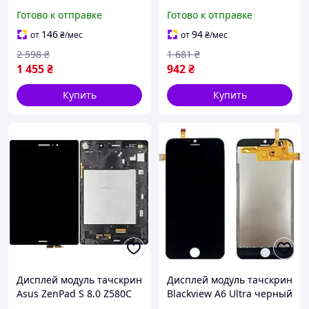
белый шлейф 27mm с
черный шлейф 27mm
Готово к отправке
Готово к отправке
рамкой серебристого
цвета
146
94
от
₴
/мес
от
₴
/мес
2 598
₴
1 681
₴
1 455
₴
942
₴
Купить
Купить
Дисплей модуль тачскрин
Дисплей модуль тачскрин
Asus ZenPad S 8.0 Z580C
Blackview A6 Ultra черный
черный шлейф 27mm с