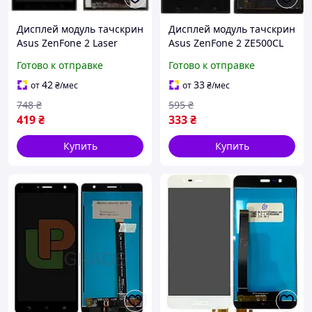
Дисплей модуль тачскрин
Дисплей модуль тачскрин
Asus ZenFone 2 Laser
Asus ZenFone 2 ZE500CL
ZE551KL черный TM FHD
черный
Готово к отправке
Готово к отправке
42
33
от
₴
/мес
от
₴
/мес
748
₴
595
₴
419
₴
333
₴
Купить
Купить