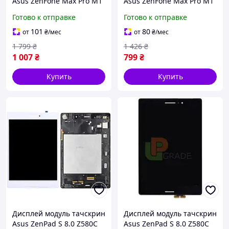
Asus ZenFone Max Pro M1
Asus ZenFone Max Pro M1
ZB601KL /ZB602KL черный
ZB601KL /ZB602KL черный
Готово к отправке
Готово к отправке
оригинал PRC c рамкой
оригинал PRC
101
80
от
₴
/мес
от
₴
/мес
1 799
₴
1 426
₴
1 007
₴
799
₴
Купить
Купить
Дисплей модуль тачскрин
Дисплей модуль тачскрин
Asus ZenPad S 8.0 Z580C
Asus ZenPad S 8.0 Z580C