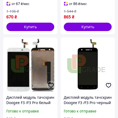
67
86
от
₴
/мес
от
₴
/мес
1 196
₴
1 544
₴
670
₴
865
₴
Купить
Купить
Дисплей модуль тачскрин
Дисплей модуль тачскрин
Doogee F3 /F3 Pro белый
Doogee F3 /F3 Pro черный
Готово к отправке
Готово к отправке