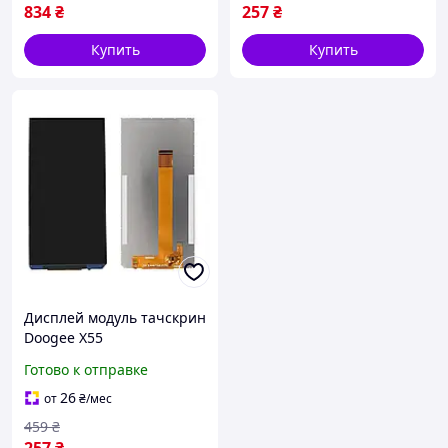
834
₴
257
₴
Купить
Купить
Дисплей модуль тачскрин
Doogee X55
Готово к отправке
26
от
₴
/мес
459
₴