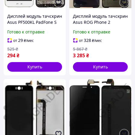
Дисплей модуль тачскрин
Дисплей модуль тачскрин
Asus PF500KL PadFone S
Asus ROG Phone 2
белый с рамкой
ZS660KL черный Amoled
Готово к отправке
Готово к отправке
оригинал PRC
29
328
от
₴
/мес
от
₴
/мес
525
₴
5 867
₴
294
₴
3 285
₴
Купить
Купить