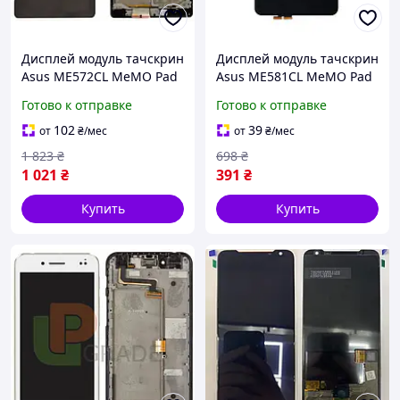
Дисплей модуль тачскрин
Дисплей модуль тачскрин
Asus ME572CL MeMO Pad
Asus ME581CL MeMO Pad
7 + touchscreen черный с
8 K015 черный
Готово к отправке
Готово к отправке
рамкой - царапины /скол
102
39
от
₴
/мес
от
₴
/мес
1 823
₴
698
₴
1 021
₴
391
₴
Купить
Купить