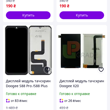
340
₴
340
₴
190
₴
190
₴
Купить
Купить
Дисплей модуль тачскрин
Дисплей модуль тачскрин
Doogee S88 Pro /S88 Plus
Doogee X20
черный оригинал PRC
Готово к отправке
Готово к отправке
83
26
от
₴
/мес
от
₴
/мес
1 489
₴
459
₴