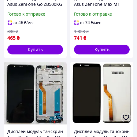
Asus ZenFone Go ZB500KG
Asus ZenFone Max M1
черный
ZB555KL черный
Готово к отправке
Готово к отправке
оригинал PRC
46
74
от
₴
/мес
от
₴
/мес
830
₴
1 323
₴
465
₴
741
₴
Купить
Купить
Дисплей модуль тачскрин
Дисплей модуль тачскрин