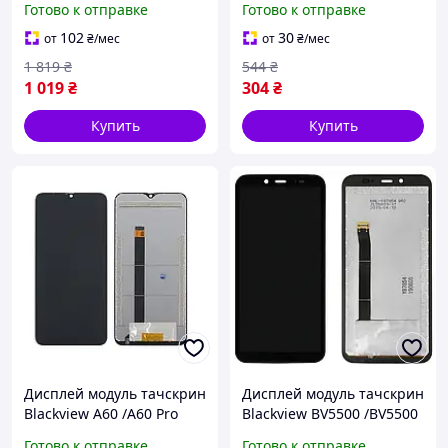
Готово к отправке
Готово к отправке
рамкой серебристого
цвета
102
30
от
₴
/мес
от
₴
/мес
1 819
₴
544
₴
1 019
₴
304
₴
Купить
Купить
Дисплей модуль тачскрин
Дисплей модуль тачскрин
Blackview A60 /A60 Pro
Blackview BV5500 /BV5500
/A60 Plus черный
Pro черный
Готово к отправке
Готово к отправке