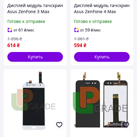
Дисплей модуль тачскрин
Дисплей модуль тачскрин
Asus ZenFone 3 Max
Asus ZenFone 4 Max
ZC520TL черный
ZC554KL /4 Max Plus
Готово к отправке
Готово к отправке
ZC550TL /4 Max Pro белый
61
59
от
₴
/мес
от
₴
/мес
1 096
₴
1 061
₴
614
₴
594
₴
Купить
Купить