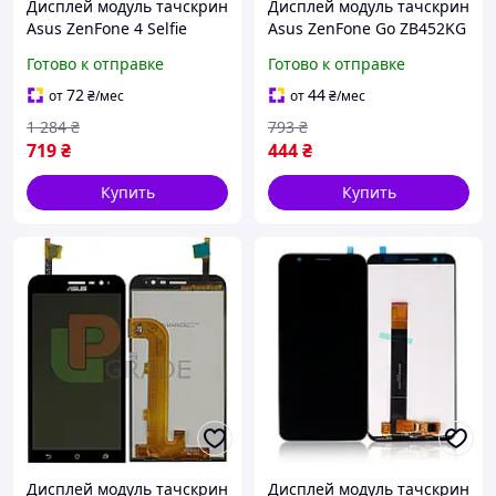
Дисплей модуль тачскрин
Дисплей модуль тачскрин
Asus ZenFone 4 Selfie
Asus ZenFone Go ZB452KG
ZD553KL белый
черный
Готово к отправке
Готово к отправке
72
44
от
₴
/мес
от
₴
/мес
1 284
₴
793
₴
719
₴
444
₴
Купить
Купить
Дисплей модуль тачскрин
Дисплей модуль тачскрин