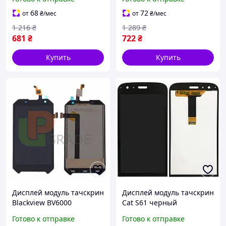
68
72
от
₴
/мес
от
₴
/мес
1 216
₴
1 289
₴
681
₴
722
₴
Купить
Купить
Дисплей модуль тачскрин
Дисплей модуль тачскрин
Blackview BV6000
Cat S61 черный
/BV6000s черный
Готово к отправке
Готово к отправке