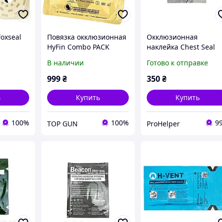
Foxseal
Повязка окклюзионная
Окклюзионная
HyFin Combo PACK
наклейка Chest Seal
(вентилируемая +
для открытых ран
В наличии
Готово к отправке
невентилируемая)
грудной
клетки(невентилируе
999
₴
350
₴
ая)
ь
Купить
Купить
100%
100%
9
TOP GUN
ProHelper