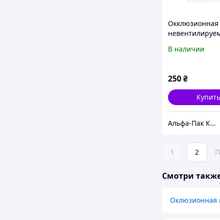
Окклюзионная
невентилируе
наклейка
В наличии
250
₴
Купит
Альфа-Пак Киев
1
2
П
Смотри такж
Оклюзионная н