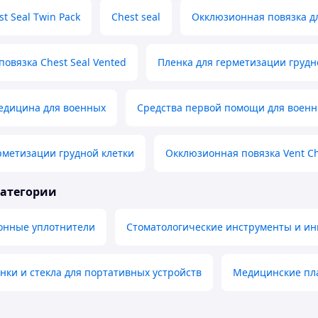
st Seal Twin Pack
Chest seal
Окклюзионная повязка дл
овязка Chest Seal Vented
Пленка для герметизации грудн
едицина для военных
Средства первой помощи для воен
рметизации грудной клетки
Окклюзионная повязка Vent Ch
категории
онные уплотнители
Стоматологические инструменты и ин
ки и стекла для портативных устройств
Медицинские пл