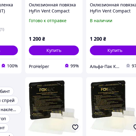
пленка
Оклюзионная повязка
Оклюзионная повязк
ШТ)
HyFin Vent Compact
HyFin Vent Compact
Chest Seal Twin
Chest Seal Twin Pack
Готово к отправке
В наличии
Pack(две пленки)
(две пленки)
(1)
1 200
₴
1 200
₴
ь
Купить
Купить
100%
99%
9
ProHelper
Альфа-Пак Киев
бинт
 спрей
Окклюзионная наклейка
топ
нт