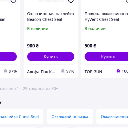
Оклюзионная наклейка
Повязка окклюзионн
мая
Beacon Chest Seal
HyVent Chest Seal
Combo Pack
В наличии
В наличии
(вентилируемая +
невентилированная)
900
₴
500
₴
ь
Купить
Купить
97%
97%
10
Альфа-Пак Киев
TOP GUN
оказано 1 - 29 товаров из 30+
е
аклейка Chest Seal
Окклюзий повязка
Окклюзионна