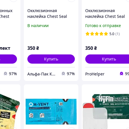
ионных
Окклюзионная
Окклюзионная
Chest
наклейка Chest Seal
наклейка Chest Seal
k
для открытых ран
Vented для открытых
В наличии
Готово к отправке
грудной клетки
ран грудной
(невентилированная)
клетки(вентилируема
5.0
(1)
лект
350
₴
350
₴
ь
Купить
Купить
97%
97%
9
Альфа-Пак Киев
ProHelper