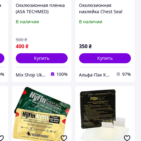
а
Окклюзионная пленка
Окклюзионная
(ASA TECHMED)
наклейка Chest Seal
Vented для открытых
В наличии
В наличии
ран грудной клетки
(вентилируемая)
500
₴
400
₴
350
₴
Купить
Купить
0%
100%
97%
Mix Shop Ukraine
Альфа-Пак Киев