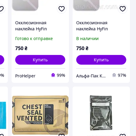
Окклюзионная
Окклюзионная
наклейка HyFin
наклейка HyFin
Featuring Three
Featuring Three
Готово к отправке
В наличии
Channel Vent Design
Channel Vent Design
м
750
₴
750
₴
Купить
Купить
9%
99%
97%
ProHelper
Альфа-Пак Киев