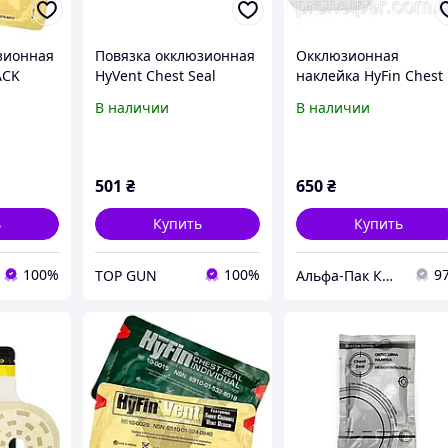
зионная
Повязка окклюзионная
Окклюзионная
ACK
HyVent Chest Seal
наклейка HyFin Chest
я +
Seal Individual
В наличии
В наличии
ая)
(невентилируемая)
501
₴
650
₴
ь
Купить
Купить
100%
100%
9
TOP GUN
Альфа-Пак Киев