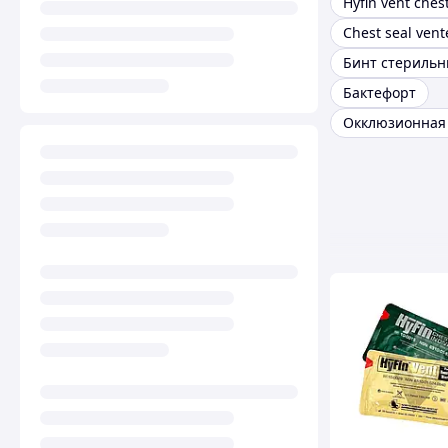
Hyfin vent ches
Chest seal vent
Бинт стериль
Бактефорт
Окклюзионная