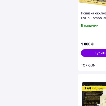
Повязка окклю
HyFin Combo P
(вентилируема
В наличии
невентилируем
1 000
₴
Купит
TOP GUN