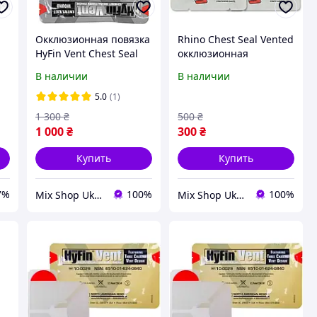
Окклюзионная повязка
Rhino Chest Seal Vented
HyFin Vent Chest Seal
окклюзионная
Twin Pack
вентилируемая
В наличии
В наличии
наклейка
5.0
(1)
1 300
₴
500
₴
1 000
₴
300
₴
Купить
Купить
7%
100%
100%
Mix Shop Ukraine
Mix Shop Ukraine