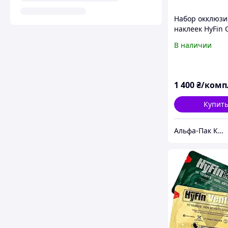
Набор окклюз
наклеек HyFin 
Seal Combo Pac
В наличии
1 400
₴/комп
Купит
Альфа-Пак Киев