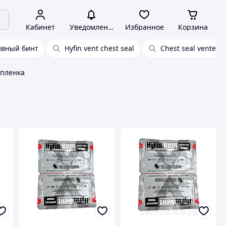
Кабинет
Уведомления
Избранное
Корзина
ивный бинт
Hyfin vent chest seal
Chest seal vented
пленка