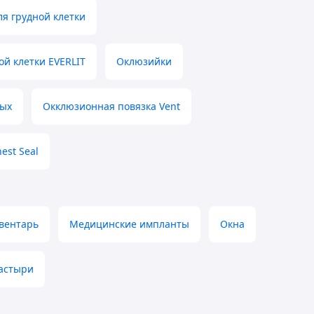
я грудной клетки
ой клетки EVERLIT
Оклюзийки
ных
Окклюзионная повязка Vent
est Seal
вентарь
Медицинские импланты
Окна
астыри