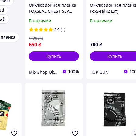
t seal
Окклюзионная пленка
Окклюзионная пленк
ed
FOXSEAL CHEST SEAL
FoxSeal (2 шт)
ный
В наличии
В наличии
5.0
(1)
 пленка
1 000
₴
650
₴
700
₴
Купить
Купить
100%
10
Mix Shop Ukraine
TOP GUN