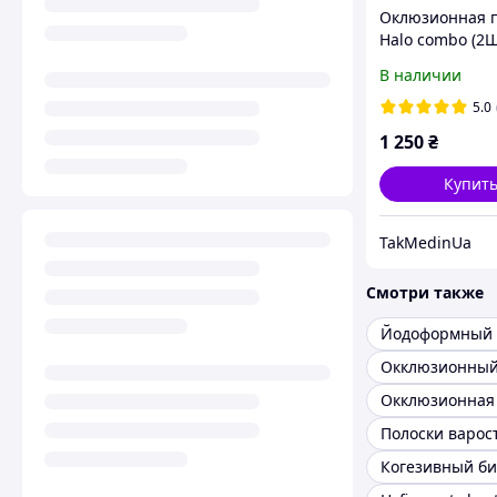
Оклюзионная 
Halo combo (2
В наличии
5.0
1 250
₴
Купит
TakMedinUa
Смотри также
Йодоформный 
Окклюзионный
Полоски варос
Когезивный би