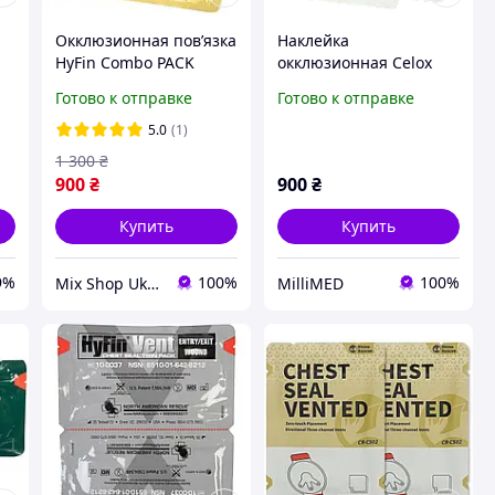
Окклюзионная повʼязка
Наклейка
HyFin Combo PACK
окклюзионная Celox
(вентилируемая +
FoxSeal (2 шт)
Готово к отправке
Готово к отправке
невентилируемая)
я)
5.0
(1)
1 300
₴
900
₴
900
₴
Купить
Купить
9%
100%
100%
Mix Shop Ukraine
MilliMED