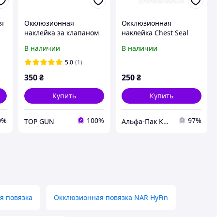
ая
Окклюзионная
Окклюзионная
наклейка за клапаном
наклейка Chest Seal
Rhino Chest Seal
для открытых ран
В наличии
В наличии
грудной клетки
(вентилированная)
5.0
(1)
350
₴
250
₴
Купить
Купить
0%
100%
97%
TOP GUN
Альфа-Пак Киев
я повязка
Окклюзионная повязка NAR HyFin