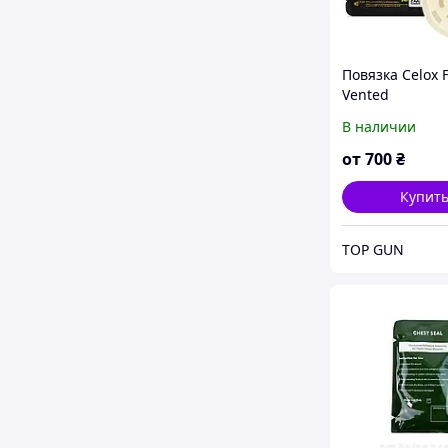
Повязка Celox 
Vented
В наличии
от
700
₴
Купит
TOP GUN