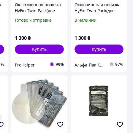
а
Оклюзионная повязка
Оклюзионная повязка
HyFin Twin Pack(две
HyFin Twin Pack(две
пленки)
пленки)
Готово к отправке
В наличии
1 300
₴
1 300
₴
Купить
Купить
7%
99%
97%
ProHelper
Альфа-Пак Киев