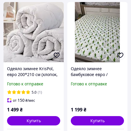
Одеяло зимнее KrisPol,
Одеяло зимнее
евро 200*210 см (хлопок,
бамбуковое евро /
шерсть мериноса 400 г/
200/220
Готово к отправке
Готово к отправке
м²)
5.0
(1)
150
от
₴
/мес
1 499
₴
1 199
₴
Купить
Купить