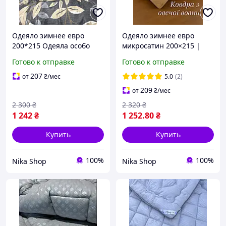
Одеяло зимнее евро
Одеяло зимнее евро
200*215 Одеяла особо
микросатин 200×215 |
теплые зимние одеяла
Натуральная овечья
Готово к отправке
Готово к отправке
Шерстяные одеяла от
шерсть | Тёплое стёганое
производителя
207
от
₴
/мес
5.0
(2)
209
от
₴
/мес
2 300
₴
2 320
₴
1 242
₴
1 252
.80
₴
Купить
Купить
100%
100%
Nika Shop
Nika Shop