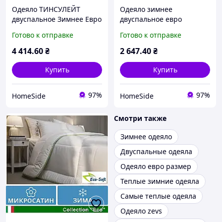
Одеяло ТИНСУЛЕЙТ
Одеяло зимнее
двуспальное Зимнее Евро
двуспальное евро
200x220 чехол Хлопок
200х220 шерстяное
Готово к отправке
Готово к отправке
100% Poyal Pearl MirSon
Комфорт плюс Sheep
085
300г/м2
4 414
.60
₴
2 647
.40
₴
Купить
Купить
97%
97%
HomeSide
HomeSide
Смотри также
Зимнее одеяло
Двуспальные одеяла
Одеяло евро размер
Теплые зимние одеяла
Самые теплые одеяла
Одеяло zevs