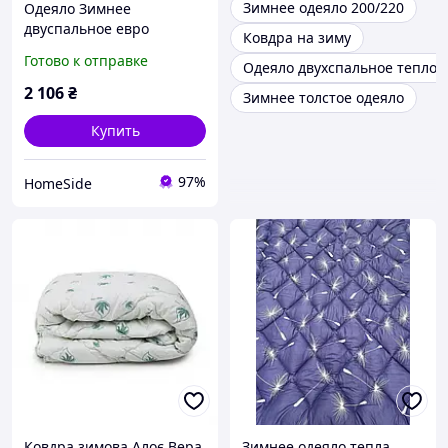
Зимнее одеяло 200/220
Одеяло Зимнее
двуспальное евро
Ковдра на зиму
200x220 Eco-Soft MirSon
Готово к отправке
Одеяло двухспальное теплое
810
2 106
₴
Зимнее толстое одеяло
Купить
97%
HomeSide
Ковдра зимова Алоє Вера
Зимнее одеяло тепла