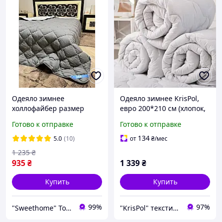
Одеяло зимнее
Одеяло зимнее KrisPol,
холлофайбер размер
евро 200*210 см (хлопок,
евро 200*220 чехол
холлофайбер 400 г/м²)
Готово к отправке
Готово к отправке
микрофибра серого цвета
134
5.0
(10)
от
₴
/мес
1 235
₴
935
₴
1 339
₴
Купить
Купить
99%
97%
"Sweethome" Товари для дому
"KrisPol" текстиль для дому