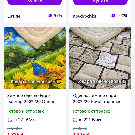
Купить
Купить
97%
100%
Сатин
Kovdrochka
Зимнее одеяло Евро
Одеяло зимнее евро
размер 200*220 Очень
200*220 Качественные
теплое одеяло -плед с
зимние одеяла с овчины
Готово к отправке
Готово к отправке
овечьей шерсти
Одеяло-покрывало
открытое Мягкое легкое
Украина производитель
221
221
от
₴
/мес
от
₴
/мес
одеяло
2 500
₴
2 500
₴
1 325
₴
1 325
₴