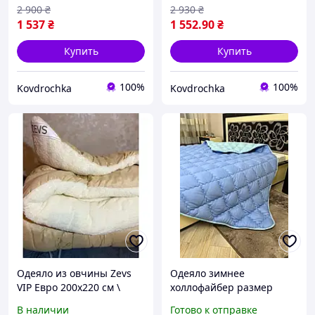
производителя
мягкое лнгкое
2 900
₴
2 930
₴
1 537
₴
1 552
.90
₴
Купить
Купить
100%
100%
Kovdrochka
Kovdrochka
Одеяло из овчины Zevs
Одеяло зимнее
VIP Евро 200х220 см \
холлофайбер размер
Одеяло овчина евро \
евро 200*220 чехол
В наличии
Готово к отправке