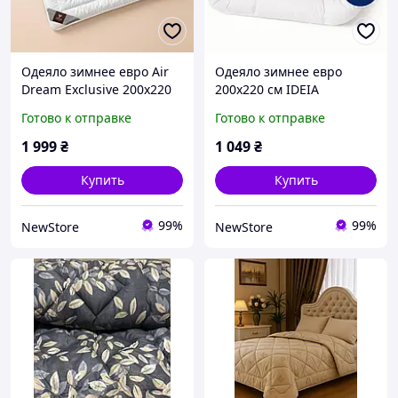
Одеяло зимнее евро Air
Одеяло зимнее евро
Dream Exclusive 200х220
200х220 см IDEIA
см IDEIA двойное супер
искусственный пух, для
Готово к отправке
Готово к отправке
теплое дабл
отелей, дома, теплое,
антиаллергенное
гипоалергенное, белое
1 999
₴
1 049
₴
Купить
Купить
99%
99%
NewStore
NewStore