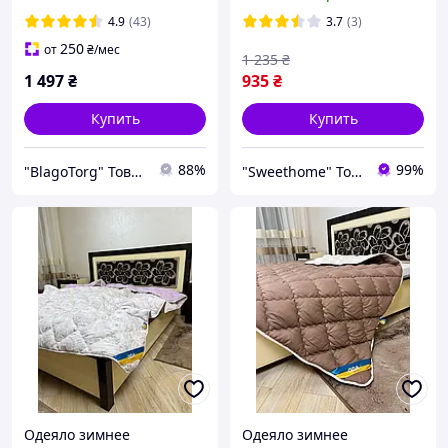
Зимнее одеяло
микрофибра голубого
цвета
4.9
(43)
3.7
(3)
250
от
₴
/мес
1 235
₴
1 497
₴
935
₴
Купить
Купить
88%
99%
"BlagoTorg" Товары для дома
"Sweethome" Товари для дому
Одеяло зимнее
Одеяло зимнее