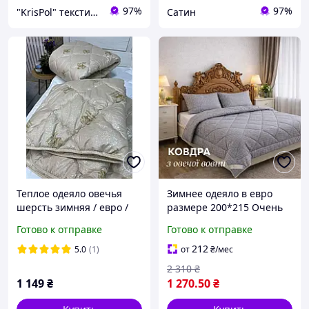
97%
97%
"KrisPol" текстиль для дому
Сатин
Теплое одеяло овечья
Зимнее одеяло в евро
шерсть зимняя / евро /
размере 200*215 Очень
200/220
теплое одеяло с овчины
Готово к отправке
Готово к отправке
от производителя Легкое
мягкое одеяло
212
5.0
(1)
от
₴
/мес
2 310
₴
1 149
₴
1 270
.50
₴