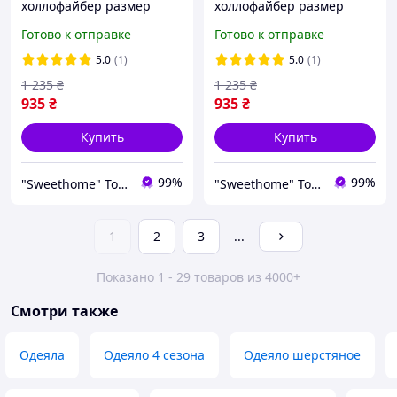
холлофайбер размер
холлофайбер размер
евро 200*220 чехол
евро 200*220 чехол
Готово к отправке
Готово к отправке
микрофибра сиреневого
микрофибра коричневого
цвета
цвета
5.0
(1)
5.0
(1)
1 235
₴
1 235
₴
935
₴
935
₴
Купить
Купить
99%
99%
"Sweethome" Товари для дому
"Sweethome" Товари для дому
1
2
3
...
Показано 1 - 29 товаров из 4000+
Смотри также
Одеяла
Одеяло 4 сезона
Одеяло шерстяное