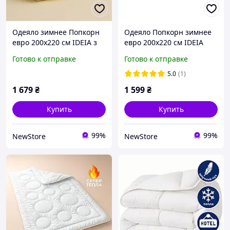
Одеяло зимнее Попкорн
Одеяло Попкорн зимнее
евро 200х220 см IDEIA з
евро 200х220 см IDEIA
кукурузным
антиаллергенное с
Готово к отправке
Готово к отправке
наполнителем
кукурузным
антиаллергенное супер
наполнителем белое
5.0
(1)
теплое
1 679
₴
1 599
₴
Купить
Купить
99%
99%
NewStore
NewStore