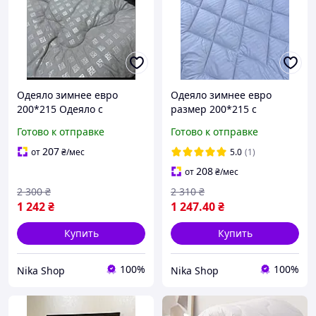
Одеяло зимнее евро
Одеяло зимнее евро
200*215 Одеяло с
размер 200*215 с
овчиной стеганое Теплые
овечьей шерсти Одеяла
Готово к отправке
Готово к отправке
зимние одеяла от
особо теплые с овчины
производителя
стеганые от
207
от
₴
/мес
5.0
(1)
производителя
208
от
₴
/мес
2 300
₴
2 310
₴
1 242
₴
1 247
.40
₴
Купить
Купить
100%
100%
Nika Shop
Nika Shop