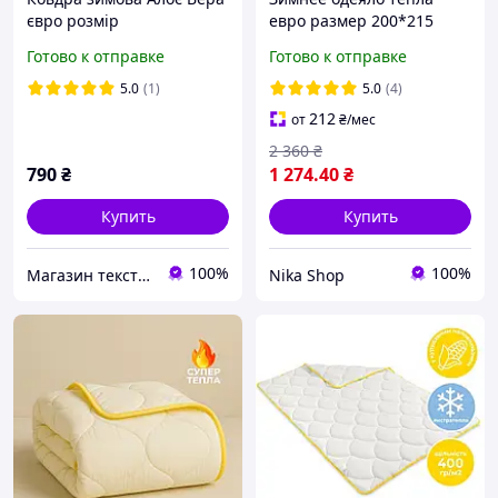
євро розмір
евро размер 200*215
Теплые зимние мягкие
Готово к отправке
Готово к отправке
одеяла Зимнее одеяло
хорошего качества от
5.0
(1)
5.0
(4)
производителя
212
от
₴
/мес
2 360
₴
790
₴
1 274
.40
₴
Купить
Купить
100%
100%
Магазин текстилю
Nika Shop