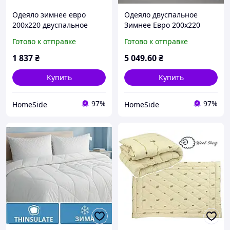
Одеяло зимнее евро
Одеяло двуспальное
200x220 двуспальное
Зимнее Евро 200x220
антиаллергенное 300 г/
Valentino HAND MADE
Готово к отправке
Готово к отправке
м2 Кремово-Молочное
EcoSilk 0554
1 837
₴
5 049
.60
₴
Купить
Купить
97%
97%
HomeSide
HomeSide