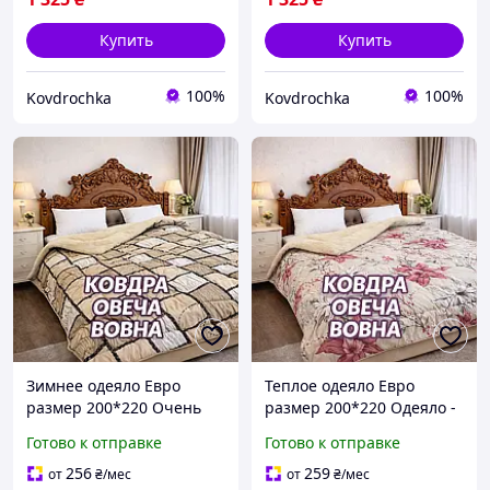
Купить
Купить
100%
100%
Kovdrochka
Kovdrochka
Зимнее одеяло Евро
Теплое одеяло Евро
размер 200*220 Очень
размер 200*220 Одеяло -
теплое одеяло-плед с
плед с овчины
Готово к отправке
Готово к отправке
открытым верхом с
двусторонне Зимнее
овчины от
одеяло в евро размере
256
259
от
₴
/мес
от
₴
/мес