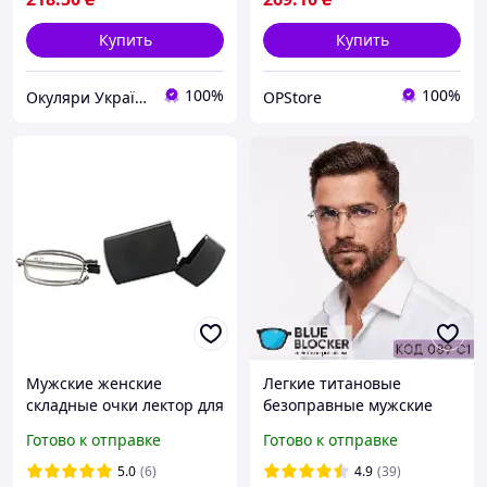
Купить
Купить
100%
100%
Окуляри Україна
OPStore
Мужские женские
Легкие титановые
складные очки лектор для
безоправные мужские
коррекции зрения для
готовые очки для зрения
Готово к отправке
Готово к отправке
чтения металлическая
в плюс и минус. Код 089
оправа с футляром
5.0
(6)
4.9
(39)