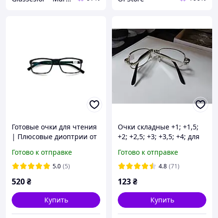
Готовые очки для чтения
Очки складные +1; +1,5;
| Плюсовые диоптрии от
+2; +2,5; +3; +3,5; +4; для
+0.5 до +4.0 | Очки для
чтения и зрения. Лектор.
Готово к отправке
Готово к отправке
зрения | Очки для
Стекло металл +1
чтения | Очки мужские и
5.0
(5)
4.8
(71)
женские | R002
520
₴
123
₴
Купить
Купить