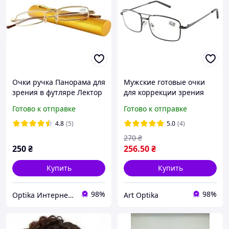
Очки ручка Панорама для
Мужские готовые очки
зрения в футляре Лектор
для коррекции зрения
золотистого цвета
для чтения и дали линза
Готово к отправке
Готово к отправке
стекло металлическая
оправа серые Fabrika
4.8
(5)
5.0
(4)
1008
270
₴
250
₴
256
.50
₴
Купить
Купить
98%
98%
Optika Интернет Магазин
Art Optika