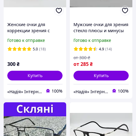
Женские очки для
Мужские очки для зрения
коррекции зрения с
стекло плюсы и минусы
тонированной линзой
Готово к отправке
Готово к отправке
плюсы и минусы
5.0
(18)
4.9
(14)
от
300
₴
300
₴
от
285
₴
Купить
Купить
100%
100%
«Надія» Інтернет-Магазин
«Надія» Інтернет-Магазин