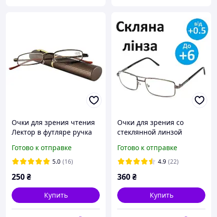
Очки для зрения чтения
Очки для зрения со
Лектор в футляре ручка
стеклянной линзой
Панорама коричневого
Мужские очки для
Готово к отправке
Готово к отправке
цвета
коррекции зрения
Черные
5.0
(16)
4.9
(22)
250
₴
360
₴
Купить
Купить