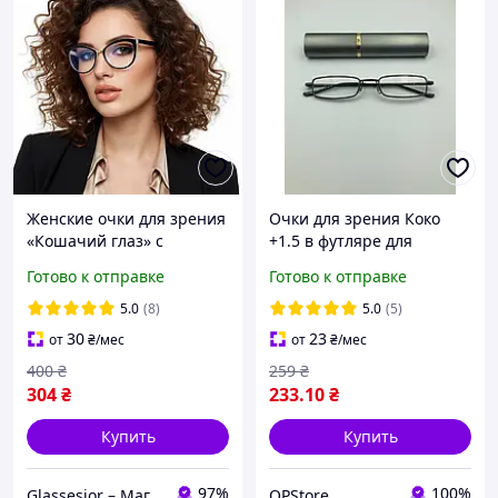
Женские очки для зрения
Очки для зрения Коко
«Кошачий глаз» с
+1.5 в футляре для
комбинированной
чтения Лектор серые
Готово к отправке
Готово к отправке
оправой. Код: 725 С2
универсальные женские
+0.75
и мужские
5.0
(8)
5.0
(5)
30
23
от
₴
/мес
от
₴
/мес
400
₴
259
₴
304
₴
233
.10
₴
Купить
Купить
97%
100%
Glassesior – Магазин оптики
OPStore