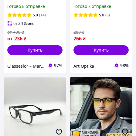
оправой и прозрачными
бабушек линза стекло для
Готово к отправке
Готово к отправке
линзами, для чтения
чтения и дали
плюс и минус. Код 2030
пластиковая оправа
5.0
(14)
5.0
(8)
розовые 4
24
от
₴
/мес
от
400
₴
280
₴
от
236
₴
266
₴
Купить
Купить
97%
98%
Glassesior – Магазин оптики
Art Optika