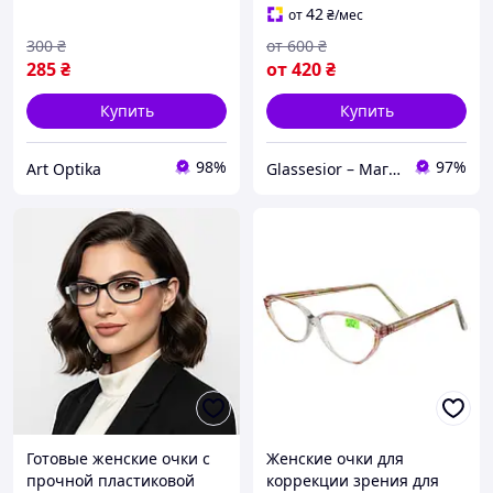
серебристые Respect 051
42
от
₴
/мес
300
₴
от
600
₴
285
₴
от
420
₴
Купить
Купить
98%
97%
Art Optika
Glassesior – Магазин оптики
Готовые женские очки с
Женские очки для
прочной пластиковой
коррекции зрения для