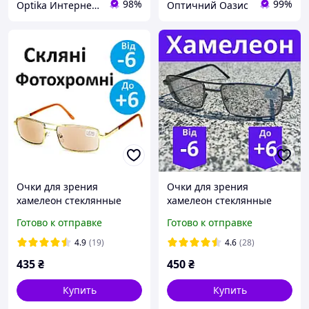
98%
99%
Optika Интернет Магазин
Оптичний Оазис
Очки для зрения
Очки для зрения
хамелеон стеклянные
хамелеон стеклянные
очки с фотохромной
очки с фотохромной
Готово к отправке
Готово к отправке
коричневой линзой очки
серой линзой очки
фотохромные
фотохромные Черные
4.9
(19)
4.6
(28)
Коричневые
435
₴
450
₴
Купить
Купить