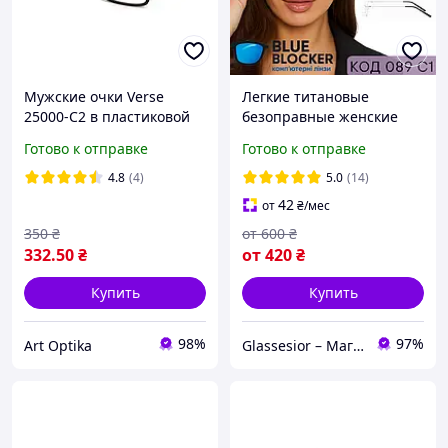
Мужские очки Verse
Легкие титановые
25000-C2 в пластиковой
безоправные женские
оправе с полимерными
готовые очки для зрения
Готово к отправке
Готово к отправке
линзами для коррекции
в плюс и минус. Код 089
зрения
4.8
(4)
5.0
(14)
42
от
₴
/мес
350
₴
от
600
₴
332
.50
₴
от
420
₴
Купить
Купить
98%
97%
Art Optika
Glassesior – Магазин оптики