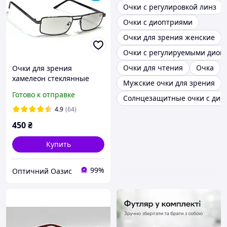
Очки с регулировкой линз
Очки с диоптриями
Очки для зрения женские
Очки с регулируемыми диоп
Очки для чтения
Очка
Очки для зрения
хамелеон стеклянные
Мужские очки для зрения
очки с фотохромной
Готово к отправке
Солнцезащитные очки с дио
серой линзой очки
фотохромные Черные
4.9
(64)
450
₴
Купить
99%
Оптичний Оазис