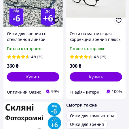
Очки для зрения со
Очки на магните для
стеклянной линзой
коррекции зрения плюсы
Мужские очки для
Готово к отправке
Готово к отправке
коррекции зрения стекло
с двойной перемычкой
4.9
(79)
4.8
(25)
Черные
360
₴
300
₴
Купить
Купить
99%
100%
Оптичний Оазис
«Надія» Інтернет-Магазин
Смотри также
Очки для компьютера
Очки для зрения