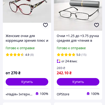
Женские очки для
Очки +1.25 до +3.75 ручка
коррекции зрения плюс и
средняя для чтения в
минус от +-1 до +-6
металлическом футляре
Готово к отправке
Готово к отправке
Vizzini компактные очки
лектор серые с флексами
4.9
(8)
5.0
(15)
24
от
₴
/мес
269
₴
от
270
₴
242
.10
₴
Купить
Купить
100%
100%
«Надія» Інтернет-Магазин
OPStore