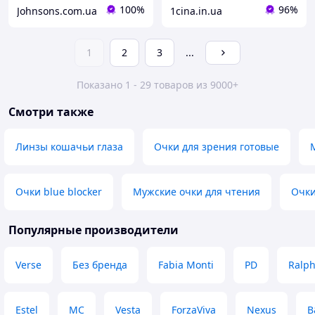
100%
96%
Johnsons.com.ua
1cina.in.ua
1
2
3
...
Показано 1 - 29 товаров из 9000+
Смотри также
Линзы кошачьи глаза
Очки для зрения готовые
Очки blue blocker
Мужские очки для чтения
Очки
Популярные производители
Verse
Без бренда
Fabia Monti
PD
Ralp
Estel
MC
Vesta
ForzaViva
Nexus
B