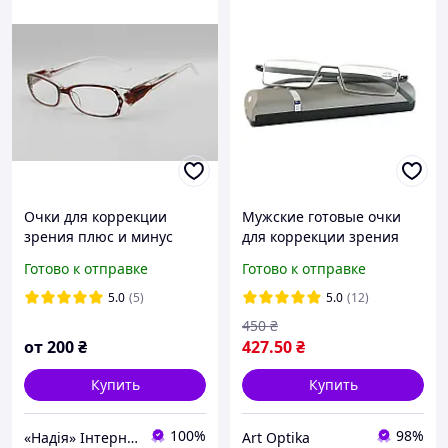
Очки для коррекции
Мужские готовые очки
зрения плюс и минус
для коррекции зрения
+-1/+-10
чтения лектор в
Готово к отправке
Готово к отправке
комплекте футляр
металлическая оправа
5.0
(5)
5.0
(12)
черные Respect 030
450
₴
от
200
₴
427
.50
₴
Купить
Купить
100%
98%
«Надія» Інтернет-Магазин
Art Optika