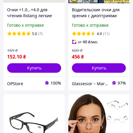
Очки +1.0...+4.0 для
Водительские очки для
чтения Rolang легкие
зрения с диоптриями
черные универсальные
полуоправная чёрная
Готово к отправке
Готово к отправке
мужские очки для зрения
оправа на флексе. Код
с флексами на пружинах
2082 +0.5
5.0
(7)
4.9
(11)
качественные
46
от
₴
/мес
169
₴
600
₴
152
.10
₴
456
₴
Купить
Купить
100%
97%
OPStore
Glassesior – Магазин оптики