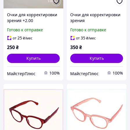
Очки для корректировки
Очки для корректировки
зрения +2.00
зрения
качественные,+2.00
Готово к отправке
Готово к отправке
25
35
от
₴
/мес
от
₴
/мес
250
₴
350
₴
Купить
Купить
100%
100%
МайстерПлюс
МайстерПлюс