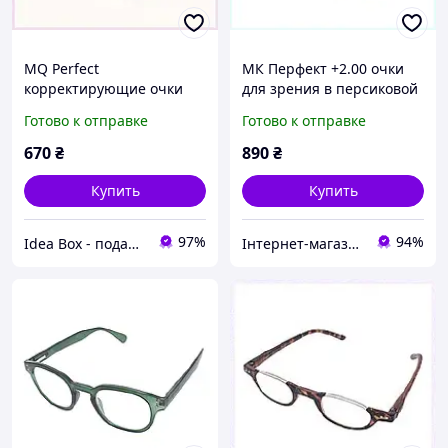
MQ Perfect
МК Перфект +2.00 очки
корректирующие очки
для зрения в персиковой
+2.00 с пружинкой
оправе 75T3P7722
Готово к отправке
Готово к отправке
X7P537611
670
₴
890
₴
Купить
Купить
97%
94%
Idea Box - подарки для всей семьи
Інтернет-магазин KievMarket