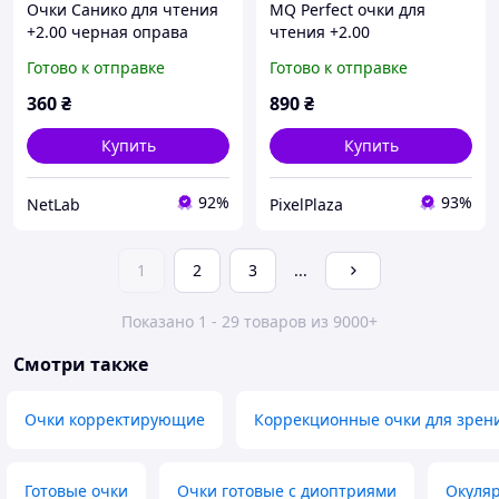
Очки Санико для чтения
MQ Perfect очки для
+2.00 черная оправа
чтения +2.00
7994P9MP48
бифокальные
Готово к отправке
Готово к отправке
асферические 752755TT6
360
₴
890
₴
Купить
Купить
92%
93%
NetLab
PixelPlaza
1
2
3
...
Показано 1 - 29 товаров из 9000+
Смотри также
Очки корректирующие
Коррекционные очки для зрен
Готовые очки
Очки готовые с диоптриями
Окуляр