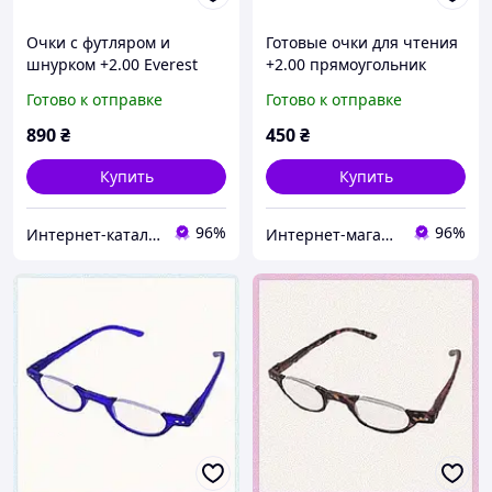
Очки с футляром и
Готовые очки для чтения
шнурком +2.00 Everest
+2.00 прямоугольник
green MQ C75X37B716
7M52756E7
Готово к отправке
Готово к отправке
890
₴
450
₴
Купить
Купить
96%
96%
Интернет-кат​алог ск​​ид​​​ок "TRIVIA"
Интернет-магазин TVOЁ