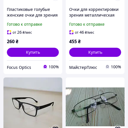
Пластиковые голубые
Очки для корректировки
женские очки для зрения
зрения металлическая
+1,00 +1,50 +2,00
оправа стеклянная линза
Готово к отправке
Готово к отправке
минус -2.00
26
46
от
₴
/мес
от
₴
/мес
260
₴
455
₴
Купить
Купить
100%
100%
Focus Optics
МайстерПлюс