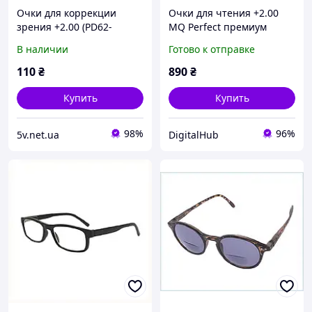
Очки для коррекции
Очки для чтения +2.00
зрения +2.00 (PD62-
MQ Perfect премиум
64MM)
качества 7537T699CH
В наличии
Готово к отправке
110
₴
890
₴
Купить
Купить
98%
96%
5v.net.ua
DigitalHub