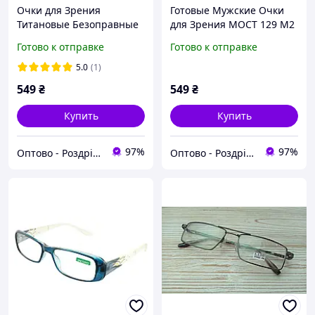
Очки для Зрения
Готовые Мужские Очки
Титановые Безоправные
для Зрения МОСТ 129 М2
с Антибликом Golden Boy
Черные, Стеклянные
Готово к отправке
Готово к отправке
GB772 С2 SILVER от -6.00
Линзы, с Флексами,
до +6.00
Диоптрии от +0.50 до
5.0
(1)
+6.00
549
₴
549
₴
Купить
Купить
97%
97%
Оптово - Роздрібний інтернет - магазин "MONDO"
Оптово - Роздрібний інтернет - магазин "MONDO"