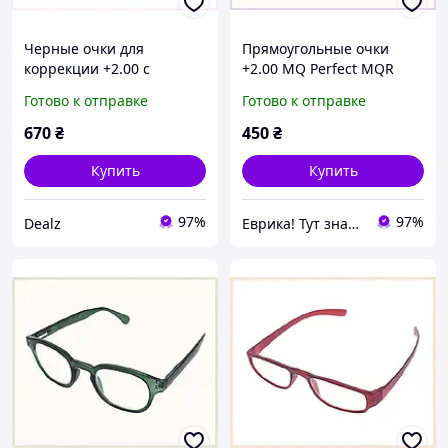
Черные очки для
Прямоугольные очки
коррекции +2.00 с
+2.00 MQ Perfect MQR
диоптриями 75M376A50
0003 зеленый акрил,
Готово к отправке
Готово к отправке
75C3451KC4
670
₴
450
₴
Купить
Купить
97%
97%
Dealz
Еврика! Тут знайдеться все!