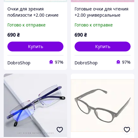
Очки для зрения
Готовые очки для чтения
поблизости +2.00 синие
+2.00 универсальные
MQ Perfect A2E565054
черепаховые,
Готово к отправке
Готово к отправке
25650KT5B0
690
₴
690
₴
Купить
Купить
97%
97%
DobroShop
DobroShop