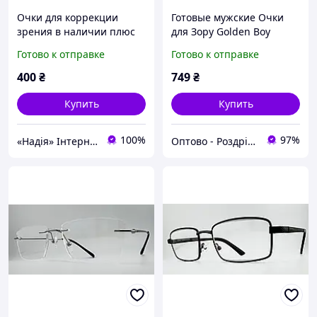
Очки для коррекции
Готовые мужские Очки
зрения в наличии плюс
для Зору Golden Boy
+2.00 +2.50 +3,50 +4,0
GB1718 C2, Стеклянные
Готово к отправке
Готово к отправке
Линзы, Черная Оправа с
Флексами, PD: 66-68 мм,
400
₴
749
₴
от +0.50 до +6.00
Купить
Купить
100%
97%
«Надія» Інтернет-Магазин
Оптово - Роздрібний інтернет - магазин "MONDO"