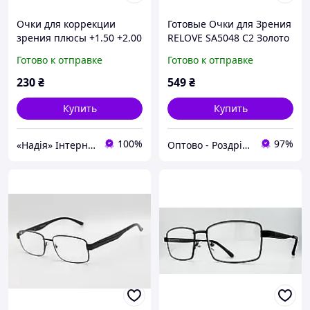
Очки для коррекции
Готовые Очки для Зрения
зрения плюсы +1.50 +2.00
RELOVE SA5048 С2 Золото
+2.50
с Флексами (от -4.00 до
Готово к отправке
Готово к отправке
+4.00)
230
₴
549
₴
Купить
Купить
100%
97%
«Надія» Інтернет-Магазин
Оптово - Роздрібний інтернет - магазин "MONDO"