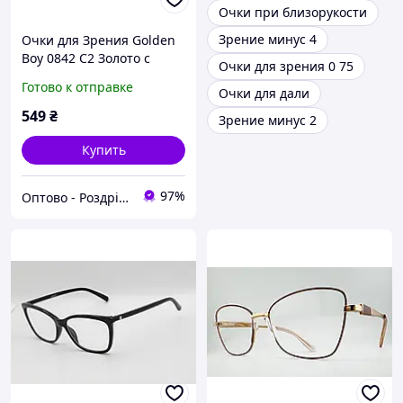
Очки при близорукости
Зрение минус 4
Очки для Зрения Golden
Boy 0842 C2 Золото с
Очки для зрения 0 75
Флексами (от -6.00 до
Готово к отправке
Очки для дали
+5.00), Полуободковые
Очки с Диоптриями
549
₴
Зрение минус 2
Купить
97%
Оптово - Роздрібний інтернет - магазин "MONDO"