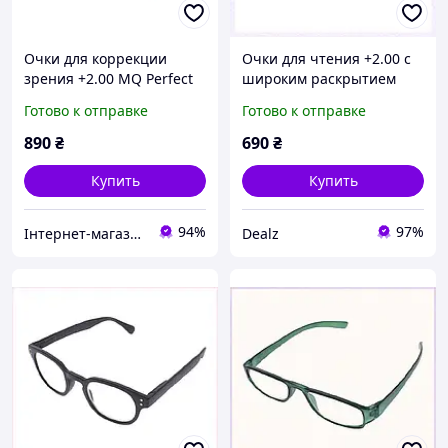
Очки для коррекции
Очки для чтения +2.00 с
зрения +2.00 MQ Perfect
широким раскрытием
зеленого цвета
дужек, A256505HT0
Готово к отправке
Готово к отправке
75E3P7716E
890
₴
690
₴
Купить
Купить
94%
97%
Інтернет-магазин KievMarket
Dealz