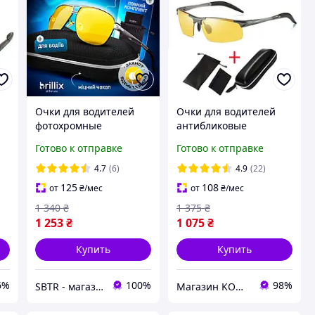
Очки для водителей
Очки для водителей
e
фотохромные
антибликовые
е
хамелеоны для ночной
антифары SENOIX
Готово к отправке
Готово к отправке
и дневной езды с
ProDriver для ночной и
чехлом (SEN-PD2)
дневной езды с
4.7
(6)
4.9
(22)
защитным чехлом и
125
108
от
₴
/мес
от
₴
/мес
набор
1 340
₴
1 375
₴
1 253
₴
1 075
₴
Купить
Купить
6%
100%
98%
SBTR - магазин кращих товарів
Магазин KOMO.COM.UA