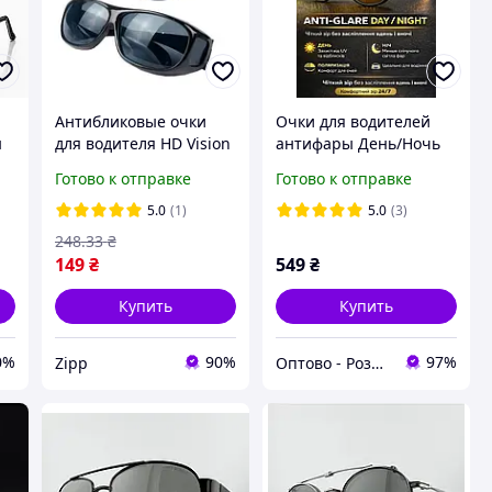
Антибликовые очки
Очки для водителей
ы
для водителя HD Vision
антифары День/Ночь
WrapArounds 2 в 1
фотохромные
Готово к отправке
Готово к отправке
День Ночь
Хамелеон Fahrenheit с
Поляризацией UV400
5.0
(1)
5.0
(3)
248
.33
₴
149
₴
549
₴
Купить
Купить
0%
90%
97%
Zipp
Оптово - Роздрібний інтернет - магазин "MONDO"