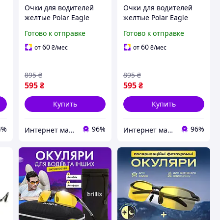
Очки для водителей
Очки для водителей
желтые Polar Eagle
желтые Polar Eagle
8526 polarized c
PE8525 polarized c
Готово к отправке
Готово к отправке
боковыми шторками
боковыми шторками
60
60
от
₴
/мес
от
₴
/мес
895
₴
895
₴
595
₴
595
₴
Купить
Купить
4%
96%
96%
Интернет магазин Ocloc'k
Интернет магазин Ocloc'k