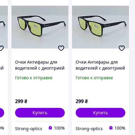
Очки Антифары для
Очки Антифары для
ей
водителей с диоптрией
водителей с диоптрией
день-ночь
день-ночь
Готово к отправке
Готово к отправке
2766(Плюс\Минус)
2766(Плюс\Минус)
299
₴
299
₴
Купить
Купить
0%
100%
100%
Strong-optics
Strong-optics