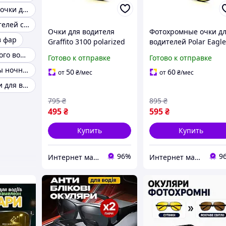
Антибликовые очки для водителей отзывы
Очки для водителей стекло
Очки для водителя
Фотохромные очки д
в фар
Graffito 3100 polarized
водителей Polar Eagl
желтые
PE06134 желтые с
Очки для ночного вождения polaroid
Готово к отправке
Готово к отправке
поляризацией
Очки антифары ночные
50
60
от
₴
/мес
от
₴
/мес
Защитные очки для водителей
795
₴
895
₴
495
₴
595
₴
Купить
Купить
96%
9
Интернет магазин Ocloc'k
Интернет магазин Ocloc'k