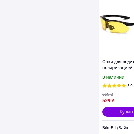
Очки для води
поляризацией
антибликовые
В наличии
солнцезащитн
антифары от с
5.0
чехлом Черны
659
₴
529
₴
Купит
BikeBit (БайкБит)