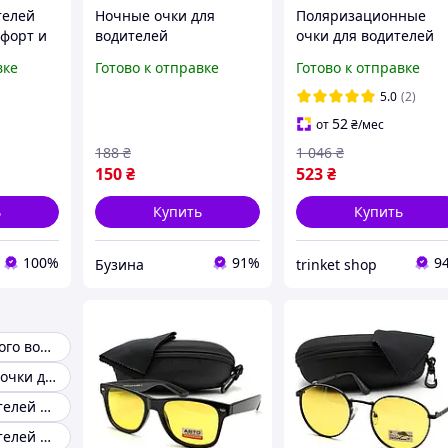
телей
Ночные очки для
Поляризационные
мфорт и
водителей
очки для водителей
а рулем
антибликовые buzyna
Hugo Boss, Легкие
вке
Готово к отправке
Готово к отправке
поликарбонатные
качественные очки
5.0
(2)
черные
52
от
₴
/мес
188
₴
1 046
₴
150
₴
523
₴
ь
Купить
Купить
100%
91%
9
Бузина
trinket shop
Очки для ночного вождения
Антибликовые очки для водителей купить
Очки для водителей желтые
Очки для водителей Женские