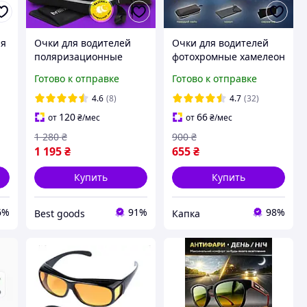
ля
Очки для водителей
Очки для водителей
e
поляризационные
фотохромные хамелеон
антиблик Brillix для
желтые линзы день
Готово к отправке
Готово к отправке
ночной и дневной
ночь антиблик
езды с чехлом (BRL-
антифары
4.6
(8)
4.7
(32)
012Y)
антибликовые
120
66
от
₴
/мес
от
₴
/мес
хамелеоны
1 280
₴
900
₴
1 195
₴
655
₴
Купить
Купить
6%
91%
98%
Best goods
Капка