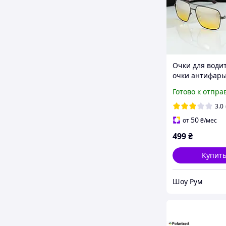
Очки для води
очки антифары
для вождения (
Готово к отпра
3.0
50
от
₴
/мес
499
₴
Купит
Шоу Рум