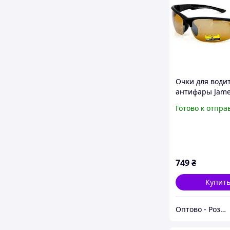
Очки для води
антифары Jam
BROWNE DRIVE 
Готово к отпра
352D_В-DRV-Y1 
Поляризацией
коричневые
749
₴
Купит
Оптово - Роздрібний інтернет - магазин "MONDO"