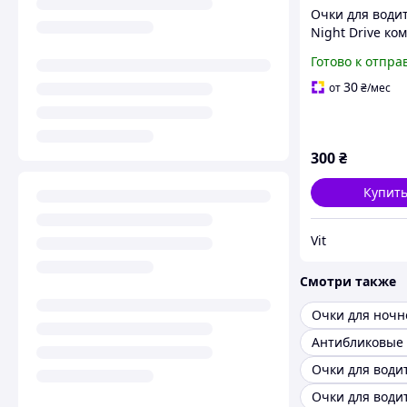
Очки для води
Night Drive ко
безопасность з
Готово к отпра
30
от
₴
/мес
300
₴
Купит
Vit
Смотри также