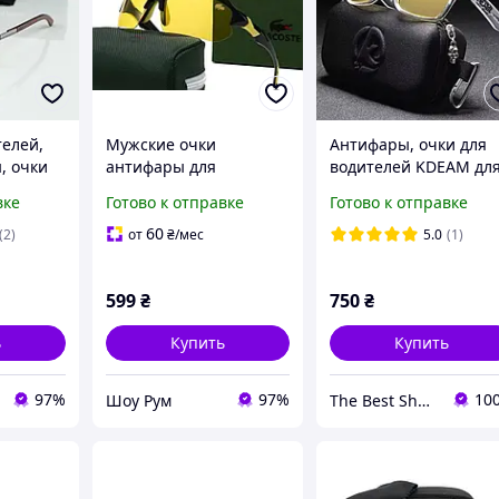
телей,
Мужские очки
Антифары, очки для
, очки
антифары для
водителей KDEAM дл
3986-1)
водителей Lacoste
ночной и дневной
вке
Готово к отправке
Готово к отправке
(23025)
езды c фирменным
комплектом
60
(2)
от
₴
/мес
5.0
(1)
599
₴
750
₴
ь
Купить
Купить
97%
97%
10
Шоу Рум
The Best Shopping