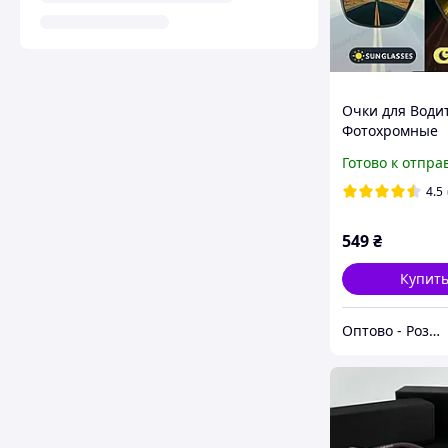
Очки для Води
Фотохромные
Антифары Fahr
Готово к отпра
Хамелеон
4.5
549
₴
Купит
Оптово - Роздрібний інтернет - магазин "MONDO"