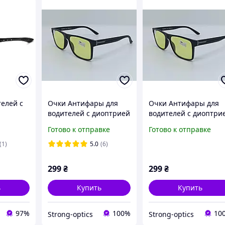
телей с
Очки Антифары для
Очки Антифары для
водителей с диоптрией
водителей с диоптри
день-ночь 2766
день-ночь
Готово к отправке
Готово к отправке
ые
2766(Плюс\Минус)
олнца с
(1)
5.0
(6)
е
299
₴
299
₴
ь
Купить
Купить
97%
100%
10
Strong-optics
Strong-optics