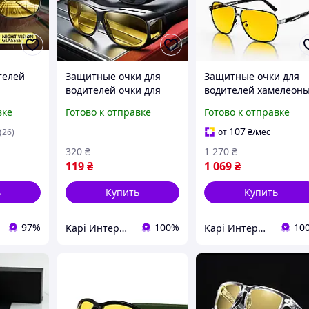
телей
Защитные очки для
Защитные очки для
водителей очки для
водителей хамелеон
enheit
ночного вождения
фотохромные день
вке
Готово к отправке
Готово к отправке
противобликовые очки
ночь
от солнца
поляризационные
107
(26)
от
₴
/мес
специальные день
антифары
320
₴
1 270
₴
ночь антифары
противобликовые
119
₴
1 069
₴
комплект 2 шт
ь
Купить
Купить
97%
100%
10
Kapi Интернет-магазин
Kapi Интернет-магазин