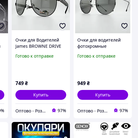
Очки для Водителей
Очки для водителей
я
James BROWNE DRIVE
фотохромные
JB1054D H-DRV-X1:
антифары HAVVS
Готово к отправке
Готово к отправке
Антифары,
хамелеон HV68055_E-X
Поляризация,
с двумя линзами
Фотохром (Хамелеон)
День/Ночь
749
₴
949
₴
Купить
Купить
0%
97%
97%
Оптово - Роздрібний інтернет - магазин "MONDO"
Оптово - Роздрібний інтернет - магазин "MONDO"