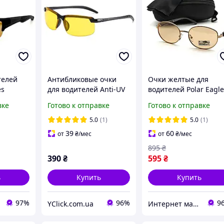
телей
Антибликовые очки
Очки желтые для
es
для водителей Anti-UV
водителей Polar Eagl
JB-
Night Vision. Очки для
PE06140 фотохромны
вке
Готово к отправке
Готово к отправке
с
вождения. Антибликов,
(хамелеон) с
Антифары
поляризацией
5.0
(1)
5.0
(1)
39
60
от
₴
/мес
от
₴
/мес
895
₴
390
₴
595
₴
ь
Купить
Купить
97%
96%
9
YClick.com.ua
Интернет магазин Ocloc'k