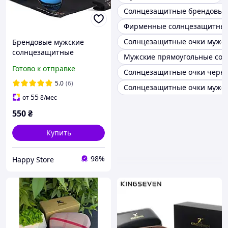
Солнцезащитные брендовые
Фирменные солнцезащитные
Солнцезащитные очки мужск
Брендовые мужские
солнцезащитные
Мужские прямоугольные со
поляризационные очки
Готово к отправке
Солнцезащитные очки черн
KINGSEVEN NRDZQ синее
стекло более высокий
5.0
(6)
Солнцезащитные очки мужск
уровень защиты UV400
55
от
₴
/мес
550
₴
Купить
98%
Happy Store