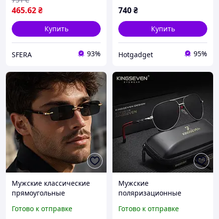
465
.62
₴
740
₴
Купить
Купить
93%
95%
SFERA
Hotgadget
Мужские классические
Мужские
прямоугольные
поляризационные
солнцезащитные очки
солнцезащитные очки
Готово к отправке
Готово к отправке
черные с металлической
KINGSEVEN N7252 Gun