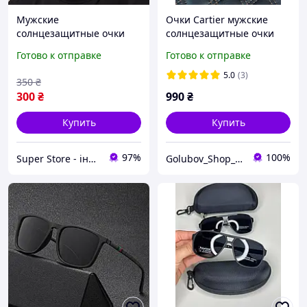
Мужские
Очки Cartier мужские
солнцезащитные очки
солнцезащитные очки
поляризационные
черные Картье мужские
Готово к отправке
Готово к отправке
черные матовые
спортивные летние очки
черные Картье
5.0
(3)
350
₴
прозрачные
300
₴
990
₴
Купить
Купить
97%
100%
Super Store - інтернет магазин вигідних покупок
Golubov_Shop_UA