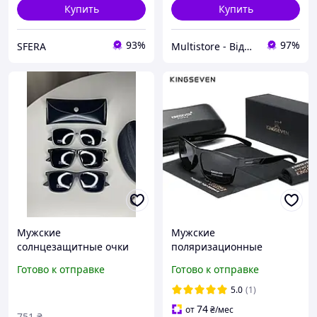
Купить
Купить
93%
97%
SFERA
Multistore - Відмінна якість, найкраща ціна!
Мужские
Мужские
солнцезащитные очки
поляризационные
GUCCI с поляризацией
солнцезащитные очки
Готово к отправке
Готово к отправке
черные очки от солнца
KINGSEVEN N770 black
для мужчин Polarized
5.0
(1)
74
от
₴
/мес
751
₴