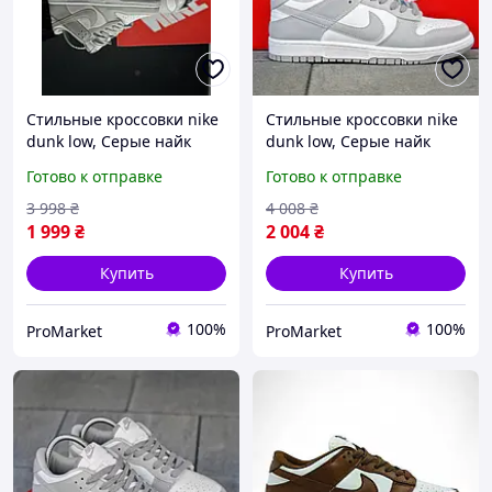
Стильные кроссовки nike
Стильные кроссовки nike
dunk low, Серые найк
dunk low, Серые найк
данк, Nike SB Dunk
данк, Nike SB Dunk
Готово к отправке
Готово к отправке
мужские светло-серые
мужские светло-серые, на
лето
3 998
₴
4 008
₴
1 999
₴
2 004
₴
Купить
Купить
100%
100%
ProMarket
ProMarket