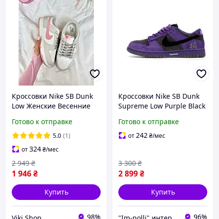
Кроссовки Nike SB Dunk
Кроссовки Nike SB Dunk
Low Женские Весенние
Supreme Low Purple Black
материал верха Кожа
Кеды
Готово к отправке
Готово к отправке
Белые с серым Стильные
Лето
242
5.0
(1)
от
₴
/мес
324
от
₴
/мес
2 949
₴
3 300
₴
1 946
₴
2 899
₴
Купить
Купить
98%
96%
Viki Shop
"Im-polli" интернет-магазин