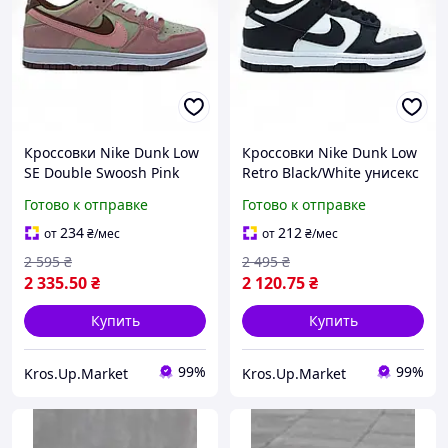
Кроссовки Nike Dunk Low
Кроссовки Nike Dunk Low
SE Double Swoosh Pink
Retro Black/White унисекс
Glaze женские
демисезонные | Найк
Готово к отправке
Готово к отправке
демисезонные | Найк
Данк Лоу Ретро Черные/
Данк Лоу Дабл Суш
Белые 39
234
212
от
₴
/мес
от
₴
/мес
Розовые 39
2 595
₴
2 495
₴
2 335
.50
₴
2 120
.75
₴
Купить
Купить
99%
99%
Kros.Up.Market
Kros.Up.Market