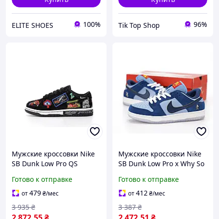
100%
96%
ELITE SHOES
Tik Top Shop
Мужские кроссовки Nike
Мужские кроссовки Nike
SB Dunk Low Pro QS
SB Dunk Low Pro x Why So
Neckface (черные)
Sad (синие)
Готово к отправке
Готово к отправке
модные демисезонные
демисезонные
кроссовки 14484 Найк
повседневные кроссовки
479
412
от
₴
/мес
от
₴
/мес
14434 Найк
3 935
₴
3 387
₴
2 872
.55
₴
2 472
.51
₴