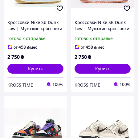
Кроссовки Nike Sb Dunk
Кроссовки Nike SB Dunk
Low | Мужские кроссовки
Low | Мужские кроссовки
| Обувь для спорта найк
| Обувь для бега найк
Готово к отправке
Готово к отправке
мужская
458
458
от
₴
/мес
от
₴
/мес
2 750
₴
2 750
₴
Купить
Купить
100%
100%
KROSS TIME
KROSS TIME