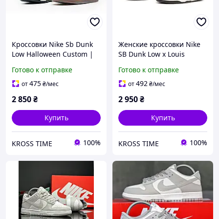
Кроссовки Nike Sb Dunk
Женские кроссовки Nike
Low Halloween Custom |
SB Dunk Low x Louis
Женские кроссовки |
Vuitton обувь Найк для
Готово к отправке
Готово к отправке
Обувь демисезонная найк
занятий спортом
данк
475
492
от
₴
/мес
от
₴
/мес
2 850
₴
2 950
₴
Купить
Купить
100%
100%
KROSS TIME
KROSS TIME