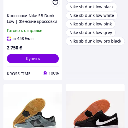
Nike sb dunk low black
Nike sb dunk low white
Кроссовки Nike SB Dunk
Low | Женские кроссовки
Nike sb dunk low pink
| Кроссовки найк для
Готово к отправке
Nike sb dunk low grey
прогулки
458
от
₴
/мес
Nike sb dunk low pro black
2 750
₴
Купить
100%
KROSS TIME