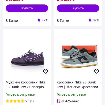
Купить
Купить
97%
97%
В Тапке
В Тапке
Мужские кроссовки Nike
Кроссовки Nike SB Dunk
SB Dunk Low x Concepts
Low | Женские кроссовки
Purple Lobster
| Кроссовки найк для
Готово к отправке
Готово к отправке
(фиолетовые)
прогулки
демисезонные кроссовки
425
5.0
(1)
от
₴
/мес