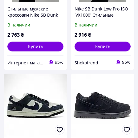
Стильные мужские
Nike SB Dunk Low Pro ISO
кроссовки Nike SB Dunk
'VX1000' Стильные
Low Pro ISO 'VX1000'.
мужские кроссовки.
В наличии
В наличии
Крутая мужская обувь
Крутая мужская обувь
Найк СБ Данк.
Найк СБ Данк.
2 763
₴
2 916
₴
Купить
Купить
95%
95%
Интернет-магазин "Dianora-Style"
Shokotrend