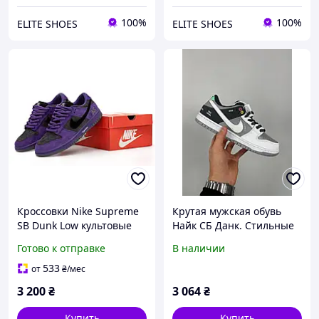
100%
100%
ELITE SHOES
ELITE SHOES
Кроссовки Nike Supreme
Крутая мужская обувь
SB Dunk Low культовые
Найк СБ Данк. Стильные
мужские спортивные
мужские кроссовки Nike
Готово к отправке
В наличии
кроссовки Найк
SB Dunk Low Pro ISO
'VX1000'.
533
от
₴
/мес
3 200
₴
3 064
₴
Купить
Купить