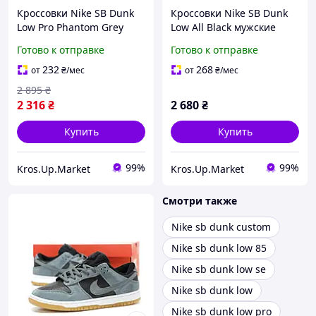
Кроссовки Nike SB Dunk
Кроссовки Nike SB Dunk
Low Pro Phantom Grey
Low All Black мужские
мужские | Найк Данк
женские демисезонные |
Готово к отправке
Готово к отправке
Низкие Бежевые/темно
Найк Данк черные 39
серые 44
232
268
от
₴
/мес
от
₴
/мес
2 895
₴
2 316
₴
2 680
₴
Купить
Купить
99%
99%
Kros.Up.Market
Kros.Up.Market
Смотри также
Nike sb dunk custom
Nike sb dunk low 85
Nike sb dunk low se
Nike sb dunk low
Nike sb dunk low pro