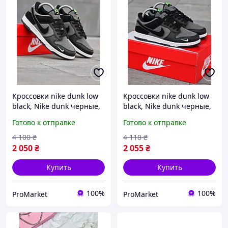
Кроссовки nike dunk low
Кроссовки nike dunk low
black, Nike dunk черные,
black, Nike dunk черные,
Черные nike sb dunk low
Черные nike sb dunk low
Готово к отправке
Готово к отправке
pro
pro, на лето
4 100
₴
4 110
₴
2 050
₴
2 055
₴
Купить
Купить
100%
100%
ProMarket
ProMarket