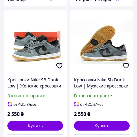
Кроссовки Nike SB Dunk
Кроссовки Nike Sb Dunk
Low | Женские кроссовки
Low | Мужские кроссовки
| Кроссовки найк для
| Обувь для спорта найк
Готово к отправке
Готово к отправке
прогулки
425
425
от
₴
/мес
от
₴
/мес
2 550
₴
2 550
₴
Купить
Купить