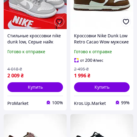
Стильные кроссовки nike
Кроссовки Nike Dunk Low
dunk low, Серые найк
Retro Cacao Wow мужские
данк, Nike SB Dunk
кожаные демисезонные |
Готово к отправке
Готово к отправке
мужские светло-серые,
Найк Данк Лоу Ретро
бренд
Коричневые Какао 44
200
от
₴
/мес
4 018
₴
2 495
₴
2 009
₴
1 996
₴
Купить
Купить
100%
99%
ProMarket
Kros.Up.Market