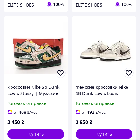
100%
100%
ELITE SHOES
ELITE SHOES
Кроссовки Nike Sb Dunk
Женские кроссовки Nike
Low х Stussy | Мужские
SB Dunk Low x Louis
кроссовки | Мужская
Vuitton обувь Найк для
Готово к отправке
Готово к отправке
стильная обувь найк
занятий спортом
408
492
от
₴
/мес
от
₴
/мес
2 450
₴
2 950
₴
Купить
Купить