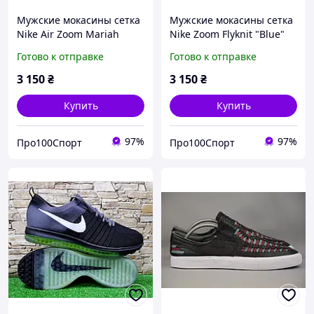
Мужские мокасины сетка
Мужские мокасины сетка
Nike Air Zoom Mariah
Nike Zoom Flyknit "Blue"
Flyknit Racer ,оригинал. p.
оригинал.р.45(29)см
Готово к отправке
Готово к отправке
44(28,5)см
3 150
₴
3 150
₴
Купить
Купить
97%
97%
Про100Спорт
Про100Спорт