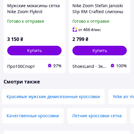
Мужские мокасины сетка
Nike Zoom Stefan Janoski
Nike Zoom Flyknit
Slip RM Crafted слипоны
оригинал.р.45(29,5)см.
мокасины кроссовки кеды
Готово к отправке
Готово к отправке
мужские кожа. Оригинал.
42.5 р./27 см
466
от
₴
/мес
3 150
₴
2 799
₴
Купить
Купить
97%
100%
Про100Спорт
ShoesLand - Экономия и качество в каждом шаге
Смотри также
Красивые мужские демисезонные кроссовки
Nike air m
Качественные кроссовки
Летние кроссовки сетка