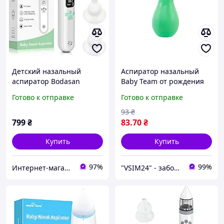
Детский назальный
Аспиратор назальный
аспиратор Bodasan
Baby Team от рождения
соплеотсос электронный
от рождения
Готово к отправке
Готово к отправке
назальный на
аккумуляторе с
93
₴
мелодиями (BQ03)
799
₴
83
.70
₴
Купить
Купить
97%
99%
Интернет-магазин "4buy"
"VSIM24" - забота о близких в каждом доме!