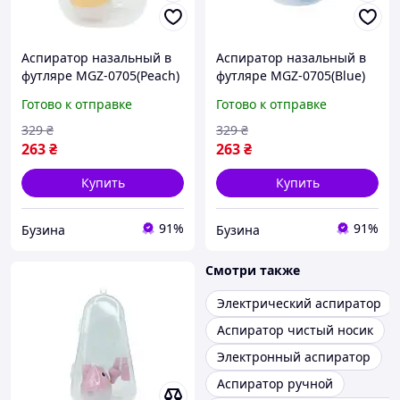
Аспиратор назальный в
Аспиратор назальный в
футляре MGZ-0705(Peach)
футляре MGZ-0705(Blue)
buzyna
синий buzyna
Готово к отправке
Готово к отправке
329
₴
329
₴
263
₴
263
₴
Купить
Купить
91%
91%
Бузина
Бузина
Смотри также
Электрический аспиратор
Аспиратор чистый носик
Электронный аспиратор
Аспиратор ручной