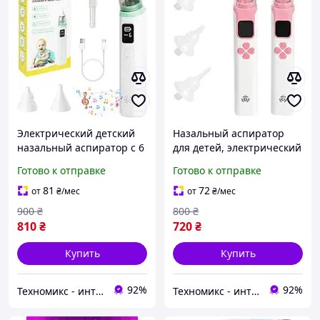
Электрический детский
Назальный аспиратор
назальный аспиратор с 6
для детей, электрический
уровнями всасывания и 2
назальный аспиратор с
Готово к отправке
Готово к отправке
силиконовыми
питанием от USB, 4
наконечниками, носовой
насадки
81
72
от
₴
/мес
от
₴
/мес
аспиратор, детский
900
₴
800
₴
810
₴
720
₴
Купить
Купить
92%
92%
Техномикс - интернет - магазин качественной техники, электроники и других товаров для дома и работы
Техномикс - интернет - магазин качественной техники, электроники и других товаров для дома и работы