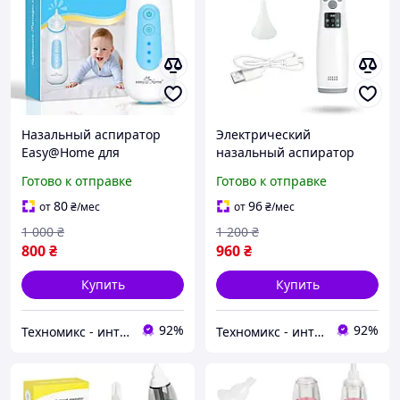
Назальный аспиратор
Электрический
Easy@Home для
назальный аспиратор
младенцев с ночником,
X10 ABS корпус, 2 мягких
Готово к отправке
Готово к отправке
USB-зарядкой и
силиконовых
силиконовыми насадками
наконечника, 3
80
96
от
₴
/мес
от
₴
/мес
регулируемых уровня
1 000
₴
1 200
₴
всасывания, USB C
800
₴
960
₴
Купить
Купить
92%
92%
Техномикс - интернет - магазин качественной техники, электроники и других товаров для дома и работы
Техномикс - интернет - магазин качественной техники, электроники и других товаров для дома и работы