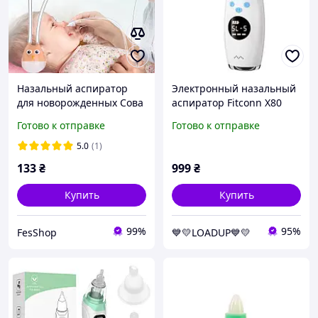
Назальный аспиратор
Электронный назальный
для новорожденных Сова
аспиратор Fitconn X80
(IPX6, 600 мАч, USB Type-
Готово к отправке
Готово к отправке
C, дисплей)
5.0
(1)
133
₴
999
₴
Купить
Купить
99%
95%
FesShop
💙💛LOADUP💙💛