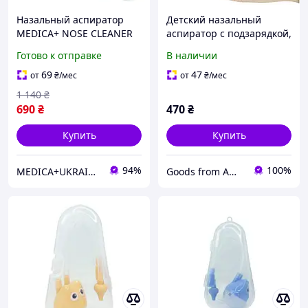
Назальный аспиратор
Детский назальный
MEDICA+ NOSE CLEANER
аспиратор с подзарядкой,
6.0 Blue (Japan)
соплеотсос, отсос
Готово к отправке
В наличии
сопплей
69
47
от
₴
/мес
от
₴
/мес
1 140
₴
690
₴
470
₴
Купить
Купить
94%
100%
MEDICA+UKRAINE (оф.представник)
Goods from America