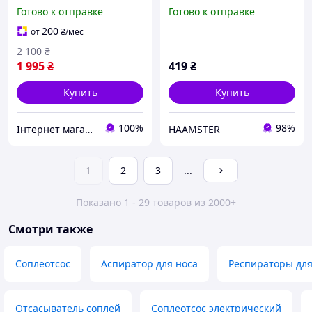
BN007 (BreezyClear) 2-в-1
Соплеотсос от USB
Готово к отправке
Готово к отправке
Белый
Sniffing Equipment
(мятный)
200
от
₴
/мес
2 100
₴
1 995
₴
419
₴
Купить
Купить
100%
98%
Інтернет магазин "ЄВРО Shop"
HAAMSTER
1
2
3
...
Показано 1 - 29 товаров из 2000+
Смотри также
Соплеотсос
Аспиратор для носа
Респираторы для
Отсасыватель соплей
Соплеотсос электрический