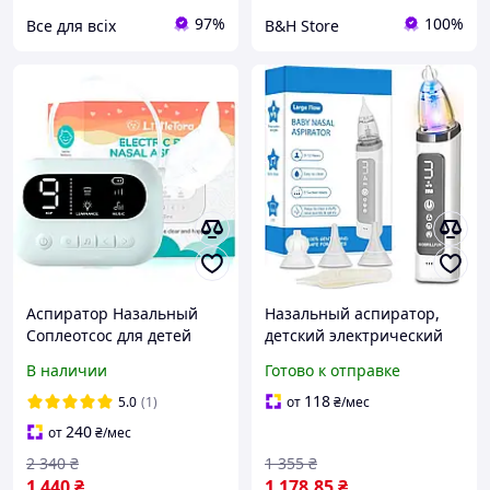
97%
100%
Все для всіх
B&H Store
Аспиратор Назальный
Назальный аспиратор,
Соплеотсос для детей
детский электрический
новорожденных с
аккумуляторный
В наличии
Готово к отправке
подсветкой и музыкой
очиститель носа с
Электрический Голубой
музыкой и подсветкой
118
5.0
(1)
от
₴
/мес
для малышей
240
от
₴
/мес
2 340
₴
1 355
₴
1 440
₴
1 178
.85
₴