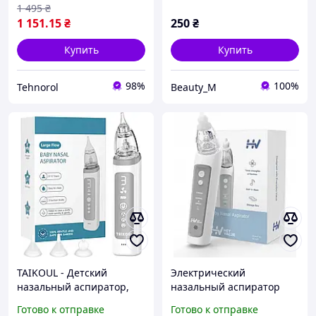
1 495
₴
1 151
.15
₴
250
₴
Купить
Купить
98%
100%
Tehnorol
Beauty_M
TAIKOUL - Детский
Электрический
назальный аспиратор,
назальный аспиратор
водонепроницаемый, 3
для удаления слизи из
Готово к отправке
Готово к отправке
уровня всасывания, 3
носа HeyValue BC025