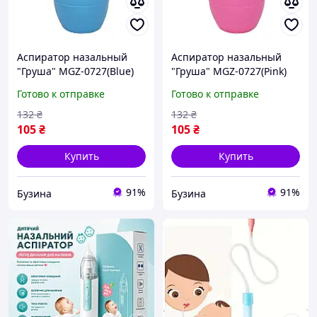
Аспиратор назальный
Аспиратор назальный
"Груша" MGZ-0727(Blue)
"Груша" MGZ-0727(Pink)
синий buzyna
розовый buzyna
Готово к отправке
Готово к отправке
132
₴
132
₴
105
₴
105
₴
Купить
Купить
91%
91%
Бузина
Бузина