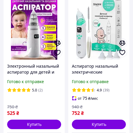
Электронный назальный
Аспиратор назальный
аспиратор для детей и
электрические
новорожденных,
аспираторы соплеотсос
Готово к отправке
Готово к отправке
соплеотсос с насадками
для носа новорожденных
для безопасной очистки
детей Swan Baby
5.0
(2)
4.9
(39)
носа
75
от
₴
/мес
750
₴
940
₴
525
₴
752
₴
Купить
Купить