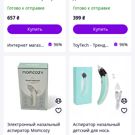
15952, регулировка
Аспиратор-Соплеотсос
Готово к отправке
Готово к отправке
мощности
для Новорожденных
UrbanKit
657
₴
399
₴
Купить
Купить
96%
96%
Интернет магазин Постелюшка (Домашний текстиль, сумки, товары для дома и отдыха)
ToyTech - Трендовые Игрушки и Гаджеты 2025
Электронный назальный
Аспиратор назальный
аспиратор Momcozy
детский для носа.