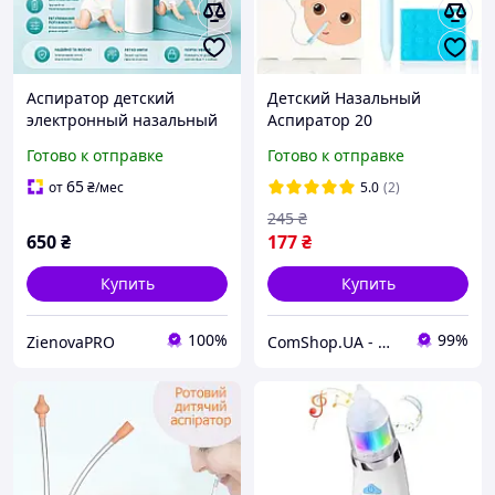
Аспиратор детский
Детский Назальный
электронный назальный
Аспиратор 20
соплеотсос для
Гигиенических Фильтров
Готово к отправке
Готово к отправке
новорожденных USB
Безопасный, для
Младенцев (0 3 года)
65
от
₴
/мес
5.0
(2)
245
₴
650
₴
177
₴
Купить
Купить
100%
99%
ZienovaPRO
ComShop.UA - Магазин TM Комшоп