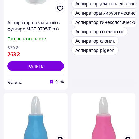
Аспиратор для соплей элект
Аспираторы хирургические
Аспиратор гинекологически
Аспиратор назальный в
футляре MGZ-0705(Pink)
Аспиратор соплеотсос
buzyna
Готово к отправке
Аспиратор слоник
329
₴
Аспиратор pigeon
263
₴
Купить
91%
Бузина