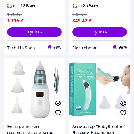
насадки, подсветка,
112
85
от
₴
/мес
от
₴
/мес
музыка
1 200
₴
1 089
₴
1 116
₴
849
.42
₴
Купить
Купить
98%
98%
Tech-No.Shop
Electroboom
Электрический
Аспиратор "BabyBreathe":
назальный аспиратор
Детский Назальный