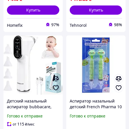
Купить
Купить
97%
98%
Homefix
Tehnorol
Детский назальный
Аспиратор назальный
аспиратор bubbacare,
детский French Pharma 10
электрический
мл, 2 шт
Готово к отправке
Готово к отправке
очиститель носа (коробка
пошкоджена)
115
от
₴
/мес