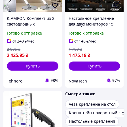
KIAMPON Комплект из 2
Настольное крепление
светодиодных
для двух мониторов 15
настольных ламп со
32" VESA подставка для 2
Готово к отправке
Готово к отправке
спиральным креплением,
мониторов с
плавной регулировкой
регулировкой высоты,
243
148
от
₴
/мес
от
₴
/мес
яркости
наклона и поворота,
2 995
₴
1 799
₴
черная
2 425
.95
₴
1 475
.18
₴
Купить
Купить
98%
97%
Tehnorol
NovaTech
Смотри также
Vesa крепление на стол
Кронштейн поворотный с фу
Настольные крепления