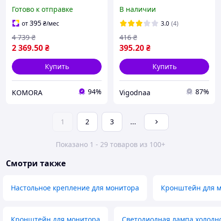
дюймов кронштейн с
телефона Stands HA-9 /
Готово к отправке
В наличии
регулировкой высоты для
Настольный держатель с
офиса дома
креплением и
395
от
₴
/мес
3.0
(4)
регулировкой
4 739
₴
416
₴
2 369
.50
₴
395
.20
₴
Купить
Купить
94%
87%
KOMORA
Vigodnaa
1
2
3
...
Показано 1 - 29 товаров из 100+
Смотри также
Настольное крепление для монитора
Кронштейн для м
Кронштейн для монитора
Светодиодная лампа холодно