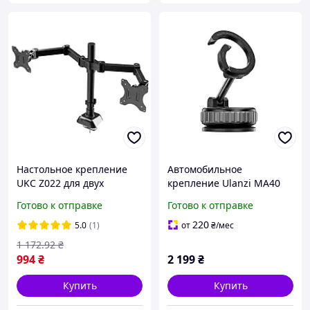
Настольное крепление
Автомобильное
UKC Z022 для двух
крепление Ulanzi MA40
мониторов 17-33 дюйма с
MagLock на присоске для
Готово к отправке
Готово к отправке
регулировкой наклона
iPhone 17 16 Pro Max и
смартфонов Android с 3-
220
5.0
(1)
от
₴
/мес
осевой регулировкой
1 172
.92
₴
994
₴
2 199
₴
Купить
Купить