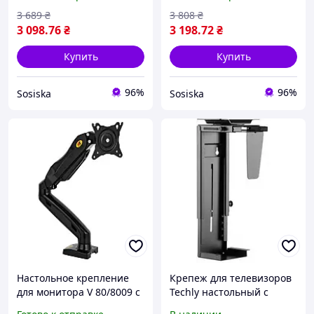
экранов 17 27 дюймов,
кронштейном для
поворотное и наклонное
экранов 17 27 дюймов,
3 689
₴
3 808
₴
для рабочего стола
поворот и регулировка
3 098
.76
₴
3 198
.72
₴
высоты
Купить
Купить
96%
96%
Sosiska
Sosiska
Настольное крепление
Крепеж для телевизоров
для монитора V 80/8009 с
Techly настольный с
регулировкой угла
регулировкой угла и