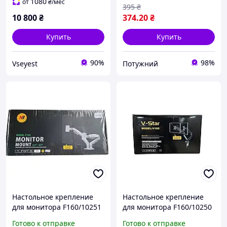
креплением и
1080
от
₴
/мес
395
₴
регулировкой
10 800
₴
374
.20
₴
Купить
Купить
90%
98%
Vseyest
Потужний
Настольное крепление
Настольное крепление
для монитора F160/10251
для монитора F160/10250
с регулировкой для
с регулируемым
Готово к отправке
Готово к отправке