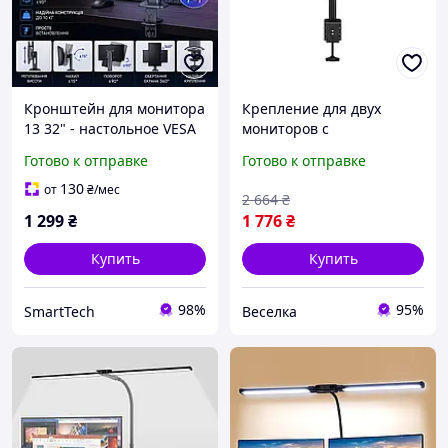
Кронштейн для монитора
Крепление для двух
13 32" - настольное VESA
мониторов с
крепление с
регулировкой высоты и
Готово к отправке
Готово к отправке
регулировкой высоты,
угла наклона для офиса и
поворотом и наклоном
работы с информацией
130
от
₴
/мес
2 664
₴
FLAME
1 299
₴
1 776
₴
Купить
Купить
98%
95%
SmartTech
Веселка