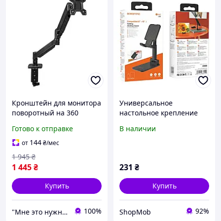
Кронштейн для монитора
Универсальное
поворотный на 360
настольное крепление
Настольный держатель
для телефона и планшета
Готово к отправке
В наличии
под экран компютера
Borofone BH42 Lite Star с
m252 Регулируемые
регулировкой угла
144
от
₴
/мес
крепление с
наклона из пластика для
1 945
₴
регулировкой
1 445
₴
231
₴
Купить
Купить
100%
92%
"Мне это нужно"
ShopMob