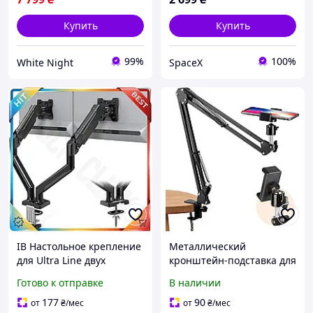
Купить
Купить
99%
100%
White Night
SpaceX
ІВ Настольное крепление
Металлический
для Ultra Line двух
кронштейн-подставка для
мониторов BONTEC
телефона /Настольный
Готово к отправке
В наличии
черное для рабочих мест
держатель с креплением
с регулировкой уг ЕMN_PS
и регулировкой
177
90
от
₴
/мес
от
₴
/мес