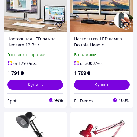
Настольная LED-лампа
Настольная LED лампа
Hensam 12 Вт с
Double Head с
креплением-клипсой
креплением, 2 панели,
Готово к отправке
В наличии
двухголовочная черная
регулировка яркости и
для рабочего стола 360°
температуры света
179
300
от
₴
/мес
от
₴
/мес
регулировка яркости
1 791
₴
1 799
₴
цветовой
Купить
Купить
99%
100%
Spot
EUTrends