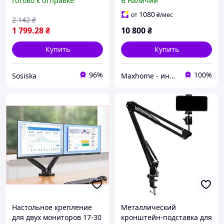
Готово к отправке
В наличии
наклона, для экранов 17
поворота
30 дюймов
1080
от
₴
/мес
2 142
₴
1 799
.28
₴
10 800
₴
Купить
Купить
96%
100%
Sosiska
Maxhome - интернет магазин
Настольное крепление
Металлический
для двух мониторов 17-30
кронштейн-подставка для