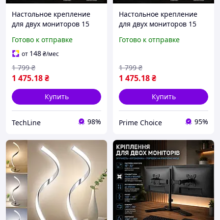
Настольное крепление
Настольное крепление
для двух мониторов 15
для двух мониторов 15
32" VESA подставка для 2
32" VESA подставка для 2
Готово к отправке
Готово к отправке
мониторов с
мониторов с
регулировкой высоты,
регулировкой высоты,
148
от
₴
/мес
наклона и поворота,
наклона и поворота,
1 799
₴
1 799
₴
черная
черная
1 475
.18
₴
1 475
.18
₴
Купить
Купить
98%
95%
TechLine
Prime Choice