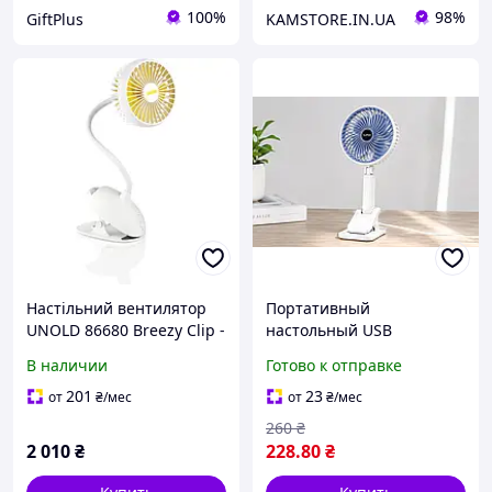
100%
98%
GiftPlus
KAMSTORE.IN.UA
Настільний вентилятор
Портативный
UNOLD 86680 Breezy Clip -
настольный USB
з 3-ступінчастим
вентилятор 4-в-1 с
В наличии
Готово к отправке
регулюванням швидкості,
прищепкой, настенным
для кріплення до столу,
креплением и
201
23
от
₴
/мес
от
₴
/мес
час роботи
регулировкой высоты, 3
260
₴
скорости
2 010
₴
228
.80
₴