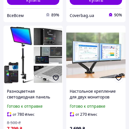
Купить
Купить
89%
90%
ВсеВсем
Coverbag.ua
Разноцветная
Настольное крепление
светодиодная панель
для двух мониторов
NEEWER GL1C RGB 48Вт с
17"-30" NB F160 с
Готово к отправке
Готово к отправке
APP управлением и
регулировкой
настольным крепежом-
780
270
от
₴
/мес
от
₴
/мес
зажимом
8 500
₴
7 799
₴
2 699
₴