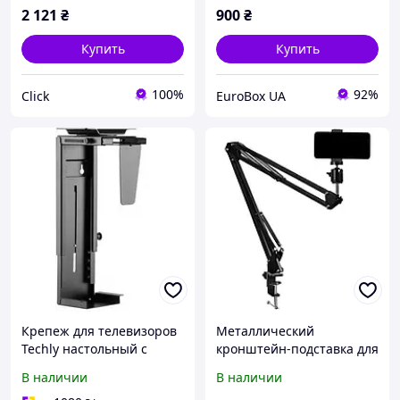
2 121
₴
900
₴
Купить
Купить
100%
92%
Click
EuroBox UA
Крепеж для телевизоров
Металлический
Techly настольный с
кронштейн-подставка для
регулировкой угла и
телефона Stands HA-9 /
В наличии
В наличии
поворота
Настольный держатель с