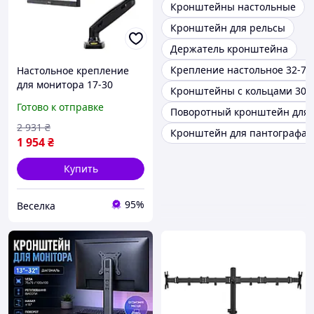
Кронштейны настольные
Кронштейн для рельсы
Держатель кронштейна
Крепление настольное 32-75
Настольное крепление
для монитора 17-30
Кронштейны с кольцами 30 
дюймов с регулировкой
Готово к отправке
Поворотный кронштейн для
высоты и угла наклона
черное FLAME
2 931
₴
Кронштейн для пантографа
1 954
₴
Купить
95%
Веселка