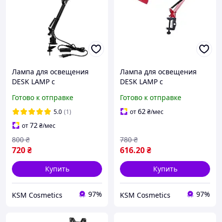
Лампа для освещения
Лампа для освещения
DESK LAMP с
DESK LAMP с
регулировкой высоты с
регулировкой высоты с
Готово к отправке
Готово к отправке
креплением к столу, цвет:
креплением к столу, цвет:
черный
красный
62
5.0
(1)
от
₴
/мес
72
от
₴
/мес
800
₴
780
₴
720
₴
616
.20
₴
Купить
Купить
97%
97%
KSM Cosmetics
KSM Cosmetics