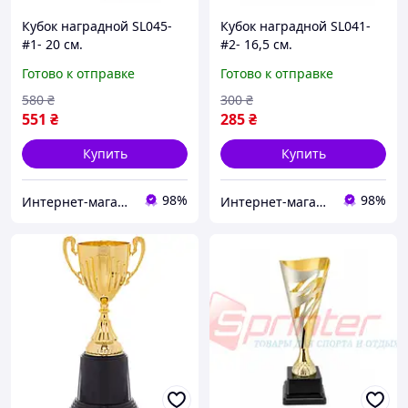
Кубок наградной SL045-
Кубок наградной SL041-
#1- 20 см.
#2- 16,5 см.
Готово к отправке
Готово к отправке
580
₴
300
₴
551
₴
285
₴
Купить
Купить
98%
98%
Интернет-магазин спорттоваров "SprinterSport”
Интернет-магазин спорттоваров "SprinterSport”