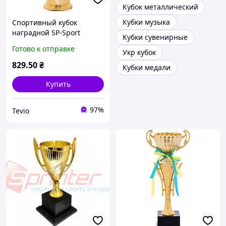
Кубок металлический
Кубки музыка
Спортивный кубок
наградной SP-Sport
Кубки сувенирные
Ambition C-899-2A
Готово к отправке
Укр кубок
золотой для турниров
высота 43,5см
829
.50
₴
Кубки медали
Купить
97%
Tevio