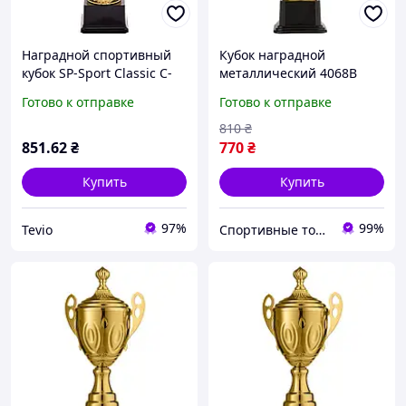
Наградной спортивный
Кубок наградной
кубок SP-Sport Classic C-
металлический 4068B
897B золотой высота 36см
h=45см
Готово к отправке
Готово к отправке
для турниров
810
₴
851
.62
₴
770
₴
Купить
Купить
97%
99%
Tevio
Спортивные товары Artemic