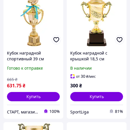
Кубок наградной
Кубок наградной с
спортивный 39 см
крышкой 18,5 см
золотой на основании из
Готово к отправке
В наличии
металлизированного
пластика
30
от
₴
/мес
665
₴
631
.75
₴
300
₴
Купить
Купить
100%
81%
СТАРТ, магазин спортивных товаров
SportLiga