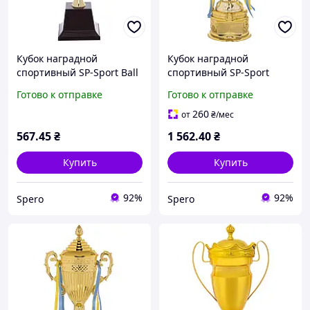
Кубок наградной
Кубок наградной
спортивный SP-Sport Ball
спортивный SP-Sport
C-303 золотой высота
Carved QY078A золотой
Готово к отправке
Готово к отправке
33см для турниров
высота 49см для
турниров
260
от
₴
/мес
567
.45
₴
1 562
.40
₴
Купить
Купить
92%
92%
Spero
Spero