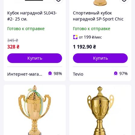
Кубок наградной SL043-
Спортивный кубок
#2- 25 см.
наградной SP-Sport Chic
C-8972A золотой для
Готово к отправке
Готово к отправке
турниров высота 56см
199
от
₴
/мес
345
₴
328
₴
1 192
.90
₴
Купить
Купить
98%
97%
Интернет-магазин спорттоваров "SprinterSport”
Tevio