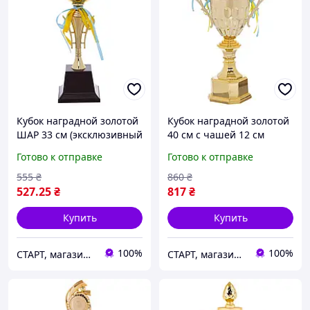
Кубок наградной золотой
Кубок наградной золотой
ШАР 33 см (эксклюзивный
40 см с чашей 12 см
спортивный кубок из
(торжественный
Готово к отправке
Готово к отправке
металлизированного
спортивный кубок на
пластика на подставке,
золотом основании для
555
₴
860
₴
диаметр шара 8,5 см)
награждения и призеров)
527
.25
₴
817
₴
Купить
Купить
100%
100%
СТАРТ, магазин спортивных товаров
СТАРТ, магазин спортивных товаров