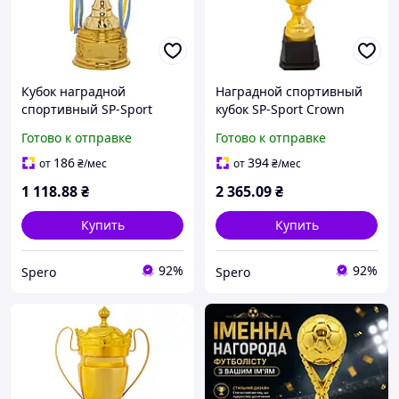
Кубок наградной
Наградной спортивный
спортивный SP-Sport
кубок SP-Sport Crown
Carved QY078B золотой
JZ2066A золотой высота
Готово к отправке
Готово к отправке
высота 44см для
57см универсальный
соревнований
186
394
от
₴
/мес
от
₴
/мес
1 118
.88
₴
2 365
.09
₴
Купить
Купить
92%
92%
Spero
Spero