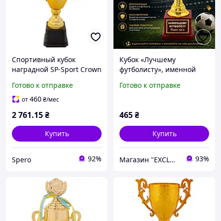
Спортивный кубок
Кубок «Лучшему
наградной SP-Sport Crown
футболисту», именной
JZ2066A-1 золотой высота
Золотой мяч, Наградная
Готово к отправке
Готово к отправке
60см для соревнований
статуэтка для футболиста,
тренера
460
от
₴
/мес
2 761
.15
₴
465
₴
Купить
Купить
92%
93%
Spero
Магазин "EXCLUSIVE" - Оригинальные Подарки Для Всех