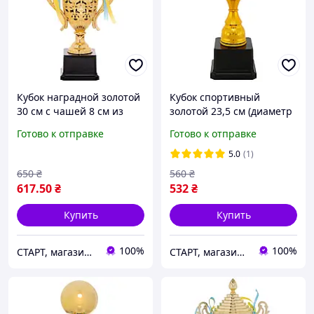
Кубок наградной золотой
Кубок спортивный
30 см с чашей 8 см из
золотой 23,5 см (диаметр
металлизированного
чаши 7,5 см, наградной
Готово к отправке
Готово к отправке
пластика
кубок из
металлизированного
5.0
(1)
пластика)
650
₴
560
₴
617
.50
₴
532
₴
Купить
Купить
100%
100%
СТАРТ, магазин спортивных товаров
СТАРТ, магазин спортивных товаров