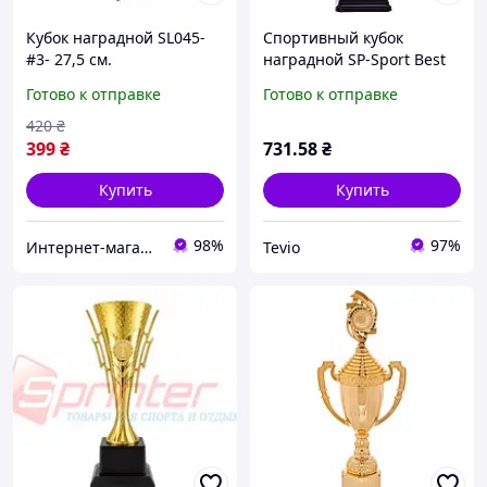
Кубок наградной SL045-
Спортивный кубок
#3- 27,5 см.
наградной SP-Sport Best
C-8895A золотой 34см для
Готово к отправке
Готово к отправке
турниров
420
₴
399
₴
731
.58
₴
Купить
Купить
98%
97%
Интернет-магазин спорттоваров "SprinterSport”
Tevio