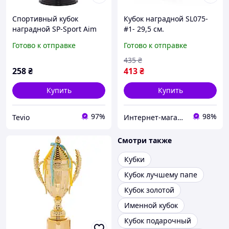
Спортивный кубок
Кубок наградной SL075-
наградной SP-Sport Aim
#1- 29,5 см.
C-4522 Золотой для
Готово к отправке
Готово к отправке
турниров и
соревнований высота
435
₴
22см
258
₴
413
₴
Купить
Купить
97%
98%
Tevio
Интернет-магазин спорттоваров "SprinterSport”
Смотри также
Кубки
Кубок лучшему папе
Кубок золотой
Именной кубок
Кубок подарочный