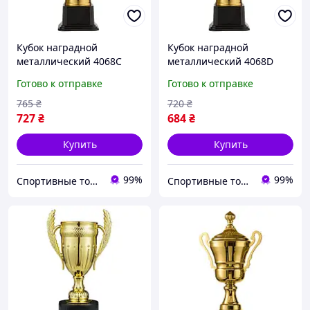
Кубок наградной
Кубок наградной
металлический 4068C
металлический 4068D
h=40см
h=34см
Готово к отправке
Готово к отправке
765
₴
720
₴
727
₴
684
₴
Купить
Купить
99%
99%
Спортивные товары Artemic
Спортивные товары Artemic