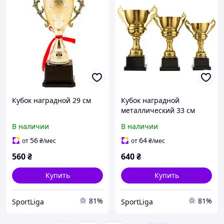
Кубок наградной 29 см
Кубок наградной
металлический 33 см
В наличии
В наличии
56
64
от
₴
/мес
от
₴
/мес
560
₴
640
₴
Купить
Купить
81%
81%
SportLiga
SportLiga