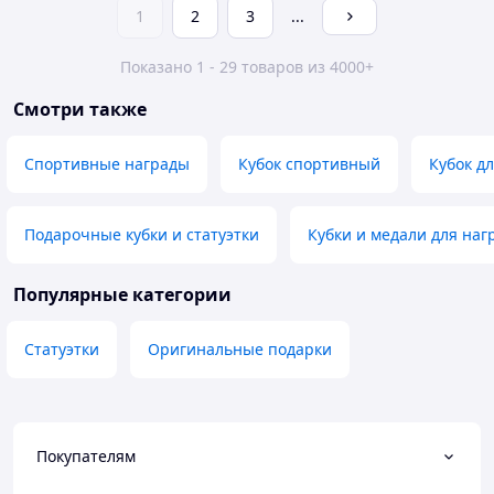
1
2
3
...
Показано 1 - 29 товаров из 4000+
Смотри также
Спортивные награды
Кубок спортивный
Кубок д
Подарочные кубки и статуэтки
Кубки и медали для на
Популярные категории
Статуэтки
Оригинальные подарки
Покупателям