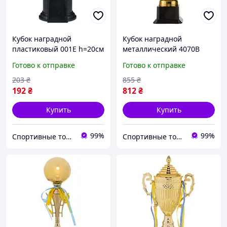
Кубок наградной
Кубок наградной
пластиковый 001Е h=20см
металлический 4070B
h=46см
Готово к отправке
Готово к отправке
203
₴
855
₴
192
₴
812
₴
Купить
Купить
99%
99%
Спортивные товары Artemic
Спортивные товары Artemic