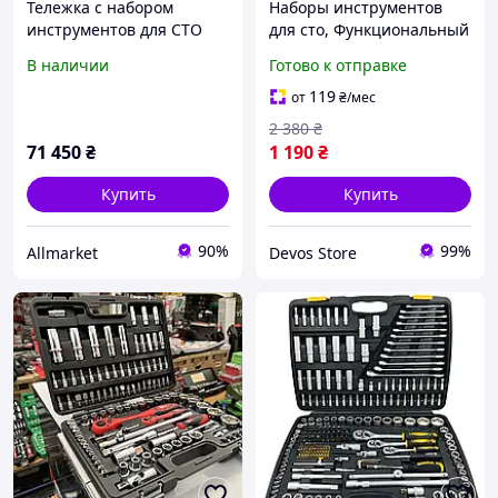
Тележка с набором
Наборы инструментов
инструментов для СТО
для сто, Функциональный
TOPTUL (Pro-Plus) 7
набор инструментов для
В наличии
Готово к отправке
секций 261ед. cерая GE-
мужчин (46 ед), DVS
26109
119
от
₴
/мес
2 380
₴
71 450
₴
1 190
₴
Купить
Купить
90%
99%
Allmarket
Devos Store