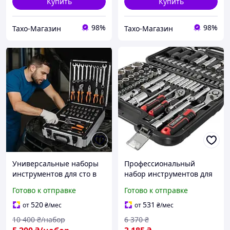
Купить
Купить
98%
98%
Тахо-Магазин
Тахо-Магазин
Универсальные наборы
Профессиональный
инструментов для сто в
набор инструментов для
чемодане 408 предметов
авто Качественный 111
Готово к отправке
Готово к отправке
ед Наборы ручного
инструмента для сто
520
531
от
₴
/мес
от
₴
/мес
10 400
₴/набор
6 370
₴