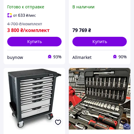
Универсальные наборы
TOPTUL (Pro-Line) 7
Готово к отправке
В наличии
инструмента CrV сталь
секций 229 ед. GCAJ0014
Наборы инструментов
633
от
₴
/мес
для сто в кейсе
4 700
₴/комплект
3 800
₴/комплект
79 769
₴
Купить
Купить
93%
90%
buynow
Allmarket