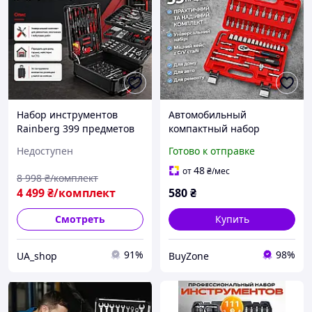
Набор инструментов
Автомобильный
Rainberg 399 предметов
компактный набор
Набор инструментов для
инструментов,
Недоступен
Готово к отправке
СТО 24 биты Набор
принадлежности для СТО,
торцевых головок в
набор ключей и бит для
48
от
₴
/мес
8 998
₴/комплект
чемодане 29 шт
авто
4 499
₴/комплект
580
₴
Смотреть
Купить
91%
98%
UA_shop
BuyZone