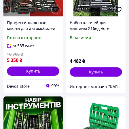
Профессиональные
Набор ключей для
ключи для автомобилей
машины 216ед Vorel
(186 ед, Польша), Наборы
(Польша), Набор
Готово к отправке
В наличии
инструментов для сто,
инструментов для сто,
DVS
Набор инструмента для
535
от
₴
/мес
авто сто, XXK
10 700
₴
5 350
₴
4 482
₴
Купить
Купить
99%
Devos Store
Интернет-магазин "КАРАПУЗИК"