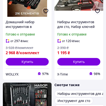
Домашний набор
Наборы инструментов
инструментов в
для сто, Набор ключей
пластиковом кейсе NEW
для ремонта (46 ед),
Готово к отправке
Готово к отправке
TOOL Наборы
Полный набор
инструментов для сто
инструментов для авто,
297
120
от
₴
/мес
от
₴
/мес
216шт. Набор
XTM
3 928
₴/комплект
2 390
₴
автоинструментов
2 968
₴/комплект
1 195
₴
Купить
Купить
97%
98%
WOLLYX
X-Time
Смотри также
Наборы инструментов для ав
Инструмент для сто