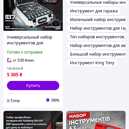
Универсальные наборы инст
Инструмент для гаража
Маленький набор инструмент
Набор инструментов для гар
Топ наборов инструментов д
Универсальный набор
инструментов для
Набор инструментов для авт
домашнего мастера (187
Готово к отправке
Большой набор инструментов
ед, Польша), Наборы
инструментов для сто,
530
от
₴
/мес
Инструмент King Tony
XTM
10 610
₴
5 305
₴
Купить
98%
X-Time