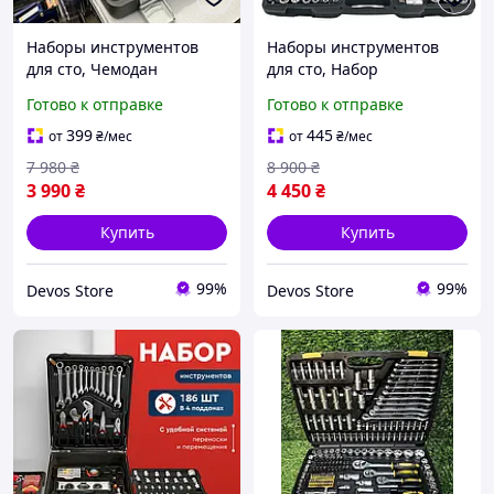
Наборы инструментов
Наборы инструментов
для сто, Чемодан
для сто, Набор
инструментов для
автомобильного
Готово к отправке
Готово к отправке
машины (108 ед), Наборы
инструмента с
ключей, DVS
чемоданом (216 ед,
399
445
от
₴
/мес
от
₴
/мес
Польша), DVS
7 980
₴
8 900
₴
3 990
₴
4 450
₴
Купить
Купить
99%
99%
Devos Store
Devos Store