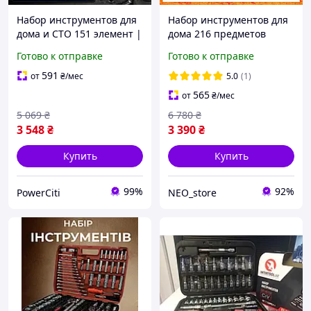
Набор инструментов для
Набор инструментов для
дома и СТО 151 элемент |
дома 216 предметов
Кейс, 3 трещотки,
хромованадиевая сталь
Готово к отправке
Готово к отправке
торцевые головки
Набор головок и ключей
Наборы инструментов
591
от
₴
/мес
5.0
(1)
для СТО в кейсе
565
от
₴
/мес
5 069
₴
6 780
₴
3 548
₴
3 390
₴
Купить
Купить
99%
92%
PowerCiti
NEO_store