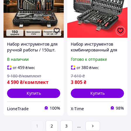
Набор инструментов для
Набор инструментов
ручной работы / 150шт.
комбинированный для
Наборы инструментов
сто (111 ед), Комплект
В наличии
Готово к отправке
для сто (1/4"-3/8"-1/2")
инструмента для ремонта
Набор ключевых
авто с насадками, XTM
459
380
от
₴
/мес
от
₴
/мес
инструментов в чемодане
9 180
₴/комплект
7 610
₴
4 590
₴/комплект
3 805
₴
Купить
Купить
100%
98%
LioneTrade
X-Time
1
2
3
...