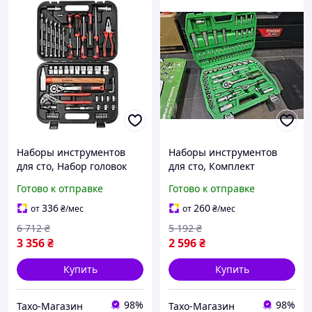
Наборы инструментов
Наборы инструментов
для сто, Набор головок
для сто, Комплект
для автомобиля (56 ед),
инструментов для сто (94
Готово к отправке
Готово к отправке
THO
ед), Набор инструмента
для авто сервиса, THO
336
260
от
₴
/мес
от
₴
/мес
6 712
₴
5 192
₴
3 356
₴
2 596
₴
Купить
Купить
98%
98%
Тахо-Магазин
Тахо-Магазин