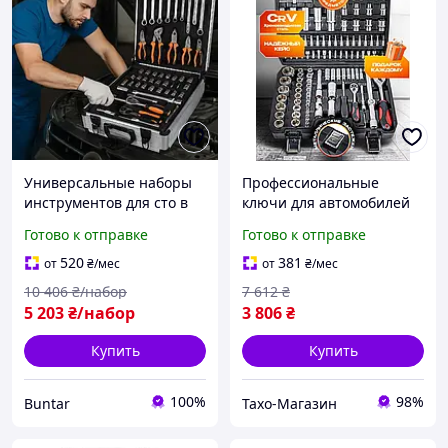
Универсальные наборы
Профессиональные
инструментов для сто в
ключи для автомобилей
чемодане 408 предметов
(111 ед), Наборы
Готово к отправке
Готово к отправке
BUN-891
инструментов для сто,
Набор инструментов для
520
381
от
₴
/мес
от
₴
/мес
дома, THO
10 406
₴/набор
7 612
₴
5 203
₴/набор
3 806
₴
Купить
Купить
100%
98%
Buntar
Тахо-Магазин