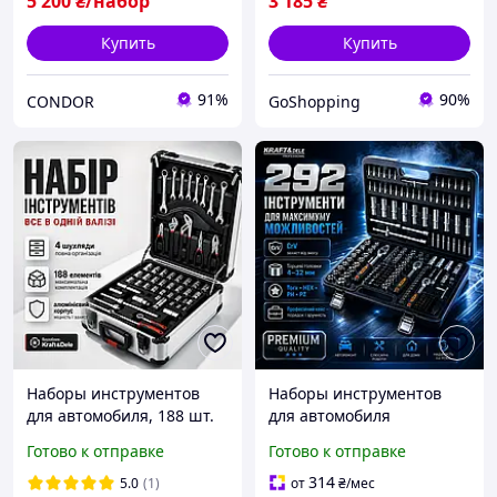
5 200
₴/набор
3 185
₴
Купить
Купить
91%
90%
CONDOR
GoShopping
Наборы инструментов
Наборы инструментов
для автомобиля, 188 шт.
для автомобиля
Набор ключей и головок
Kraft&Dele из 292
Готово к отправке
Готово к отправке
Наборы инструментов
предметов KD10460
для автомобиля
Наборы инструментов
314
5.0
(1)
от
₴
/мес