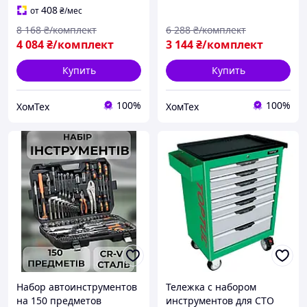
Kraft&Dele KD314
для автомобиля
408
от
₴
/мес
8 168
₴/комплект
6 288
₴/комплект
4 084
₴/комплект
3 144
₴/комплект
Купить
Купить
100%
100%
ХомТех
ХомТех
Набор автоинструментов
Тележка с набором
на 150 предметов
инструментов для СТО