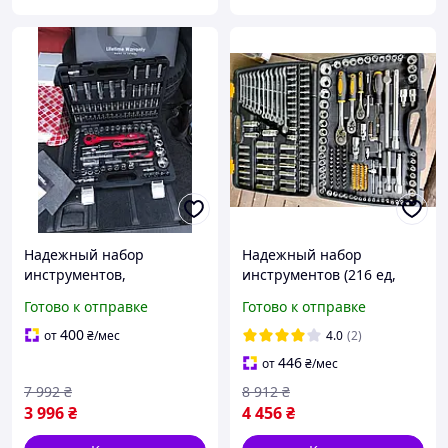
Надежный набор
Надежный набор
инструментов,
инструментов (216 ед,
Инструмент для сто,
Польша), Наборы
Готово к отправке
Готово к отправке
Инструменты для гаража
инструментов для сто,
и автомастерской (108
THO
400
от
₴
/мес
4.0
(2)
ед), THO
446
от
₴
/мес
7 992
₴
8 912
₴
3 996
₴
4 456
₴