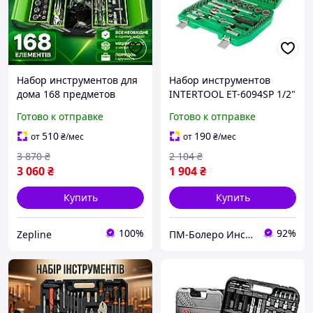
Набор инструментов для
Набор инструментов
дома 168 предметов
INTERTOOL ET-6094SP 1/2"
Набор автоинструментов
& 1/4" 94 ед. - набор
Готово к отправке
Готово к отправке
в кейсе CrV сталь
инструментов для СТО
Универсальные наборы
510
190
от
₴
/мес
от
₴
/мес
инструмента для сто ТОП
3 870
₴
2 104
₴
3 060
₴
1 904
₴
Купить
Купить
100%
92%
Zepline
ПМ-Болеро Инструмент