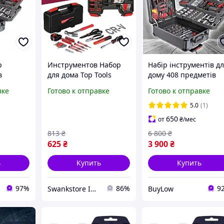
р
Инструментов Набор
Набір інструментів д
в
для дома Top Tools
дому 408 предметів
39Set 39в1 для ремонта
Swiss kraft в валізі
вке
Готово к отправке
Готово к отправке
ьный
авто и техики в
великий набор
для Авто
пластиковом кейсе
інструментів для авт
5.0
(1)
ы
[16259]
ремонту
650
от
₴
/мес
умента
813
₴
6 800
₴
625
₴
3 900
₴
ь
Купить
Купить
97%
86%
9
Swankstore Інтернет магазин
BuyLow