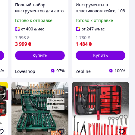
Полный набор
Инструменты в
инструментов для авто
пластиковом кейсе, 108
Набор ключей для
шт, набор
Готово к отправке
Готово к отправке
использования дома
инструментов для
Набор
ремонта авто,
400
247
от
₴
/мес
от
₴
/мес
в
комбинированных
универсальный
7 998
₴
1 780
₴
ключей с трещоткой
инструментальный
3 999
₴
1 484
₴
набор ТОП
Купить
Купить
4%
97%
100%
Loweshop
Zepline