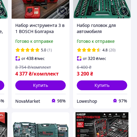
Набор инструмента 3 в
Набор головок для
е,
1 BOSCH Болгарка
автомобиля
(Шуруповерт ударный)
Качественный набор
Готово к отправке
Готово к отправке
Гайковерт для авто
инструментов
(Электрические
Хороший набор
5.0
(1)
4.8
(20)
та
шуруповерты) УШМ
инструментов в
438
320
от
₴
/мес
от
₴
/мес
(Гайковерт мощный)
чемодане в чемодане
8 754
₴/комплект
6 400
₴
216 предметов
4 377
₴/комплект
3 200
₴
Купить
Купить
4%
98%
97%
NovaMarket
Loweshop