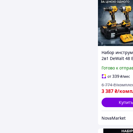
Набор инструм
2в1 DeWalt 48 
(Гайковерт +
Готово к отпра
Шуруповёрт)
Аккумуляторн
339
от
₴
/мес
гайковерты (
6 774
₴/компле
шуруповерты)
3 387
₴/комп
Гайковерт для 
Купит
NovaMarket