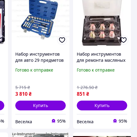
Набор инструментов
Набор инструментов
для авто 29 предметов
для ремонта масляных
компактный с ручкой
сливных отверстий
Готово к отправке
Готово к отправке
прочный и надежный
20x1.5 универсальный
для ремонта и
для авто и механиков
обслуживания FLAME
FLAME
5 715
₴
1 276
.50
₴
3 810
₴
851
₴
Купить
Купить
5%
95%
95%
Веселка
Веселка