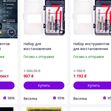
ентов
Набор для
Набор инструментов
В
восстановления
для восстановления
резьбы М10х1.5
резьбы М12х1.5 для
вке
Готово к отправке
Готово к отправке
универсальный
авто и домашнего
ые
инструмент для
ремонта FLAME
Мощные
ремонта резьбы в авто
кт
1 360
.50
₴
1 788
₴
и мастерских FLAME
лект
907
₴
1 192
₴
авто
ь
Купить
Купить
98%
95%
9
Веселка
Веселка