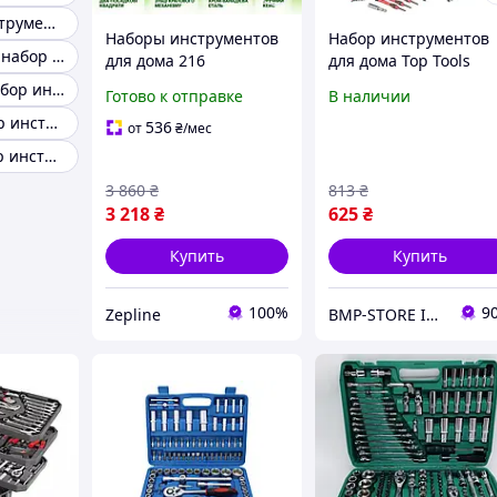
Набор автоинструментов
Наборы инструментов
Набор инструментов
Качественный набор инструментов для авто
для дома 216
для дома Top Tools
предметов
39Set 39в1 для ремон
Бюджетный набор инструментов для авто
Готово к отправке
В наличии
Профессиональный
авто и техики в
Хороший набор инструментов для автомобиля
Набор Ключей для
пластиковом кейсе
536
от
₴
/мес
Авто в Кейсе CrV Набор
Большой набор инструментов для авто
автоинструментов ТОП
3 860
₴
813
₴
3 218
₴
625
₴
Купить
Купить
100%
9
Zepline
BMP-STORE Інтернет магазин