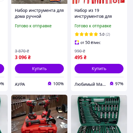
Набор инструмента для
Набор из 19
дома ручной
инструментов для
та
инструмент топ с
снятия обшивки и
Готово к отправке
Готово к отправке
торцевыми головками
разборки салона авто
для сто 216 предметов
Universal easy top
5.0
(2)
дорожный в кейсе для
50
от
₴
/мес
авто
3 870
₴
990
₴
3 096
₴
495
₴
Купить
Купить
0%
100%
97%
АУРА
Любимый Магазин