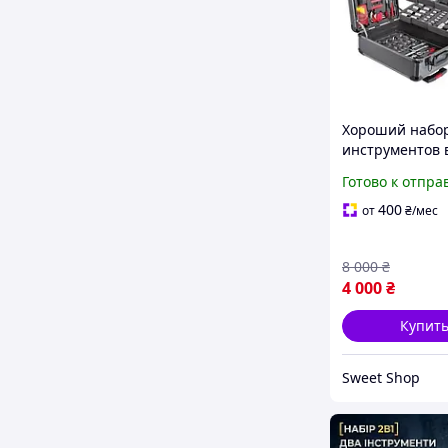
Хороший набо
инструментов 
чемодане
Готово к отпра
Профессионал
набор Ключов 
400
от
₴
/мес
в Кейсе Набор
ручного инстр
8 000
₴
399од
4 000
₴
Купит
Sweet Shop