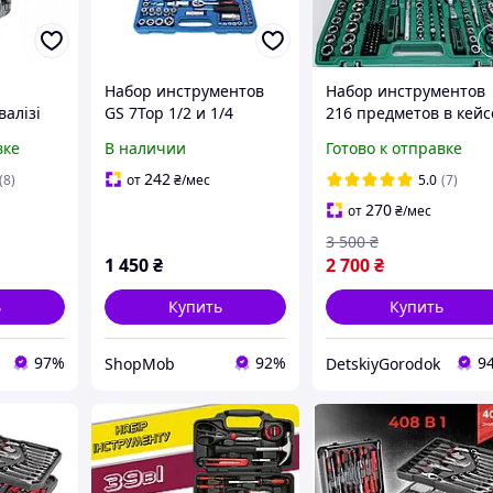
Набор инструментов
Набор инструментов
валізі
GS 7Top 1/2 и 1/4
216 предметов в кейс
абір
дюйма 108 предметов
профессиональный
вке
В наличии
Готово к отправке
о в
в чемодане для
набор ключей и
ручного
ремонта и
головок 1/2 и 1/4,
242
(8)
от
₴
/мес
5.0
(7)
9од
обслуживания авто
автонабор для ремон
270
от
₴
/мес
авто
3 500
₴
1 450
₴
2 700
₴
ь
Купить
Купить
97%
92%
9
ShopMob
DetskiyGorodok