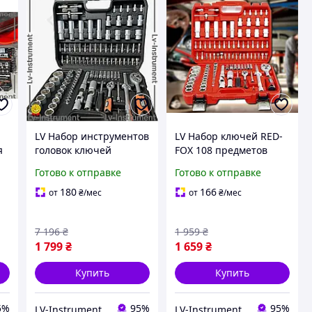
LV Набор инструментов
LV Набор ключей RED-
я
головок ключей
FOX 108 предметов
FERRUM 108 предметов
противоударный кейс
Готово к отправке
Готово к отправке
противоударный кейс
для авто и дома
для ремонта авто и
универсальный
180
166
от
₴
/мес
от
₴
/мес
дома TOP|LV
инструмент дл TOP|LV
7 196
₴
1 959
₴
1 799
₴
1 659
₴
Купить
Купить
5%
95%
95%
LV-Instrument
LV-Instrument