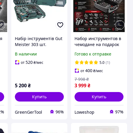
ля
Набір інструментів Gut
Набор инструментов в
Meister 303 шт.
чемодане на подарок
GM01303 Cr-V сталь, у
Набор инструментов
В наличии
Готово к отправке
кейсі, для авто, дому та
для дома Набор
о
майстерні
инструментов Tool Set
520
от
₴
/мес
5.0
(1)
400
от
₴
/мес
7 998
₴
5 200
₴
3 999
₴
Купить
Купить
2%
96%
97%
GreenGerTool
Loweshop