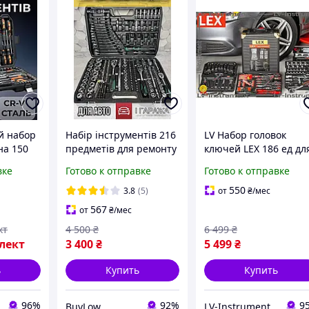
й набор
Набір інструментів 216
LV Набор головок
на 150
предметів для ремонту
ключей LEX 186 ед дл
боры
авто мото для дому
авто в чемодане
вке
Готово к отправке
Готово к отправке
для авто
професійний якісний
универсальный
набір ключі головки
инструмент для
550
3.8
(5)
от
₴
/мес
кейсе
трищіт
ремонта и обслужи
567
от
₴
/мес
TOP|LV
кт
4 500
₴
6 499
₴
лект
3 400
₴
5 499
₴
ь
Купить
Купить
96%
92%
9
BuyLow
LV-Instrument