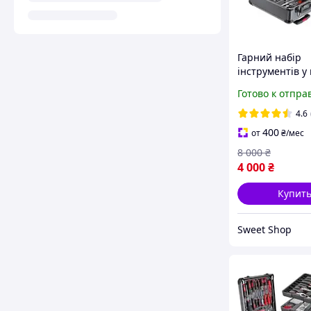
Гарний набір
інструментів у 
Професійний н
Готово к отпра
Ключів для Авт
Кейсі Набори 
4.6
інструменту 39
400
от
₴
/мес
8 000
₴
4 000
₴
Купит
Sweet Shop