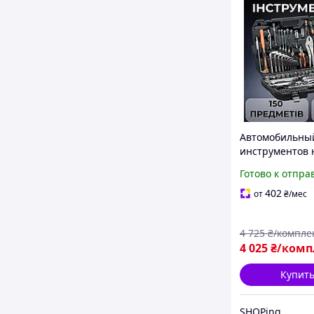
Автомобильны
инструментов 
предметов На
Готово к отпра
инструментов 
CrV сталь Авто
402
от
₴
/мес
инструмент в 
4 725
₴/компле
4 025
₴/комп
Купит
SHOPing