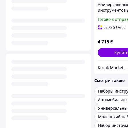
Универсальны
инструментов 
и ремонта авто
Готово к отпра
Box Set 408 То
786
от
₴
/мес
4 715
₴
Купит
Kozak Market - Магазин техники и аксессуаров
Смотри также