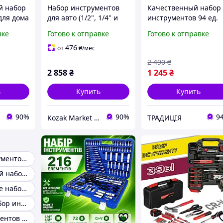
й набор
Набор инструментов
Качественный набор
для дома
для авто (1/2", 1/4" и
инструментов 94 ед.
 Tool
3/4") в кейсе комплект
для дома ручной
вке
Готово к отправке
Готово к отправке
п продаж
головок и ключей для
инструмент
автомобиля 216 шт Топ
универсальный топ,
476
от
₴
/мес
продаж
Наборы инструменто
2 490
₴
для авто
2 858
₴
1 245
₴
ь
Купить
Купить
90%
90%
9
Kozak Market - Магазин техники и аксессуаров
ТРАДИЦІЯ
Наборы инструментов для авто
Автомобильный набор инструментов
Универсальные наборы инструмента
Маленький набор инструментов для авто
Набор инструментов для водителя