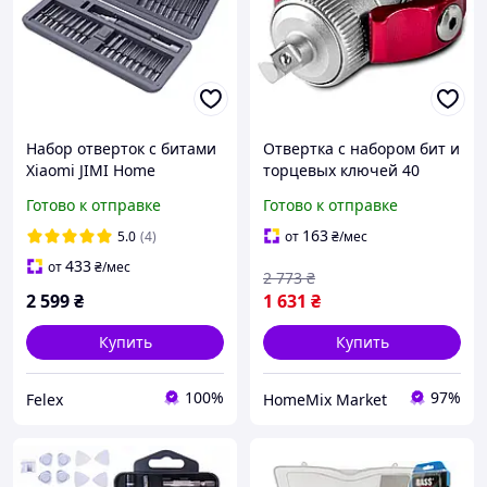
Набор отверток с битами
Отвертка с набором бит и
Xiaomi JIMI Home
торцевых ключей 40
Screwdriver Set 81 в 1 (JM-
предметов для дома
Готово к отправке
Готово к отправке
GNT80)
серебристый Trotec HM-
9512
163
5.0
(4)
от
₴
/мес
433
от
₴
/мес
2 773
₴
2 599
₴
1 631
₴
Купить
Купить
100%
97%
Felex
HomeMix Market