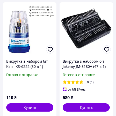
Викрутка з набором біт
Викрутка з набором біт
Kaisi KS-6222 (30 в 1)
Jakemy JM-8180A (47 в 1)
Готово к отправке
Готово к отправке
5.0
(1)
68
от
₴
/мес
110
₴
680
₴
Купить
Купить