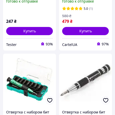
Готово к отправке
Готово к отправке
отвертка с трещоткой 14
в 1
5.0
(1)
580
₴
247
₴
479
₴
Купить
Купить
93%
97%
Tester
CartelUA
Отвертка с набором бит
Отвертка с набором бит