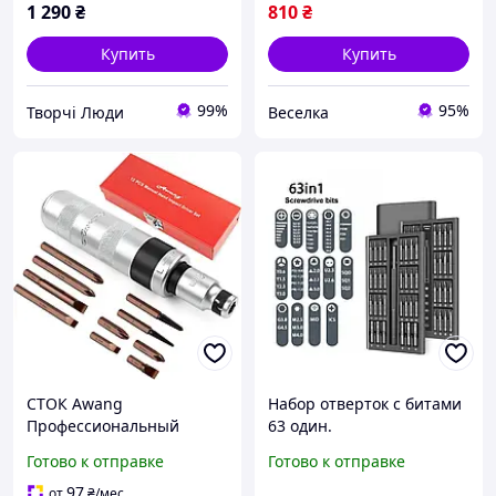
1 290
₴
810
₴
Купить
Купить
99%
95%
Творчі Люди
Веселка
СТОК Awang
Набор отверток с битами
Профессиональный
63 один.
набор Отвертка ударная
Готово к отправке
Готово к отправке
с набором бит - 12
предметов, 1/2 дюйма из
97
от
₴
/мес