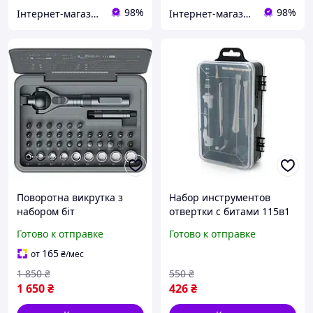
98%
98%
Інтернет-магазин "SHRAK"
Інтернет-магазин "SHRAK"
Поворотна викрутка з
Набор инструментов
набором біт
отвертки с битами 115в1
ATuMan(Duka) RS2 Ratchet
Готово к отправке
Готово к отправке
Screwdriver Set 40-in-1
165
от
₴
/мес
1 850
₴
550
₴
1 650
₴
426
₴