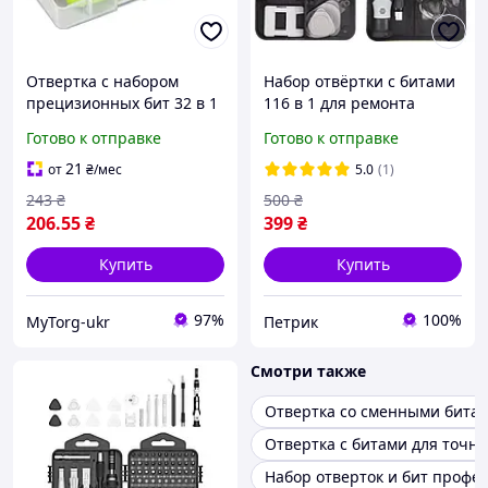
Отвертка с набором
Набор отвёртки с битами
прецизионных бит 32 в 1
116 в 1 для ремонта
для ремонта ПК
электроники, телефонов,
Готово к отправке
Готово к отправке
ноутбуков смартфонов
ноутбуков, часов
Зеленый
21
от
₴
/мес
5.0
(1)
243
₴
500
₴
206
.55
₴
399
₴
Купить
Купить
97%
100%
MyTorg-ukr
Петрик
Смотри также
Отвертка со сменными бита
Отвертка с битами для точны
Набор отверток и бит профе