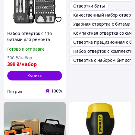
Отвертки биты
Качественный набор отверто
Ударная отвертка с битами в
Компактная отвертка со см
Набор отверток с 116
битами для ремонта
Отвертка прецизионная с б
электроники и гаджетов
Готово к отправке
Набор отверток с комплектом
500
₴/набор
Отвертка с набором бит scre
399
₴/набор
Купить
100%
Петрик