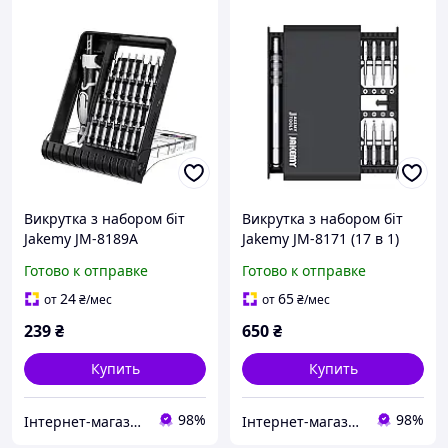
Викрутка з набором біт
Викрутка з набором біт
Jakemy JM-8189A
Jakemy JM-8171 (17 в 1)
Готово к отправке
Готово к отправке
24
65
от
₴
/мес
от
₴
/мес
239
₴
650
₴
Купить
Купить
98%
98%
Інтернет-магазин "SHRAK"
Інтернет-магазин "SHRAK"