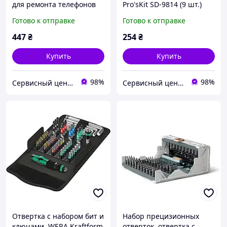
для ремонта телефонов
Pro'sKit SD-9814 (9 шт.)
Pro'sKit SD-9608
Готово к отправке
Готово к отправке
447
₴
254
₴
Купить
Купить
98%
98%
Сервисный центр Экран
Сервисный центр Экран
Отвертка с набором бит и
Набор прецизионных
ключами, WERA Kraftform
отверток, отвертка с