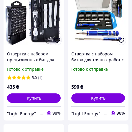
Отвертка с набором
Отвертка с набором
прецизионных бит для
битов для точных работ с
электроники 115 в 1 с
удлинителем 36 шт. Bass
Готово к отправке
Готово к отправке
удлинителем в кейсе Bass
Polska 3818
Polska 3820
5.0
(1)
435
₴
590
₴
Купить
Купить
98%
98%
"Light Energy" - интернет-магазин
"Light Energy" - интернет-магазин