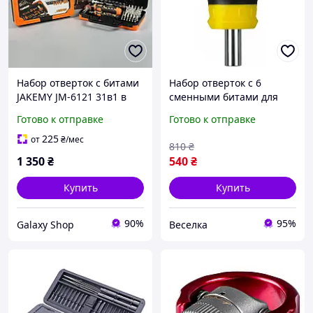
Набор отверток с битами
Набор отверток с 6
JAKEMY JM-6121 31в1 в
сменными битами для
кейсе
профессионалов и
Готово к отправке
Готово к отправке
домашних мастеров
компактный
225
от
₴
/мес
810
₴
универсальный
1 350
₴
540
₴
инструмент FLAME
Купить
Купить
90%
95%
Galaxy Shop
Веселка