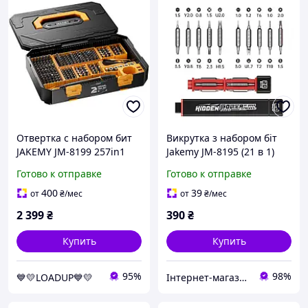
Отвертка с набором бит
Викрутка з набором біт
JAKEMY JM-8199 257in1
Jakemy JM-8195 (21 в 1)
Готово к отправке
Готово к отправке
400
39
от
₴
/мес
от
₴
/мес
2 399
₴
390
₴
Купить
Купить
95%
98%
💙💛LOADUP💙💛
Інтернет-магазин "SHRAK"