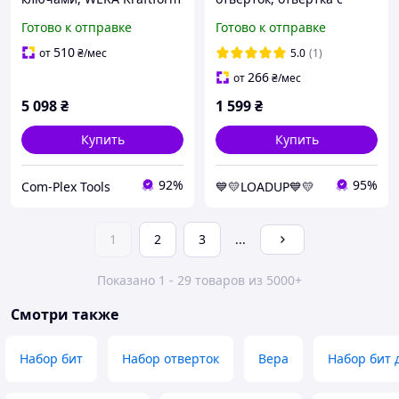
Kompakt 100
битами для точных работ
Готово к отправке
Готово к отправке
(05057460001)
Jakemy JM-8192 (180 в 1,
CR-V, в контейнере)
510
от
₴
/мес
5.0
(1)
266
от
₴
/мес
5 098
₴
1 599
₴
Купить
Купить
92%
95%
Com-Plex Tools
💙💛LOADUP💙💛
1
2
3
...
Показано 1 - 29 товаров из 5000+
Смотри также
Набор бит
Набор отверток
Вера
Набор бит 