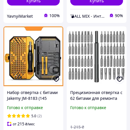
Купить
Купить
100%
90%
YavnyiMarket
💣ALL MIX - Интернет магазин товаров для дома 💣
Набор отвертка с битами
Прецизионная отвертка с
Jakemy JM-8183 (145
62 битами для ремонта
предметов) для ремонта
электроники набор 63
Готово к отправке
Готово к отправке
предмета в кейсе с
магнитными пазами
5.0
(2)
FLAME
215
от
₴
/мес
1 215
₴