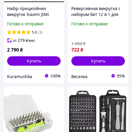
Набір прецизійних
Реверсивная викрутка с
викруток Xiaomi JIMI
набором бит 12 в 1 для
Home Screwdriver Set 81 в
сборки и ремонта
Готово к отправке
Готово к отправке
1 (JM-GNT80)
универсальный
инструмент для мастеров
5.0
(3)
FLAME
279
от
₴
/мес
1 083
₴
2 790
₴
722
₴
Купить
Купить
100%
95%
Kuramushka
Веселка