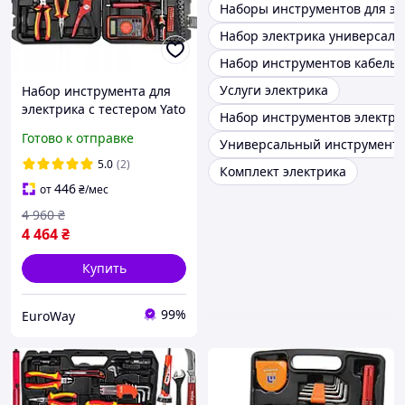
Наборы инструментов для эл
Набор электрика универсал
Набор инструментов кабель
Услуги электрика
Набор инструмента для
электрика с тестером Yato
Набор инструментов электр
YT-30009 68 элементов в
Готово к отправке
Универсальный инструмент 
кейсе
5.0
(2)
Комплект электрика
446
от
₴
/мес
4 960
₴
4 464
₴
Купить
99%
EuroWay