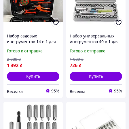
Набор садовых
Набор универсальных
инструментов 14 в 1 для
инструментов 40 в 1 для
ухода за растениями в
ремонта и сборки с 14
Готово к отправке
Готово к отправке
кейсе с секаторами
разъемами и кейсом
лопатой и граблями
30.5х14х4 см FLAME
2 088
₴
1 089
₴
FLAME
1 392
₴
726
₴
Купить
Купить
95%
95%
Веселка
Веселка