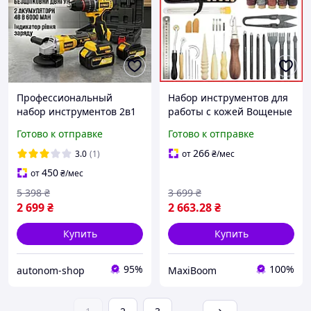
Профессиональный
Набор инструментов для
набор инструментов 2в1
работы с кожей Вощеные
DeWalt 48V 6Ah,
нити для шитья кожи
Готово к отправке
Готово к отправке
Аккумуляторная болгарка
Набор инструментов с
и дрель-шуруповерт с
вощеными нитями в
266
3.0
(1)
от
₴
/мес
кейсом для мастеров, 2
кейсе
450
от
₴
/мес
АКБ
5 398
₴
3 699
₴
2 699
₴
2 663
.28
₴
Купить
Купить
95%
100%
autonom-shop
MaxiBoom