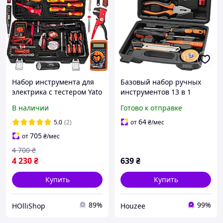
Набор инструмента для
Базовый набор ручных
электрика с тестером Yato
инструментов 13 в 1
YT-39009 68 элементов в
RioTinto для электриков и
В наличии
Готово к отправке
кейсе
домашних ремонтов с
ящиком хранения
64
5.0
(2)
от
₴
/мес
705
от
₴
/мес
4 700
₴
4 230
₴
639
₴
Купить
Купить
89%
99%
HOlliShop
Houzee