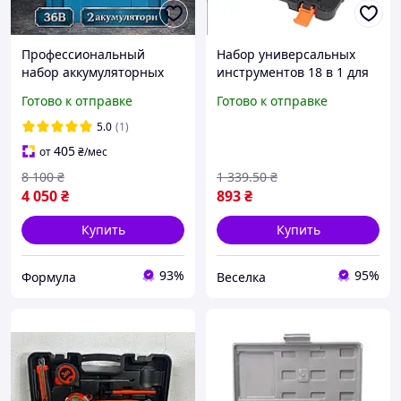
Профессиональный
Набор универсальных
набор аккумуляторных
инструментов 18 в 1 для
инструментов 3в1 для
дома и дачи в кейсе с
Готово к отправке
Готово к отправке
стройки и ремонта Набор
отвертками
с шуруповертом
плоскогубцами и
5.0
(1)
болгаркой и гайковертом
гаечными ключами
405
от
₴
/мес
в кейсе
FLAME
8 100
₴
1 339
.50
₴
4 050
₴
893
₴
Купить
Купить
93%
95%
Формула
Веселка