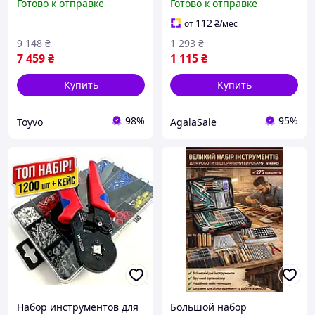
Готово к отправке
Готово к отправке
Toyvoo Набір інструментів
M5-M12, 131 предмет, в
акумуляторний 5в1 з
кейсе
112
от
₴
/мес
зручним кейсом для
9 148
₴
1 293
₴
7 459
₴
1 115
₴
Купить
Купить
98%
95%
Toyvo
AgalaSale
Набор инструментов для
Большой набор