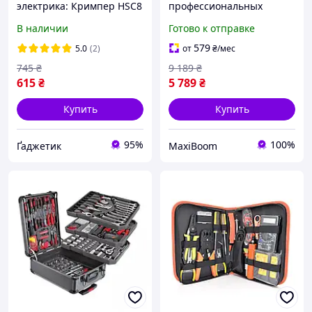
электрика: Кримпер HSC8
профессиональных
6-4А (0.25 10 мм2) + набор
инструментов для
В наличии
Готово к отправке
наконечников НШВИ
обработки кожаных
1200 шт в кейсе,
изделий 273 предмета
579
5.0
(2)
от
₴
/мес
Облегающие клещи
Набор кожевника в кейсе
745
₴
9 189
₴
615
₴
5 789
₴
Купить
Купить
95%
100%
Ґаджетик
MaxiBoom