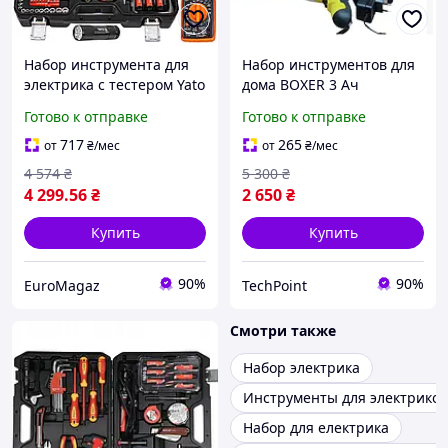
Набор инструмента для
Набор инструментов для
электрика с тестером Yato
дома BOXER 3 Ач
YT-39009 68 элементов в
Аккумуляторный
Готово к отправке
Готово к отправке
кейсе
элкктроинструмент24 В
Профессиональный
717
265
от
₴
/мес
от
₴
/мес
комплект
4 574
₴
5 300
₴
электроинструментов в
4 299
.56
₴
2 650
₴
кейсе
Купить
Купить
90%
90%
EuroMagaz
TechPoint
Смотри также
Набор электрика
Инструменты для электриков
Набор для електрика