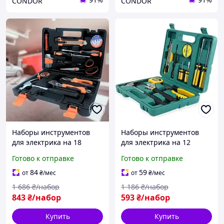
CONDOR
CONDOR
Наборы инструментов
Наборы инструментов
для электрика на 18
для электрика на 12
предметов в кейсе BUN-
предметов в кейсе BUN-
Готово к отправке
Готово к отправке
547
557
84
59
от
₴
/мес
от
₴
/мес
1 686
₴/набор
1 186
₴/набор
843
₴/набор
593
₴/набор
Купить
Купить