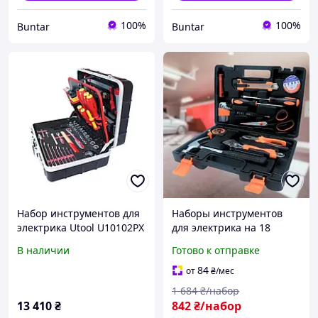
100%
100%
Buntar
Buntar
Набор инструментов для
Наборы инструментов
электрика Utool U10102PX
для электрика на 18
в алюминиевом кейсе 125
предметов в кейсе BLK-
В наличии
Готово к отправке
штук
632
84
от
₴
/мес
1 684
₴/набор
13 410
₴
842
₴/набор