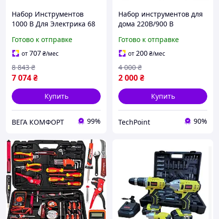
Набор Инструментов
Набор инструментов для
1000 В Для Электрика 68
дома 220В/900 В
шт YATO (YT-39009)
(болгарка + перфоратор)
Готово к отправке
Готово к отправке
Инструменты в кейсе
Многофункциональный
707
200
от
₴
/мес
от
₴
/мес
набор инструментов
8 843
₴
4 000
₴
7 074
₴
2 000
₴
Купить
Купить
99%
90%
ВЕГА КОМФОРТ
TechPoint