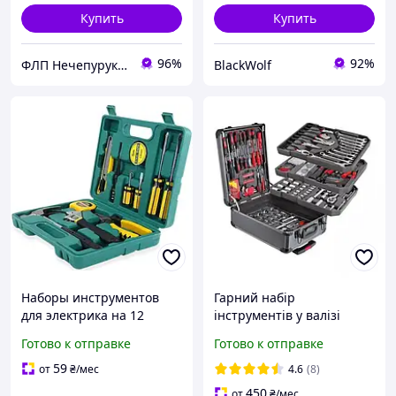
Купить
Купить
96%
92%
ФЛП Нечепурук Александра Витальевна
BlackWolf
Наборы инструментов
Гарний набір
для электрика на 12
інструментів у валізі
предметов в кейсе BLK-
Професійний набір
Готово к отправке
Готово к отправке
642
Ключів для Авто в Кейсі
Набори ручного
59
от
₴
/мес
4.6
(8)
інструменту 399од
450
от
₴
/мес