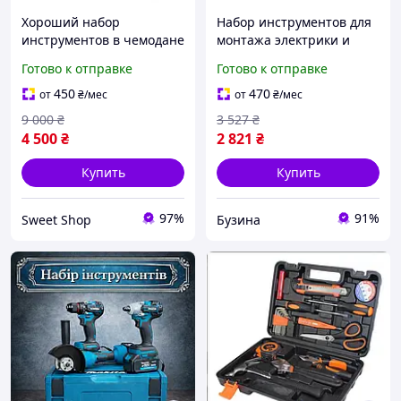
Хороший набор
Набор инструментов для
инструментов в чемодане
монтажа электрики и
Профессиональный
слаботочных систем poso
Готово к отправке
Готово к отправке
набор Ключов для Авто в
15в1 кусачки индикатор
Кейсе Наборы ручного
паяльник пинцет buzyna
450
470
от
₴
/мес
от
₴
/мес
инструмента 399од
9 000
₴
3 527
₴
4 500
₴
2 821
₴
Купить
Купить
97%
91%
Sweet Shop
Бузина