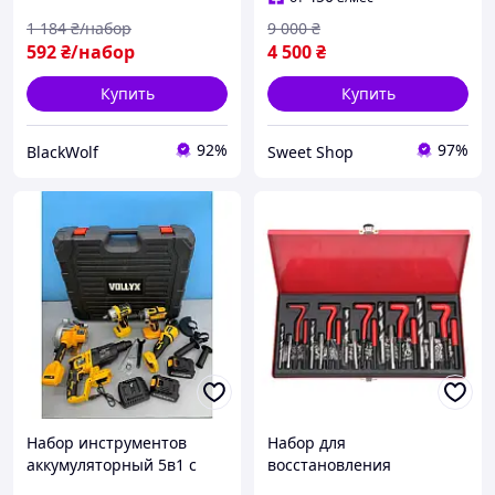
1 184
₴/набор
9 000
₴
592
₴/набор
4 500
₴
Купить
Купить
92%
97%
BlackWolf
Sweet Shop
Набор инструментов
Набор для
аккумуляторный 5в1 с
восстановления
удобным кейсом для дома
поврежденной резьбы