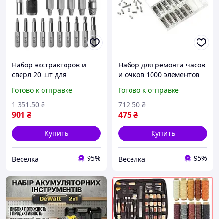
Набор экстракторов и
Набор для ремонта часов
сверл 20 шт для
и очков 1000 элементов
поврежденных винтов и
гвинтов гайок шайб с
Готово к отправке
Готово к отправке
болтов из CrMo стали в
отверткой в кейсе FLAME
кейсе FLAME
1 351
.50
₴
712
.50
₴
901
₴
475
₴
Купить
Купить
95%
95%
Веселка
Веселка