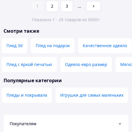
1
2
3
...
Показано 1 - 29 товаров из 6000+
Смотри также
Плед 3d
Плед на подарок
Качественное одеяло
Плед с яркой печатью
Одеяло евро размер
Мягко
Популярные категории
Пледы и покрывала
Игрушки для самых маленьких
Покупателям