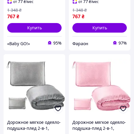
универсальное для
универсальное для
77
77
от
₴
/мес
от
₴
/мес
путешествий
путешествий faraon
1 348
₴
1 348
₴
767
₴
767
₴
Купить
Купить
95%
97%
«Baby GO!»
Фараон
Дорожное мягкое одеяло-
Дорожное мягкое одеяло-
подушка-плед 2-в-1,
подушка-плед 2-в-1,