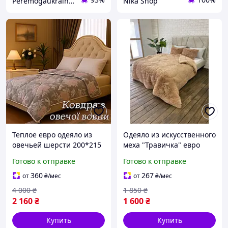
Peremogaukraine.com Милитарные товары и снаряжение
Nika Shop
Теплое евро одеяло из
Одеяло из искусственного
овечьей шерсти 200*215
меха "Травичка" евро
стеганые, легкие ,мягкие,
размер кофейного цвета.
Готово к отправке
Готово к отправке
зимние одеяла из
Мягкое и теплое одеяло с
овечьей шерсти от
длинным ворсом
360
267
от
₴
/мес
от
₴
/мес
производителя
4 000
₴
1 850
₴
2 160
₴
1 600
₴
Купить
Купить