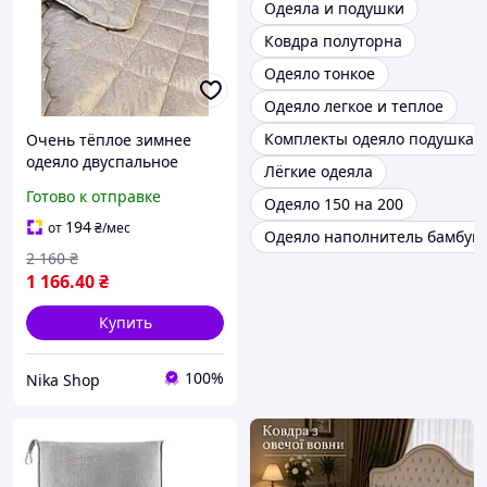
Одеяла и подушки
Ковдра полуторна
Одеяло тонкое
Одеяло легкое и теплое
Комплекты одеяло подушка
Очень тёплое зимнее
одеяло двуспальное
Лёгкие одеяла
180*215 овчина ,
Готово к отправке
Одеяло 150 на 200
стёбаное. Мягкие теплые
зимние одеяла от
194
от
₴
/мес
Одеяло наполнитель бамбук
производителя
2 160
₴
1 166
.40
₴
Купить
100%
Nika Shop