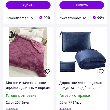
Купить
Купить
99%
99%
"Sweethome" Товари для дому
"Sweethome" Товари для дому
Мягкое и качественное
Дорожное мягкое одеяло-
одеяло с длинным ворсом
подушка-плед 2-в-1,
из искусственного меха
фланель, тёмно-синее
Готово к отправке
Готово к отправке
"Травичка" евро размер
KT7003904
малинового цвета
универсальное для
267
77
от
₴
/мес
от
₴
/мес
путешествий
1 850
₴
1 348
₴