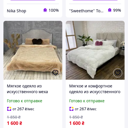
100%
99%
Nika Shop
"Sweethome" Товари для дому
Мягкое одеяло из
Мягкое и комфортное
искусственного меха
одеяло из искусственного
"Травичка" евро размер
меха "Травичка" евро
Готово к отправке
Готово к отправке
бежевого цвета. Нежное
размер белого цвета с
одеяло с длинным ворсом
длинным ворсом.
267
267
от
₴
/мес
от
₴
/мес
1 850
₴
1 850
₴
1 600
₴
1 600
₴