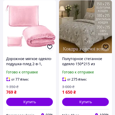
Дорожное мягкое одеяло-
Полуторное стеганное
подушка-плед 2-в-1,
одеяло 150*215 из
фланель, розовый
натуральной овечьей
Готово к отправке
Готово к отправке
KT7003901
шерсти от производителя
универсальное для
Теплые мягкие одеяла
77
275
от
₴
/мес
от
₴
/мес
путешествий
1 350
₴
3 000
₴
769
₴
1 650
₴
Купить
Купить
93%
100%