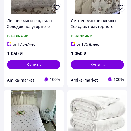
Летнее мягкое одеяло
Летнее мягкое одеяло
Холодок полуторного
Холодок полуторного
размера 150х210 см.
размера 150х210 см.
В наличии
В наличии
класса "А"
высшего класса
175
175
от
₴
/мес
от
₴
/мес
1 050
₴
1 050
₴
Купить
Купить
100%
100%
Amika-market
Amika-market