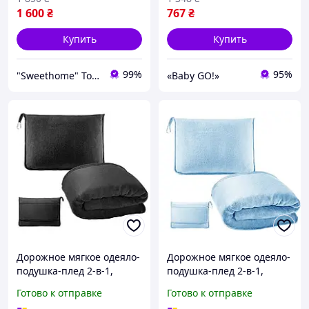
1 600
₴
767
₴
Купить
Купить
99%
95%
"Sweethome" Товари для дому
«Baby GO!»
Дорожное мягкое одеяло-
Дорожное мягкое одеяло-
подушка-плед 2-в-1,
подушка-плед 2-в-1,
фланель, чёрный
фланель, голубой
Готово к отправке
Готово к отправке
KT7003902
KT7003903