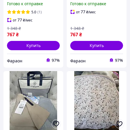
фланель, светло-серый
фланель, розовый
Готово к отправке
Готово к отправке
KT7003905
KT7003901
универсальное для
универсальное для
77
5.0
(1)
от
₴
/мес
путешествий faraon
путешествий faraon
77
от
₴
/мес
1 348
₴
1 348
₴
767
₴
767
₴
Купить
Купить
97%
97%
Фараон
Фараон