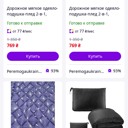
Дорожное мягкое одеяло-
Дорожное мягкое одеяло-
подушка-плед 2-в-1,
подушка-плед 2-в-1,
фланель, тёмно-синее
фланель, голубой
Готово к отправке
Готово к отправке
KT7003904
KT7003903
универсальное для
универсальное для
77
77
от
₴
/мес
от
₴
/мес
путешествий faraon
путешествий
1 350
₴
1 350
₴
769
₴
769
₴
Купить
Купить
93%
93%
Peremogaukraine.com Милитарные товары и снаряжение
Peremogaukraine.com Милитарные товары и снаряжение