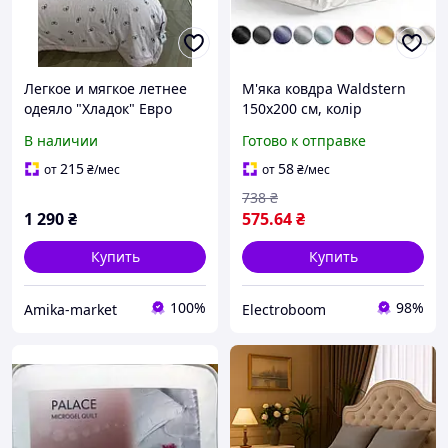
Легкое и мягкое летнее
М'яка ковдра Waldstern
одеяло "Хладок" Евро
150x200 см, колір
размера 200х230 см. для
бежевий
В наличии
Готово к отправке
комфортного сна
215
58
от
₴
/мес
от
₴
/мес
738
₴
1 290
₴
575
.64
₴
Купить
Купить
100%
98%
Amika-market
Electroboom