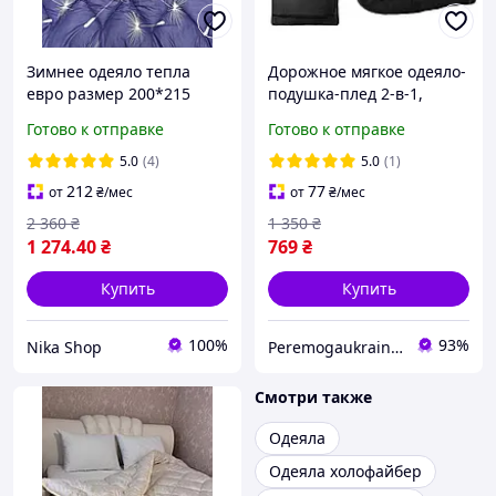
Зимнее одеяло тепла
Дорожное мягкое одеяло-
евро размер 200*215
подушка-плед 2-в-1,
Теплые зимние мягкие
фланель, чёрный
Готово к отправке
Готово к отправке
одеяла Зимнее одеяло
KT7003902
хорошего качества от
универсальное для
5.0
(4)
5.0
(1)
производителя
путешествий faraon
212
77
от
₴
/мес
от
₴
/мес
2 360
₴
1 350
₴
1 274
.40
₴
769
₴
Купить
Купить
100%
93%
Nika Shop
Peremogaukraine.com Милитарные товары и снаряжение
Смотри также
Одеяла
Одеяла холофайбер