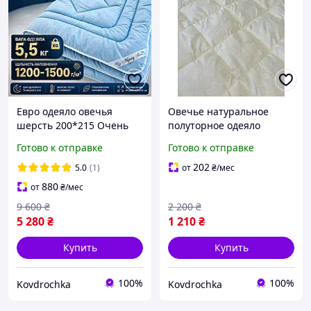
Евро одеяло овечья
Овечье натуральное
шерсть 200*215 Очень
полуторное одеяло
теплое зимнее одеяло из
150*215 Одеяла особо
Готово к отправке
Готово к отправке
овчины от
теплые , зимние, мягкие,
производителя.Теплые
теплые одеяла от
202
5.0
(1)
от
₴
/мес
мягкие одеяла . Украина
производителя
880
от
₴
/мес
9 600
₴
2 200
₴
5 280
₴
1 210
₴
Купить
Купить
100%
100%
Kovdrochka
Kovdrochka