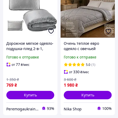
Дорожное мягкое одеяло-
Очень теплое евро
подушка-плед 2-в-1,
одеяло с овечьей
фланель, светло-серый
натуральной шерсти от
Готово к отправке
Готово к отправке
KT7003905
производителя 200*215
универсальное для
Легкие зимние мягкие
77
от
₴
/мес
5.0
(1)
путешествий
одеяла
330
от
₴
/мес
1 350
₴
3 600
₴
769
₴
1 980
₴
Купить
Купить
93%
100%
Peremogaukraine.com Милитарные товары и снаряжение
Nika Shop