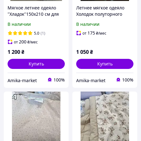
Мягкое летнее одеяло
Летнее мягкое одеяло
"Хладок"150х210 см для
Холодок полуторного
сна
размера 150х210 см.
В наличии
В наличии
175
5.0
(1)
от
₴
/мес
200
от
₴
/мес
1 200
₴
1 050
₴
Купить
Купить
100%
100%
Amika-market
Amika-market