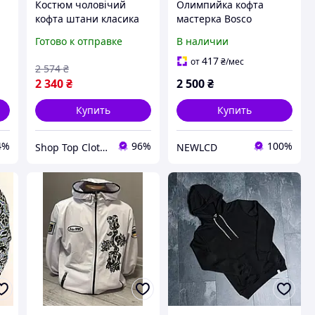
Костюм чоловічий
Олимпийка кофта
кофта штани класика
мастерка Bosco
Shop Top Clothes
Украина Боско Ukraine
Готово к отправке
В наличии
классик 2026/27 /
классик
417
от
₴
/мес
2 574
₴
2 340
₴
2 500
₴
Купить
Купить
4%
96%
100%
Shop Top Clothes
NEWLCD