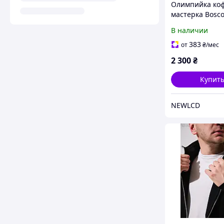
Олимпийка ко
мастерка Bosc
Украина Боско 
В наличии
белая 2026/27 
383
от
₴
/мес
2 300
₴
Купит
NEWLCD