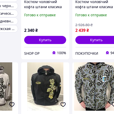
Костюм чоловічий
Костюм чоловічий
Мужские кофты черного цвета повседневные
кофта штани класика
кофта штани класика
SHOP OP
Весенние классические кофты мужские
Готово к отправке
Готово к отправке
Мужская повседневная кофта
2 926
.80
₴
Однотонная мужская кофта
2 340
₴
2 439
₴
Купить
Купить
100%
9
SHOP OP
ПОКУПОЧКИ