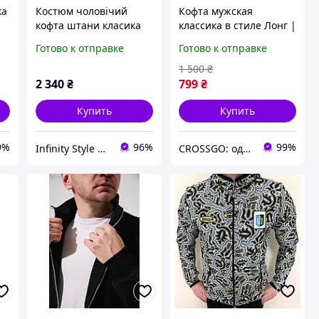
ка
Костюм чоловічий
Кофта мужская
кофта штани класика
классика в стиле Лонг |
Infinity Style Shop
Кофта мужская
Готово к отправке
Готово к отправке
демисезонная
приталенная
1 500
₴
2 340
₴
799
₴
Купить
Купить
9%
96%
99%
Infinity Style Shop - IS°ho
CROSSGO: одежда и обувь для динамичной жизни