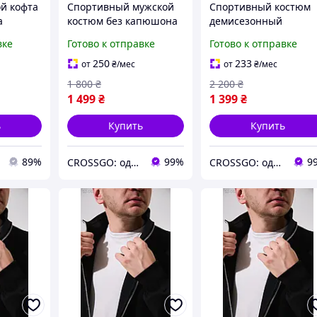
й кофта
Спортивный мужской
Спортивный костюм
а
костюм без капюшона
демисезонный
Классика | Комплект
мужской Классика |
вке
Готово к отправке
Готово к отправке
зипер + брюки +
Кофта без капюшона 
футболка мужские
Брюки + носки в
250
233
от
₴
/мес
от
₴
/мес
ЛЮКС качества
подарок
1 800
₴
2 200
₴
1 499
₴
1 399
₴
ь
Купить
Купить
89%
99%
9
CROSSGO: одежда и обувь для динамичной жизни
CROSSGO: одежда и обувь для динамичной жизни