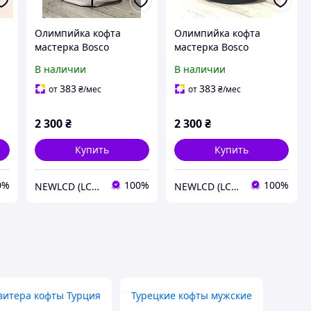
Олимпийка кофта
Олимпийка кофта
мастерка Bosco
мастерка Bosco
e
Украина Боско Ukraine
Украина Боско
В наличии
В наличии
белая 2026/27 / классик
Ukraineчерная 2026/27
/ классик
383
383
от
₴
/мес
от
₴
/мес
2 300
₴
2 300
₴
Купить
Купить
0%
100%
100%
NEWLCD (LCD Экраны) Официальный сайт компании
NEWLCD (LCD Экраны) Официальный сайт компании
витера кофты Турция
Турецкие кофты мужские