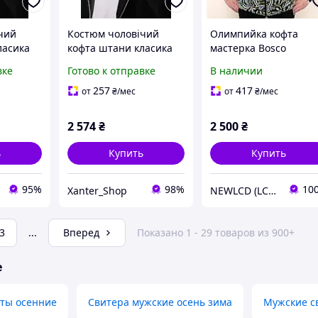
чий
Костюм чоловічий
Олимпийка кофта
ласика
кофта штани класика
мастерка Bosco
Украина Боско Ukrain
вке
Готово к отправке
В наличии
классик 2026/27 /
классик
257
417
от
₴
/мес
от
₴
/мес
2 574
₴
2 500
₴
ь
Купить
Купить
95%
98%
10
Xanter_Shop
NEWLCD (LCD Экраны) Официальный сайт компании
3
...
Вперед
Показано 1 - 29 товаров из 900+
е
ты осенние
Свитера мужские осень зима
Мужские с