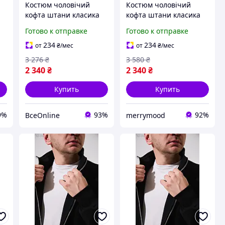
Костюм чоловічий
Костюм чоловічий
кофта штани класика
кофта штани класика
Готово к отправке
Готово к отправке
+
234
234
от
₴
/мес
от
₴
/мес
3 276
₴
3 580
₴
2 340
₴
2 340
₴
Купить
Купить
9%
93%
92%
ВсеOnline
merrymood