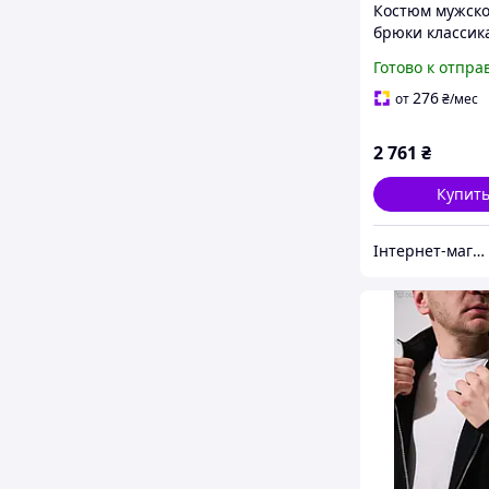
Костюм мужско
брюки классик
Готово к отпра
276
от
₴
/мес
2 761
₴
Купит
Інтернет-магазин OK Shop