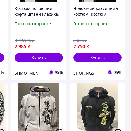
Костюм чоловічий
Чоловічий класичний
кофта штани класика,
костюм, Костюм
Повсякденний
чоловічий кофта
Готово к отправке
Готово к отправке
стильний чоловічий
штани класика,
спортивний костюм
Стильній класичний
костюм чоловічий
3 492
.45
₴
3 025
₴
2 985
₴
2 750
₴
Купить
Купить
5%
95%
95%
SHMOTMEN
SHOPINGS