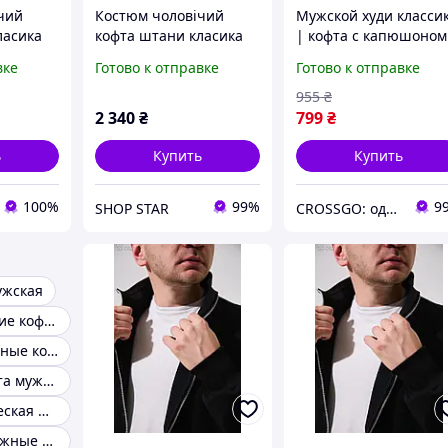
чий
Костюм чоловічий
Мужской худи класси
ласика
кофта штани класика
| кофта с капюшоном
SHOP STAR
мужская
вке
Готово к отправке
Готово к отправке
955
₴
2 340
₴
799
₴
ь
Купить
Купить
100%
99%
9
SHOP STAR
CROSSGO: одежда и обувь для динамичной жизни
ужская
Модные мужские кофты
Мужские стильные кофты
Полосатая кофта мужская
Кофта классическая мужская
Кофты трикотажные мужские