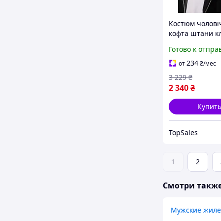
Костюм чолові
кофта штани к
Готово к отпра
234
от
₴
/мес
3 229
₴
2 340
₴
Купит
TopSales
1
2
Смотри такж
Мужские жиле