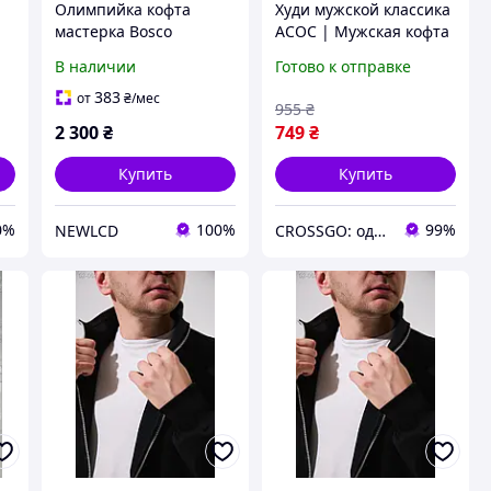
Олимпийка кофта
Худи мужской классика
мастерка Bosco
АСОС | Мужская кофта
e
Украина Боско Ukraine
с капюшоном классика
В наличии
Готово к отправке
белая 2026/27 / классик
ЛЮКС качества
383
от
₴
/мес
955
₴
2 300
₴
749
₴
Купить
Купить
0%
100%
99%
NEWLCD
CROSSGO: одежда и обувь для динамичной жизни