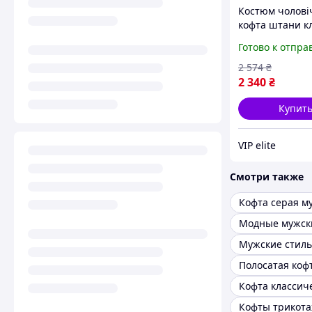
Костюм чолові
кофта штани к
VIP elite
Готово к отпра
2 574
₴
2 340
₴
Купит
VIP elite
Смотри также
Кофта серая м