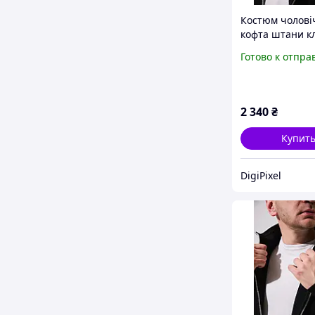
Костюм чолові
кофта штани к
Готово к отпра
2 340
₴
Купит
DigiPixel