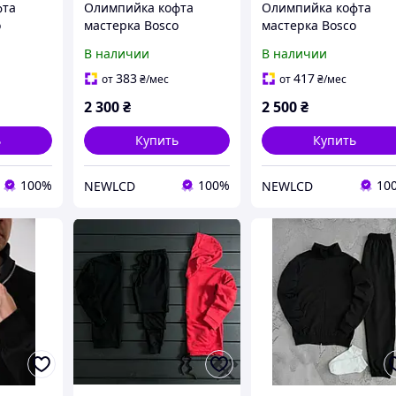
фта
Олимпийка кофта
Олимпийка кофта
o
мастерка Bosco
мастерка Bosco
Ukraine
Украина Боско
Украина Боско Ukrain
В наличии
В наличии
/ классик
Ukraineчерная 2026/27
классик 2026/27 /
/ классик
классик
383
417
от
₴
/мес
от
₴
/мес
2 300
₴
2 500
₴
ь
Купить
Купить
100%
100%
10
NEWLCD
NEWLCD