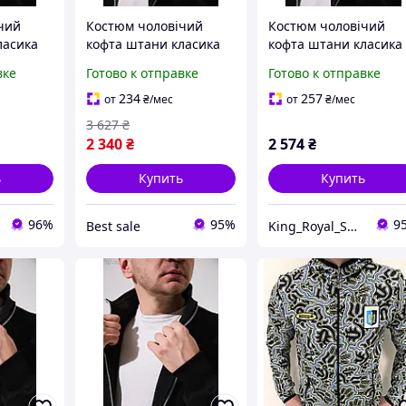
чий
Костюм чоловічий
Костюм чоловічий
ласика
кофта штани класика
кофта штани класика
вке
Готово к отправке
Готово к отправке
234
257
от
₴
/мес
от
₴
/мес
3 627
₴
2 340
₴
2 574
₴
ь
Купить
Купить
96%
95%
9
Best sale
King_Royal_Shop