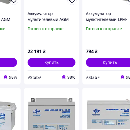
Аккумулятор
Аккумулятор
й AGM
мультигелевый AGM
мультигелевый LPM-
-MG 12 -
LogicPower LPM-MG 12 -
MG 12V - 7 Ah
вке
Готово к отправке
Готово к отправке
200 AH
22 191
₴
794
₴
ь
Купить
Купить
98%
98%
9
⚡Stab⚡
⚡Stab⚡