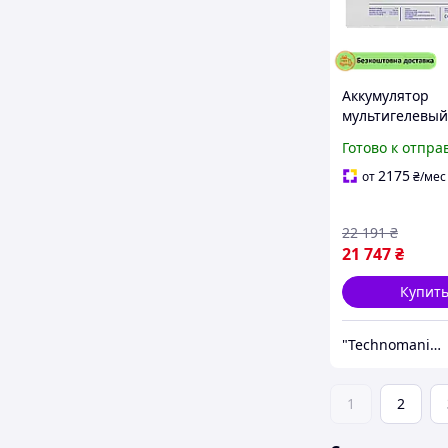
Аккумулятор
мультигелевы
12V 250Ah для
Готово к отпра
солнечных бат
долговечный 8
2175
от
₴
/мес
циклов заряд/
22 191
₴
21 747
₴
Купит
"Technomania" Интернет-магазин
1
2