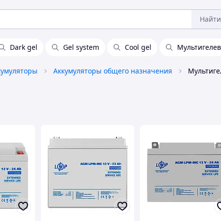
Найти
Dark gel
Gel system
Cool gel
Мультигелев
кумуляторы
Аккумуляторы общего назначения
Мультиг