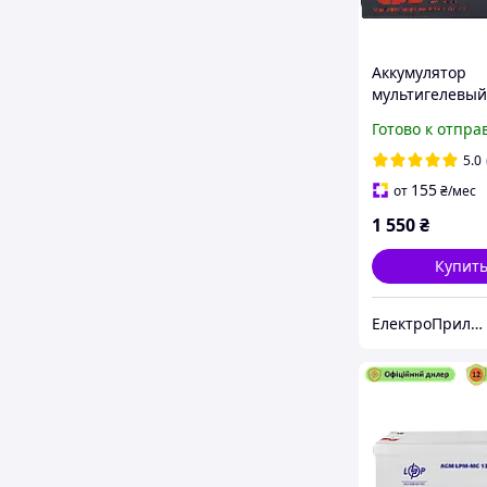
Аккумулятор
мультигелевый
9 Ah HR1234W 
Готово к отпра
5.0
155
от
₴
/мес
1 550
₴
Купит
ЕлектроПриладТехСервіс