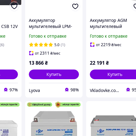
Аккумулятор
Аккумулятор AGM
 CSB 12V
мультигелевый LPM-
мультигелевый
F2 AGM
MG 12V - 200 Ah, AGM,
LogicPower LPM-MG 1
вке
Готово к отправке
Готово к отправке
для бесперебойного
250 Ah новый вес 63.
питания
кг размеры
2219
(6)
5.0
(1)
от
₴
/мес
268x522x220 мм
2311
от
₴
/мес
13 866
₴
22 191
₴
ь
Купить
Купить
97%
98%
9
Lyova
Vkladovke.com.ua