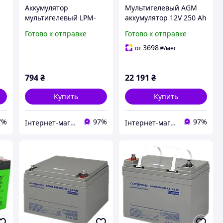
Аккумулятор
Мультигелевый AGM
мультигелевый LPM-
аккумулятор 12V 250 Ah
MG 12V - 7 Ah
для систем
Готово к отправке
Готово к отправке
видеонаблюдения, UPS
и альтернативных
3698
от
₴
/мес
источников питания
794
₴
22 191
₴
Купить
Купить
7%
97%
97%
Інтернет-магазин "Цифродім"
Інтернет-магазин "Цифродім"