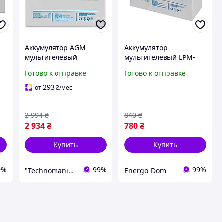
Аккумулятор AGM
Аккумулятор
мультигелевый
мультигелевый LPM-
LogicPower LPM-MG 12V
MG 12V - 7 Ah
Готово к отправке
Готово к отправке
26 Ah под болт М5
устойчивый к высоким
293
от
₴
/мес
нагрузкам
2 994
₴
840
₴
2 934
₴
780
₴
Купить
Купить
9%
99%
99%
"Technomania" Интернет-магазин
Energo-Dom