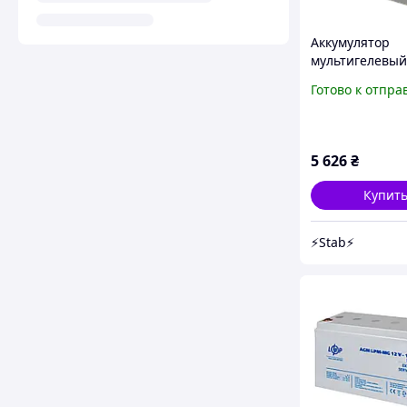
Аккумулятор
мультигелевы
LogicPower LPM
Готово к отпра
65 AH
5 626
₴
Купит
⚡Stab⚡