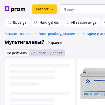
Каталог
Exide gel
Hard gel dis
All season uv gel
Каталог товаров
Электрооборудование
Батареи и ак
Мультигелевый
в Украине
По рейтингу
Дешевле
Дороже