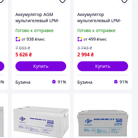
Аккумулятор AGM
Аккумулятор
мультигелевый LPM-
мультигелевый LPM-
MG 12V 65Ah для UPS и
MG 12V - 26 Ah buzyna
Готово к отправке
Готово к отправке
резервного питания
под болт M6
938
499
от
₴
/мес
от
₴
/мес
7 033
₴
3 743
₴
5 626
₴
2 994
₴
Купить
Купить
8%
91%
91%
Бузина
Бузина