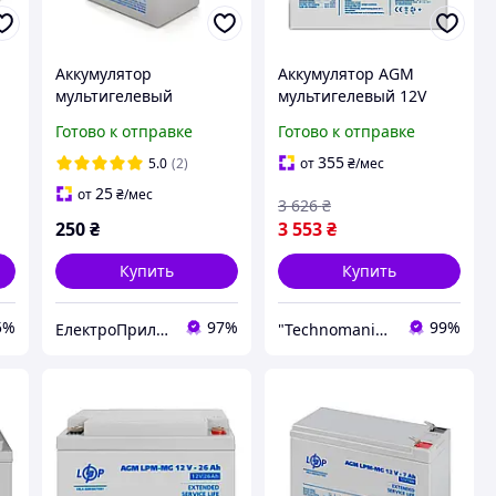
Аккумулятор
Аккумулятор AGM
мультигелевый
мультигелевый 12V
2V
MERLION GP645F1 6V
33Ah для ИБП систем
Готово к отправке
Готово к отправке
9
4.5 Ah AGM (батарея
аварийного освещения
для ИБП)
и солнечных батарей
355
5.0
(2)
от
₴
/мес
800 циклов
25
от
₴
/мес
3 626
₴
250
₴
3 553
₴
Купить
Купить
5%
97%
99%
ЕлектроПриладТехСервіс
"Technomania" Интернет-магазин