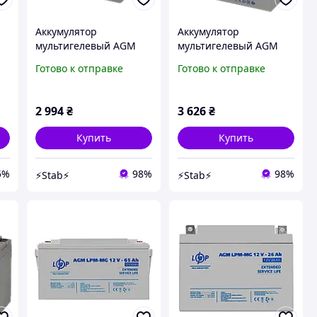
Аккумулятор
Аккумулятор
мультигелевый AGM
мультигелевый AGM
LogicPower LPM-MG 12 -
LogicPower LPM-MG 12 -
Готово к отправке
Готово к отправке
26 AH
33 AH
2 994
₴
3 626
₴
Купить
Купить
5%
98%
98%
⚡Stab⚡
⚡Stab⚡