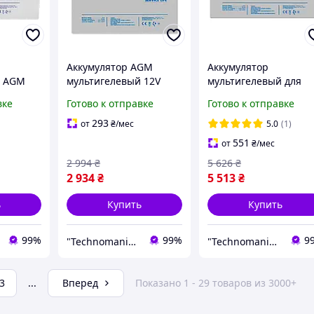
Аккумулятор AGM
Аккумулятор
й AGM
мультигелевый 12V
мультигелевый для
 ИБП и
26Ah 800 циклов для
ИБП LogicPower LPM-
вке
Готово к отправке
Готово к отправке
арей
ИБП солнечных
MG 12V - 65 Ah 800
00
батарей систем
циклов болт М6
293
от
₴
/мес
5.0
(1)
разряд
безопасности
(LP3872)
551
от
₴
/мес
2 994
₴
5 626
₴
2 934
₴
5 513
₴
ь
Купить
Купить
99%
99%
9
"Technomania" Интернет-магазин
"Technomania" Интернет-магазин
3
...
Вперед
Показано 1 - 29 товаров из 3000+