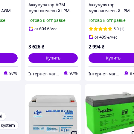
Аккумулятор AGM
Аккумулятор
й AGM
мультигелевый LPM-
мультигелевый LPM-
6 Ah под
MG 12V 33Ah новый
MG 12V - 26 Ah, AGM,
вке
Готово к отправке
Готово к отправке
ресурс циклов 800
герметичный, для
пластиковый корпус
бесперебойного
604
от
₴
/мес
5.0
(1)
питания
499
от
₴
/мес
3 626
₴
2 994
₴
ь
Купить
Купить
97%
97%
9
Інтернет-магазин "Цифродім"
Інтернет-магазин "Цифродім"
el
 system