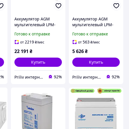
Аккумулятор AGM
Аккумулятор AGM
мультигелевый LPM-
мультигелевый LPM-
2V
MG 250Ah 12V новый
MG 12V 65 Ah новый
Готово к отправке
Готово к отправке
63.9кг 522мм 268мм
800 циклов заряд/
220мм 800 циклов
разряд 18.7 кг
2219
563
от
₴
/мес
от
₴
/мес
заряда
22 191
₴
5 626
₴
Купить
Купить
2%
92%
92%
Priliv интернет-магазин
Priliv интернет-магазин