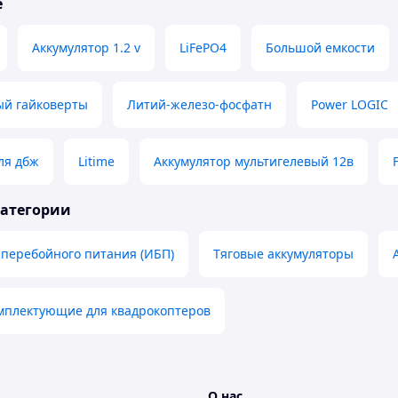
е
Аккумулятор 1.2 v
LiFePO4
Большой емкости
ый гайковерты
Литий-железо-фосфатн
Power LOGIC
ля дбж
Litime
Аккумулятор мультигелевый 12в
категории
перебойного питания (ИБП)
Тяговые аккумуляторы
омплектующие для квадрокоптеров
О нас