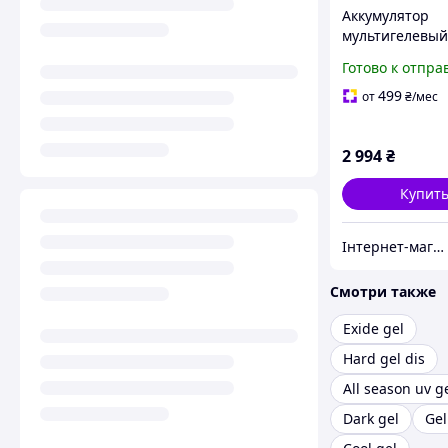
Аккумулятор
мультигелевы
LPM-MG 12V - 2
Готово к отпра
болт М5
499
от
₴
/мес
2 994
₴
Купит
Інтернет-магазин "Цифродім"
Смотри также
Exide gel
Hard gel dis
All season uv g
Dark gel
Gel