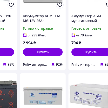
V - 150
Аккумулятор AGM LPM-
Аккумулятор AGM
вый
MG 12V-26Ah
мультигелевый
PM-MG
мультигелевый новый
LogicPower LPM-MG 1
вке
Готово к отправке
Готово к отправке
7
800 циклов заряда
7 Ah 800 циклов 2 кг
7.55кг 12мес 166мм
150x65x90 мм
299
79
от
₴
/мес
от
₴
/мес
175мм 125мм
2 994
₴
794
₴
ь
Купить
Купить
98%
92%
9
Priliv интернет-магазин
Priliv интернет-магазин