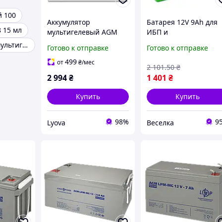
 100
Аккумулятор
Батарея 12V 9Ah для
 15 мл
мультигелевый AGM
ИБП и
LPM-MG 12V - 26 Ah под
видеонаблюдения
G-MLG1290F2 мультигель
Готово к отправке
Готово к отправке
болт М5
герметичная
мультигелевая
499
от
₴
/мес
2 101
.50
₴
надежный источник
2 994
₴
1 401
₴
энергии SPICY
Купить
Купить
98%
9
Lyova
Веселка