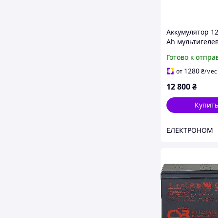
Аккумулятор 12
Ah мультигеле
(AGM 41 кг) L
Готово к отпра
LogicPower 419
1280
от
₴
/мес
12 800
₴
Купит
ЕЛЕКТРОНОМ