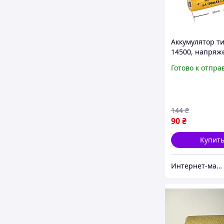
Аккумулятор т
14500, напряж
1.2V, емкость 
Готово к отпра
(2шт)
144
₴
90
₴
Купит
Интернет-магазин "VINT"