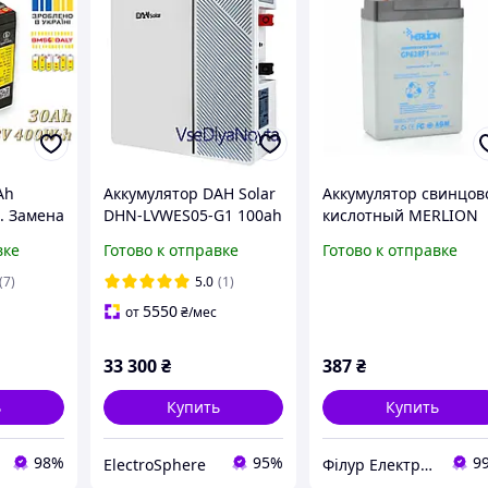
Ah
Аккумулятор DAH Solar
Аккумулятор свинцов
. Замена
DHN-LVWES05-G1 100ah
кислотный MERLION
р 12
51.2V
GP628F1, 6V / 2.8A
вке
Готово к отправке
Готово к отправке
 для
(7)
5.0
(1)
5550
от
₴
/мес
33 300
₴
387
₴
ь
Купить
Купить
98%
95%
9
ElectroSphere
Філур Електрик ЛТД