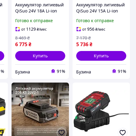
ый
Аккумулятор литиевый
Аккумулятор литиевый
QiSuo 24V 18A Li-ion
QiSuo 24V 15A Li-ion
18650 DC5.5x2.1
18650 с зарядным
Готово к отправке
Готово к отправке
м
большой 120x110x67
устройством 25.2V 3A
мм sea
DC5.5x2.1 мощный
1129
956
от
₴
/мес
от
₴
/мес
fresh
8 469
₴
7 170
₴
6 775
₴
5 736
₴
Купить
Купить
1%
91%
91%
Бузина
Бузина