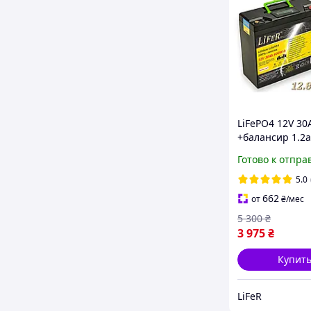
LiFePO4 12V 30
+балансир 1.2а
для аккумулято
Готово к отпра
вольт 18ампер
скутера.
5.0
662
от
₴
/мес
5 300
₴
3 975
₴
Купит
LiFeR