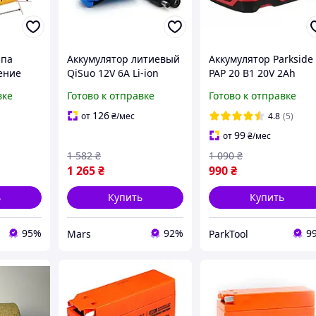
ипа
Аккумулятор литиевый
Аккумулятор Parkside
ение
QiSuo 12V 6A Li-ion
PAP 20 B1 20V 2Ah
700 mAh.
18650 DC5.5x2.1
вке
Готово к отправке
Готово к отправке
55x41x67mm fresh
126
от
₴
/мес
4.8
(5)
99
от
₴
/мес
1 582
₴
1 090
₴
1 265
₴
990
₴
ь
Купить
Купить
95%
92%
9
Mars
ParkTool