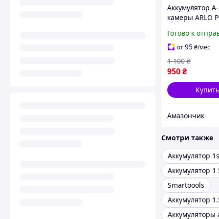
Аккумулятор A-
камеры ARLO P
PRO 2 VMA4400
Готово к отпра
2440mAh, смен
ion, белый
95
от
₴
/мес
1 100
₴
950
₴
Купит
Амазончик
Смотри также
Аккумулятор 1
Smartoools
Аккумулятор 1.
Аккумуляторы а