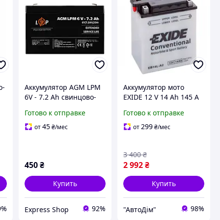
о-
Аккумулятор AGM LPM
Аккумулятор мото
6V - 7.2 Ah свинцово-
EXIDE 12 V 14 Ah 145 A
кислотный ширина 34
(-/+) 134x91x166 мм
Готово к отправке
Готово к отправке
мм длина 151 мм
(EB14L-A2 / YB14L-A2)
высота 94 мм вес 1.07
45
299
от
₴
/мес
от
₴
/мес
кг
3 400
₴
450
₴
2 992
₴
Купить
Купить
9%
92%
98%
Express Shop
"АвтоДім"