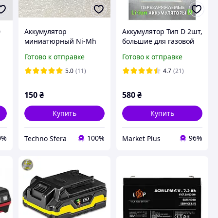
0
Аккумулятор
Аккумулятор Тип D 2шт,
миниатюрный Ni-Mh
большие для газовой
й
80 mAh 1.2V 80H
колонки, (D20, LR20)
Готово к отправке
Готово к отправке
емкость 12000 mWh
1.5V Перезаряжаемая
5.0
(11)
4.7
(21)
Литий-Ионная
батарейка
150
₴
580
₴
Купить
Купить
0%
100%
96%
Techno Sfera
Market Plus