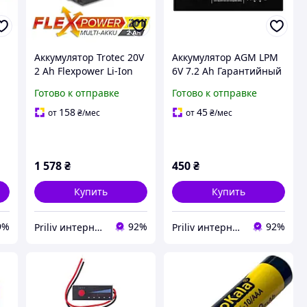
Аккумулятор Trotec 20V
Аккумулятор AGM LPM
2 Ah Flexpower Li-Ion
6V 7.2 Ah Гарантийный
желтый мощность 40Вт
срок 12 мес Ток заряда
Готово к отправке
Готово к отправке
вес 0.422кг
0.72 А Наработка 400
циклов
158
45
от
₴
/мес
от
₴
/мес
1 578
₴
450
₴
Купить
Купить
9%
92%
92%
Priliv интернет-магазин
Priliv интернет-магазин