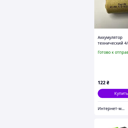
Аккумулятор
технический 4/
1,2V (Ni-Mh )2
Готово к отпра
MastAK
122
₴
Купит
Интернет-магазин "AccuMarket"