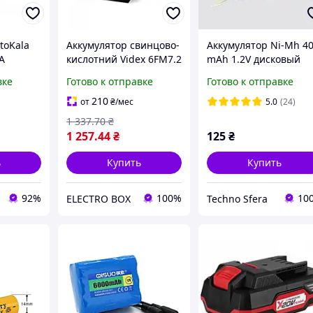
toKala
Аккумулятор свинцово-
Аккумулятор Ni-Mh 4
A
кислотний Videx 6FM7.2
mAh 1.2V дисковый
(Ni-
12V/7.2Ah (6FM7.2 1CB)
память миниатюрны
вке
Готово к отправке
Готово к отправке
м
и 12-
210
от
₴
/мес
5.0
(24)
нтией
1 337
.70
₴
1 257
.44
₴
125
₴
ь
Купить
Купить
92%
100%
10
ELECTRO BOX
Techno Sfera