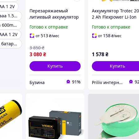
AA 1 2V
Перезаряжаемый
Аккумулятор Trotec 2
Аккумуляторы ааа 1.5 вольта
литиевый аккумулятор
2 Ah Flexpower Li-Ion
QiSuo 12V 18Ah блок
желтый/черный 40 В
Аккумулятор аа 600mah 1.2 v
Готово к отправке
Готово к отправке
питания 12 В с
быстрая зарядка 1 ча
AAA 1 2V
элементами DC 18650
513
158
от
₴
/мес
от
₴
/мес
5.5x2.1 pelican
Акумуляторная батарея
3 850
₴
3 080
₴
1 578
₴
Купить
Купить
91%
9
Бузина
Priliv интернет-магазин