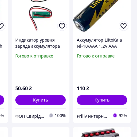
Индикатор уровня
Аккумулятор LiitoKala
Ah
заряда аккумулятора
Ni-10/AAA 1.2V AAA
1S, 3.3-4.2V, для Li-ion
1000mAh батарея NiMH
Готово к отправке
Готово к отправке
аккумуляторов
низкосамозарядный
800-1200 циклов
50
.60
₴
110
₴
Купить
Купить
9%
100%
92%
ФОП Свирідов Юрій Іванович
Priliv интернет-магазин