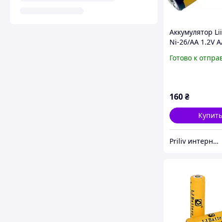
Аккумулятор Lii
Ni-26/AA 1.2V A
2600mAh NiMH 
Готово к отпра
26/AA) с низки
саморазрядом 
месячной гара
160
₴
Купит
Priliv интернет-магазин