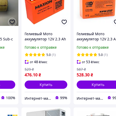
Гелиевый Мото
Гелиевый Мото
5 Sub-c
аккумулятор 12V 2.3 Ah
аккумулятор 12V 2.3 
100mAh
MAXION аккумулятор
OUTDO аккумулятор
вке
Готово к отправке
Готово к отправке
для скутера GT4B-5
для скутера GT4B-5
5.0
(1)
5.0
(1)
48
53
от
₴
/мес
от
₴
/мес
529
₴
587
₴
476
.10
₴
528
.30
₴
ь
Купить
Купить
100%
99%
9
Интернет-магазин "doitshop"
Интернет-магазин "doitshop"