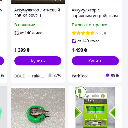
0V
Аккумулятор литиевый
Аккумулятор с
20В KS 20V2-1
зарядным устройством
т
PARKSIDE PAP 202 A1
В наличии
Готово к отправке
с
20V 2Ah новая модель
140
от
₴
/мес
5.0
(3)
149
от
₴
/мес
1 399
₴
1 490
₴
Купить
Купить
2%
87%
99%
DBUD — твій правильний вибір.
ParkTool