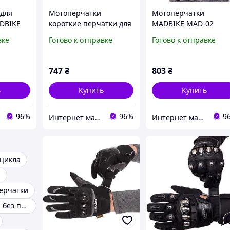
для
Мотоперчатки
Мотоперчатки
DBIKE
короткие перчатки для
MADBIKE MAD-02
 черный
мотокросса MADBIKE
размер M цвет черн
вке
Готово к отправке
Готово к отправке
MAD-62 размер M цвет
черный-синий
747
₴
803
₴
ь
Купить
Купить
96%
96%
9
Интернет магазин SportOK
Интернет магазин SportOK
цикла
и
ерчатки
Мото перчатки без пальцев