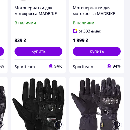
Мотоперчатки для
Мотоперчатки для
мотокросса MADBIKE
мотокросса MADBIKE
и
текстильные MAD-14
кожаные MAD-57 (L-
В наличии
В наличии
(L-XXL, черный)
XXL, черный)
333
от
₴
/мес
839
₴
1 999
₴
Купить
Купить
4%
94%
94%
Sportteam
Sportteam