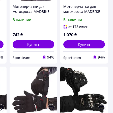
Мотоперчатки для
Мотоперчатки для
мотокросса MADBIKE
мотокросса MADBIKE
ый
всесезонные MAD-02
всесезонные MAD-02L
В наличии
В наличии
(M -XXL)
(M-XXL, черный)
178
от
₴
/мес
742
₴
1 070
₴
Купить
Купить
6%
94%
94%
Sportteam
Sportteam