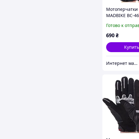
Мотоперчатки
MADBIKE BC-46
размер L цвет
Готово к отпра
синий
690
₴
Купит
Интернет магазин SportOK