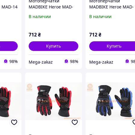
Мотоперчатки
Мотоперчатки
e MAD-14
MADBIKE Heroe MAD-
MADBIKE Heroe MAD-
k-White
04-BK размер L Black-
04-BK размер XL Black
В наличии
В наличии
White
White
712
₴
712
₴
ь
Купить
Купить
98%
98%
9
Mega-zakaz
Mega-zakaz