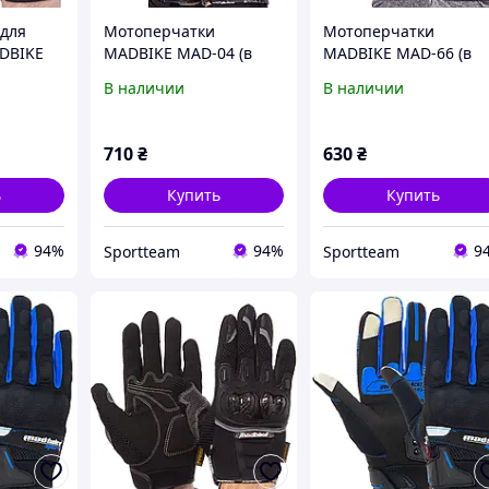
для
Мотоперчатки
Мотоперчатки
DBIKE
MADBIKE MAD-04 (в
MADBIKE MAD-66 (в
9 (М-
наличии размеры L-
наличии размеры М-
В наличии
В наличии
XXL) Черно-белый
XL) Черный
710
₴
630
₴
ь
Купить
Купить
94%
94%
9
Sportteam
Sportteam