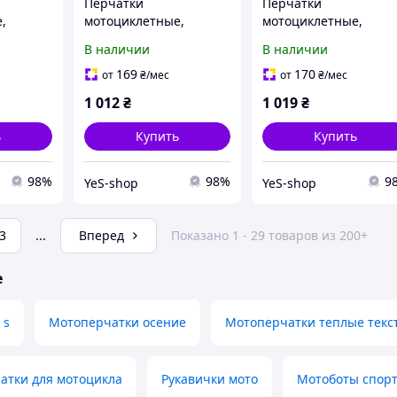
Перчатки
Перчатки
,
мотоциклетные,
мотоциклетные,
рно-
теплые M-Чёрно-
теплые M-Чёрно-
В наличии
В наличии
Красные
Синие
169
170
от
₴
/мес
от
₴
/мес
1 012
₴
1 019
₴
ь
Купить
Купить
98%
98%
9
YeS-shop
YeS-shop
3
...
Вперед
Показано 1 - 29 товаров из 200+
е
 s
Мотоперчатки осение
Мотоперчатки теплые текс
атки для мотоцикла
Рукавички мото
Мотоботы спор