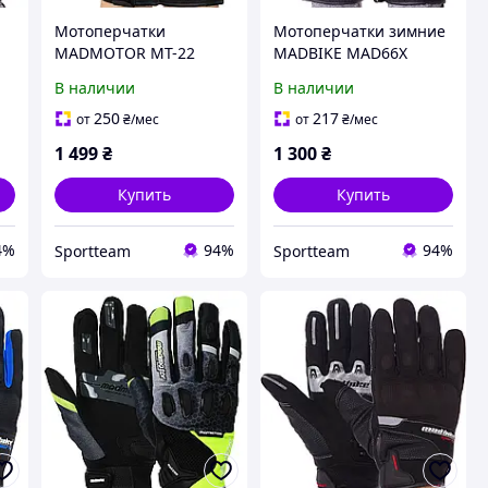
Мотоперчатки
Мотоперчатки зимние
MADMOTOR MT-22
MADBIKE MAD66X
кожа (в наличии
Черный (в наличии
В наличии
В наличии
размеры М-ХL)
размеры М-XL)
250
217
от
₴
/мес
от
₴
/мес
1 499
₴
1 300
₴
Купить
Купить
4%
94%
94%
Sportteam
Sportteam