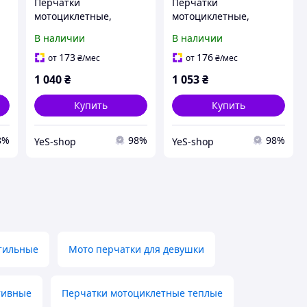
Перчатки
Перчатки
мотоциклетные,
мотоциклетные,
теплые XXL-Чёрно-
теплые L-Чёрно-
В наличии
В наличии
Синие
Красные
173
176
от
₴
/мес
от
₴
/мес
1 040
₴
1 053
₴
Купить
Купить
8%
98%
98%
YeS-shop
YeS-shop
тильные
Мото перчатки для девушки
тивные
Перчатки мотоциклетные теплые