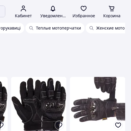
Кабинет
Уведомления
Избранное
Корзина
орукавиці
Теплые мотоперчатки
Женские мото п