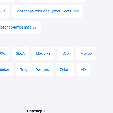
вые
Мотоперчатки с защитой костяшек
мотоперчатки mad 07
00%
SECA
Madbike
F.O.X
Мотор
obiker
Troy Lee Designs
Zelart
AD
Партнеры