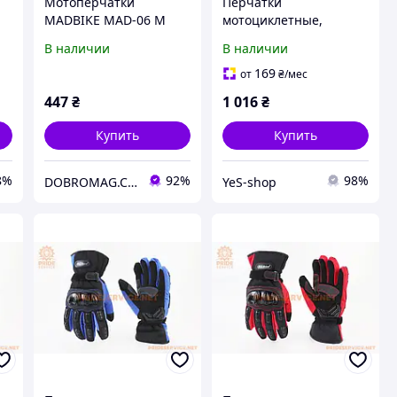
Мотоперчатки
Перчатки
MADBIKE MAD-06 M
мотоциклетные,
-
Черный
теплые M-Черно-
В наличии
В наличии
Красные
169
от
₴
/мес
447
₴
1 016
₴
Купить
Купить
8%
92%
98%
DOBROMAG.COM.UA - ДОБРОМАГ
YeS-shop