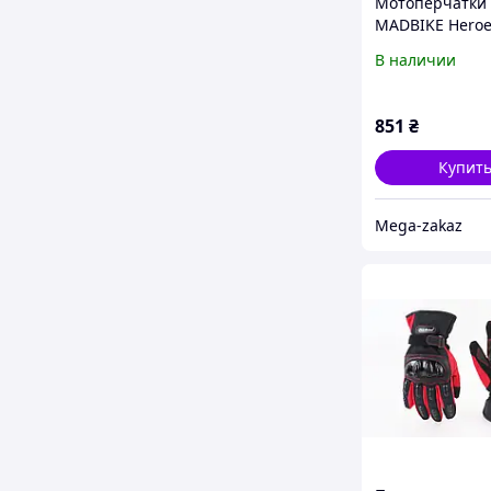
Мотоперчатки
MADBIKE Hero
размер XL Blac
В наличии
851
₴
Купит
Mega-zakaz