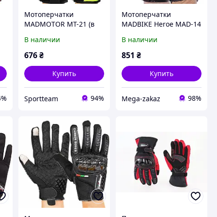
Мотоперчатки
Мотоперчатки
MADMOTOR MT-21 (в
MADBIKE Heroe MAD-14
наличии размеры М-L)
размер L Black-White
В наличии
В наличии
676
₴
851
₴
Купить
Купить
4%
94%
98%
Sportteam
Mega-zakaz