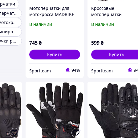
ерчатки
Мотоперчатки для
Кроссовые
Женские мото перчатки
мотокросса MADBIKE
мотоперчатки
текстильные MAD-03
MADBIKE MAD-10C (L 
Перчатки для мотокросса
В наличии
В наличии
(M-XXL, черный)
XXL, черный)
Зимняя мотоэкипировка
Перчатки на ручки руля
745
₴
599
₴
Купить
Купить
94%
9
Sportteam
Sportteam