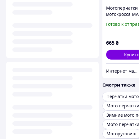
Мотоперчатки 
мотокросса MA
размер M цвет
Готово к отпра
MAD-66
665
₴
Купит
Интернет магазин SportOK
Смотри также
Перчатки мото
Мото перчатк
Зимние мото п
Моторукавиці