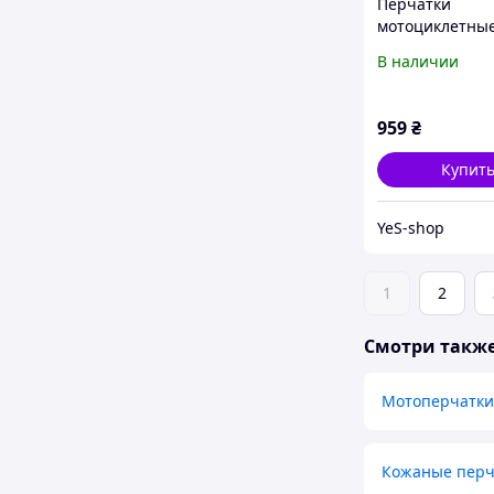
Перчатки
мотоциклетные
теплые XXL-Че
В наличии
Красные
959
₴
Купит
YeS-shop
1
2
Смотри такж
Мотоперчатки
Кожаные перч