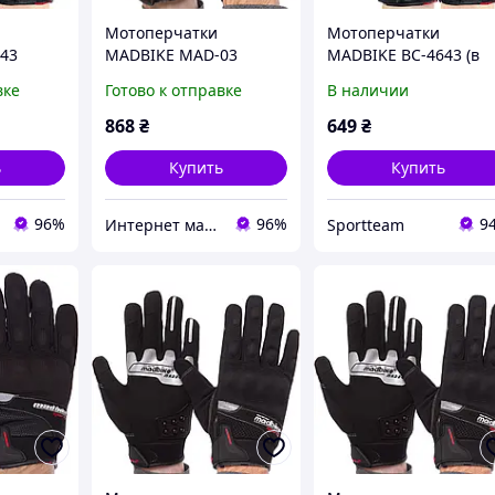
Мотоперчатки
Мотоперчатки
43
MADBIKE MAD-03
MADBIKE BC-4643 (в
 черный-
размер L
наличии только
вке
Готово к отправке
В наличии
размер L)
868
₴
649
₴
ь
Купить
Купить
96%
96%
9
Интернет магазин SportOK
Sportteam