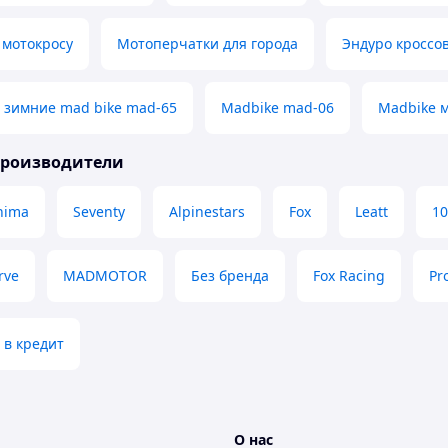
 мотокросу
Мотоперчатки для города
Эндуро кроссо
 зимние mad bike mad-65
Madbike mad-06
Madbike 
производители
hima
Seventy
Alpinestars
Fox
Leatt
1
rve
MADMOTOR
Без бренда
Fox Racing
Pr
 в кредит
О нас