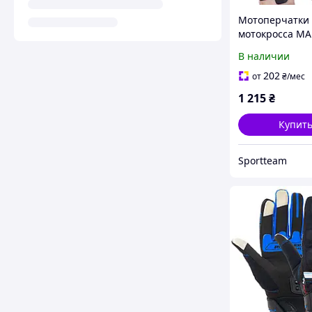
Мотоперчатки 
мотокросса MA
кожаные MAD-5
В наличии
XXL, черный)
202
от
₴
/мес
1 215
₴
Купит
Sportteam