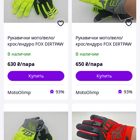
Рукавички мото/вело/
Рукавички мото/вело/
крос/ендуро FOX DIRTPAW
крос/ендуро FOX DIRTPAW
RACE GLOVE Flo Салатові
RACE GLOVE Flo Салатові
В наличии
В наличии
(яскраво зелені) з сірим
(яскраво зелені) з сірим
р.S
р.L
630
₴/пара
650
₴/пара
Купить
Купить
93%
93%
MotoOlimp
MotoOlimp