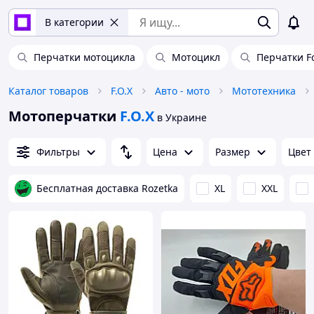
В категории
Перчатки мотоцикла
Мотоцикл
Перчатки F
Каталог товаров
F.O.X
Авто - мото
Мототехника
Мотоперчатки
F.O.X
в Украине
Фильтры
Цена
Размер
Цвет
Бесплатная доставка Rozetka
XL
XXL