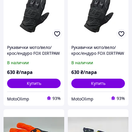
Рукавички мото/вело/
Рукавички мото/вело/
крос/ендуро FOX DIRTPAW
крос/ендуро FOX DIRTPAW
RACE GLOVE Flo ЧОРНІ р. L
RACE GLOVE Flo ЧОРНІ р.
В наличии
В наличии
XL
630
₴/пара
630
₴/пара
Купить
Купить
93%
93%
MotoOlimp
MotoOlimp