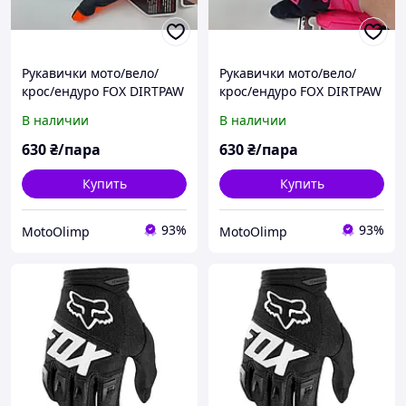
Рукавички мото/вело/
Рукавички мото/вело/
крос/ендуро FOX DIRTPAW
крос/ендуро FOX DIRTPAW
RACE GLOVE Flo
RACE GLOVE Flo Чорно/
В наличии
В наличии
Помаранчевіз чорним р.
рожеві розмір М
XL
630
₴/пара
630
₴/пара
Купить
Купить
93%
93%
MotoOlimp
MotoOlimp