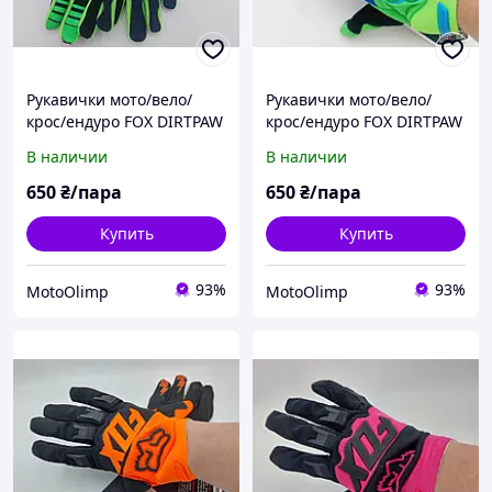
Рукавички мото/вело/
Рукавички мото/вело/
крос/ендуро FOX DIRTPAW
крос/ендуро FOX DIRTPAW
RACE GLOVE Flo Зелені з
RACE GLOVE Flo Зелені з
В наличии
В наличии
синім р.М JC-27
синім р.XL JC-27
650
₴/пара
650
₴/пара
Купить
Купить
93%
93%
MotoOlimp
MotoOlimp