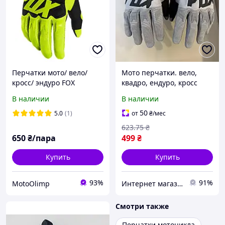
Перчатки мото/ вело/
Мото перчатки. вело,
кросс/ эндуро FOX
квадро, ендуро, кросс
DIRTPAW RACE GLOVE Flo
перчатки FOX
В наличии
В наличии
Салатовые (ярко зеленые)
р.М
50
5.0
(1)
от
₴
/мес
623
.75
₴
650
₴/пара
499
₴
Купить
Купить
93%
91%
MotoOlimp
Интернет магазин Prestige Life
Смотри также
Перчатки мотоцикла