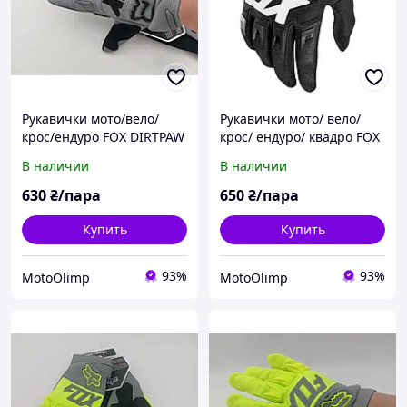
Рукавички мото/вело/
Рукавички мото/ вело/
крос/ендуро FOX DIRTPAW
крос/ ендуро/ квадро FOX
RACE GLOVE Flo СІРІ р. XL
DIRTPAW RACE GLOVE Flo
В наличии
В наличии
XXL
630
₴/пара
650
₴/пара
Купить
Купить
93%
93%
MotoOlimp
MotoOlimp