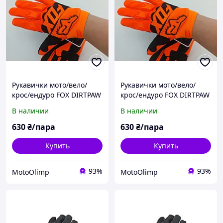
Рукавички мото/вело/
Рукавички мото/вело/
крос/ендуро FOX DIRTPAW
крос/ендуро FOX DIRTPAW
RACE GLOVE Flo
RACE GLOVE Flo
В наличии
В наличии
Помаранчеві р. L
Помаранчеві р. XL
630
₴/пара
630
₴/пара
Купить
Купить
93%
93%
MotoOlimp
MotoOlimp