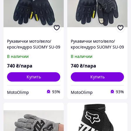
Рукавички мото/вело/
Рукавички мото/вело/
крос/ендуро SUOMY SU-09
крос/ендуро SUOMY SU-09
Чорні розмір L
Чорні розмір XL
В наличии
В наличии
740
₴/пара
740
₴/пара
Купить
Купить
93%
93%
MotoOlimp
MotoOlimp