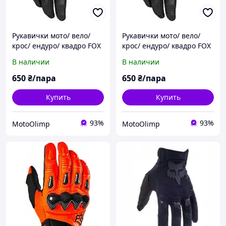
Рукавички мото/ вело/
Рукавички мото/ вело/
крос/ ендуро/ квадро FOX
крос/ ендуро/ квадро FOX
DIRTPAW RACE GLOVE Flo L
DIRTPAW RACE GLOVE Flo
В наличии
В наличии
XL
650
₴/пара
650
₴/пара
Купить
Купить
93%
93%
MotoOlimp
MotoOlimp