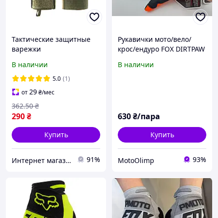
Тактические защитные
Рукавички мото/вело/
варежки
крос/ендуро FOX DIRTPAW
RACE GLOVE Flo
В наличии
В наличии
Помаранчевіз чорним р.
M
5.0
(1)
29
от
₴
/мес
362
.50
₴
290
₴
630
₴/пара
Купить
Купить
91%
93%
Интернет магазин Prestige Life
MotoOlimp