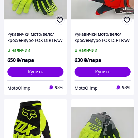
Рукавички мото/вело/
Рукавички мото/вело/
крос/ендуро FOX DIRTPAW
крос/ендуро FOX DIRTPAW
RACE GLOVE Flo Салатові
RACE GLOVE Flo червоно-
В наличии
В наличии
(яскраво зелені) з сірим
чорні р. XL
р.XL
650
₴/пара
630
₴/пара
Купить
Купить
93%
93%
MotoOlimp
MotoOlimp