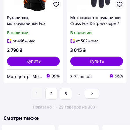
Рукавички,
Мотоциклетні рукавички
моторукавички Fox
Cross Fox Dirtpaw чорні/
BOMBER GLOVE [FLO ORG]
чорні +
В наличии
В наличии
466
502
от
₴
/мес
от
₴
/мес
2 796
₴
3 015
₴
Купить
Купить
99%
96%
Мотоцентр "МотоR"
3-7.com.ua
1
2
3
...
Показано 1 - 29 товаров из 300+
Смотри также