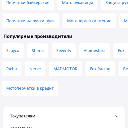
Перчатки байкерские
Мото рукавицы
Защита ру
Перчатки на ручки руля
Мотоперчатки осение
М
Популярные производители
Scoyco
Shima
Seventy
Alpinestars
Fox
Richa
Nerve
MADMOTOR
Fox Racing
Бе
Мотоперчатки в кредит
Покупателям