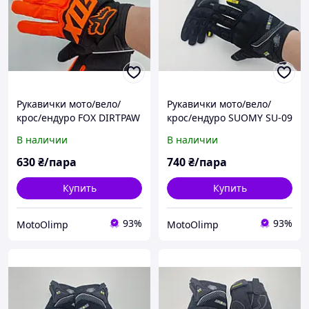
Рукавички мото/вело/
Рукавички мото/вело/
крос/ендуро FOX DIRTPAW
крос/ендуро SUOMY SU-09
RACE GLOVE Flo Orange/
Чорні розмір М
В наличии
В наличии
Black р. XL
630
₴/пара
740
₴/пара
Купить
Купить
93%
93%
MotoOlimp
MotoOlimp