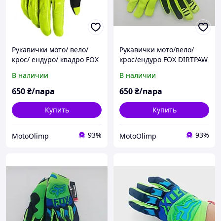
Рукавички мото/ вело/
Рукавички мото/вело/
крос/ ендуро/ квадро FOX
крос/ендуро FOX DIRTPAW
DIRTPAW RACE GLOVE Flo
RACE GLOVE Flo Салатові
В наличии
В наличии
р.XL JC-09
(яскраво зелені) з сірим
р.М JC-15
650
₴/пара
650
₴/пара
Купить
Купить
93%
93%
MotoOlimp
MotoOlimp