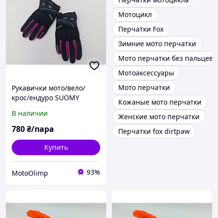
Мотоцикл
Перчатки Fox
Зимние мото перчатки
Мото перчатки без пальцев
Мотоаксессуары
Мото перчатки
Рукавички мото/вело/
крос/ендуро SUOMY
Кожаные мото перчатки
Чорно/ рожеві розмір S
В наличии
Женские мото перчатки
780
₴/пара
Перчатки fox dirtpaw
Купить
93%
MotoOlimp