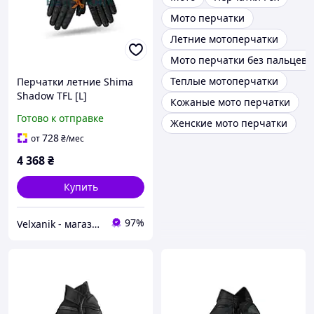
Мото перчатки
Летние мотоперчатки
Мото перчатки без пальцев
Теплые мотоперчатки
Перчатки летние Shima
Shadow TFL [L]
Кожаные мото перчатки
Готово к отправке
Женские мото перчатки
728
от
₴
/мес
4 368
₴
Купить
97%
Velxanik - магазин мототехники, велотоваров, с/х техники, аксессуаров и запчастей