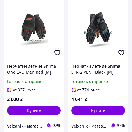
Перчатки летние Shima
Перчатки летние Shima
One EVO Men Red [M]
STR-2 VENT Black [M]
Готово к отправке
Готово к отправке
337
774
от
₴
/мес
от
₴
/мес
2 020
₴
4 641
₴
Купить
Купить
97%
97%
Velxanik - магазин мототехники, велотоваров, с/х техники, аксессуаров и запчастей
Velxanik - магазин мототехники, велотоваров, с/х техники, аксессуаров и запчастей