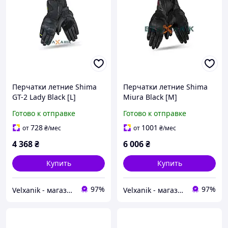
Перчатки летние Shima
Перчатки летние Shima
GT-2 Lady Black [L]
Miura Black [M]
Готово к отправке
Готово к отправке
728
1001
от
₴
/мес
от
₴
/мес
4 368
₴
6 006
₴
Купить
Купить
97%
97%
Velxanik - магазин мототехники, велотоваров, с/х техники, аксессуаров и запчастей
Velxanik - магазин мототехники, велотоваров, с/х техники, аксессуаров и запчастей