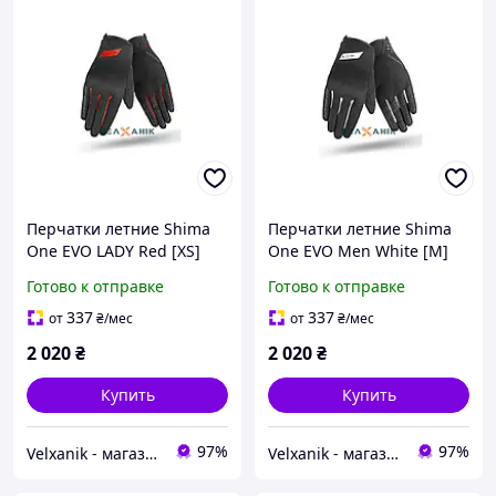
Перчатки летние Shima
Перчатки летние Shima
One EVO LADY Red [XS]
One EVO Men White [M]
Готово к отправке
Готово к отправке
337
337
от
₴
/мес
от
₴
/мес
2 020
₴
2 020
₴
Купить
Купить
97%
97%
Velxanik - магазин мототехники, велотоваров, с/х техники, аксессуаров и запчастей
Velxanik - магазин мототехники, велотоваров, с/х техники, аксессуаров и запчастей