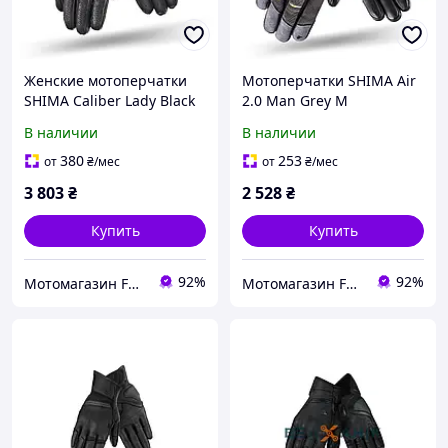
Женские мотоперчатки
Мотоперчатки SHIMA Air
SHIMA Caliber Lady Black
2.0 Man Grey M
XS
В наличии
В наличии
380
253
от
₴
/мес
от
₴
/мес
3 803
₴
2 528
₴
Купить
Купить
92%
92%
Мотомагазин FREERIDER
Мотомагазин FREERIDER