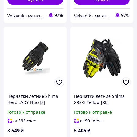
97%
97%
Velxanik - магазин мототехники, велотоваров, с/х техники, аксессуаров и запчастей
Velxanik - магазин мототехники, велотоваров, с/х техники, аксессуаров и запчастей
Перчатки летние Shima
Перчатки летние Shima
Hero LADY Fluo [S]
XRS-3 Yellow [XL]
Готово к отправке
Готово к отправке
592
901
от
₴
/мес
от
₴
/мес
3 549
₴
5 405
₴