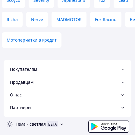
Scoyco
Seventy
Alpinestars
Fox
Leatt
Richa
Nerve
MADMOTOR
Fox Racing
Бе
Мотоперчатки в кредит
Покупателям
Продавцам
О нас
Партнеры
Тема
-
светлая
BETA