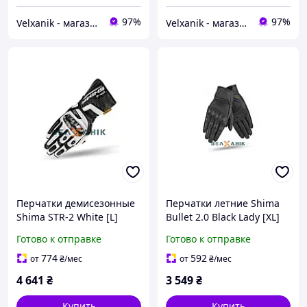
97%
97%
Velxanik - магазин мототехники, велотоваров, с/х техники, аксессуаров и запчастей
Velxanik - магазин мототехники, велотоваров, с/х техники, аксессуаров и запчастей
Перчатки демисезонные
Перчатки летние Shima
Shima STR-2 White [L]
Bullet 2.0 Black Lady [XL]
Готово к отправке
Готово к отправке
774
592
от
₴
/мес
от
₴
/мес
4 641
₴
3 549
₴
Купить
Купить