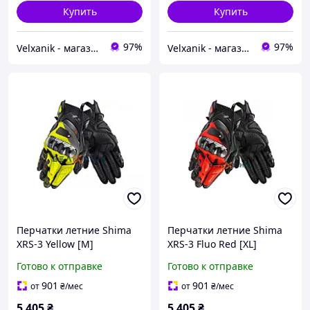
Купить
Купить
97%
97%
Velxanik - магазин мототехники, велотоваров, с/х техники, аксессуаров и запчастей
Velxanik - магазин мототехники, велотоваров, с/х техники, аксессуаров и запчастей
Перчатки летние Shima
Перчатки летние Shima
XRS-3 Yellow [M]
XRS-3 Fluo Red [XL]
Готово к отправке
Готово к отправке
901
901
от
₴
/мес
от
₴
/мес
5 405
₴
5 405
₴