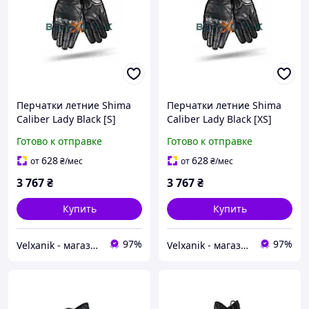
Перчатки летние Shima
Перчатки летние Shima
Caliber Lady Black [S]
Caliber Lady Black [XS]
Готово к отправке
Готово к отправке
628
628
от
₴
/мес
от
₴
/мес
3 767
₴
3 767
₴
Купить
Купить
97%
97%
Velxanik - магазин мототехники, велотоваров, с/х техники, аксессуаров и запчастей
Velxanik - магазин мототехники, велотоваров, с/х техники, аксессуаров и запчастей