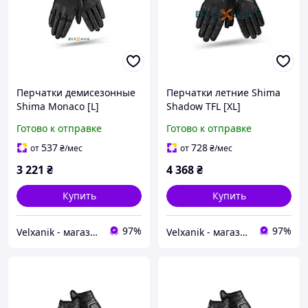
Перчатки демисезонные
Перчатки летние Shima
Shima Monaco [L]
Shadow TFL [XL]
Готово к отправке
Готово к отправке
537
728
от
₴
/мес
от
₴
/мес
3 221
₴
4 368
₴
Купить
Купить
97%
97%
Velxanik - магазин мототехники, велотоваров, с/х техники, аксессуаров и запчастей
Velxanik - магазин мототехники, велотоваров, с/х техники, аксессуаров и запчастей