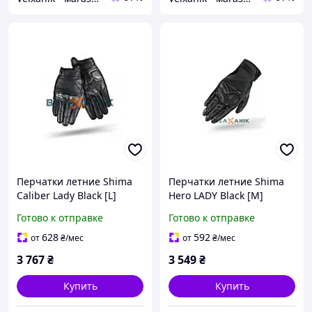
Перчатки летние Shima
Перчатки летние Shima
Caliber Lady Black [L]
Hero LADY Black [M]
Готово к отправке
Готово к отправке
628
592
от
₴
/мес
от
₴
/мес
3 767
₴
3 549
₴
Купить
Купить