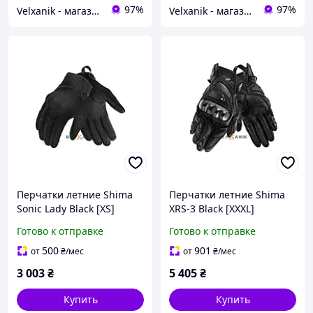
97%
97%
Velxanik - магазин мототехники, велотоваров, с/х техники, аксессуаров и запчастей
Velxanik - магазин мототехники, велотоваров, с/х техники, аксессуаров и запчастей
Перчатки летние Shima
Перчатки летние Shima
Sonic Lady Black [XS]
XRS-3 Black [XXXL]
Готово к отправке
Готово к отправке
500
901
от
₴
/мес
от
₴
/мес
3 003
₴
5 405
₴
Купить
Купить