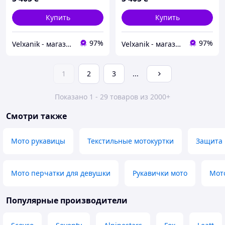
Купить
Купить
97%
97%
Velxanik - магазин мототехники, велотоваров, с/х техники, аксессуаров и запчастей
Velxanik - магазин мототехники, велотоваров, с/х техники, аксессуаров и запчастей
1
2
3
...
Показано 1 - 29 товаров из 2000+
Смотри также
Мото рукавицы
Текстильные мотокуртки
Защита 
Мото перчатки для девушки
Рукавички мото
Мот
Популярные производители