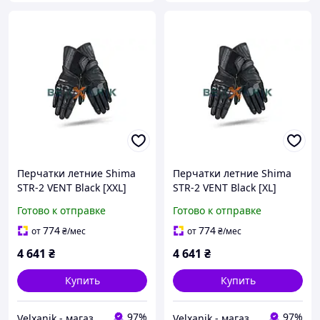
Перчатки летние Shima
Перчатки летние Shima
STR-2 VENT Black [XXL]
STR-2 VENT Black [XL]
Готово к отправке
Готово к отправке
774
774
от
₴
/мес
от
₴
/мес
4 641
₴
4 641
₴
Купить
Купить
97%
97%
Velxanik - магазин мототехники, велотоваров, с/х техники, аксессуаров и запчастей
Velxanik - магазин мототехники, велотоваров, с/х техники, аксессуаров и запчастей