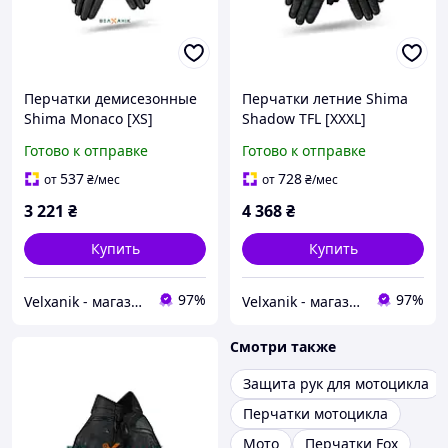
Перчатки демисезонные
Перчатки летние Shima
Shima Monaco [XS]
Shadow TFL [XXXL]
Готово к отправке
Готово к отправке
537
728
от
₴
/мес
от
₴
/мес
3 221
₴
4 368
₴
Купить
Купить
97%
97%
Velxanik - магазин мототехники, велотоваров, с/х техники, аксессуаров и запчастей
Velxanik - магазин мототехники, велотоваров, с/х техники, аксессуаров и запчастей
Смотри также
Защита рук для мотоцикла
Перчатки мотоцикла
Мото
Перчатки Fox