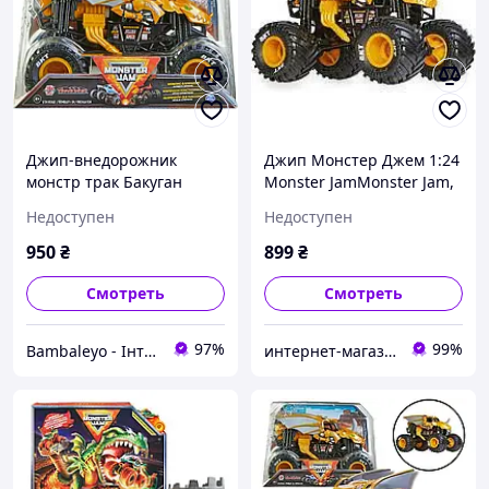
Джип-внедорожник
Джип Монстер Джем 1:24
монстр трак Бакуган
Monster JamMonster Jam,
Драгоноид Монстр Джем
Bakugan Dragonoid
Недоступен
Недоступен
1:24 Bakugan Dragonoid
Monster Truck Spin Master
Monster Jam 6063914
6063914
950
₴
899
₴
Смотреть
Смотреть
97%
99%
Bambaleyo - Інтернет магазин дитячих іграшок
интернет-магазин товаров для дома, семьи и детей