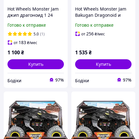
Hot Wheels Monster Jam
Hot Wheels Monster Jam
джип драгоноид 1 24
Bakugan Dragonoid и
Scale 6063914 Bakugan
фигурка Внедорожник
Готово к отправке
Готово к отправке
Dragonoid Monster Truck
джип драгоноид на р/у 1
к 24 Remote Control Tru
256
5.0
(1)
от
₴
/мес
183
от
₴
/мес
1 100
₴
1 535
₴
Купить
Купить
97%
97%
Бодіки
Бодіки