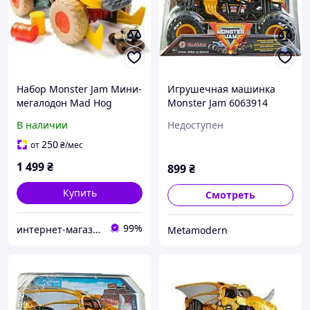
Набор Monster Jam Мини-
Игрушечная машинка
мегалодон Mad Hog
Monster Jam 6063914
Chomper 2015717
коллекционный монстр-
В наличии
Недоступен
(0681147046665)
трак с большими
колёсами
250
от
₴
/мес
1 499
₴
899
₴
Купить
Смотреть
99%
интернет-магазин товаров для дома, семьи и детей
Metamodern