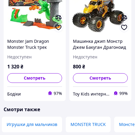
Monster Jam Dragon
Машинка джип Монстр
Monster Truck трек
Джем Бакуган Драгоноид
Dueling Dragon Playset 1 к
1:24 Monster Jam Bakugan
Недоступен
Недоступен
64 Scale
Dragonoid Monster Truck
Spin Master
1 320
₴
800
₴
Смотреть
Смотреть
97%
99%
Бодіки
Toy Kids интернет-магазин оригинальных детских игрушек
Смотри также
Игрушки для мальчиков
MONSTER TRUCK
Монсте