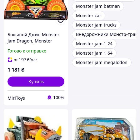
Monster jam batman
Monster car
Monster jam trucks
Внедорожники Монстр-трак
Большой Джип Monster
Jam Dragon, Monster
Monster jam 1 24
Truck Монстр трак
Готово к отправке
Monster jam 1 64
Монстр Джем Дракон
197
от
₴
/мес
Monster jam megalodon
1 181
₴
Купить
100%
MiriToys