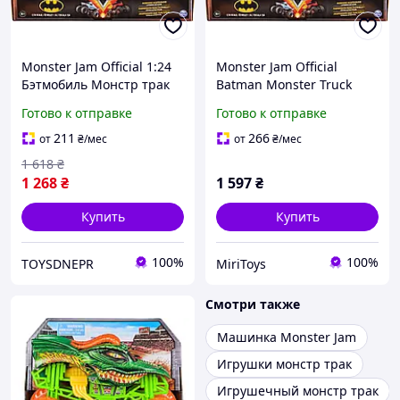
Monster Jam Official 1:24
Monster Jam Official
Бэтмобиль Монстр трак
Batman Monster Truck
Монстр Джем 6067612
Монстр трак Монстр
Готово к отправке
Готово к отправке
Джем Бэтмобиль
211
266
от
₴
/мес
от
₴
/мес
1 618
₴
1 268
₴
1 597
₴
Купить
Купить
100%
100%
TOYSDNEPR
MiriToys
Смотри также
Машинка Monster Jam
Игрушки монстр трак
Игрушечный монстр трак