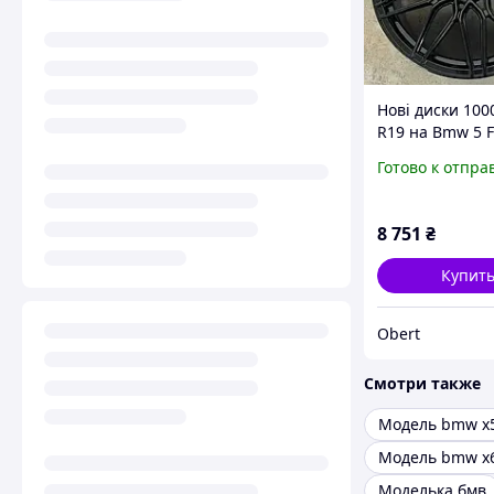
Нові диски 100
R19 на Bmw 5 F
F25 4 F32 3 F30
Готово к отпра
E70
8 751
₴
Купит
Obert
Смотри также
Модель bmw x
Модель bmw x
Моделька бмв