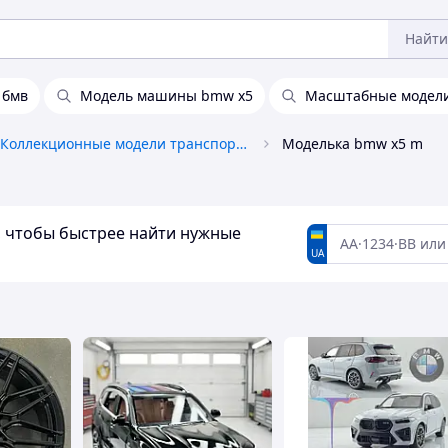
Найти
 бмв
Модель машины bmw x5
Масштабные модел
Коллекционные модели транспорта
Моделька bmw x5 m
а, чтобы быстрее найти нужные
UA