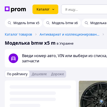
Каталог
Модель bmw x5
Модель bmw x6
Моделька
Каталог товаров
Антиквариат и коллекционирование
Моделька bmw x5 m
в Украине
Введи номер авто, VIN или выбери из списк
запчасти
По рейтингу
Дешевле
Дороже