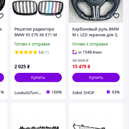
а
Решетки радиатора
Карбоновый руль BMW
BMW X5 E70 X6 E71 M
M с LED экраном для 3,
Performance глянец
5, 7 серии (F30, F31,
Готово к отправке
Готово к отправке
ноздри триколор
F32, F10, F11, F20, F22,
F36, F07, F15, F16)
1548
5.0
(1)
от
₴
/мес
30 958
₴
2 025
₴
15 479
₴
Купить
Купить
1%
100%
93%
LuxAutoTuning
Sokol SHOP