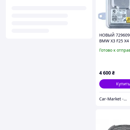
НОВЫЙ 729609
BMW X3 F25 X4 
F15 F85 X5M X6
Готово к отпра
X6M 7317408 Б
ксеноновых фа
130732931715
4 600
₴
Купит
Car-Market - Авто-Свет