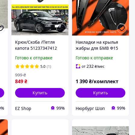
Крюк/Скоба /Петля
Накладки на крылья
капота 51237347412
жабры для БМВ Ф15
BMW 530i 540i 640i 740i
BMW F15 X5M хром
Готово к отправке
Готово к отправке
3)
750i X3 X4 X5 X6 X7 Z4
M5 2016-2024 гг.,
232
5.0
(1)
от
₴
/мес
999
₴
849
₴
1 390
₴/комплект
Купить
Купить
0%
99%
99%
EZ Shop
Нюрбург Шоп