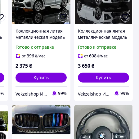
я
Коллекционная литая
Коллекционная литая
ь
металлическая модель
металлическая модель
M
автомобиля BMW X5M
автомобиля BMW X5 M
Готово к отправке
Готово к отправке
(F95) Competition LCI
(F95) Competition LCI
1:24 серая со светом и
1:18 белая
396
608
от
₴
/мес
от
₴
/мес
звуком 20,6 см
2 375
₴
3 650
₴
Купить
Купить
9%
99%
99%
Vekzelshop Интернет-магазин
Vekzelshop Интернет-магазин