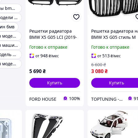
Модель машины bmw x5
Масштабные модели BMW
ин бмв
Решетки радиатора
Решетка радиатора н
Коллекционная модель bmw
BMW X5 G05 LCI (2019-
BMW X5 G05 стиль M
2023) в стиле X5M F95
(19-22 г.в.)
Коллекционная машинка bmw x5
Готово к отправке
Готово к отправке
LCI ноздри БМВ Х5
Игрушечная модель bmw x6
(LMBMGRX509-B)
948
513
от
₴
/мес
от
₴
/мес
Коллекционная модель bmw x5
6 600
₴
5 690
₴
3 080
₴
Купить
Купить
100%
9
FORD HOUSE
TOPTUNING - Вся суть в деталях