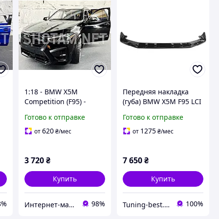
1:18 - BMW X5M
Передняя накладка
-
Competition (F95) -
(губа) BMW X5M F95 LCI
Масштабная модель -
Готово к отправке
Готово к отправке
Чёрная
620
1275
от
₴
/мес
от
₴
/мес
3 720
₴
7 650
₴
Купить
Купить
8%
98%
100%
Интернет-магазин shotam.net
Tuning-best.com.ua