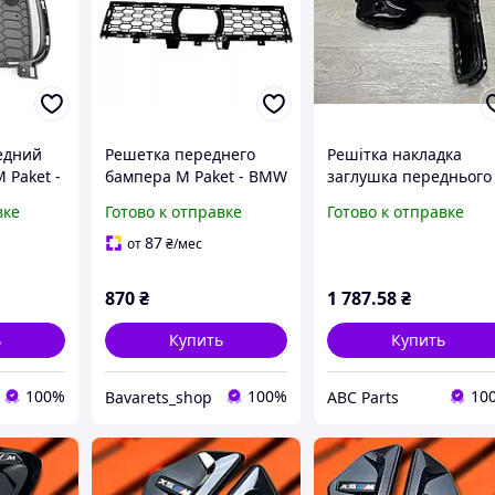
едний
Решетка переднего
Решітка накладка
 Paket -
бампера M Paket - BMW
заглушка переднього
X5 (G05) 51118069211
бампера ліва BMW X5
вке
Готово к отправке
Готово к отправке
G05 M-Paket (2018-202
51118092687
87
от
₴
/мес
870
₴
1 787
.58
₴
ь
Купить
Купить
100%
100%
10
Bavarets_shop
ABC Parts