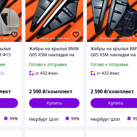
рылья
Жабры на крылья BMW
Жабры на крылья B
В Ф15
G05 X5M накладки на
G05 X5M накладки на
черный
воздухозаборники БМВ
воздухозаборники Б
вке
Готово к отправке
Готово к отправке
хром
карбон
432
432
(2)
от
₴
/мес
от
₴
/мес
лект
2 590
₴/комплект
2 590
₴/комплект
ь
Купить
Купить
99%
99%
9
Нюрбург Шоп
Нюрбург Шоп