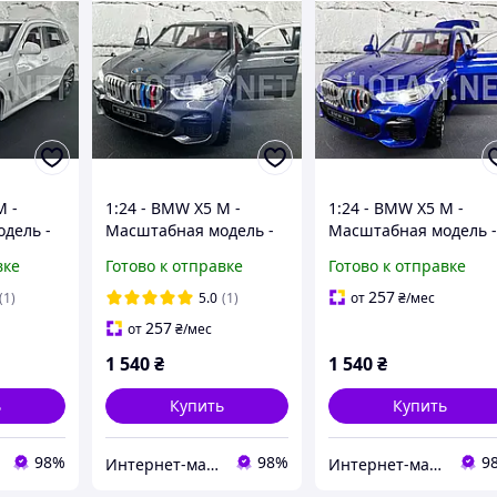
M -
1:24 - BMW X5 M -
1:24 - BMW X5 M -
дель -
Масштабная модель -
Масштабная модель 
Серая
Синяя
вке
Готово к отправке
Готово к отправке
257
(1)
5.0
(1)
от
₴
/мес
257
от
₴
/мес
1 540
₴
1 540
₴
ь
Купить
Купить
98%
98%
9
Интернет-магазин shotam.net
Интернет-магазин shotam.net