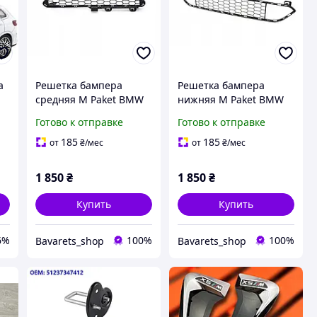
а
Решетка бампера
Решетка бампера
средняя M Paket BMW
нижняя M Paket BMW
X5 (F15) 51118054013
X5 (F15) 51118054012
Готово к отправке
Готово к отправке
185
185
от
₴
/мес
от
₴
/мес
1 850
₴
1 850
₴
Купить
Купить
6%
100%
100%
Bavarets_shop
Bavarets_shop