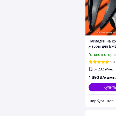
Накладки на к
жабры для БМ
BMW F15 X5M 
Готово к отпра
глянец
5.0
232
от
₴
/мес
1 390
₴/комп
Купит
Нюрбург Шоп