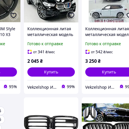
0M Style
Коллекционная литая
Коллекционная лита
10 X3
металлическая модель
металлическая модел
 X5 F15
автомобиля 1:24 BMW
автомобиля BMW X5
вке
Готово к отправке
Готово к отправке
X5M F95 со светом и
(F95) Competition LCI
звуком черная 20 см
1:18 серая
341
542
от
₴
/мес
от
₴
/мес
2 045
₴
3 250
₴
ь
Купить
Купить
95%
99%
9
Vekzelshop Интернет-магазин
Vekzelshop Интернет-магазин
5
6