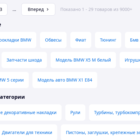
3
...
Вперед
Показано 1 - 29 товаров из 9000+
е
рокладки BMW
Обвесы
Фиат
Тюнинг
Бмв 
Запчасти шкода
Модель BMW X5 M белый
Игруш
MW 5 серии
Модель авто BMW X1 E84
категории
е декоративные накладки
Рули
Турбины, турбокомп
Двигатели для техники
Пистоны, заглушки, крепежные 