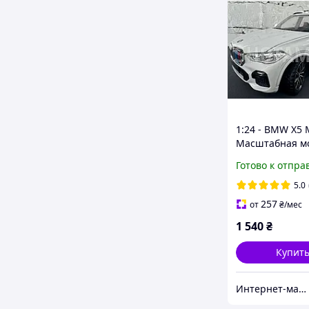
1:24 - BMW X5 
Масштабная мо
Белая
Готово к отпра
5.0
257
от
₴
/мес
1 540
₴
Купит
Интернет-магазин shotam.net