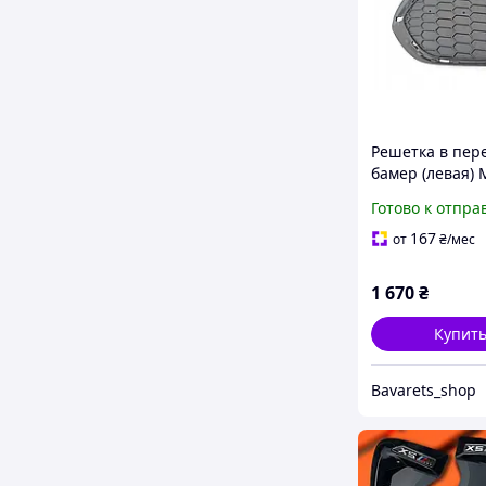
Решетка в пер
бамер (левая) M
BMW X5 (F15)
Готово к отпра
51118064635
167
от
₴
/мес
1 670
₴
Купит
Bavarets_shop