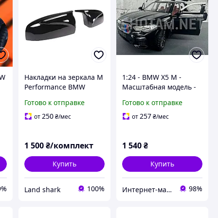
MW
Накладки на зеркала M
1:24 - BMW X5 M -
Performance BMW
Масштабная модель -
МВ
(БМВ) X5 E70 X6 E71
Черная
Готово к отправке
Готово к отправке
250
257
от
₴
/мес
от
₴
/мес
1 500
₴/комплект
1 540
₴
Купить
Купить
9%
100%
98%
Land shark
Интернет-магазин shotam.net