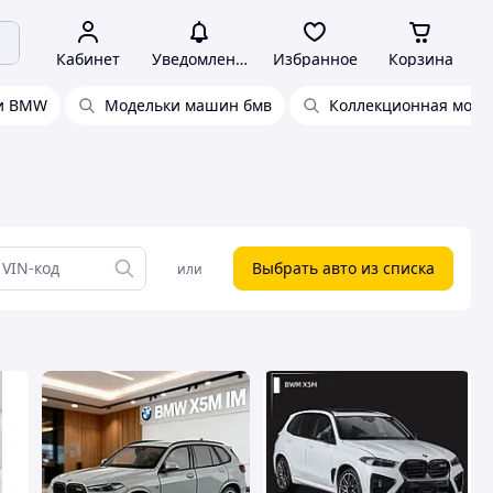
Кабинет
Уведомления
Избранное
Корзина
и BMW
Модельки машин бмв
Коллекционная мод
Выбрать авто из списка
или