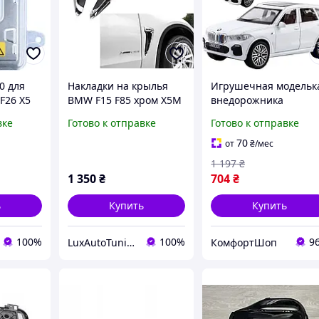
0 для
Накладки на крылья
Игрушечная модельк
F26 X5
BMW F15 F85 хром X5M
внедорожника
 F16 F86
жабры
инерционная 1:32 с
вке
Готово к отправке
Готово к отправке
алласт
механическими
р
элементами BMW X5
70
от
₴
/мес
белая FK-17225
1 197
₴
1 350
₴
704
₴
ь
Купить
Купить
100%
100%
9
LuxAutoTuning
КомфортШоп