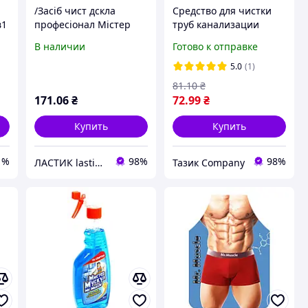
/Засіб чист дскла
Средство для чистки
в1
професіонал Містер
труб канализации
Мускул змінна пляшка
Мистер Мускул 70г
В наличии
Готово к отправке
500мл зелений
порошок 55010
5.0
(1)
81
.10
₴
171
.06
₴
72
.99
₴
Купить
Купить
1%
98%
98%
ЛАСТИК lastik.com.ua
Тазик Company