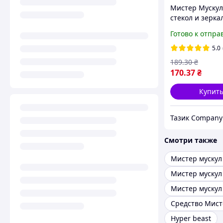
Мистер Мускул
стекол и зерка
зеленый расп
Готово к отпра
500мл
5.0
189
.30
₴
170
.37
₴
Купит
Тазик Company
Смотри также
Мистер мускул
Hyper beast