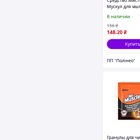
Средство Мист
Мускул для мы
стекол и повер
В наличии
со спиртом зап
500мл
156
₴
148
.20
₴
Купит
ПП "Полінео"
Гранулы для ч