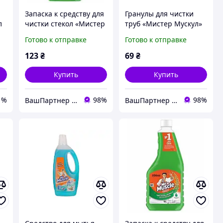
Запаска к средству для
Гранулы для чистки
л
чистки стекол «Мистер
труб «Мистер Мускул»
Мускул» 500 мл,
70 г
Готово к отправке
Готово к отправке
зеленая
123
₴
69
₴
Купить
Купить
1%
98%
98%
ВашПартнер - канцтовары, игрушки и детская книга, бытовая химия
ВашПартнер - канцтовары, игрушки и детская книга, бытовая химия