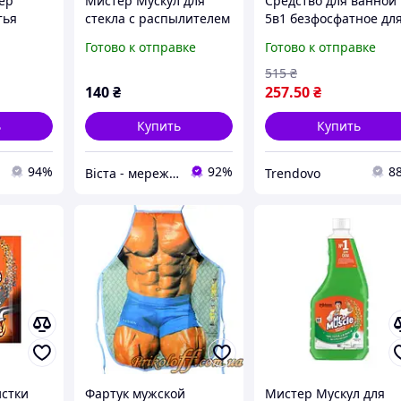
ер
Мистер Мускул для
Средство для ванной
тья
стекла с распылителем
5в1 безфосфатное дл
хностей
500 мл. Утренняя роса
различных
Готово к отправке
Готово к отправке
аска
НДС
поверхностей и
загрязнений 500 мл 
515
₴
МИСТЕР МУСКУЛ
140
₴
257
.50
₴
ь
Купить
Купить
94%
92%
8
Віста - мережа будівельно-господарчих маркетів
Trendovo
истки
Фартук мужской
Мистер Мускул для