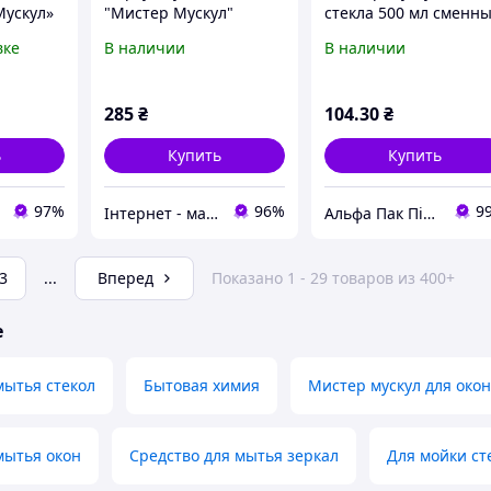
Мускул»
"Мистер Мускул"
стекла 500 мл сменн
флакон 070409012
вке
В наличии
В наличии
285
₴
104
.30
₴
ь
Купить
Купить
97%
96%
9
Інтернет - магазин "Prikoloff"
Альфа Пак Південь. Виробник блістерного одноразового пакування.
3
...
Вперед
Показано 1 - 29 товаров из 400+
е
мытья стекол
Бытовая химия
Мистер мускул для окон
мытья окон
Средство для мытья зеркал
Для мойки ст