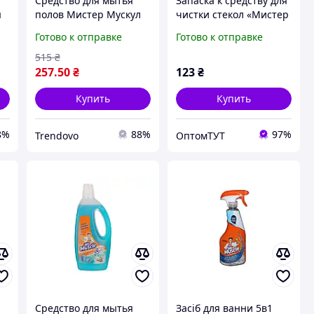
Средство для мытья
Запаска к средству для
я
полов Мистер Мускул
чистки стекол «Мистер
универсальное 750 мл
Мускул» 500 мл,
Готово к отправке
Готово к отправке
для всех видов
зеленая
ТМ
поверхностей с
515
₴
ароматом свежести
257
.50
₴
123
₴
Купить
Купить
8%
88%
97%
Trendovo
ОптомТУТ
Средство для мытья
Засіб для ванни 5в1