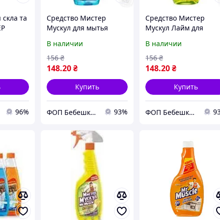
 скла та
Средство Мистер
Средство Мистер
ЕР
Мускул для мытья
Мускул Лайм для
Синій з
стекол и поверхностей
мытья стекол со
В наличии
В наличии
со спиртом 500мл
спиртом 500мл
Украина
156
₴
156
₴
148
.20
₴
148
.20
₴
ь
Купить
Купить
96%
93%
9
ФОП Бебешко Т. П.
ФОП Бебешко Т. П.