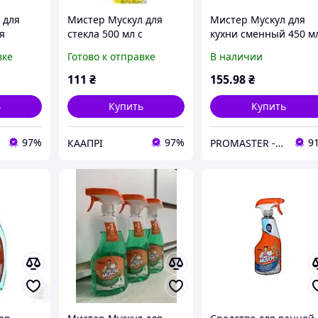
 для
Мистер Мускул для
Мистер Мускул для
я
стекла 500 мл с
кухни сменный 450 м
распылителем
вке
Готово к отправке
В наличии
111
₴
155
.98
₴
ь
Купить
Купить
97%
97%
9
КААПРІ
PROMASTER - магазин ресторанного и профессионального кухонного оборудования, инвентаря и посуды