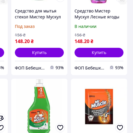
Средство для мытья
Средство Мистер
стекол Мистер Мускул
Мускул Лесные ягоды
Профессионал с
для мытья стекол
Под заказ
В наличии
нашатырным спиртом
500мл
Запаска - 500 мл.
156
₴
156
₴
148
.20
₴
148
.20
₴
Купить
Купить
3%
93%
93%
ФОП Бебешко Т. П.
ФОП Бебешко Т. П.