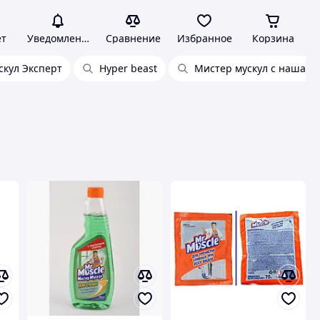
ет
Уведомления
Сравнение
Избранное
Корзина
скул Эксперт
Hyper beast
Мистер мускул с нашат