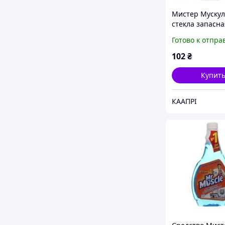
Мистер Мускул
стекла запасна
бутылка 500 г.
Готово к отпра
102
₴
Купит
КААПРІ