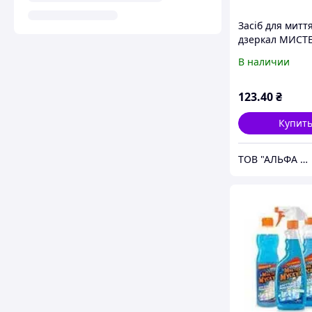
Засiб для миття
дзеркал МИСТ
МУСКУЛ 500мл 
В наличии
спиртом курок
123
.40
₴
Купит
ТОВ "АЛЬФА ПАК"