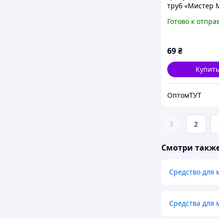
труб «Мистер 
70 г
Готово к отпра
69
₴
Купит
ОптомТУТ
1
2
Смотри такж
Средство для 
Средства для 