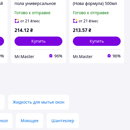
ый
пола универсальное
(Нова формула) 500мл
750 мл (Океанский
ТМ МИСТЕР МУСКУЛ
Готово к отправке
Готово к отправке
оазис) ТМ МИСТЕР
МУСКУЛ BP
21
21
от
₴
/мес
от
₴
/мес
214
.12
₴
213
.57
₴
Купить
Купить
9%
96%
96%
Mr.Master
Mr.Master
Жидкость для мытья окон
екол
Моющее
Шантеклер