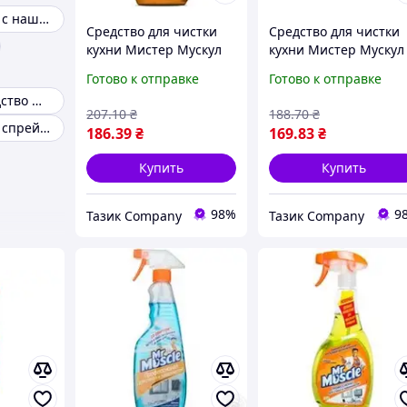
Мистер мускул с нашатырным спиртом
Средство для чистки
Средство для чистки
кухни Мистер Мускул
кухни Мистер Мускул
эксперт с
сменный 450мл
Готово к отправке
Готово к отправке
распылителем 450мл
Чистящее средство Мистер Мускул
207
.10
₴
188
.70
₴
Мистер мускул спрей для кухни
186
.39
₴
169
.83
₴
Купить
Купить
98%
9
Тазик Company
Тазик Company