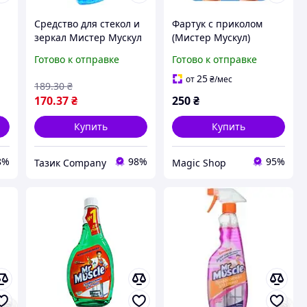
Средство для стекол и
Фартук с приколом
зеркал Мистер Мускул
(Мистер Мускул)
синий распылитель
Готово к отправке
Готово к отправке
500мл
25
от
₴
/мес
189
.30
₴
170
.37
₴
250
₴
Купить
Купить
8%
98%
95%
Тазик Company
Magic Shop