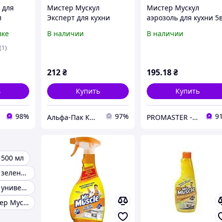
 для
Мистер Мускул
Мистер Мускул
л
Эксперт для кухни
аэрозоль для кухни 5
ылитель
«Свежесть лимона» (с
эксперт 500мл.
вке
В наличии
В наличии
курком-распылителем),
500 мл
(1)
212
₴
195
.18
₴
ь
Купить
Купить
98%
97%
9
Альфа-Пак Киев
PROMASTER - магазин ресторанного и профессионального кухонного оборудования, инвентаря и посуды
 500 мл
Мистер мускул зеленый
Мистер мускул универсальный
Средство Мистер Мускул Эксперт