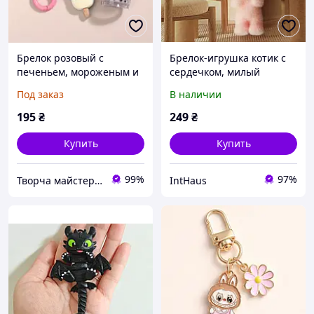
Брелок розовый с
Брелок-игрушка котик с
печеньем, мороженым и
сердечком, милый
коктейлем милая
аксессуар для ключей,
Под заказ
В наличии
подвеска на сумку или
сумки и рюкзака PINK
рюкзак
195
₴
249
₴
Купить
Купить
99%
97%
Творча майстерня "WoollyFox"
IntHaus