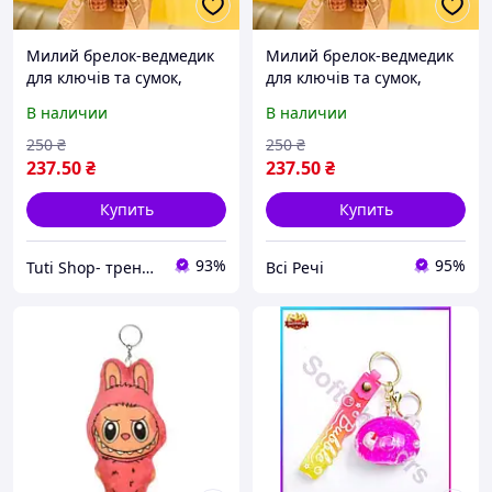
Милий брелок-ведмедик
Милий брелок-ведмедик
для ключів та сумок,
для ключів та сумок,
рожевий
рожевий
В наличии
В наличии
250
₴
250
₴
237
.50
₴
237
.50
₴
Купить
Купить
93%
95%
Tuti Shop- трендові подарунки для дітей
Всі Речі