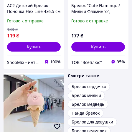
AC2 Детский брелок
Брелок "Cute Flamingo /
Поночка Flex Line 4х6,5 см
Милый Фламинго",
розовый для ключей
Keychain, 3D печать,
Готово к отправке
Готово к отправке
сумки рюкзака милое
OYTOY
крепление MOD58L DE
133
₴
119
₴
177
₴
Купить
Купить
100%
95%
ShopMix - интернет-магазин сумок и аксессуаров
ТОВ "Всеплюс"
Смотри также
Брелок сердечко
Брелок милый
Брелок медведь
Панда брелок
Брелок для девушки
Брелок ведмедик