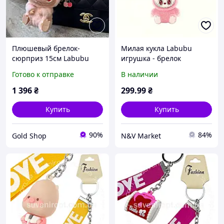
Плюшевый брелок-
Милая кукла Labubu
сюрприз 15см Labubu
игрушка - брелок
Pop Mart Монстры,
(розовая) Wanbao YKL-F
Готово к отправке
В наличии
Мягкая игрушка милый
монстрик, Брелок на
1 396
₴
299
.99
₴
рюкзак, Фигурка в стиле
фэнтези
Купить
Купить
90%
84%
Gold Shop
N&V Market