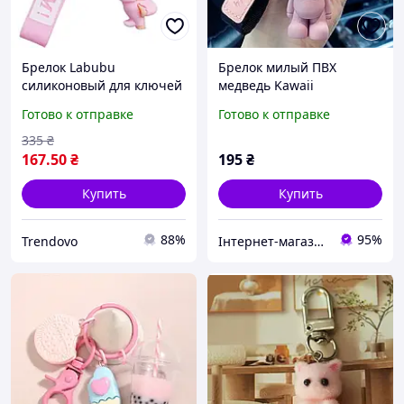
Брелок Labubu
Брелок милый ПВХ
силиконовый для ключей
медведь Kawaii
и сумок розовый милый
мультяшный в виде
Готово к отправке
Готово к отправке
аксессуар для детей и
розового мишки
взрослых
335
₴
167
.50
₴
195
₴
Купить
Купить
88%
95%
Trendovo
Інтернет-магазин "Vegvisir"