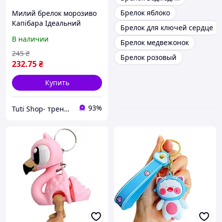
Брелок яблоко
Милий брелок морозиво
Капібара Ідеальний
Брелок для ключей сердце
аксесуар, рожевий
В наличии
Брелок медвежонок
245
₴
Брелок розовый
232
.75
₴
Купить
93%
Tuti Shop- трендові подарунки для дітей