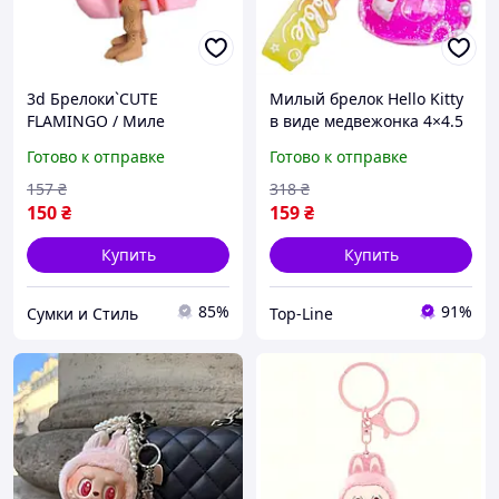
3d Брелоки`CUTE
Милый брелок Hello Kitty
FLAMINGO / Миле
в виде медвежонка 4×4.5
ФЛАМІНГО`, Keychain,
см для ключей, сумок и
Готово к отправке
Готово к отправке
печать 00
рюкзаков HP-55-33BEAR
157
₴
318
₴
150
₴
159
₴
Купить
Купить
85%
91%
Сумки и Стиль
Top-Line