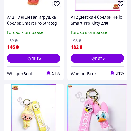
A12 Плюшевая игрушка
A12 Детский брелок Hello
брелок Smart Pro Strateg
Smart Pro Kitty для
Лабубу для сумки и
ключей и сумки 4,5 см
Готово к отправке
Готово к отправке
ключей мягкий милый
розовый милый брелок
брелок розовый 17 MAX14
для рюкзака и к MAX14
152
₴
196
₴
146
₴
182
₴
Купить
Купить
91%
91%
WhisperBook
WhisperBook