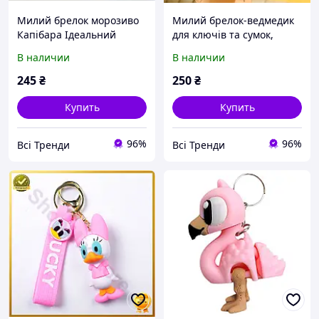
Милий брелок морозиво
Милий брелок-ведмедик
Капібара Ідеальний
для ключів та сумок,
аксесуар, рожевий
рожевий
В наличии
В наличии
245
₴
250
₴
Купить
Купить
96%
96%
Всі Тренди
Всі Тренди