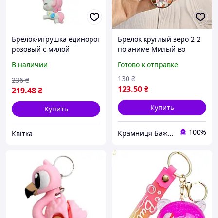
Брелок-игрушка единорог
Брелок круглый зеро 2 2
розовый с милой
по аниме Милый во
фигуркой 761728ВТ
Франксе Бижутерный
В наличии
Готово к отправке
MALEVARO
сплав 2,5 см
130
₴
236
₴
123
.50
₴
219
.48
₴
Купить
Купить
100%
Крамниця Бажань
Квітка