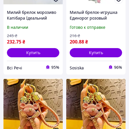
Милий брелок морозиво
Милый брелок-игрушка
Капібара Ідеальний
Единорог розовый
аксесуар, рожевий
761728ВТ MALEVARO из
В наличии
Готово к отправке
силикона
245
₴
216
₴
232
.75
₴
200
.88
₴
Купить
Купить
95%
96%
Всі Речі
Sosiska