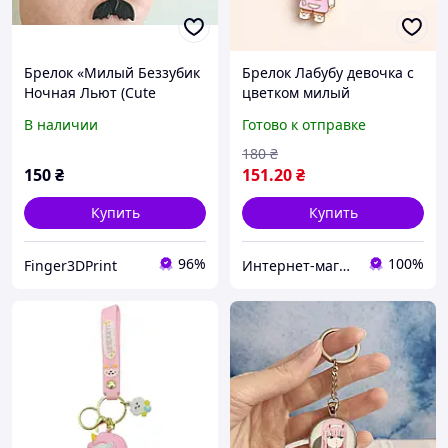
Брелок «Милый Беззубик
Брелок Лабубу девочка с
Ночная Льют (Cute
цветком милый
Toothless Night Fury
металлический брелок на
В наличии
Готово к отправке
Articulated Keychain)» 8
ключи или сумку розовый
см 3D-печать
180
₴
150
₴
151
.20
₴
Купить
Купить
96%
100%
Finger3DPrint
Интернет-магазин "Aliri"