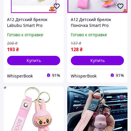
A12 Детский брелок
A12 Детский брелок
Labubu Smart Pro
Поночка Smart Pro
силиконовый 4х8 см для
силиконовый розовый
Готово к отправке
Готово к отправке
ключей рюкзака сумки
для ключей сумки
розовый милый
рюкзака милый стильный
208
₴
137
₴
персонаж MAX14 R
аксесс MAX14
193
₴
128
₴
Купить
Купить
91%
91%
WhisperBook
WhisperBook