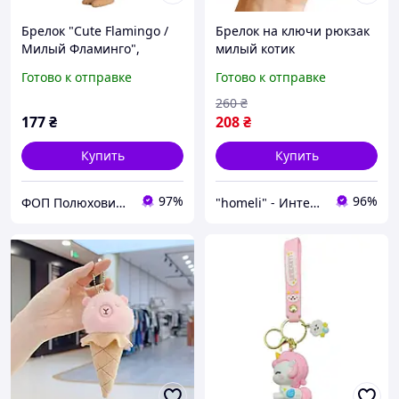
Брелок "Cute Flamingo /
Брелок на ключи рюкзак
Милый Фламинго",
милый котик
Keychain, 3D печать,
Готово к отправке
Готово к отправке
OYTOY
260
₴
177
₴
208
₴
Купить
Купить
97%
96%
ФОП Полюхович Л.Г.
"homeli" - Интернет-магазин