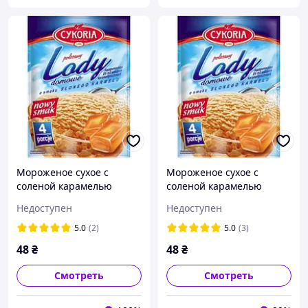
Мороженое сухое с
Мороженое сухое с
соленой карамелью
соленой карамелью
Cykoria Польша 60г (4
Cykoria Польша 60г (4
Недоступен
Недоступен
порции)
порции)
5.0
(2)
5.0
(3)
48
₴
48
₴
Смотреть
Смотреть