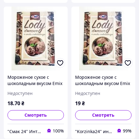
Мороженое сухое с
Мороженое сухое с
шоколадным вкусом Emix
шоколадным вкусом Emix
Польша 60г (4 порции)
Польша 60г (4 порции)
Недоступен
Недоступен
18
.70
₴
19
₴
Смотреть
Смотреть
100%
99%
"Смак 24" Интернет-магазин
"Korzinka24" интернет магазин