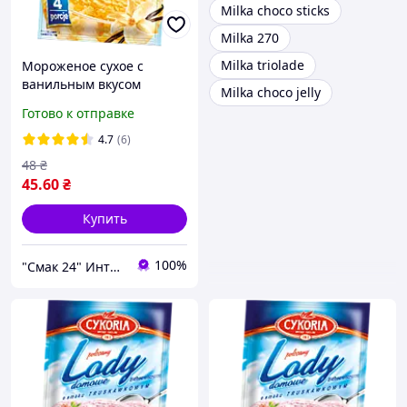
Milka choco sticks
Milka 270
Milka triolade
Мороженое сухое с
ванильным вкусом
Milka choco jelly
Cykoria Польша 60г (4
Готово к отправке
порции)
4.7
(6)
48
₴
45
.60
₴
Купить
100%
"Смак 24" Интернет-магазин