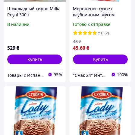
Шоколадный сироп Milka
Мороженое сухое с
Royal 300 г
клубничным вкусом
Cykoria Польша 60г (4
В наличии
Готово к отправке
порции)
5.0
(2)
48
₴
529
₴
45
.60
₴
Купить
Купить
95%
100%
Товары с Испании
"Смак 24" Интернет-магазин