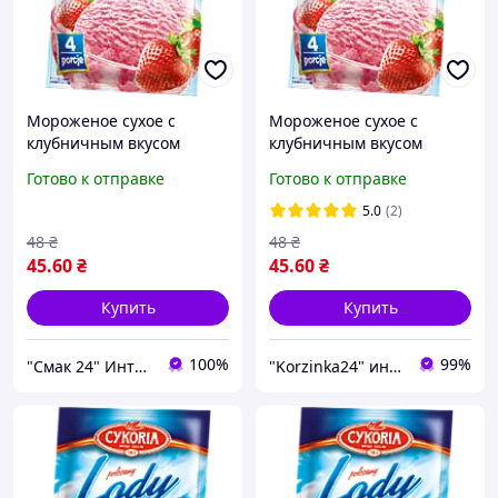
Мороженое сухое с
Мороженое сухое с
клубничным вкусом
клубничным вкусом
Cykoria Польша 60г (4
Cykoria Польша 60г (4
Готово к отправке
Готово к отправке
порции)
порции)
5.0
(2)
48
₴
48
₴
45
.60
₴
45
.60
₴
Купить
Купить
100%
99%
"Смак 24" Интернет-магазин
"Korzinka24" интернет магазин