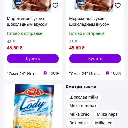
Мороженое сухое с
Мороженое сухое с
шоколадным вкусом
шоколадным вкусом
Cykoria Польша 60г (4
Cykoria Польша 60г (4
Готово к отправке
Готово к отправке
порции)
порции)
48
₴
48
₴
45
.60
₴
45
.60
₴
Купить
Купить
100%
100%
"Смак 24" Интернет-магазин
"Смак 24" Интернет-магазин
Смотри также
Шоколад milka
Milka mmmax
Milka oreo
Milka naps
Box milka
Milka leo