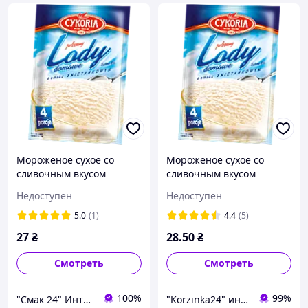
Мороженое сухое со
Мороженое сухое со
сливочным вкусом
сливочным вкусом
Cykoria Польша 60г (4
Cykoria Польша 60г (4
Недоступен
Недоступен
порции)
порции)
5.0
(1)
4.4
(5)
27
₴
28
.50
₴
Смотреть
Смотреть
100%
99%
"Смак 24" Интернет-магазин
"Korzinka24" интернет магазин