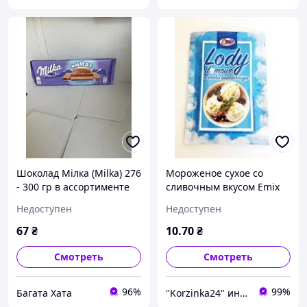
Шоколад Мілка (Milka) 276
Мороженое сухое со
- 300 гр в ассортименте
сливочным вкусом Emix
Польша 60г (4 порции)
Недоступен
Недоступен
67
₴
10
.70
₴
Смотреть
Смотреть
96%
99%
Багата Хата
"Korzinka24" интернет магазин