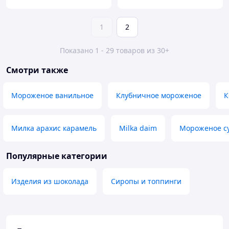
1
2
Показано 1 - 29 товаров из 30+
Смотри также
Мороженое ванильное
Клубничное мороженое
К
Милка арахис карамель
Milka daim
Мороженое су
Популярные категории
Изделия из шоколада
Сиропы и топпинги