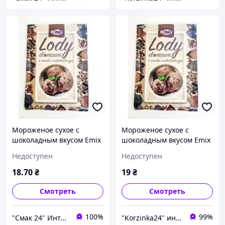
Мороженое сухое с
Мороженое сухое с
шоколадным вкусом Emix
шоколадным вкусом Emix
Польша 60г (4 порции)
Польша 60г (4 порции)
Недоступен
Недоступен
18
.70
₴
19
₴
Смотреть
Смотреть
100%
99%
"Смак 24" Интернет-магазин
"Korzinka24" интернет магазин