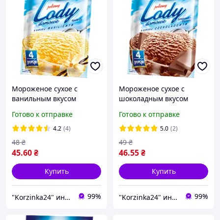
Мороженое сухое с
Мороженое сухое с
ванильным вкусом
шоколадным вкусом
Cykoria Польша 60г (4
Cykoria Польша 60г (4
Готово к отправке
Готово к отправке
порции)
порции)
4.2
(4)
5.0
(2)
48
₴
49
₴
45
.60
₴
46
.55
₴
Купить
Купить
99%
99%
"Korzinka24" интернет магазин
"Korzinka24" интернет магазин