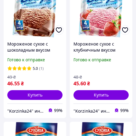
Мороженое сухое с
Мороженое сухое с
шоколадным вкусом
клубничным вкусом
Cykoria Польша 60г (4
Cykoria Польша 60г (4
Готово к отправке
Готово к отправке
порции)
порции)
5.0
(1)
49
₴
48
₴
46
.55
₴
45
.60
₴
Купить
Купить
99%
99%
"Korzinka24" интернет магазин
"Korzinka24" интернет магазин