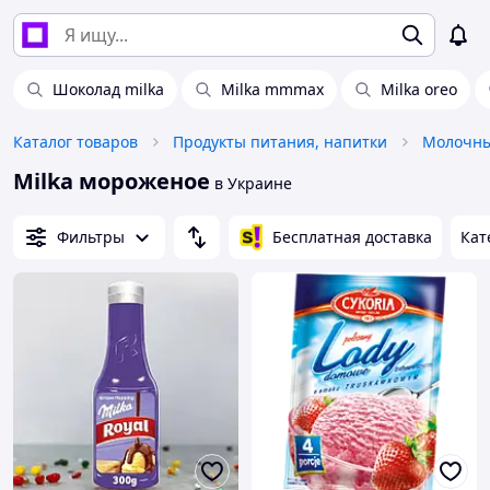
Шоколад milka
Milka mmmax
Milka oreo
Каталог товаров
Продукты питания, напитки
Молочны
Milka мороженое
в Украине
Фильтры
Бесплатная доставка
Кат