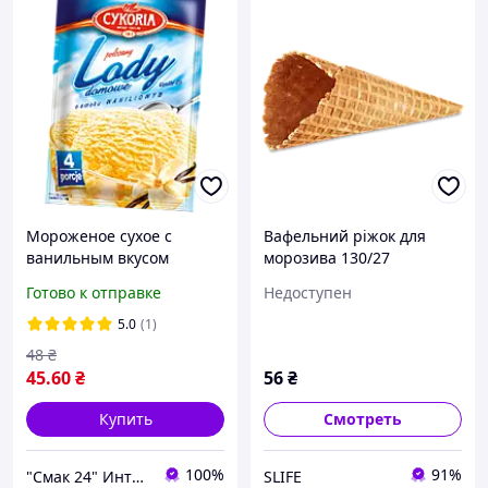
Мороженое сухое с
Вафельний ріжок для
ванильным вкусом
морозива 130/27
Cykoria Польша 60г (4
(упаковка 8 шт.)
Готово к отправке
Недоступен
порции)
5.0
(1)
48
₴
45
.60
₴
56
₴
Купить
Смотреть
100%
91%
"Смак 24" Интернет-магазин
SLIFE