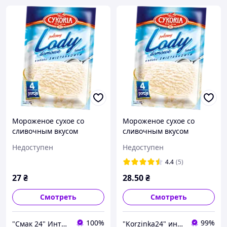
Мороженое сухое со
Мороженое сухое со
сливочным вкусом
сливочным вкусом
Cykoria Польша 60г (4
Cykoria Польша 60г (4
Недоступен
Недоступен
порции)
порции)
4.4
(5)
27
₴
28
.50
₴
Смотреть
Смотреть
100%
99%
"Смак 24" Интернет-магазин
"Korzinka24" интернет магазин