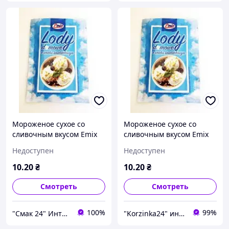
Мороженое сухое со
Мороженое сухое со
сливочным вкусом Emix
сливочным вкусом Emix
Польша 60г (4 порции)
Польша 60г (4 порции)
Недоступен
Недоступен
10
.20
₴
10
.20
₴
Смотреть
Смотреть
100%
99%
"Смак 24" Интернет-магазин
"Korzinka24" интернет магазин