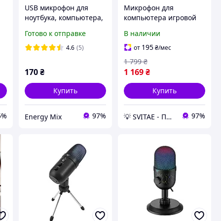
UЅB микрофон для
Микрофон для
ноутбука, компьютера,
компьютера игровой
регулируемый
студийный
Готово к отправке
В наличии
конденсаторный
я
профессиональный для
195
4.6
(5)
от
₴
/мес
ПК с поп фильтром для
1 799
₴
ла
записи стримов
170
₴
1 169
₴
подкастов
Купить
Купить
5%
97%
97%
Energy Mix
💡 SVITAЕ - Проверенная техника для дома и гаджеты для ухода за собой