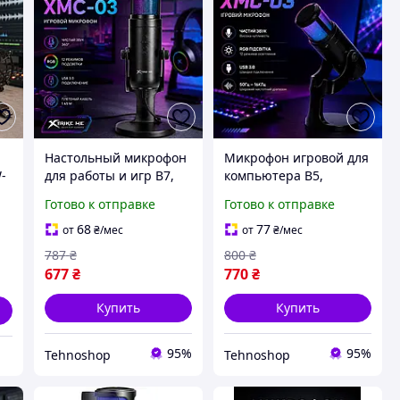
Настольный микрофон
Микрофон игровой для
-
для работы и игр B7,
компьютера B5,
Настольный микрофон
Микрофон для
Готово к отправке
Готово к отправке
для компьютера
компьютерных игр с
игровой M6,
хорошим звуком D3,
68
77
от
₴
/мес
от
₴
/мес
Микрофоны для
Студийный микрофон с
787
₴
800
₴
компьютера S7
подсветкой K5
677
₴
770
₴
Купить
Купить
95%
95%
Tehnoshop
Tehnoshop