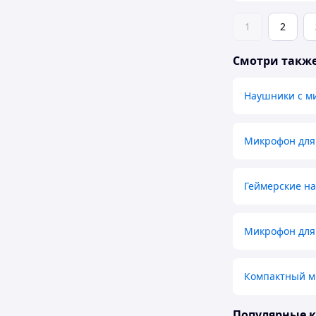
1
2
Смотри такж
Наушники с м
Микрофон для
Геймерские н
Микрофон для
Компактный м
Популярные 