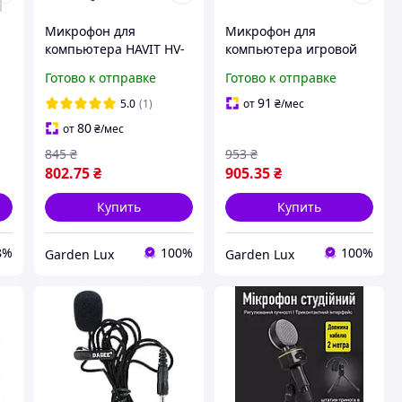
Микрофон для
Микрофон для
н
компьютера HAVIT HV-
компьютера игровой
GK51 RGB
HAVIT HV-GK52 USB RGB
Готово к отправке
Готово к отправке
91
5.0
(1)
от
₴
/мес
80
от
₴
/мес
845
₴
953
₴
802
.75
₴
905
.35
₴
Купить
Купить
8%
100%
100%
Garden Lux
Garden Lux