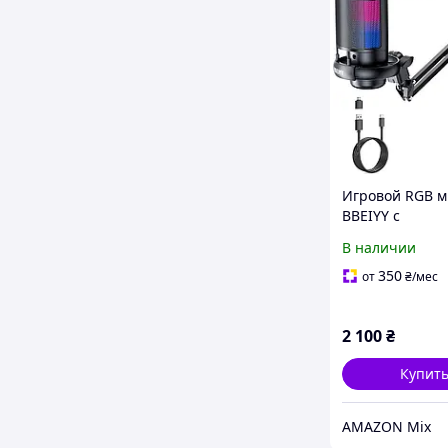
Игровой RGB 
BBEIYY с
штангой:Стри
В наличии
й микрофон дл
компьютера - 
350
от
₴
/мес
Youtube Titok -
2 100
₴
Купит
AMAZON Mix