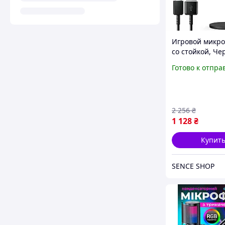
Игровой микр
со стойкой, Че
Конденсаторн
Готово к отпра
микрофон для
компьютера /
Студийный ми
настольный
2 256
₴
1 128
₴
Купит
SENCE SHOP