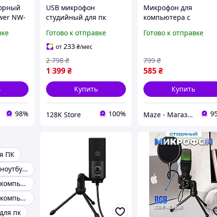
торный
USB микрофон
Микрофон для
wer NW-
студийный для пк
компьютера с
дный
компьютера стримов
триногой
вке
Готово к отправке
Готово к отправке
&Play
онлайн подкастов с
направленный
а,
подсветкой
студийный для пк дл
233
от
₴
/мес
ала и
конденсаторный RGB
стрима блогера
2 798
₴
799
₴
ME6S Черный
ноутбука записи вока
1 399
₴
585
₴
стриминга SF-920
ь
Купить
Купить
98%
100%
9
128K Store
Maze - Магазин качественных мобильных аксессуаров
я ПК
Микрофон для ноутбука
Микрофон для компьютера с шумоподавлением
Микрофон для компьютера с usb входом
для пк