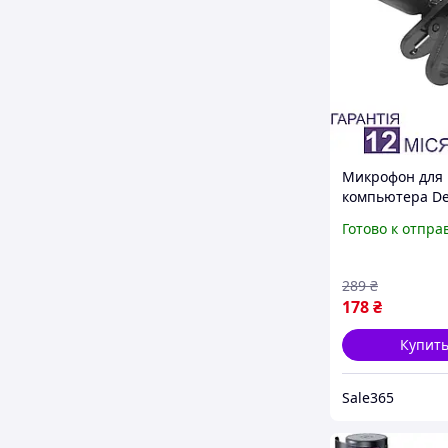
Микрофон для
компьютера De
MIC-109 прово
Готово к отпра
конденсаторны
петличка на о
для ПК 3.5 мм j
289
₴
178
₴
Купит
Sale365