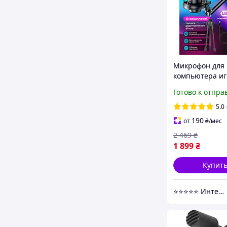
Микрофон для
компьютера и
OnePro ME6s
Готово к отпра
конденсаторны
подсветкой, US
5.0
C, для стримов
190
от
₴
/мес
подкастов
2 469
₴
1 899
₴
Купит
⭐⭐⭐⭐⭐ Интернет магазин Добра Мама