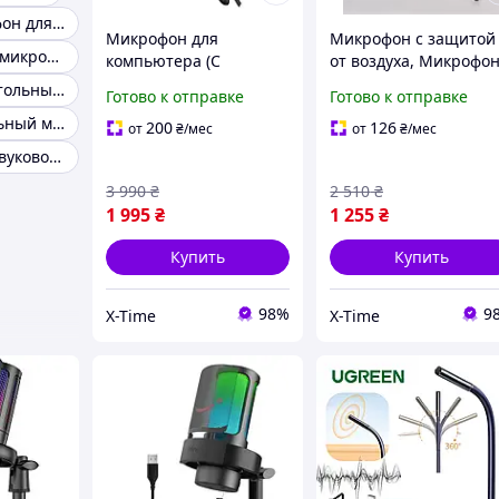
Блютуз микрофон для пк
Микрофон для
Микрофон с защитой
Беспроводной микрофон для ноутбука
компьютера (С
от воздуха, Микрофо
регулятором
для компьютера (Со
Микрофон настольный для компьютера
Готово к отправке
Готово к отправке
громкости, USB),
штативом и
Профессиональный микрофон для компьютера
Микрофон для записи
подсветкой), XTM
200
126
от
₴
/мес
от
₴
/мес
звука, AST
Микрофон со звуковой картой для пк
3 990
₴
2 510
₴
1 995
₴
1 255
₴
Купить
Купить
98%
9
X-Time
X-Time