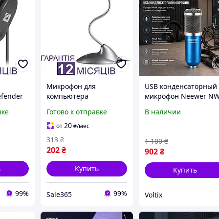
Микрофон для
USB конденсаторный
fender
компьютера
микрофон Neewer NW
дной
настольный Defender
8000: кардиоидный
вке
Готово к отправке
В наличии
й,
MIC-111 проводной
микрофон Plug&Play
дежду
конденсаторный на
для компьютера,
20
от
₴
/мес
ack
гибкой ножке 3.5 мм
подкастов, вокала и
313
₴
1 100
₴
для ПК
стримов
202
₴
902
₴
ь
Купить
Купить
99%
99%
Sale365
Voltix