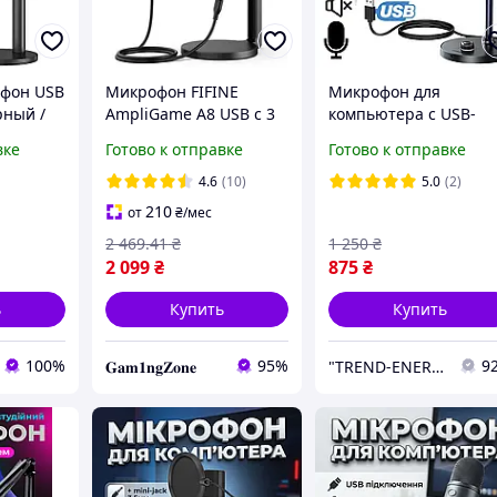
офон USB
Микрофон FIFINE
Микрофон для
рный /
AmpliGame A8 USB с 3
компьютера с USB-
ый
режимами RGB
подключением
вке
Готово к отправке
Готово к отправке
микрофон для
внешний для
компьютера микрофон
подключения к ПК
4.6
(10)
5.0
(2)
крофон
для PS4 PS 5 MacOS,
проводной Ugreen
210
от
₴
/мес
Черный
2 469
.41
₴
1 250
₴
2 099
₴
875
₴
ь
Купить
Купить
100%
95%
9
𝐆𝐚𝐦𝟏𝐧𝐠𝐙𝐨𝐧𝐞
"TREND-ENERGY" Интернет-магазин аксессуаров к смартфонам и компьютерам