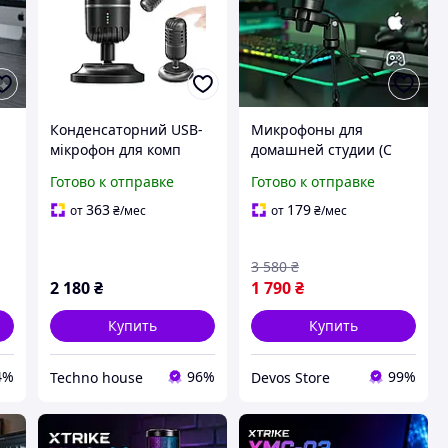
Конденсаторний USB-
Микрофоны для
мікрофон для комп
домашней студии (С
ютера та ноутбука,
RGB подсветкой, USB),
Готово к отправке
Готово к отправке
студійний звук,
Микрофон для
Cardioid, 48kHz
компьютера, DVS
363
179
от
₴
/мес
от
₴
/мес
3 580
₴
2 180
₴
1 790
₴
Купить
Купить
4%
96%
99%
Techno house
Devos Store