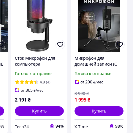
Сток Микрофон для
Микрофон для
NE
компьютера
домашней записи (С
н
проводной Fifine A8
регулятором
Готово к отправке
Готово к отправке
громкости, USB),
Микрофоны, Микрофон
200
4.8
(4)
от
₴
/мес
для компьютера, OLN
365
от
₴
/мес
3 990
₴
2 191
₴
1 995
₴
Купить
Купить
0%
94%
98%
Tech24
X-Time