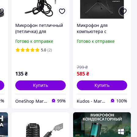
Микрофон петличный
Микрофон для
(петличка) для
компьютера с
компьютера / ноутбука
триногой
Готово к отправке
Готово к отправке
/ камеры Dagee DG-
направленный
001, шнур ткань
студийный для пк для
5.0
(2)
стрима блогера
ноутбука записи вокала
799
₴
стриминга SF-920
135
₴
585
₴
Купить
Купить
2%
99%
100%
OneShop Магазин-Склад
Kudos - Магазин стильных гаджетов