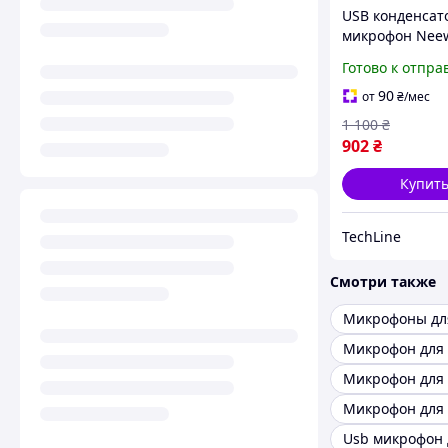
USB конденса
микрофон Nee
8000: кардиои
Готово к отпра
микрофон Plug
для компьютер
90
от
₴
/мес
подкастов, вок
1 100
₴
стримов
902
₴
Купит
TechLine
Смотри также
Микрофоны дл
Usb микрофон 