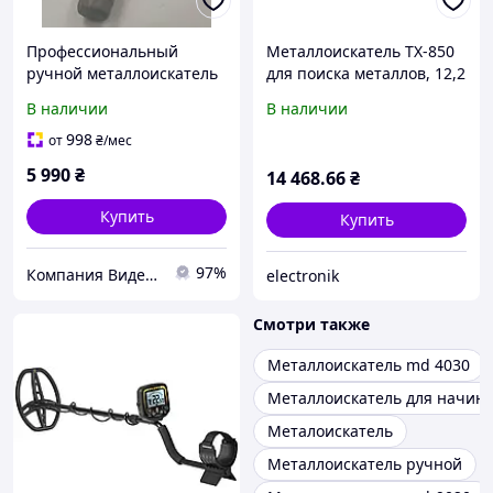
Профессиональный
Металлоискатель TX-850
ручной металлоискатель
для поиска металлов, 12,2
High Precision Handheld
см ЖК-дисплей,
В наличии
В наличии
Sounder
водонепроницаемая
катушка, автоматическая
998
от
₴
/мес
балансировка грунта,
5 990
₴
14 468
.66
₴
Купить
Купить
97%
Компания Видео Юниверсал
electronik
Смотри также
Металлоискатель md 4030
Металлоискатель для начи
Металоискатель
Металлоискатель ручной