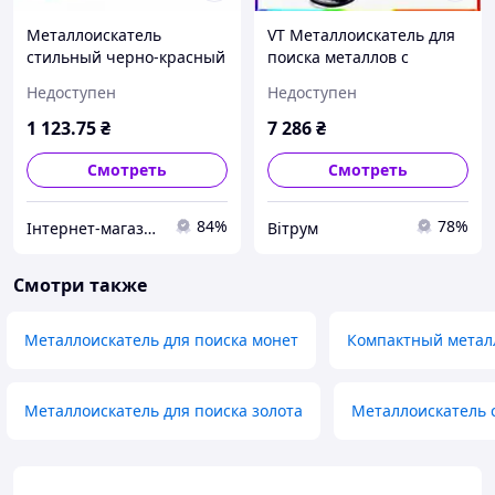
Металлоискатель
VT Металлоискатель для
стильный черно-красный
поиска металлов с
с подсветкой и
дисплеем LCD и
Недоступен
Недоступен
вибрацией для поиска на
водостойкой катушкой
пляже Treker GC-2007
VITRU MUX
1 123
.75
₴
7 286
₴
чувствительность 2 кг V
Смотреть
Смотреть
84%
78%
Інтернет-магазин MEGA TOOLS
Вітрум
Смотри также
Металлоискатель для поиска монет
Компактный метал
Металлоискатель для поиска золота
Металлоискатель 