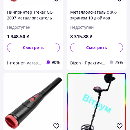
Пинпоинтер Treker GC-
Металлоискатель с ЖК-
2007 металлоискатель
экраном 10 дюймов
черный и красный с
чувствительность 18 см
Недоступен
Недоступен
глубиной обнаружения 5
индикатор заряда
см и индикатором заряда
батареи 6 6 кГц BZN
1 348
.50
₴
8 315
.88
₴
Смотреть
Смотреть
90%
79%
Інтернет-магазин ALL CLOTHES
Bizon - Практичные решения для дома и сада!