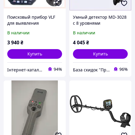
Поисковый прибор VLF
Умный детектор MD-3028
для выявления
с 8 уровнями
артефактов и железа
чувствительности
В наличии
В наличии
1921054TP
K24A13438
3 940
₴
4 045
₴
Купить
Купить
94%
96%
Інтернет-каталог знижок "MODNO"
База скидок "ПромоКот"