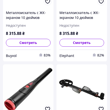
Металлоискатель с ЖК-
Металлоискатель с ЖК-
экраном 10 дюймов
экраном 10 дюймов
чувствительность 18 см
чувствительность 18 см
Недоступен
Недоступен
индикатор заряда
индикатор заряда
батареи 6 6 кГц BUV
батареи 6 6 кГц EPT
8 315
.88
₴
8 315
.88
₴
Смотреть
Смотреть
83%
82%
Buyvol
Elephant