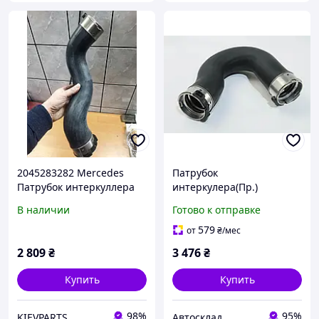
2045283282 Mercedes
Патрубок
Патрубок интеркуллера
интеркулера(Пр.)
правый АНАЛОГ
Mercedes SPRINTER,
В наличии
Готово к отправке
Autotechteile (1005216)
579
от
₴
/мес
2 809
₴
3 476
₴
Купить
Купить
98%
95%
KIEVPARTS
Автосклад