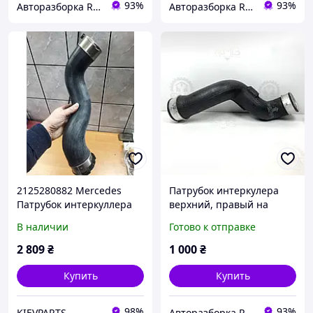
93%
93%
Авторазборка RMB
Авторазборка RMB
2125280882 Mercedes
Патрубок интеркулера
Патрубок интеркуллера
верхний, правый на
правый АНАЛОГ
Мерседес C-Class W203
В наличии
Готово к отправке
2.2 cdi A2035282082
2 809
₴
1 000
₴
Купить
Купить
98%
93%
KIEVPARTS
Авторазборка RMB