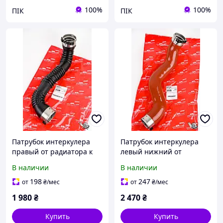
100%
100%
ПІК
ПІК
Патрубок интеркулера
Патрубок интеркулера
правый от радиатора к
левый нижний от
дроссельной заслонке
радиатора резиновая
В наличии
В наличии
MERCEDES A (W176), B
часть MERCEDES A (W176),
SPORTS TOURER (W246,
B SPORTS TOURER (W246,
198
247
от
₴
/мес
от
₴
/мес
W242), CLA (C117), CLA S
W242), CLA (C117), CLA SH
1 980
₴
2 470
₴
Купить
Купить