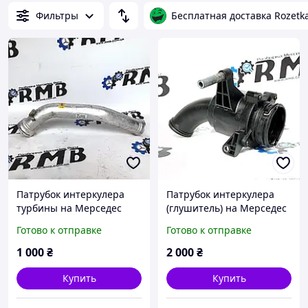
Фильтры
Бесплатная доставка Rozetk
Патрубок интеркулера
Патрубок интеркулера
турбины на Мерседес
(глушитель) на Мерседес
w164 w211 w219 3.0 CDI
w164 w211 w219 3.0 CDI
Готово к отправке
Готово к отправке
OM642 A6420980707
OM642 А6421400687
1 000
₴
2 000
₴
Купить
Купить