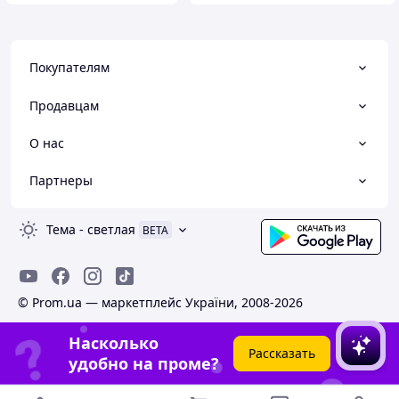
Покупателям
Продавцам
О нас
Партнеры
Тема
-
светлая
BETA
© Prom.ua — маркетплейс України, 2008-2026
Насколько
Рассказать
удобно на проме?