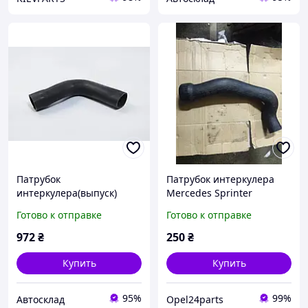
Патрубок
Патрубок интеркулера
интеркулера(выпуск)
Mercedes Sprinter
Mercedes SPRINTER,
9015281882
Готово к отправке
Готово к отправке
Autotechteile (1005267)
972
₴
250
₴
Купить
Купить
95%
99%
Автосклад
Opel24parts