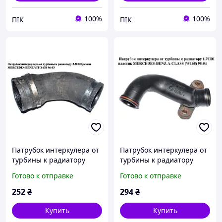
100%
100%
ПІК
ПІК
Патрубок интеркулера от
Патрубок интеркулера от
турбины к радиатору
турбины к радиатору
2.2CDI резина MERCEDES-
1.7CDI пластик
Готово к отправке
Готово к отправке
BENZ VITO 638 96-03
MERCEDES-BENZ A-Klasse
(МЕРСЕДЕС ВИТО 638)
(W168) 1997-2004
252
₴
294
₴
(A6385282982,
(МЕРСЕДЕС БЕНЦ W168)
Купить
Купить