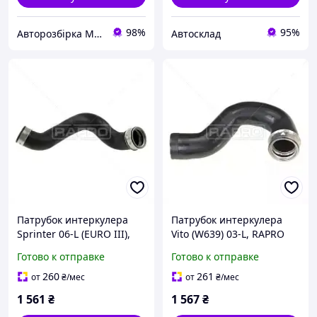
98%
95%
Авторозбірка Мікроавтобусів
Автосклад
Патрубок интеркулера
Патрубок интеркулера
Sprinter 06-L (EURO III),
Vito (W639) 03-L, RAPRO
RAPRO (28215)
(28219)
Готово к отправке
Готово к отправке
260
261
от
₴
/мес
от
₴
/мес
1 561
₴
1 567
₴