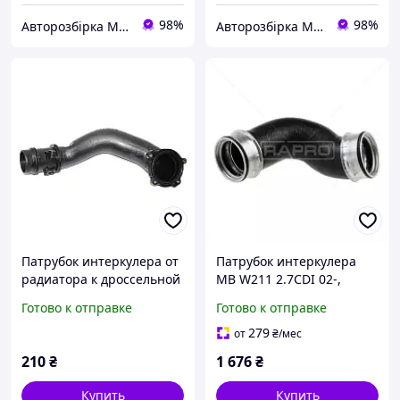
98%
98%
Авторозбірка Мікроавтобусів
Авторозбірка Мікроавтобусів
Патрубок интеркулера от
Патрубок интеркулера
радиатора к дроссельной
MB W211 2.7CDI 02-,
заслонке 2.2CDI
RAPRO (28431)
Готово к отправке
Готово к отправке
MERCEDES-BENZ E-Klasse
(212) 09-16 (МЕРСЕДЕС
279
от
₴
/мес
БЕНЦ 212)
210
₴
1 676
₴
Купить
Купить