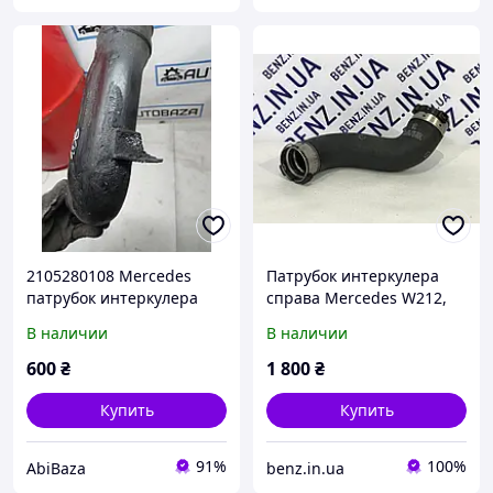
2105280108 Mercedes
Патрубок интеркулера
патрубок интеркулера
справа Mercedes W212,
W204, C218 A2045286682
В наличии
В наличии
600
₴
1 800
₴
Купить
Купить
91%
100%
AbiBaza
benz.in.ua