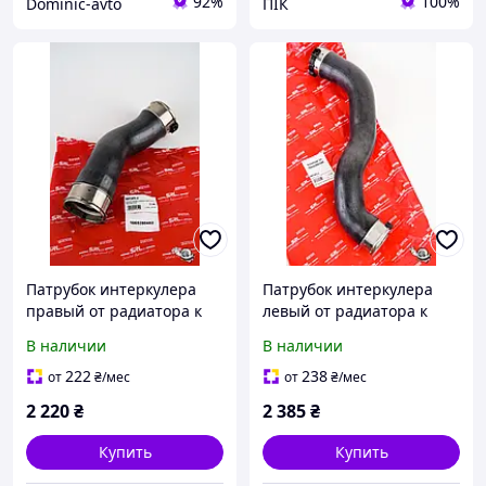
92%
100%
Dominic-avto
ПІК
Патрубок интеркулера
Патрубок интеркулера
правый от радиатора к
левый от радиатора к
турбине MERCEDES GLE
дроссельной заслонке
В наличии
В наличии
(W166) 2.2D-5.5 04.15-
MERCEDES GLE (W166)
10.18 (A1665280482)
2.2D-5.5 04.15-10.18
222
238
от
₴
/мес
от
₴
/мес
(A1665280100)
2 220
₴
2 385
₴
Купить
Купить