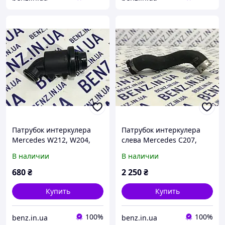
Патрубок интеркулера
Патрубок интеркулера
Mercedes W212, W204,
слева Mercedes C207,
W205 A6511400087
W204, W212 A2045282982
В наличии
В наличии
680
₴
2 250
₴
Купить
Купить
100%
100%
benz.in.ua
benz.in.ua