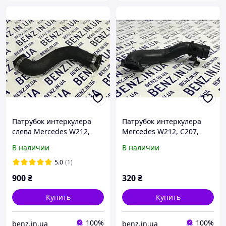
Патрубок интеркулера
Патрубок интеркулера
слева Mercedes W212,
Mercedes W212, C207,
W204, C207 A2125280000
W204, W221 A6510900242
В наличии
В наличии
5.0
(1)
900
₴
320
₴
Купить
Купить
100%
100%
benz.in.ua
benz.in.ua