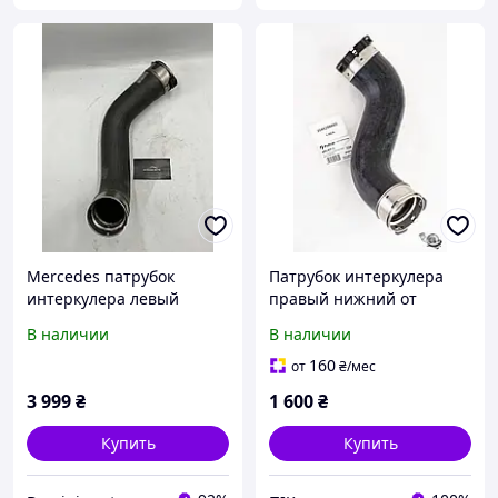
Mercedes патрубок
Патрубок интеркулера
интеркулера левый
правый нижний от
A1665280082 для ML W166
радиатора к турбине
В наличии
В наличии
/ GLE запчасти б/у
MERCEDES C (W204), C T-
(оригинал)
MODEL (S204), CLS (C218),
160
от
₴
/мес
CLS SHOOTING BRAKE
3 999
₴
1 600
₴
Купить
Купить