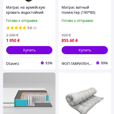
Матрас на армейскую
Матрас ватный
кровать водостойкий
полиэстер (190*80)
толщина 100мм. Матрас
Готово к отправке
Готово к отправке
переносной 70х190 для
дома, дачи, на
5.0
(2)
раскладушку, кровать.
2 250
₴
920
₴
Хаки
1 950
₴
855
.60
₴
Купить
Купить
93%
99%
DSaveU
ФОП ГАВРИЛЕНКО ОЛЕКСІЙ ВОЛОДИМИРОВИЧ