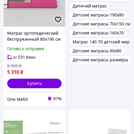
Дитячий матрас
Детские матрасы 190х80
Детские матрасы 70х150 см
Детские матрасы 160х70
Матрас ортопедический
беспружинный 80х190 см
Матрас 140 70 детский мир
с кокосовой койрой для
Готово к отправке
Детские матрасы 60х80
детей гипоаллергенный
для комфортного сна
531
от
₴
/мес
Детские матрасы размеры
6 903
₴
5 310
₴
Купить
97%
One Mebli