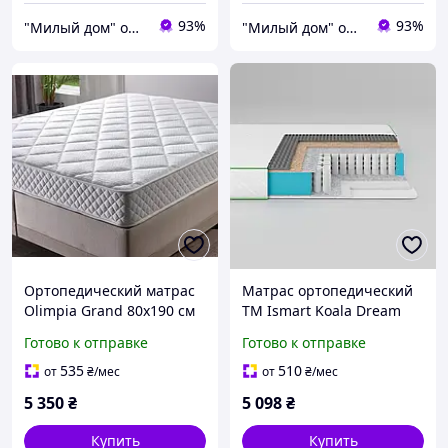
93%
93%
"Милый дом" онлайн магазин
"Милый дом" онлайн магазин
Ортопедический матрас
Матрас ортопедический
Olimpia Grand 80х190 см
ТМ Ismart Koala Dream
80х190 см пружинный
Готово к отправке
Готово к отправке
(ISM-051010)
535
510
от
₴
/мес
от
₴
/мес
5 350
₴
5 098
₴
Купить
Купить