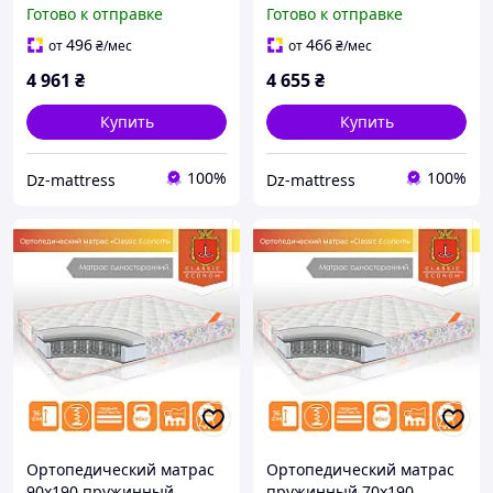
Ортопедический,
Ортопедический
Готово к отправке
Готово к отправке
беспружинный матрас,
беспружинный матрас
детский, подростковый от
детский подростковый от
496
466
от
₴
/мес
от
₴
/мес
3-х лет.
3х лет
4 961
₴
4 655
₴
Купить
Купить
100%
100%
Dz-mattress
Dz-mattress
Ортопедический матрас
Ортопедический матрас
90х190 пружинный.
пружинный 70х190.