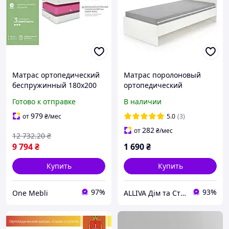
Матрас ортопедический
Матрас поролоновый
беспружинный 180х200
ортопедический
см средней жесткости для
80х190/200х8 см
Готово к отправке
В наличии
комфортного сна с
беспружинный Kompact
пенополиуретаном Sleep
979
от
₴
/мес
5.0
(3)
W
282
от
₴
/мес
12 732
.20
₴
9 794
₴
1 690
₴
Купить
Купить
97%
93%
One Mebli
ALLIVA Дім та Стиль