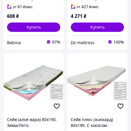
детский, подростковый от
3-х лет.
61
427
от
₴
/мес
от
₴
/мес
608
₴
4 271
₴
Купить
Купить
97%
100%
Babina
Dz-mattress
Сейв (алое вара) 80х190.
Сейв плюс (жаккард)
Зима/Лето.
80х190. С кокосом.