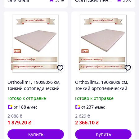
One Mebli
ФОП ГАВРИЛЕНКО ОЛЕКСІЙ ВОЛОДИМИРОВИЧ
OrthoSlim1, 190х80х6 см,
OrthoSlim2, 190х80х8 см,
Тонкий ортопедический
Тонкий ортопедический
матрас (наматрасник,
матрас (наматрасник,
Готово к отправке
Готово к отправке
футон, топер)
футон, топер)
188
237
от
₴
/мес
от
₴
/мес
2 088
₴
2 629
₴
1 879
.20
₴
2 366
.10
₴
Купить
Купить