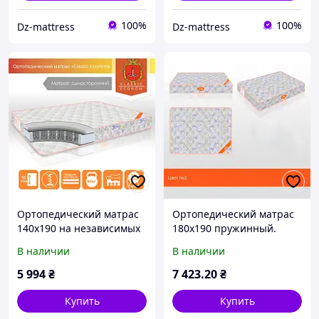
100%
100%
Dz-mattress
Dz-mattress
Ортопедический матрас
Ортопедический матрас
140х190 на независимых
180х190 пружинный.
пружинах. Матрас для
Матрас для двухспальной
В наличии
В наличии
двуспальной кровати
кровати Classic Econom
Classic Econom
5 994
₴
7 423
.20
₴
Купить
Купить