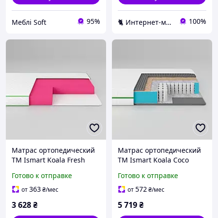
95%
100%
Меблі Soft
🐈 Интернет-магазин "Котяра-мебель" Наша мебель в каждый дом kotyara-mebel.com
Матрас ортопедический
Матрас ортопедический
ТМ Ismart Koala Fresh
ТМ Ismart Koala Coco
80х190 см безпружинный
80х190 см пружинный
Готово к отправке
Готово к отправке
(ISM-051049)
(ISM-051087)
363
572
от
₴
/мес
от
₴
/мес
3 628
₴
5 719
₴