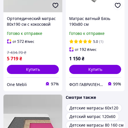
Ортопедический матрас
Матрас ватный Бязь
80х190 см с кокосовой
190x80 см
койрой пружинный для
Готово к отправке
Готово к отправке
детей и взрослых с
адаптивной поддержкой
572
от
₴
/мес
5.0
(1)
192
от
₴
/мес
7 434
.70
₴
5 719
₴
1 150
₴
Купить
Купить
97%
99%
One Mebli
ФОП ГАВРИЛЕНКО ОЛЕКСІЙ ВОЛОДИМИРОВИЧ
Смотри также
Детские матрасы 60х120
Детский матрас 120х60
Детские матрасы 80 160 см