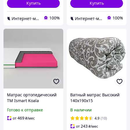
Купить
Купить
100%
100%
🐈 Интернет-магазин "Котяра-мебель" Наша мебель в каждый дом kotyara-mebel.com
🐈 Интернет-магазин "Котяра-мебель" Наша мебель в каждый дом kotyara-mebel.com
Матрас ортопедический
Ватный матрас Высокий
ТМ Ismart Koala
140х190х15
Bambo80х190 см
(двухспальный) Drimota
Готово к отправке
В наличии
безпружинный (ISM-
комфорт
051140)
469
от
₴
/мес
4.9
(10)
243
от
₴
/мес