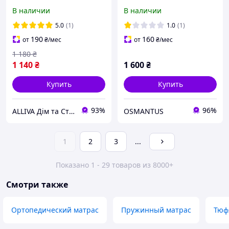
Drimota Комфорт
(двуспальный)
В наличии
В наличии
микрофибра Османтус
Комфорт +
5.0
(1)
1.0
(1)
190
160
от
₴
/мес
от
₴
/мес
1 180
₴
1 140
₴
1 600
₴
Купить
Купить
93%
96%
ALLIVA Дім та Стиль
OSMANTUS
1
2
3
...
Показано 1 - 29 товаров из 8000+
Смотри также
Ортопедический матрас
Пружинный матрас
Тюф