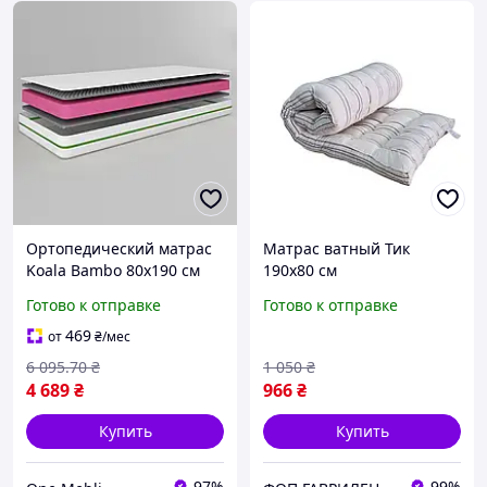
Ортопедический матрас
Матрас ватный Тик
Koala Bambo 80х190 см
190х80 см
беспружинный для
Готово к отправке
Готово к отправке
подростка с высоким
уровнем комфорта
469
от
₴
/мес
6 095
.70
₴
1 050
₴
4 689
₴
966
₴
Купить
Купить
97%
99%