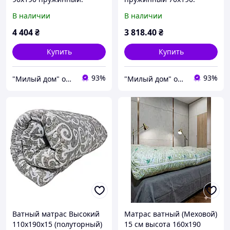
Матрас на одинарную
Одинарный матрас
В наличии
В наличии
кровать Classic Econom
жесткий Classic Econom
4 404
₴
3 818
.40
₴
Купить
Купить
93%
93%
"Милый дом" онлайн магазин
"Милый дом" онлайн магазин
Ватный матрас Высокий
Матрас ватный (Меховой)
110х190х15 (полуторный)
15 см высота 160х190