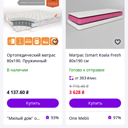
Ортопедический матрас
Матрас Ismart Koala Fresh
80х190. Пружинный
80х190 см
матрас на кровать Classic
ортопедический
В наличии
Готово к отправке
Econom
безпружинный для
здорового сна средней
363
от
₴
/мес
жесткости с жаккардо
4 716
.40
₴
4 137
.60
₴
3 628
₴
Купить
Купить
93%
97%
"Милый дом" онлайн магазин
One Mebli