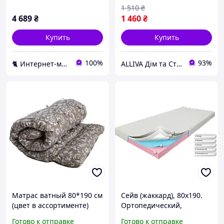
1 510
₴
4 689
₴
1 460
₴
Купить
Купить
100%
93%
🐈 Интернет-магазин "Котяра-мебель" Наша мебель в каждый дом kotyara-mebel.com
ALLIVA Дім та Стиль
Матрас ватный 80*190 см
Сейв (жаккард), 80х190.
(цвет в ассортименте)
Ортопедический,
беспружинный матрас,
Готово к отправке
Готово к отправке