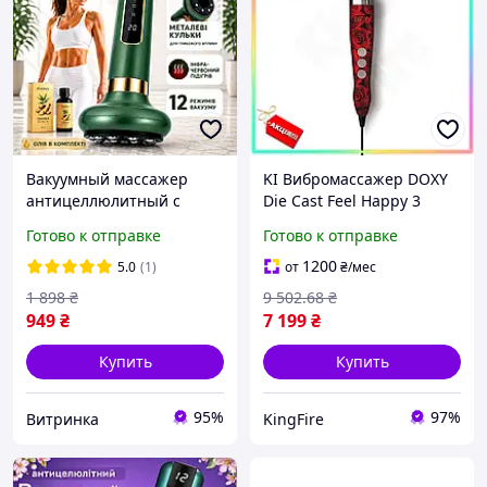
Вакуумный массажер
KI Вибромассажер DOXY
антицеллюлитный с
Die Cast Feel Happy 3
подогревом и
мощный массажер для
Готово к отправке
Готово к отправке
металлическими
тела с металлическим
шариками для тела
корпусом и силико
1200
5.0
(1)
от
₴
/мес
коррекции фигуры
FIR41_R
1 898
₴
9 502
.68
₴
лимфодренажный
949
₴
7 199
₴
баночный массаж
Купить
Купить
95%
97%
Витринка
KingFire