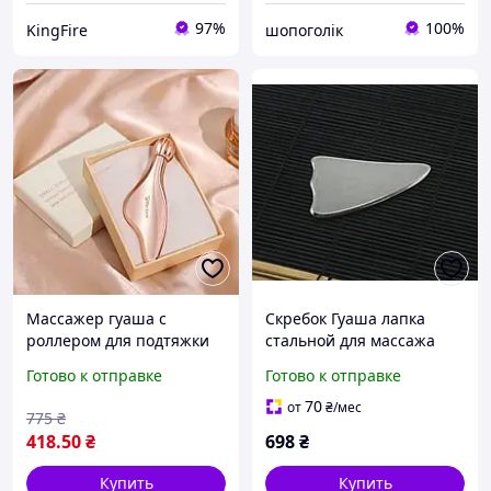
97%
100%
KingFire
шопоголік
Массажер гуаша с
Скребок Гуаша лапка
роллером для подтяжки
стальной для массажа
контура лица шеи и зоны
лица и тела массажер для
Готово к отправке
Готово к отправке
вокруг глаз 3D Roller
лифтинга кожи
металлический 2в1
металлический скребок
70
от
₴
/мес
775
₴
золотой
418
.50
₴
698
₴
Купить
Купить