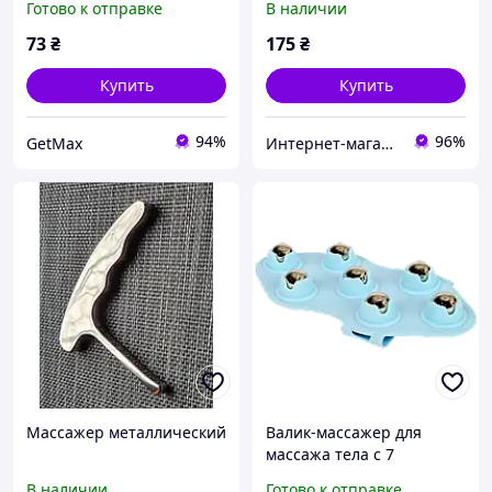
Готово к отправке
В наличии
для пальцев рук и тела
73
₴
175
₴
Купить
Купить
94%
96%
GetMax
Интернет-магазин TVOЁ
Массажер металлический
Валик-массажер для
массажа тела с 7
металлическими
В наличии
Готово к отправке