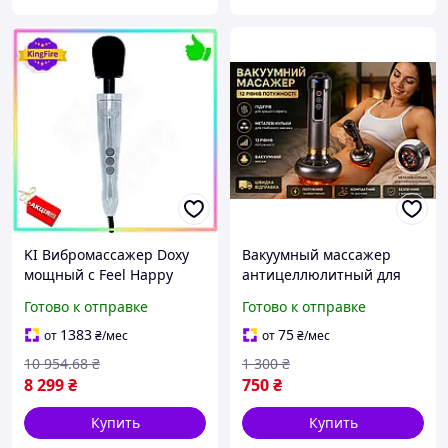
KI Вибромассажер Doxy
Вакуумный массажер
мощный с Feel Happy
антицеллюлитный для
металлическим корпусом
тела с подогревом и
Готово к отправке
Готово к отправке
для массажа тела и
металлическими
релаксации массаже
шариками коррекции
1383
75
от
₴
/мес
от
₴
/мес
FIR41_R
фигуры эффект
10 954
.68
₴
1 300
₴
лимфодренажный массаж
8 299
₴
750
₴
Купить
Купить