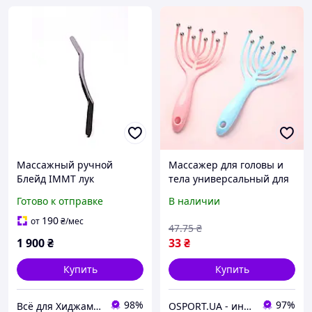
Массажный ручной
Массажер для головы и
Блейд IMMT лук
тела универсальный для
металлический,
массажа шеи, спины с
Готово к отправке
В наличии
портативный
металлическими
универсальный массажер
шариками OSPORT (MS
190
от
₴
/мес
47
.75
₴
для тела
4090)
1 900
₴
33
₴
Купить
Купить
98%
97%
Всё для Хиджамы, Массажа, Гирудотерапии и Оздоровления!
OSPORT.UA - интернет магазин спортивных товаров