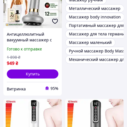
Металлический массажер
Массажер body innovation
Портативный массажер для 
Массажер для тела германия
Антицеллюлитный
вакуумный массажер с
Массажер маленький
подогревом и
Готово к отправке
Ручной массажер Body Mass
металлическими
шариками для тела и
1 898
₴
Механический массажер для
коррекции фигуры
949
₴
эффект лимфодренажный
баночн
Купить
95%
Витринка