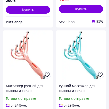
200
₴
Купить
Купить
95%
Sevi Shop
Puzzlenge
Массажер ручной для
Ручной массажер для
головы и тела с
головы и тела с
металлическими
металлическими
Готово к отправке
Готово к отправке
шариками BRS Pink
шариками BRS Blue
24
29
от
₴
/мес
от
₴
/мес