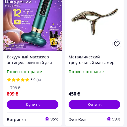
Вакуумный массажер
Металлический
антицеллюлитный для
треугольный массажёр
тела с подогревом и
Вьюрок инструмент для
Готово к отправке
Готово к отправке
металлическими
точечного массажа всего
шариками коррекции
тела
5.0
(4)
фигуры эффект
1 798
₴
лимфодренажный
899
₴
450
₴
баночный
Купить
Купить
95%
99%
Витринка
ФитоХелс