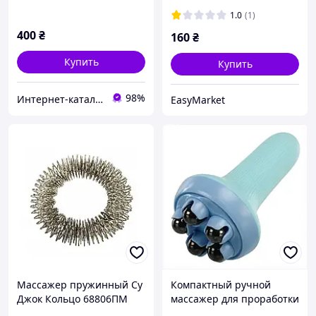
A419C461M1
для лифтинга
1.0
(1)
400
₴
160
₴
Купить
Купить
98%
Интерн​ет-кат​а​л​ог ск​​и​до​к "GALANTI"
EasyMarket
Массажер пружинный Су
Компактный ручной
Джок Кольцо 68806ПМ
массажер для проработки
Металлический 2.5 см
мышц рук, 90C2981C3