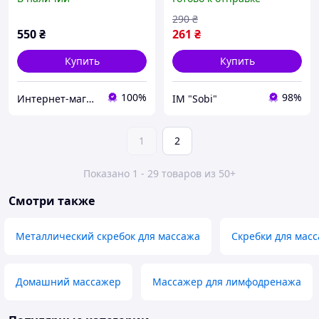
шариками, 360°
вращения, для снятия
290
₴
мышечного напряжения
550
₴
261
₴
и улучшения кровообращ
Купить
Купить
100%
98%
Интернет-магазин "Добромасаж"
ІМ "Sobi"
1
2
Показано 1 - 29 товаров из 50+
Смотри также
Металлический скребок для массажа
Скребки для мас
Домашний массажер
Массажер для лимфодренажа