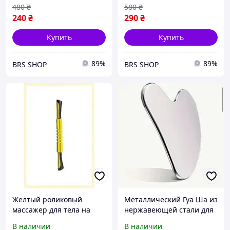
480
₴
580
₴
240
₴
290
₴
Купить
Купить
89%
89%
BRS SHOP
BRS SHOP
Желтый роликовый
Металлический Гуа Ша из
массажер для тела на
нержавеющей стали для
металлической базе
лица и тела, массажер
В наличии
В наличии