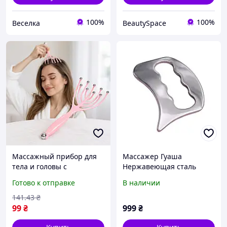
100%
100%
Веселка
BeautySpace
Массажный прибор для
Массажер Гуаша
тела и головы с
Нержавеющая сталь
металлическим шариком
9.8х8 см Металлический
Готово к отправке
В наличии
и 9 массажными
скребок для массажа
пальцами, розовый /
Гуаша массажер для лица
141
.43
₴
Массажер головы /
и тела
99
₴
999
₴
Релакс массажер