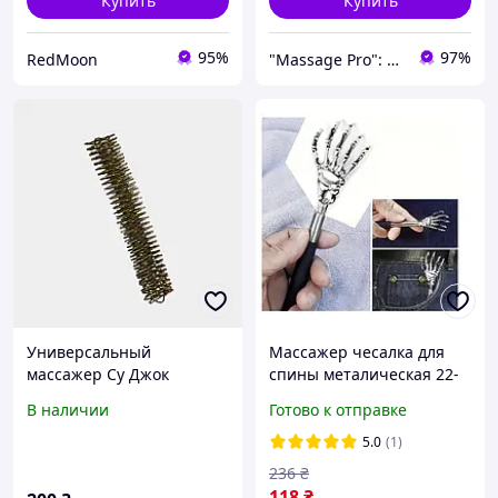
Купить
Купить
95%
97%
RedMoon
"Massage Pro": Товары для массажа, красоты и здоровья!
Универсальный
Массажер чесалка для
массажер Су Джок
спины металическая 22-
Металлический
58см, удобная чухалка в
В наличии
Готово к отправке
антистресс ролик для рук
виде руки
ног и тела 10 см
5.0
(1)
236
₴
118
₴