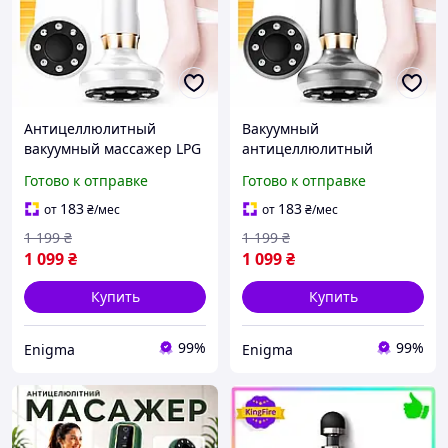
Антицеллюлитный
Вакуумный
вакуумный массажер LPG
антицеллюлитный
для тела 12 режимов,
массажер для тела LPG
Готово к отправке
Готово к отправке
баночный и
массаж 12 режимов
лимфодренажный
(серый) с
183
183
от
₴
/мес
от
₴
/мес
эффект, металлические
металлическими
1 199
₴
1 199
₴
ролики (белый)
роликами
1 099
₴
1 099
₴
Купить
Купить
99%
99%
Enigma
Enigma