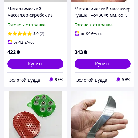
Металлический
Металлический массажер
массажер-скребок из
гуаша 145×30×6 мм, 65 г,
нержавеющей стали 304,
сталь 304
Готово к отправке
Готово к отправке
125×75×4 мм, 160 г
34
5.0
(2)
от
₴
/мес
42
от
₴
/мес
422
₴
343
₴
Купить
Купить
99%
99%
"Золотой Будда"
"Золотой Будда"