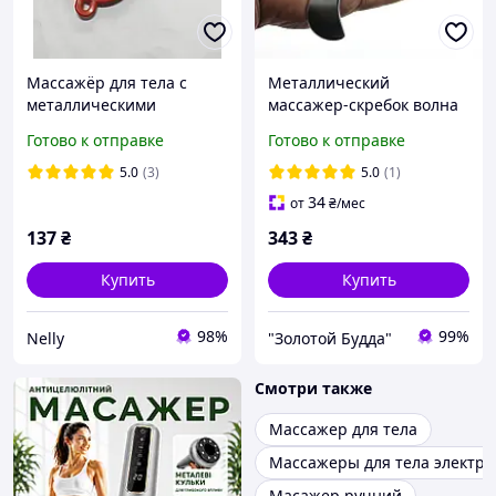
Массажёр для тела с
Металлический
металлическими
массажер-скребок волна
шариками
180×35×6 мм
Готово к отправке
Готово к отправке
антицеллюлитный
5.0
(3)
5.0
(1)
34
от
₴
/мес
137
₴
343
₴
Купить
Купить
98%
99%
Nelly
"Золотой Будда"
Смотри также
Массажер для тела
Массажеры для тела электри
Масажер ручний