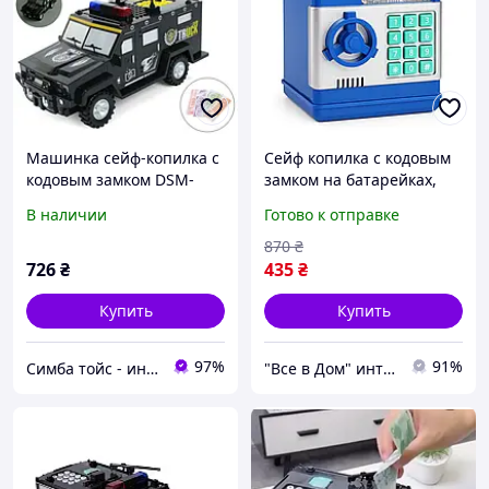
Машинка сейф-копилка с
Сейф копилка с кодовым
кодовым замком DSM-
замком на батарейках,
6672
Копилка в форме сейфа,
В наличии
Готово к отправке
Сейф для сбережений
детей TE-69
870
₴
726
₴
435
₴
Купить
Купить
97%
91%
Симба тойс - интернет-магазин детских игрушек
"Все в Дом" интернет-магазин