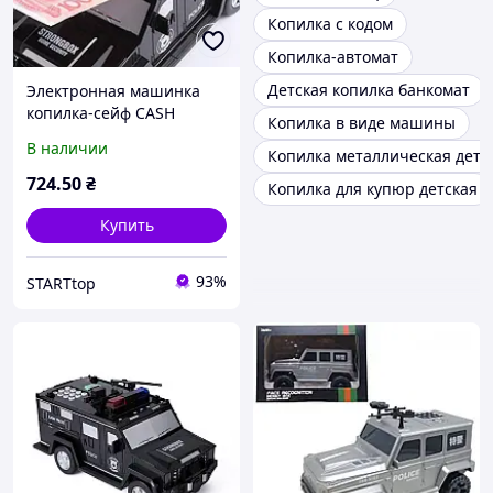
Копилка с кодом
Копилка-автомат
Детская копилка банкомат
Электронная машинка
копилка-сейф CASH
Копилка в виде машины
TRUCK с кодовым замком
В наличии
Копилка металлическая детс
и отпечатком Hummer
6688-19
724
.50
₴
Копилка для купюр детская
Купить
93%
STARTtop