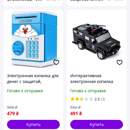
Электронная копилка для
Интерактивная
денег с защитой,
электронная копилка
Машинка копилка сейф
сейф Машинка с кодовым
Готово к отправке
Готово к отправке
Электронная в виде
замком HP227
сейфа CH-42
2.3
(3)
958
₴
552
₴
479
₴
491
₴
Купить
Купить