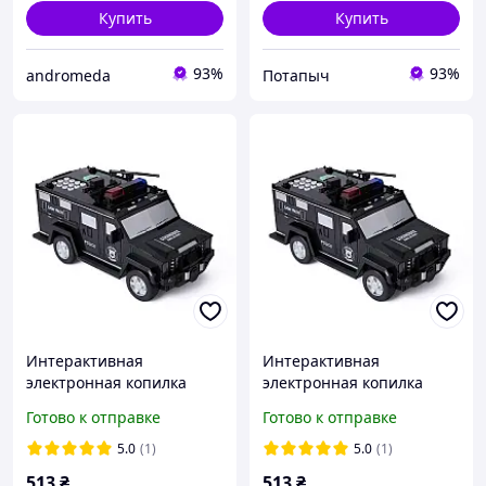
Купить
Купить
93%
93%
andromeda
Потапыч
Интерактивная
Интерактивная
электронная копилка
электронная копилка
сейф Машинка с кодовым
сейф Машинка с кодовым
Готово к отправке
Готово к отправке
замком FM227
замком. Уценка !!! FM227
5.0
(1)
5.0
(1)
513
₴
513
₴