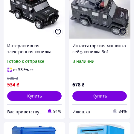
Интерактивная
Инкассаторская машинка
электронная копилка
сейф копилка 3в1
сейф Машинка с кодовым
Готово к отправке
В наличии
замком
53
от
₴
/мес
600
₴
534
₴
678
₴
Купить
Купить
91%
84%
Вас приветствует интернет-магазин SvetOn!
Илюшка