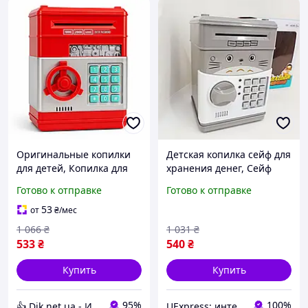
Оригинальные копилки
Детская копилка сейф для
для детей, Копилка для
хранения денег, Сейф
накопления денег для
копилка электронная на
Готово к отправке
Готово к отправке
детей Электронная
подарок Умная
копилка подарка QA-48
электронная RI-25
53
от
₴
/мес
1 066
₴
1 031
₴
533
₴
540
₴
Купить
Купить
95%
100%
👍 Dik.net.ua - Интернет магазин
UExpress: интернет-магазин