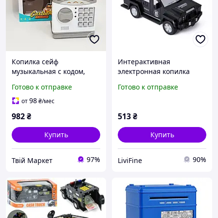
Копилка сейф
Интерактивная
музыкальная с кодом,
электронная копилка
Копилка сейф детский
сейф Машинка с кодовым
Готово к отправке
Готово к отправке
банкомат Машинка с
замком LF227
отпечатком пальца NS-41
98
от
₴
/мес
982
₴
513
₴
Купить
Купить
97%
90%
Твій Маркет
LiviFine