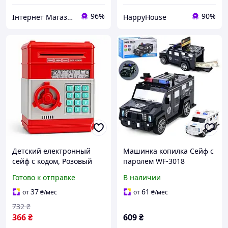
96%
90%
Інтернет Магазин "Tano"
HappyHouse
Детский електронный
Машинка копилка Сейф с
сейф с кодом, Розовый
паролем WF-3018
детский сейф с
Готово к отправке
В наличии
отпечатком пальца
игровой GS-26
37
61
от
₴
/мес
от
₴
/мес
732
₴
366
₴
609
₴