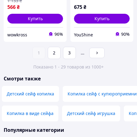
1 133
₴
566
₴
675
₴
Купить
Купить
96%
90%
wowkross
YouShine
1
2
3
...
Показано 1 - 29 товаров из 1000+
Смотри также
Детский сейф копилка
Копилка сейф с купюроприемни
Копилка в виде сейфа
Детский сейф игрушка
Коп
Популярные категории