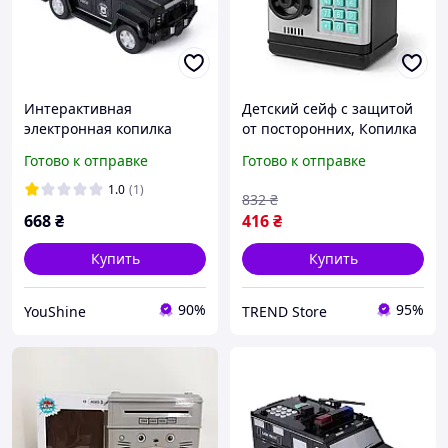
Интерактивная
Детский сейф с защитой
электронная копилка
от посторонних, Копилка
сейф Машинка с кодовым
сейф для девочки,
Готово к отправке
Готово к отправке
замком YU227
Кодовые копилки детские
NC-60
1.0
(1)
832
₴
668
₴
416
₴
Купить
Купить
90%
95%
YouShine
TREND Store