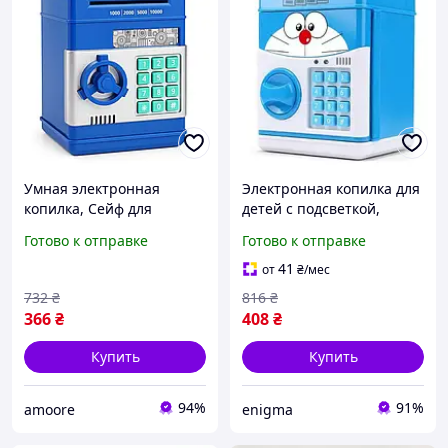
Умная электронная
Электронная копилка для
копилка, Сейф для
детей с подсветкой,
сбережений детей,
Копилка игрушка сейф с
Готово к отправке
Готово к отправке
Развивающий игровой
купюроприемником ON-
сейф для хранения денег
17
41
от
₴
/мес
HN-17
732
₴
816
₴
366
₴
408
₴
Купить
Купить
94%
91%
amoore
enigma