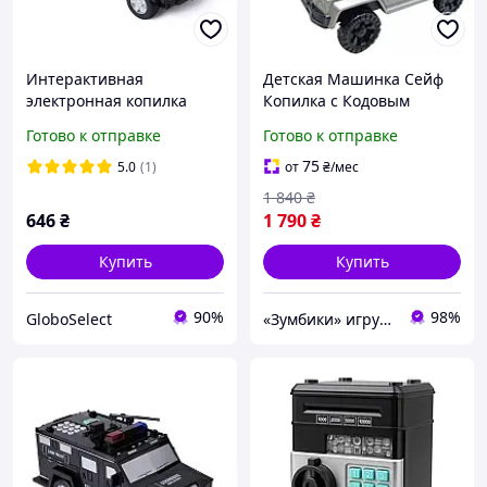
Интерактивная
Детская Машинка Сейф
электронная копилка
Копилка с Кодовым
сейф Машинка с кодовым
Замком и
Готово к отправке
Готово к отправке
замком GS227
Распознаванием Лица
75
5.0
(1)
от
₴
/мес
1 840
₴
646
₴
1 790
₴
Купить
Купить
90%
98%
GloboSelect
«Зумбики» игрушки для детей