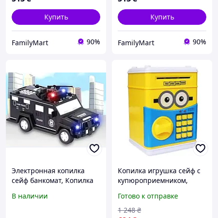
Купить
Купить
90%
90%
FamilyMart
FamilyMart
Электронная копилка
Копилка игрушка сейф с
сейф банкомат, Копилка
купюроприемником,
для денег сейф, Копилка
Машинка копилка сейф
В наличии
Готово к отправке
детская машинка для
Детская электронная с
купюр, Копилка сейф
кодом FH-19 NEW
1 248
₴