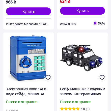
детская, XXK
624
₴
966
₴
Купить
Купить
96%
wowkross
Интернет-магазин "КАРАПУЗИК"
Электронная копилка в
Сейф Машинка с кодовым
виде сейфа, Машинка
замком. Интерактивная
копилка сейф для
копилка YU227
Готово к отправке
Готово к отправке
бумажных купюр AP-40
NEW
5.0
(1)