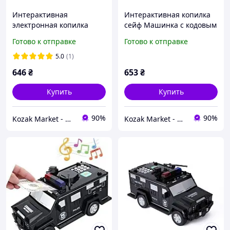
Интерактивная
Интерактивная копилка
электронная копилка
сейф Машинка с кодовым
сейф Машинка с кодовым
замком Топ продаж
Готово к отправке
Готово к отправке
замком Топ продаж
5.0
(1)
646
₴
653
₴
Купить
Купить
90%
90%
Kozak Market - Магазин техники и аксессуаров
Kozak Market - Магазин техники и аксессуаров