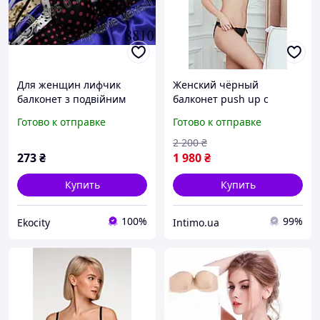
Для женщин лифчик
Женский чёрный
балконет з подвійним
балконет push up с
пуш апом Bomei
трусиками-слип и
Готово к отправке
Готово к отправке
малиново-чорний (8810)
съёмными бретелями
Anil Чёрный (84023)
2 200
₴
273
₴
1 980
₴
Купить
Купить
100%
99%
Ekocity
Intimo.ua