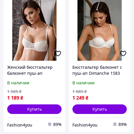
Женский бюстгальтер
Бюстгальтер балконет с
балконет пуш-ап
пуш-ап Dimanche 1583
Dimanche 1581 Avorio 70D
Avorio 75D Молочный
В наличии
В наличии
Молочный
1 585
₴
1 665
₴
1 189
₴
1 249
₴
Купить
Купить
89%
89%
Fashion4you
Fashion4you