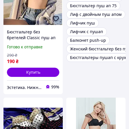
Бюстгальтер пуш ап 75
Лиф с двойным пуш апом
Лифчик пуш
Лифчик с пушап
Бюстгальтер без
бретелей Classic пуш ап
Балконет push-up
женский гладкий
Готово к отправке
Женский бюстгальтер без пу
бесшовный балконет
трансформер черный
290
₴
Бюстгальтеры пушап с круж
190
₴
Купить
99%
Эстетика. Нижнее белье.