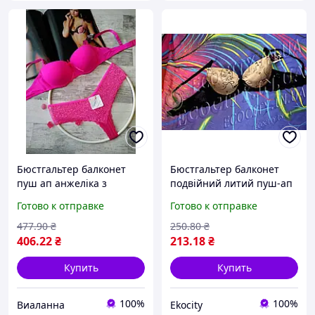
Бюстгальтер балконет
Бюстгальтер балконет
пуш ап анжеліка з
подвійний литий пуш-ап
гладкою формованою
(збільшення на 1-1,5
Готово к отправке
Готово к отправке
чашкою набір з
розмір) 793 Biweier
трусиками малиновий
скифське золото
477
.90
₴
250
.80
₴
(0_3189)
406
.22
₴
213
.18
₴
Купить
Купить
100%
100%
Виаланна
Ekocity