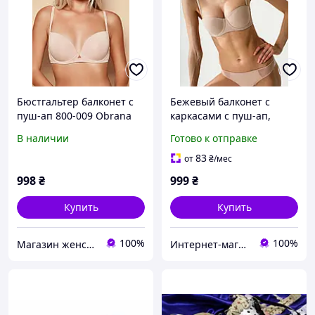
Бюстгальтер балконет с
Бежевый балконет с
пуш-ап 800-009 Obrana
каркасами с пуш-ап,
бретели снимаются,
В наличии
Готово к отправке
обхват на силиконе, 70D,
бежевый
83
от
₴
/мес
998
₴
999
₴
Купить
Купить
100%
100%
Магазин женского белья - Bretelie
Интернет-магазин "OnLady"