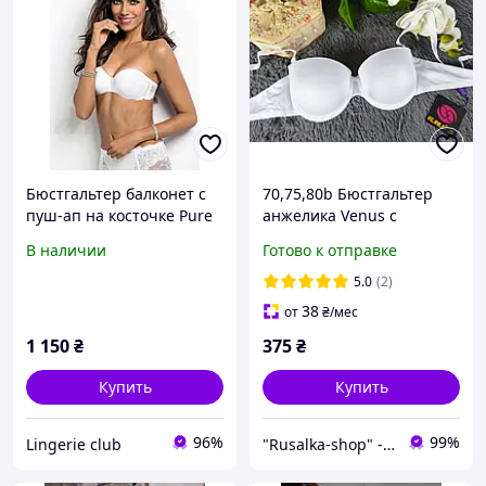
Бюстгальтер балконет с
70,75,80b Бюстгальтер
пуш-ап на косточке Pure
анжелика Venus с
Love Sielei
двойным пуш-ап чашка b
В наличии
Готово к отправке
лифчик балконет супер
усиленный push-up 2
5.0
(2)
размер груди белый 0705
38
от
₴
/мес
1 150
₴
375
₴
Купить
Купить
96%
99%
Lingerie club
"Rusalka-shop" - інтернет магазин спідньої жіночої білизни