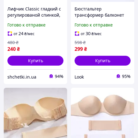
Лифчик Classic гладкий с
Бюстгальтер
регулированой спинкой,
трансформер балконет
Бюстгальтер в стиле
пуш-ап бесшовный,
Готово к отправке
Готово к отправке
бандо, Бюстгальтер
Бежевый 70А
балконет с пуш-ап
24
30
от
₴
/мес
от
₴
/мес
480
₴
598
₴
240
₴
299
₴
Купить
Купить
94%
95%
shchetki.in.ua
Look