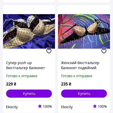
Супер push up
Женский бюстгальтер
бюстгальтер балконет
балконет подвійний
подвійний литий пуш ап
литий пуш-ап
Готово к отправке
Готово к отправке
8810 Bomei шоколадно-
(збільшення на 1-1,5
бежевий (неполн В)
розмір) 793 Biweier
229
₴
235
₴
скифське золото
Купить
Купить
100%
100%
Ekocity
Ekocity