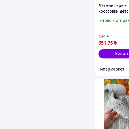
Летние серые
кроссовки детс
мальчика легк
Готово к отпра
липучке сетка 
869
₴
651
.75
₴
Купит
Гипермаркет "Материк"