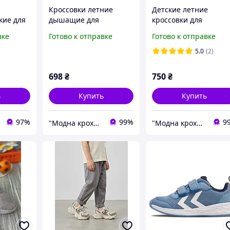
Кроссовки летние
Детские летние
кие для
дышащие для
кроссовки для
ие на
мальчиков на липучке
мальчиков р 30(20 см
вке
Готово к отправке
Готово к отправке
(KT20-2)
р 34(22см);36(23см)
5.0
(2)
698
₴
750
₴
ь
Купить
Купить
97%
99%
9
"Модна кроха" Iнтернет-магазин дитячого одягу та взуття в роздріб
"Модна кроха" Iнтернет-магазин дитячого одягу та взуття в роздріб