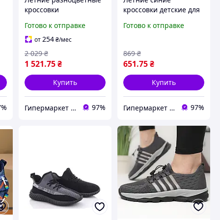
кроссовки
кроссовки детские для
подростковые для
мальчика легкие на
Готово к отправке
Готово к отправке
мальчика легкие
липучке сетка (KT70-4)
натуральная кожа
254
от
₴
/мес
(N6310)
2 029
₴
869
₴
1 521
.75
₴
651
.75
₴
Купить
Купить
7%
97%
97%
Гипермаркет "Материк"
Гипермаркет "Материк"