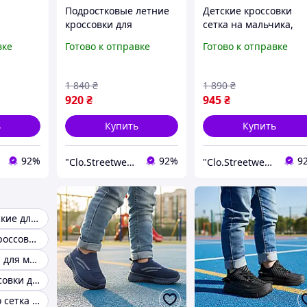
Подростковые летние
Детские кроссовки
кроссовки для
сетка на мальчика,
y Boost
мальчика подростка
летние кроссовки на
вке
Готово к отправке
Готово к отправке
сетка
липучке для мальчик
остка
1 840
₴
1 890
₴
920
₴
945
₴
ь
Купить
Купить
92%
92%
9
"Clo.Streetwear"
"Clo.Streetwear"
Кроссовки детские для мальчиков
Текстильные кроссовки на мальчика
Кросовки сетка для мальчика
Тканевые кроссовки для мальчика
Кроссовки лето сетка для мальчика