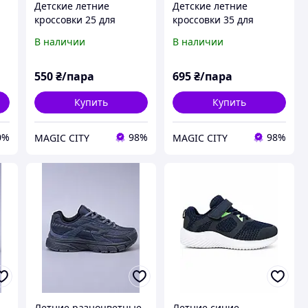
Детские летние
Детские летние
кроссовки 25 для
кроссовки 35 для
 с
мальчика девочки
мальчика черные
В наличии
В наличии
серые текстильные
текстильные
ом
хинкали
550
₴/пара
695
₴/пара
Купить
Купить
0%
98%
98%
MAGIC CITY
MAGIC CITY
Летние разноцветные
Летние синие