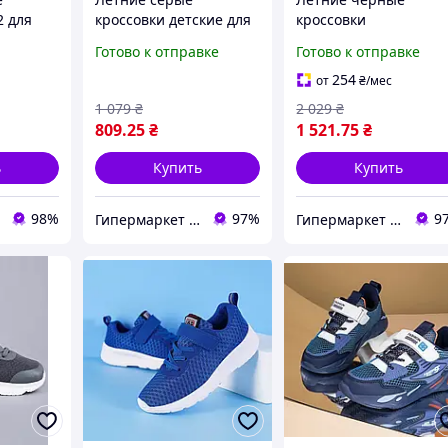
2 для
кроссовки детские для
кроссовки
е
мальчика легкие на
подростковые для
Готово к отправке
Готово к отправке
ильные
липучке сетка (K10-1Q)
мальчика легкие
(N4401)
254
от
₴
/мес
1 079
₴
2 029
₴
809
.25
₴
1 521
.75
₴
ь
Купить
Купить
98%
97%
9
Гипермаркет "Материк"
Гипермаркет "Материк"