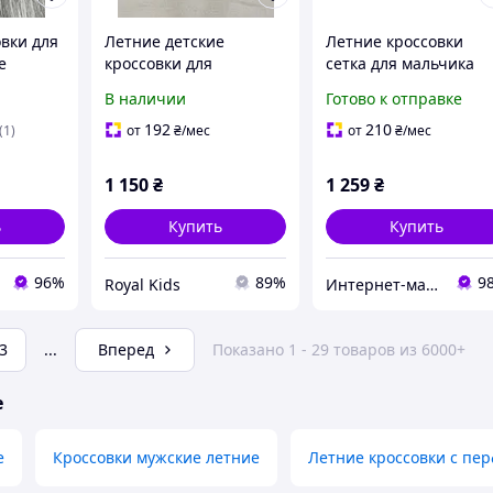
вки для
Летние детские
Летние кроссовки
е
кроссовки для
сетка для мальчика
вки
мальчиков, бежевые,
Hummel. Детские
В наличии
Готово к отправке
чика
26 размер
кроссовки на липучк
32 размер
192
210
(1)
от
₴
/мес
от
₴
/мес
1 150
₴
1 259
₴
ь
Купить
Купить
96%
89%
9
Royal Kids
Интернет-магазин брендовой обуви ShoesLike
3
...
Вперед
Показано 1 - 29 товаров из 6000+
е
e
Кроссовки мужские летние
Летние кроссовки с пе