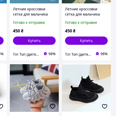
Летние кроссовки
Летние кроссовки
сетка для мальчика
сетка для мальчика
очень легкие гибкая
очень легкие гибкая
Готово к отправке
Готово к отправке
подошва Размеры: 21-
подошва черные
23
Размеры: 20,21
450
₴
450
₴
Купить
Купить
8%
98%
98%
Тіп Топ (дитяче взуття)
Тіп Топ (дитяче взуття)