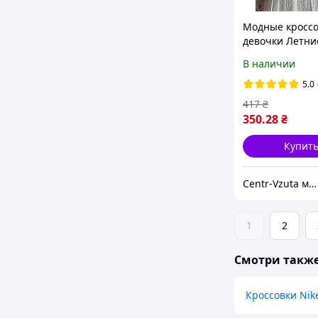
Модные кроссо
девочки Летни
детские кроссо
В наличии
сетки для маль
5.0
417
₴
350
.28
₴
Купит
Centr-Vzuta магазин обуви, одежды и товаров для дома
1
2
Смотри такж
Кроссовки Nik