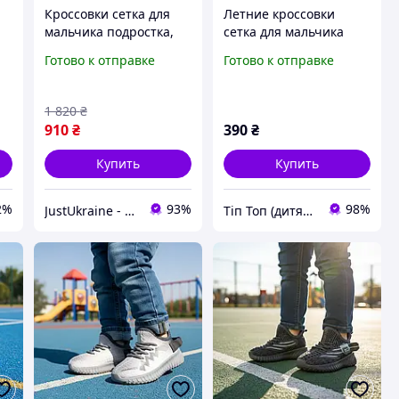
Кроссовки сетка для
Летние кроссовки
мальчика подростка,
сетка для мальчика
кроссовки летние
очень легкие гибкая
Готово к отправке
Готово к отправке
а
подростковые для
подошва Размеры: 22
мальчика, макасины
текстиль мальчику
1 820
₴
910
₴
390
₴
Купить
Купить
2%
93%
98%
JustUkraine - интернет магазин мужской и женской обуви
Тіп Топ (дитяче взуття)