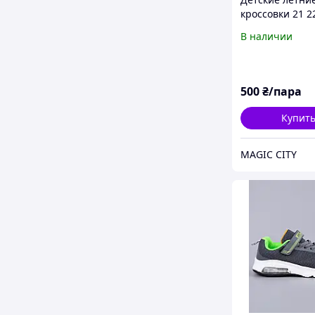
кроссовки 21 2
мальчика серы
В наличии
черные текст
изи
500
₴/пара
Купит
MAGIC CITY