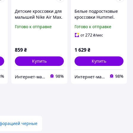
Детские кроссовки для
Белые подростковые
малышей Nike Air Max.
кроссовки Hummel.
Летние кроссовки для
Летние кроссовки для
Готово к отправке
Готово к отправке
е
мальчика Найк 17
мальчика размер 36
размер
272
от
₴
/мес
859
₴
1 629
₴
Купить
Купить
8%
98%
98%
Интернет-магазин брендовой обуви ShoesLike
Интернет-магазин брендовой обуви ShoesLike
рфорацией черные