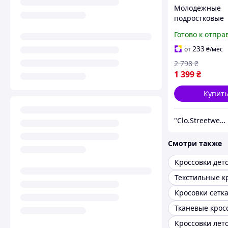
Молодежные
подростковые
кроссовки Yeez
Готово к отпра
350 V2, летние
кроссовки для
233
от
₴
/мес
мальчика подр
2 798
₴
Адидас Изи
1 399
₴
Купит
"Clo.Streetwear"
Смотри также