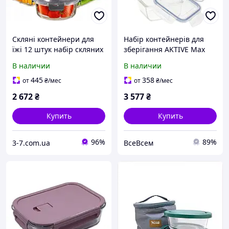
Скляні контейнери для
Набір контейнерів для
їжі 12 штук набір скляних
зберігання AKTIVE Max
контейнерів коробка-
Home, 8 герметичних
В наличии
В наличии
ланчбокс
скляних контейнерів,
скляні ланч-бокси для
445
358
от
₴
/мес
от
₴
/мес
мікрохвильової печі,
2 672
₴
3 577
₴
Купить
Купить
96%
89%
3-7.com.ua
ВсеВсем