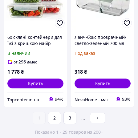
6x скляні контейнери для
Ланч-бокс прозрачный/
їжі з кришкою набір
светло-зеленый 700 мл
стійкі до високих
IKEA HAVSTOBIS
В наличии
Под заказ
температур ланч-бокси
606.173.87
296
от
₴
/мес
1 778
₴
318
₴
Купить
Купить
94%
93%
Topcenter.in.ua
NovaHome - магазин товарів для дому і не тільки
1
2
3
...
Показано 1 - 29 товаров из 200+