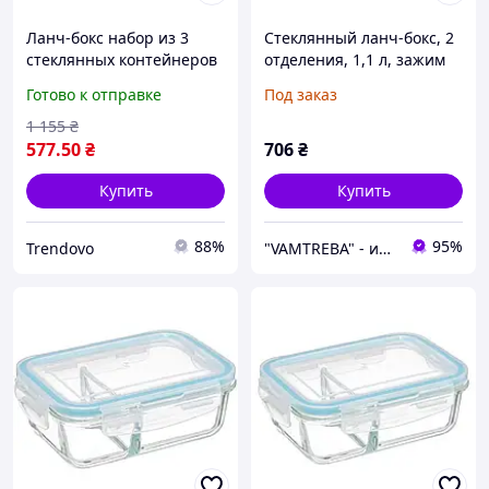
Ланч-бокс набор из 3
Стеклянный ланч-бокс, 2
стеклянных контейнеров
отделения, 1,1 л, зажим
для хранения еды объем
Готово к отправке
Под заказ
320мл 520мл 800мл
1 155
₴
577
.50
₴
706
₴
Купить
Купить
88%
95%
Trendovo
"VAMTREBA" - интерьеры мечт теперь доступны для всех! Вы найдете здесь все из ИК!