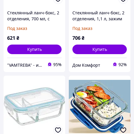
Стеклянный ланч-бокс, 2
Стеклянный ланч-бокс, 2
отделения, 700 мл, с
отделения, 1,1 л, зажим
зажимом.
Под заказ
Под заказ
621
₴
706
₴
Купить
Купить
95%
92%
"VAMTREBA" - интерьеры мечт теперь доступны для всех! Вы найдете здесь все из ИК!
Дом Комфорт