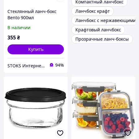
Компактный ланчбокс
Ланчбокс крафт
Стеклянный ланч-бокс
Bento 900мл
Ланчбокс с нержавеющими 
В наличии
Крафтовый ланчбокс
355
₴
Прозрачные ланч-боксы
Купить
94%
STOKS Интернет магазин стокового товара с Европы и США