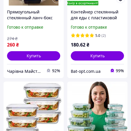
Прямоугольный
Контейнер стеклянный
стеклянный ланч-бокс
для еды с пластиковой
700 мл для хранения
крышкой, ланч-бокс
Готово к отправке
Готово к отправке
пищи HM-BXWZ-102
№BXW-1 1040мл
5.0
(2)
274
₴
260
₴
180
.62
₴
Купить
Купить
92%
99%
Чарівна Майстерня
Bat-opt.com.ua