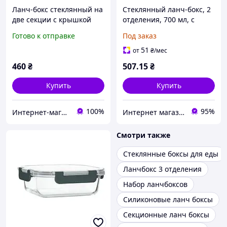
Ланч-бокс стеклянный на
Стеклянный ланч-бокс, 2
две секции с крышкой
отделения, 700 мл, с
Yolco Glass Lock 20213
зажимом.
Готово к отправке
Под заказ
1040 мл
51
от
₴
/мес
460
₴
507
.15
₴
Купить
Купить
100%
95%
Интернет-магазин Elephant
Интернет магазин - Маркет
Смотри также
Стеклянные боксы для еды
Ланчбокс 3 отделения
Набор ланчбоксов
Силиконовые ланч боксы
Секционные ланч боксы