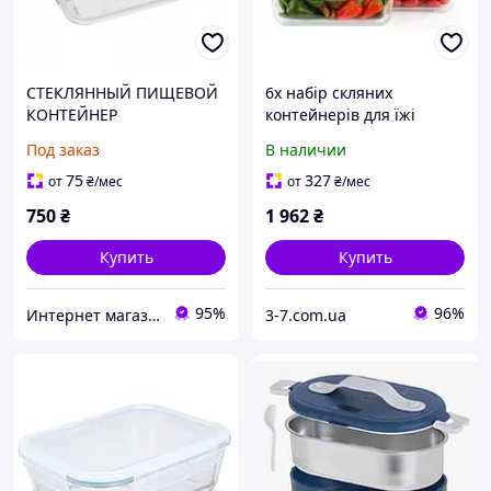
СТЕКЛЯННЫЙ ПИЩЕВОЙ
6x набір скляних
КОНТЕЙНЕР
контейнерів для їжі
ГЕРМЕТИЧНЫЙ
скляний контейнер
Под заказ
В наличии
КОНТЕЙНЕР С КРЫШКОЙ
ланчбокс коробка
1,3л ЛАНЧБОКС
75
327
от
₴
/мес
от
₴
/мес
750
₴
1 962
₴
Купить
Купить
95%
96%
Интернет магазин - Маркет
3-7.com.ua