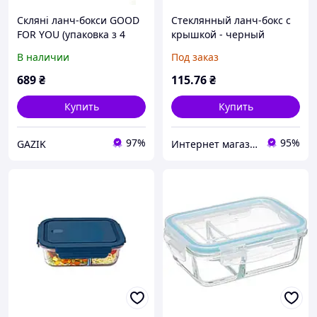
Скляні ланч-бокси GOOD
Стеклянный ланч-бокс с
FOR YOU (упаковка з 4
крышкой - черный
шт.)
В наличии
Под заказ
689
₴
115
.76
₴
Купить
Купить
97%
95%
GAZIK
Интернет магазин - Маркет