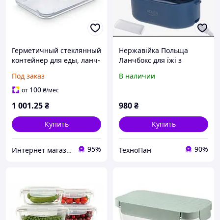
Герметичный стеклянный
Нержавійка Польща
контейнер для еды, ланч-
Ланчбокс для їжі з
бокс, 2,8 л.
підігрівом Adler Blue
Под заказ
В наличии
Electric Lunch Box (AD
4505)
100
от
₴
/мес
1 001
.25
₴
980
₴
Купить
Купить
95%
90%
Интернет магазин - Маркет
ТехноПан