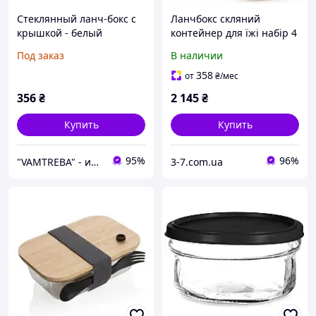
Стеклянный ланч-бокс с
Ланчбокс скляний
крышкой - белый
контейнер для їжі набір 4
шт двохкамерні
Под заказ
В наличии
герметичні
358
от
₴
/мес
356
₴
2 145
₴
Купить
Купить
95%
96%
"VAMTREBA" - интерьеры мечт теперь доступны для всех! Вы найдете здесь все из ИК!
3-7.com.ua