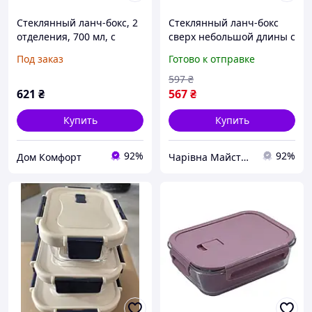
Стеклянный ланч-бокс, 2
Стеклянный ланч-бокс
отделения, 700 мл, с
сверх небольшой длины с
зажимом.
двумя перегородками
Под заказ
Готово к отправке
1520 мл
597
₴
621
₴
567
₴
Купить
Купить
92%
92%
Дом Комфорт
Чарівна Майстерня