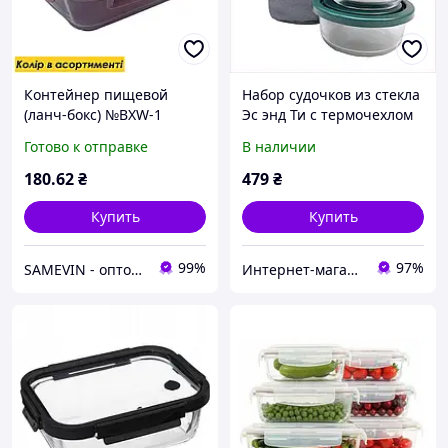
Контейнер пищевой
Набор судочков из стекла
(ланч-бокс) №BXW-1
Эс энд Ти с термочехлом
стеклянный, пластиковая
2 шт BE8714A659
Готово к отправке
В наличии
крышка 1040мл,Судочек
пищевой
180
.62
₴
479
₴
Купить
Купить
99%
97%
SAMEVIN - оптово-розничный интернет-магазин
Интернет-магазин RedShift.com.ua