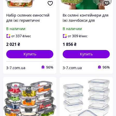
Набір скляних ємностей
8x скляні контейнери для
для їжі герметичні
їжі ланчбокси для
ланчбокси 6 штук "fresh"
зберігання їжі
В наличии
В наличии
337
309
от
₴
/мес
от
₴
/мес
2 021
₴
1 856
₴
Купить
Купить
96%
96%
3-7.com.ua
3-7.com.ua