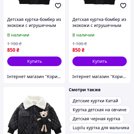
Детская куртка-бомбер из
Детская куртка-бомбер из
экокожи с игрушечным
экокожи с игрушечным
мишкой в кармане,
мишкой в кармане,
В наличии
В наличии
стильная демисезонная
стильная демисезонная
модель, цвет черный,
модель, цвет черный,
1 100
₴
1 100
₴
размер 90
размер 100
850
₴
850
₴
Купить
Купить
Інтернет магазин "Корисні речі"
Інтернет магазин "Корисні речі"
Смотри также
Детские куртки Китай
Куртка детская на овчине
Детская черная куртка
Lupilu куртка для мальчика