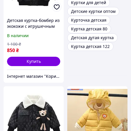
Куртки для детей
Детские куртки оптом
Курточка детская
Детская куртка-бомбер из
экокожи с игрушечным
Куртка детская 80
мишкой в кармане,
В наличии
Детская дутая куртка
стильная демисезонная
модель, цвет черный,
1 100
₴
Куртка детская 122
размер 110
850
₴
Купить
Інтернет магазин "Корисні речі"