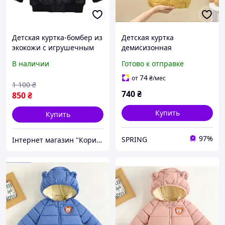
Детская куртка-бомбер из
Детская куртка
экокожи с игрушечным
демисизонная
мишкой в кармане,
В наличии
Готово к отправке
стильная демисезонная
модель, цвет черный,
74
от
₴
/мес
1 100
₴
размер 120
740
₴
850
₴
Купить
Купить
97%
SPRING
Інтернет магазин "Корисні речі"