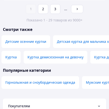
1
2
3
...
Показано 1 - 29 товаров из 9000+
Смотри также
Детские осенние куртки
Детская куртка для мальчика 
Куртка
Куртка демисезонная на девочку
Куртка д
Популярные категории
Горнолыжная и сноубордическая одежда
Мужские кур
Покупателям