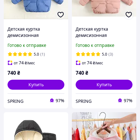
Детская куртка
Детская куртка
демисизонная
демисизонная
Готово к отправке
Готово к отправке
5.0
(1)
5.0
(3)
74
74
от
₴
/мес
от
₴
/мес
740
₴
740
₴
Купить
Купить
97%
97%
SPRING
SPRING