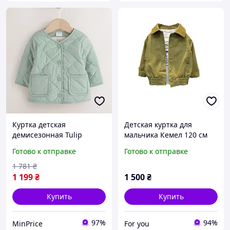
Куртка детская
Детская куртка для
демисезонная Tulip
мальчика Кемел 120 см
Quilted Baby Jacket 6-9
Готово к отправке
Готово к отправке
мес зеленая шалфей
стеганая утепленная
1 781
₴
1 199
₴
1 500
₴
Купить
Купить
97%
94%
MinPrice
For you