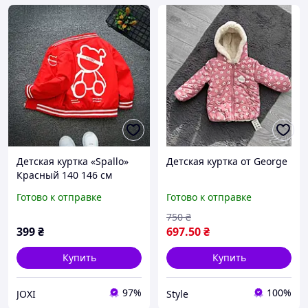
Детская куртка «Spallo»
Детская куртка от George
Красный 140 146 см
Готово к отправке
Готово к отправке
750
₴
399
₴
697
.50
₴
Купить
Купить
97%
100%
JOXI
Style