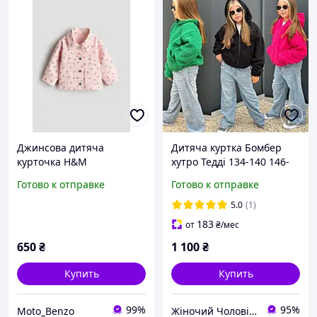
Джинсова дитяча
Дитяча куртка Бомбер
курточка H&M
хутро Тедді 134-140 146-
152 158-164 зелений
Готово к отправке
Готово к отправке
рожевий чорний
5.0
(1)
183
от
₴
/мес
650
₴
1 100
₴
Купить
Купить
99%
95%
Moto_Benzo
Жіночий Чоловічий Дитячий Одяг Анжеліка