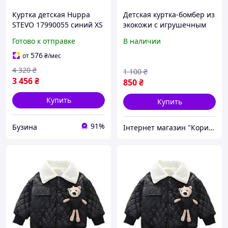
Куртка детская Huppa
Детская куртка-бомбер из
STEVO 17990055 синий XS
экокожи с игрушечным
4741468748399 buzyna
мишкой в кармане,
Готово к отправке
В наличии
стильная демисезонная
модель, цвет черный,
576
от
₴
/мес
размер 80,
4 320
₴
1 100
₴
3 456
₴
850
₴
Купить
Купить
91%
Бузина
Інтернет магазин "Корисні речі"