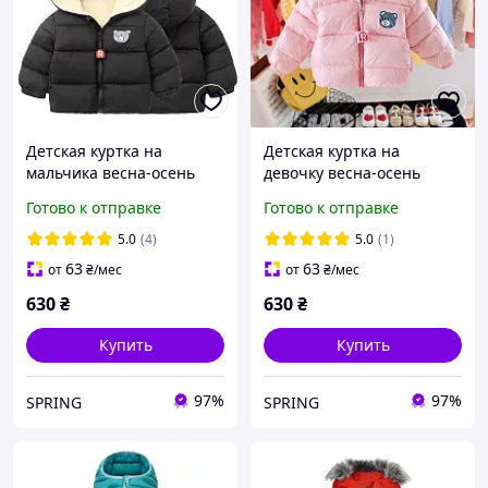
Детская куртка на
Детская куртка на
мальчика весна-осень
девочку весна-осень
Готово к отправке
Готово к отправке
5.0
(4)
5.0
(1)
63
63
от
₴
/мес
от
₴
/мес
630
₴
630
₴
Купить
Купить
97%
97%
SPRING
SPRING