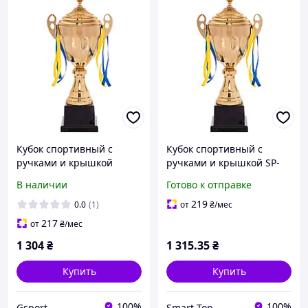
Кубок спортивный с
Кубок спортивный с
ручками и крышкой
ручками и крышкой SP-
Zelart GREAT C-4060B
Sport GREAT C-4060B
В наличии
Готово к отправке
высота 45см золотой:-
высота 45см золотой
Gsport
219
0.0
(1)
от
₴
/мес
217
от
₴
/мес
1 304
₴
1 315
.35
₴
Купить
Купить
100%
100%
Gsport
Smart Top