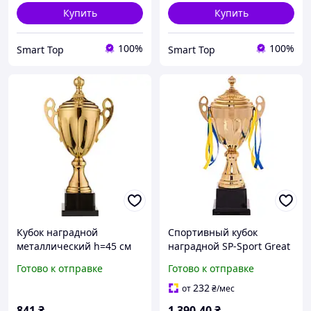
Купить
Купить
100%
100%
Smart Top
Smart Top
Кубок наградной
Спортивный кубок
металлический h=45 см
наградной SP-Sport Great
World Sport 4060В
C-4060B высота 45см
Готово к отправке
Готово к отправке
золотой для
соревнований
232
от
₴
/мес
841
₴
1 390
.40
₴