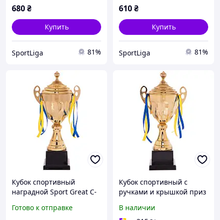
680
₴
610
₴
Купить
Купить
81%
81%
SportLiga
SportLiga
Кубок спортивный
Кубок спортивный с
наградной Sport Great C-
ручками и крышкой приз
4060B высота 45см
спортивный SP-Sport
Готово к отправке
В наличии
золотой
4060B высота 45 см Gold