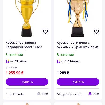
Кубок спортивный
Кубок спортивный с
наградной Sport Trade
ручками и крышкой приз
Crown JZ2066C высота
спортивный SP-Sport
В наличии
В наличии
45см цвета в
4060B высота 45 см Gold
ассортименте
209
129
от
₴
/мес
от
₴
/мес
1 322
₴
1 255
.90
₴
1 289
₴
Купить
Купить
88%
98%
Sport Trade
MegaSale - интернет-супермаркет