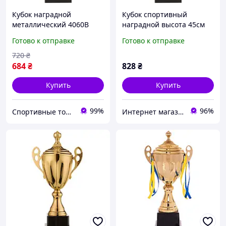
Кубок наградной
Кубок спортивный
металлический 4060В
наградной высота 45см
высота 45см
золотой 4060В
Готово к отправке
Готово к отправке
720
₴
684
₴
828
₴
Купить
Купить
99%
96%
Спортивные товары Artemic
Интернет магазин SportOK