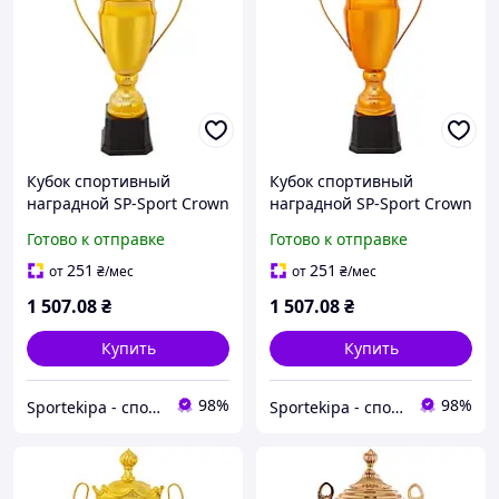
Кубок спортивный
Кубок спортивный
наградной SP-Sport Crown
наградной SP-Sport Crown
JZ2066C (металл, пластик,
JZ2066C (металл, пластик,
Готово к отправке
Готово к отправке
h-45см,b-22см,d
h-45см,b-22см,d
чаши-13см, цвета в
чаши-13см, цвета в
251
251
от
₴
/мес
от
₴
/мес
ассортименте)
ассортименте)
1 507
.08
₴
1 507
.08
₴
Купить
Купить
98%
98%
Sportekipa - спортивні товари
Sportekipa - спортивні товари