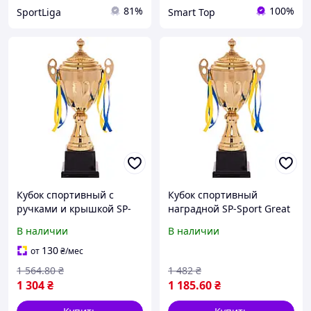
81%
100%
SportLiga
Smart Top
Кубок спортивный с
Кубок спортивный
ручками и крышкой SP-
наградной SP-Sport Great
Sport GREAT C-4060B
C-4060B высота 45см
В наличии
В наличии
(металл, пластик, h-45см,
золотой
b-22см, d чаши-14см,
130
от
₴
/мес
1 564
.80
₴
1 482
₴
1 304
₴
1 185
.60
₴