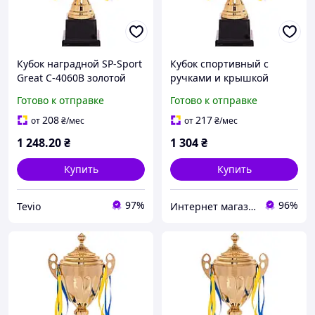
Кубок наградной SP-Sport
Кубок спортивный с
Great C-4060B золотой
ручками и крышкой
высота 45см для
Zelart GREAT высота 45см
Готово к отправке
Готово к отправке
соревнований
золотой C-4060B
спортивный
208
217
от
₴
/мес
от
₴
/мес
1 248
.20
₴
1 304
₴
Купить
Купить
97%
96%
Tevio
Интернет магазин SportOK