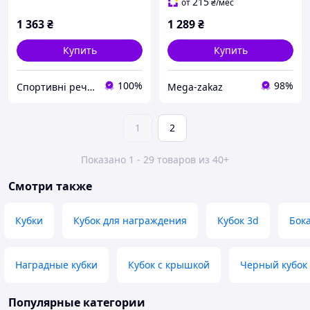
215
от
₴
/мес
1 363
₴
1 289
₴
Купить
Купить
100%
98%
Спортивні речі | Все для спорта и фитнеса
Mega-zakaz
1
2
Показано 1 - 29 товаров из 40+
Смотри также
Кубки
Кубок для награждения
Кубок 3d
Бок
Наградные кубки
Кубок с крышкой
Черный кубок
Популярные категории