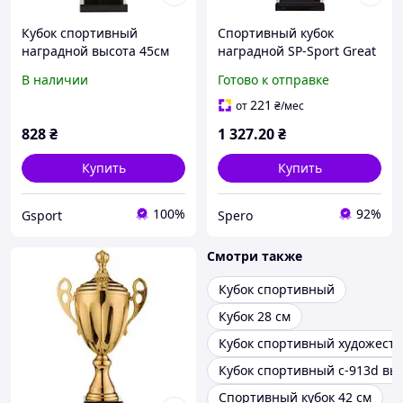
Кубок спортивный
Спортивный кубок
наградной высота 45см
наградной SP-Sport Great
золотой 4060В
C-4060B золотой высота
В наличии
Готово к отправке
45см для соревнований
221
от
₴
/мес
828
₴
1 327
.20
₴
Купить
Купить
100%
92%
Gsport
Spero
Смотри также
Кубок спортивный
Кубок 28 см
Кубок спортивный художест
Кубок спортивный c-913d вы
Спортивный кубок 42 см