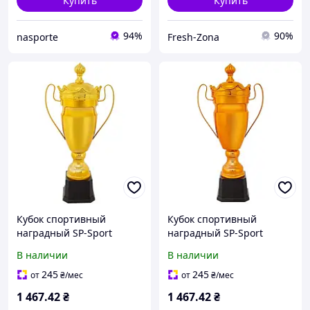
Купить
Купить
94%
90%
nasporte
Fresh-Zona
Кубок спортивный
Кубок спортивный
наградный SP-Sport
наградный SP-Sport
Crown JZ2066C высота
Crown JZ2066C высота
В наличии
В наличии
45см цвета в
45см цвета в
ассортименте
ассортименте
245
245
от
₴
/мес
от
₴
/мес
1 467
.42
₴
1 467
.42
₴