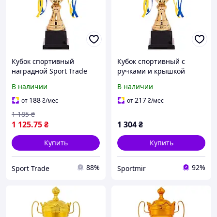
Кубок спортивный
Кубок спортивный с
наградной Sport Trade
ручками и крышкой
Great C-4060B высота
Zelart GREAT высота 45см
В наличии
В наличии
45см золотой
золотой C-4060Bsportmir
188
217
от
₴
/мес
от
₴
/мес
1 185
₴
1 125
.75
₴
1 304
₴
Купить
Купить
88%
92%
Sport Trade
Sportmir