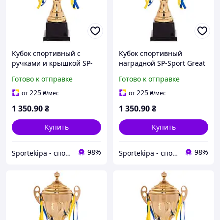
Кубок спортивный с
Кубок спортивный
ручками и крышкой SP-
наградной SP-Sport Great
Sport GREAT C-4060B
C-4060B (металл, пластик,
Готово к отправке
Готово к отправке
высота 45см золотой
h-45см, b-22см, d
чаши-14см, золото)
225
225
от
₴
/мес
от
₴
/мес
1 350
.90
₴
1 350
.90
₴
Купить
Купить
98%
98%
Sportekipa - спортивні товари
Sportekipa - спортивні товари