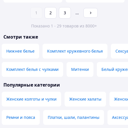
1
2
3
...
Показано 1 - 29 товаров из 8000+
Смотри также
Нижнее белье
Комплект кружевного белья
Сексу
Комплект белья с чулками
Митенки
Белый круже
Популярные категории
Женские колготы и чулки
Женские халаты
Женски
Ремни и пояса
Платки, шали, палантины
Аксессу