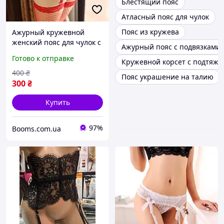
Блестящий пояс
Атласный пояс для чулок
Пояс из кружева
Ажурный кружевной
женский пояс для чулок с
Ажурный пояс с подвязками 
прищепками красного
Готово к отправке
Кружевной корсет с подтяжк
цвета
400
₴
Пояс украшение на талию
300
₴
Купить
97%
Booms.com.ua