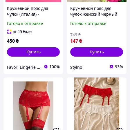
Кружевной пояс для
Кружевной пояс для
чулок (Италия) -
чулок женский черный
изящество,
XS-L. Стильный пояс с
Готово к отправке
Готово к отправке
подчеркивающее вашу
четырьмя подвязками из
женственность
эластичного нейлона
45
от
₴
/мес
749
₴
450
₴
147
₴
Купить
Купить
100%
93%
Favori Lingerie - магазин женского белья и одежды для дома
Stylno