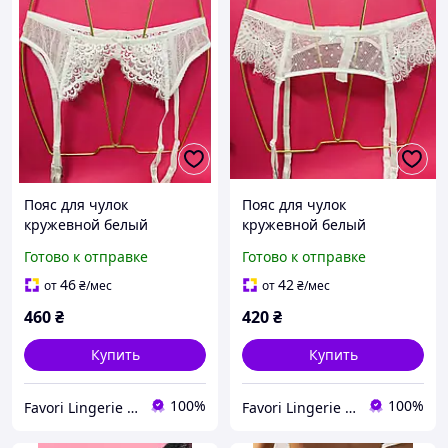
Пояс для чулок
Пояс для чулок
кружевной белый
кружевной белый
Готово к отправке
Готово к отправке
46
42
от
₴
/мес
от
₴
/мес
460
₴
420
₴
Купить
Купить
100%
100%
Favori Lingerie - магазин женского белья и одежды для дома
Favori Lingerie - магазин женского белья и одежды для дома