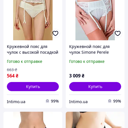
Кружевной пояс для
Кружевной пояс для
чулок с высокой посадкой
чулок Simone Perele
Obrana Шампань-03
Молочный (naturel 030)
Готово к отправке
Готово к отправке
(76576)
(125464)
663
₴
564
₴
3 009
₴
Купить
Купить
99%
99%
Intimo.ua
Intimo.ua