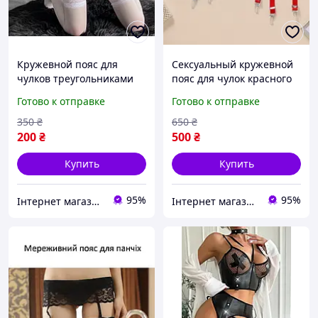
Кружевной пояс для
Сексуальный кружевной
чулков треугольниками
пояс для чулок красного
цвета
Готово к отправке
Готово к отправке
350
₴
650
₴
200
₴
500
₴
Купить
Купить
95%
95%
Інтернет магазин " BellissiMM-o"
Інтернет магазин " BellissiMM-o"