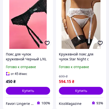
Пояс для чулок
Кружевной пояс для
кружевной Черный L/XL
чулок Star Night с
трусиками стрингами,
Готово к отправке
Готово к отправке
белый
45
от
₴
/мес
699
₴
450
₴
594
.15
₴
Купить
Купить
100%
93%
Favori Lingerie - магазин женского белья и одежды для дома
KissMagazine