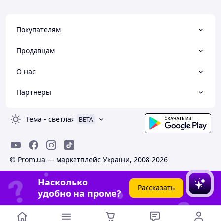
Покупателям
Продавцам
О нас
Партнеры
Тема
-
светлая
BETA
© Prom.ua — маркетплейс України, 2008-2026
Насколько
Рассказать
удобно на проме?