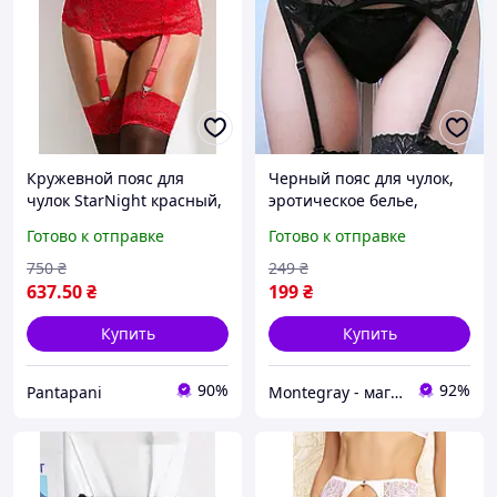
Кружевной пояс для
Черный пояс для чулок,
чулок StarNight красный,
эротическое белье,
XS-S
кружевной пояс для
Готово к отправке
Готово к отправке
чулков черный размер S
(42)
750
₴
249
₴
637
.50
₴
199
₴
Купить
Купить
90%
92%
Pantapani
Montegray - магазин смелых людей