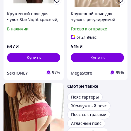
Кружевной пояс для
Кружевной пояс для
чулок StarNight красный,
чулок с регулируемой
XS-S
застежкой
В наличии
Готово к отправке
21
от
₴
/мес
637
₴
515
₴
Купить
Купить
97%
99%
SexHONEY
MegaStore
Смотри также
Пояс гартеры
Жемчужный пояс
Пояс со стразами
Атласный пояс