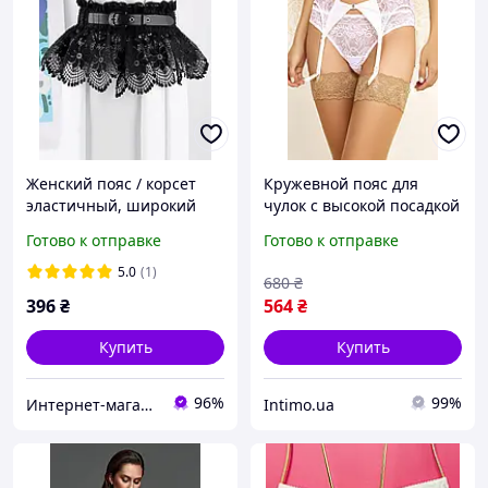
Женский пояс / корсет
Кружевной пояс для
эластичный, широкий
чулок с высокой посадкой
кружевной пояс с баской,
Anabel Arto белый (68033)
Готово к отправке
Готово к отправке
черный, One Size
(AN)34259
5.0
(1)
680
₴
396
₴
564
₴
Купить
Купить
96%
99%
Интернет-магазин "Korni"
Intimo.ua