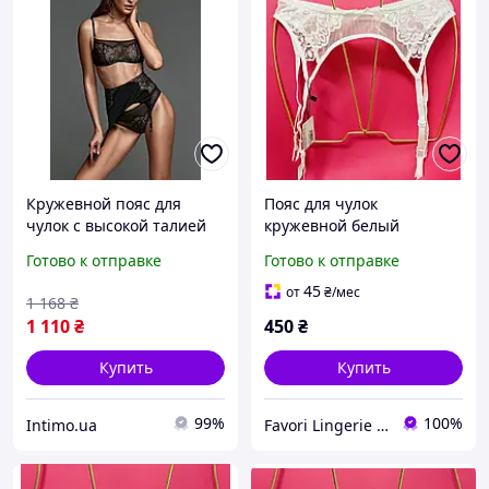
Кружевной пояс для
Пояс для чулок
чулок с высокой талией
кружевной белый
Anabel Arto Чёрный-01
Готово к отправке
Готово к отправке
(69286)
45
от
₴
/мес
1 168
₴
1 110
₴
450
₴
Купить
Купить
99%
100%
Intimo.ua
Favori Lingerie - магазин женского белья и одежды для дома