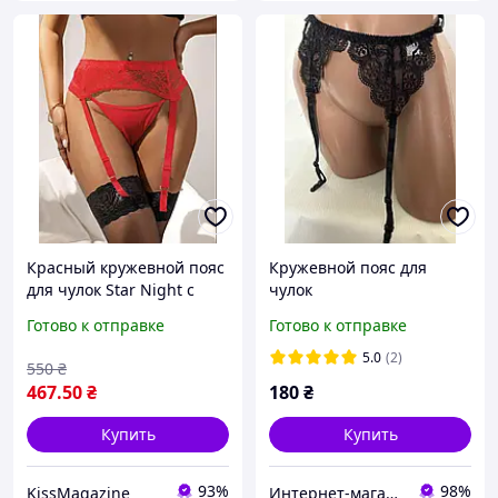
Красный кружевной пояс
Кружевной пояс для
для чулок Star Night с
чулок
трусиками в комплекте
Готово к отправке
Готово к отправке
5.0
(2)
550
₴
467
.50
₴
180
₴
Купить
Купить
93%
98%
KissMagazine
Интернет-магазин "Kolgotok"