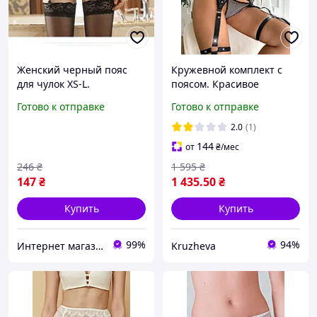
Женский черный пояс
Кружевной комплект с
для чулок XS-L.
поясом. Красивое
Кружевной пояс с
качественное женское
Готово к отправке
Готово к отправке
регулируемыми
нижнее белье.
подвязками из мягкого
Сексуальный кружевной
2.0
(1)
нейлона
комплект с пояс
144
от
₴
/мес
246
₴
1 595
₴
147
₴
1 435
.50
₴
Купить
Купить
99%
94%
Интернет магазин GoGoShop
Kruzheva