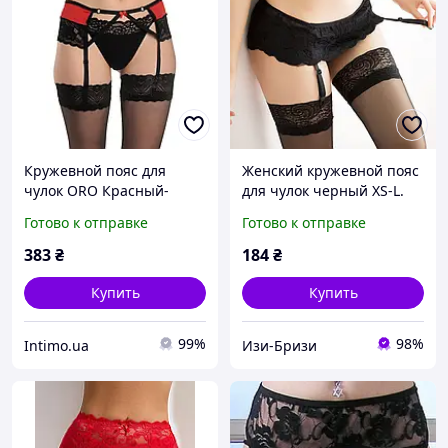
Кружевной пояс для
Женский кружевной пояс
чулок ORO Красный-
для чулок черный XS-L.
Чёрный (Nero) (72780)
Эластичный пояс с
Готово к отправке
Готово к отправке
четырьмя
регулируемыми
383
₴
184
₴
подвязками из нейлона
IZI
Купить
Купить
99%
98%
Intimo.ua
Изи-Бризи