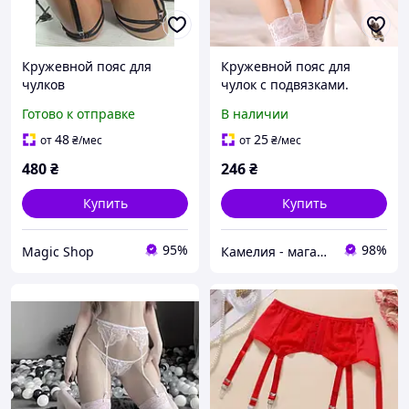
Кружевной пояс для
Кружевной пояс для
чулков
чулок с подвязками.
Узкий кружевной пояс
Готово к отправке
В наличии
для чулок
48
25
от
₴
/мес
от
₴
/мес
480
₴
246
₴
Купить
Купить
95%
98%
Magic Shop
Камелия - магазин соблазнительного женского белья р. XS-7XL.